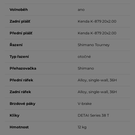
Volnoběh
ano
Zadní plášť
Kenda K-879 20x2.00
Přední plášť
Kenda K-879 20x2.00
Řazení
Shimano Tourney
Typ řazení
otočné
Přehazovačka
Shimano
Přední ráfek
Alloy, single-wall, 36H
Zadní ráfek
Alloy, single-wall, 36H
Brzdové páky
V-brake
Kliky
DETAI Series 38 T
Hmotnost
12 kg