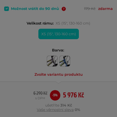
Možnost vrátit do 90 dnů
179 Kč
zdarma
Velikost rámu:
XS (15", 130-160 cm)
XS (15", 130-160 cm)
Barva:
Zvolte variantu produktu
6 290 Kč
5 976 Kč
-5%
s DPH
ušetříte
314 Kč
Vaše věrnostní sleva
0%