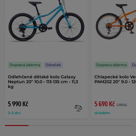
Doprava zdarma
Dáreček
Doprava zdarma
D
Odlehčené dětské kolo Galaxy
Chlapecké kolo Ve
Neptun 20" 10.0 • 113-135 cm • 11,3
PAM202 20" 9.0 • 1
kg
5 990 Kč
5 690 Kč
5 990 Kč
3-5 dní
skladem