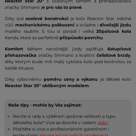
Reactor Star 20"
s ocelovým rámem a přehazovačkou
značky Shimano j
e pro vás to pravé
.
Díky své
ocelové konstrukci
je kolo Reactor Star odolné
vůči
mechanickému poškození
a zvládne i
divočejší jízdu
malého raubíře. S tou si poradí i velká
20palcová kola
Kenda, která se perfektně
přizpůsobí povrchu
.
Komfort
během náročnější jízdy zajišťuje
6stupňová
přehazovačka
značky Shimano a kvalitní
čelisťové brzdy
,
díky kterým bude mít malý cyklista kolo pod kontrolou za
každé situace.
Díky výbornému
poměru ceny a výkonu
je dětské kolo
Reactor Star 20"
oblíbeným modelem
.
Naše tipy - mohlo by Vás zajímat:
Nevíte si rady s výběrem správné velikosti a typu
dětského kola? Více se dozvíte v našem
rádci
.
Přečtěte si více o profesionálním garančním i
pozáručním
servise kol na našich prodejnách
.