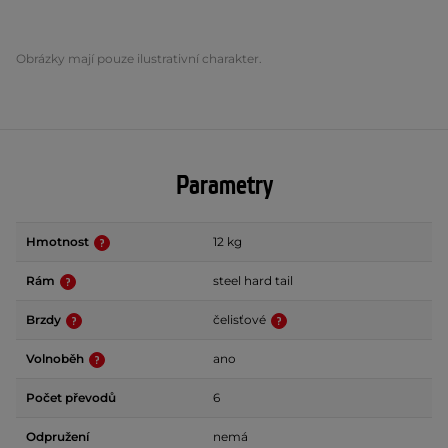
Obrázky mají pouze ilustrativní charakter.
Parametry
Hmotnost
12 kg
Rám
steel hard tail
Brzdy
čelisťové
Volnoběh
ano
Počet převodů
6
Odpružení
nemá