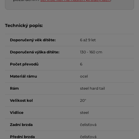
Technický popis:
Doporučený věk dítěte:
6 až 9 let
Doporučená výška dítěte:
130 - 160 cm
Počet převodů
6
Materiál rámu
ocel
Rám
steel hard tail
Velikost kol
20"
Vidlice
steel
Zadní brzda
čelisťová
Přední brzda
čelisťová