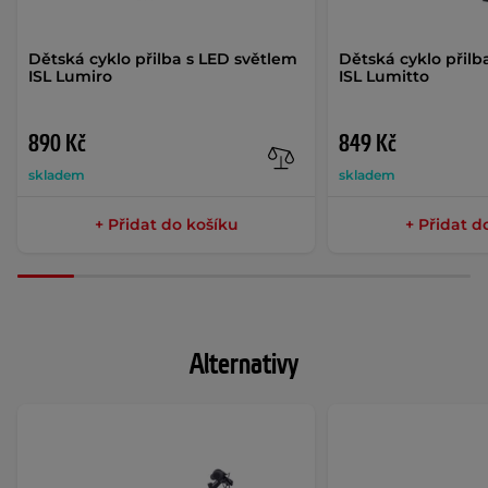
Dětská cyklo přilba s LED světlem
Dětská cyklo přilb
ISL Lumiro
ISL Lumitto
890 Kč
849 Kč
skladem
skladem
+ Přidat do košíku
+ Přidat d
Alternativy