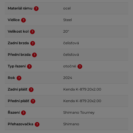
Materiál rámu
ocel
Vidlice
Steel
Velikost kol
20"
Zadní brzda
čelisťová
Přední brzda
čelisťová
Typ řazení
otočné
Rok
2024
Zadní plášť
Kenda K-879 20x2.00
Přední plášť
Kenda K-879 20x2.00
Řazení
Shimano Tourney
Přehazovačka
Shimano