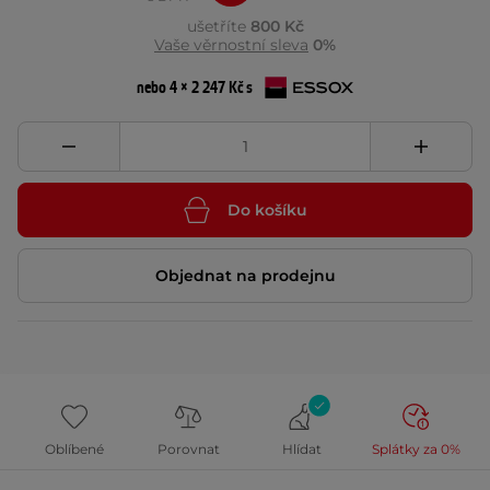
ušetříte
800 Kč
Vaše věrnostní sleva
0%
nebo 4 × 2 247 Kč s
Do košíku
Objednat na prodejnu
Oblíbené
Porovnat
Hlídat
Splátky za 0%