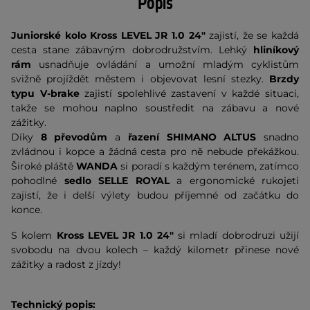
Popis
Juniorské kolo Kross LEVEL JR 1.0 24"
zajistí, že se každá
cesta stane zábavným dobrodružstvím. Lehký
hliníkový
rám
usnadňuje ovládání a umožní mladým cyklistům
svižně projíždět městem i objevovat lesní stezky.
Brzdy
typu V-brake
zajistí spolehlivé zastavení v každé situaci,
takže se mohou naplno soustředit na zábavu a nové
zážitky.
Díky
8 převodům
a
řazení SHIMANO ALTUS
snadno
zvládnou i kopce a žádná cesta pro ně nebude překážkou.
Široké pláště
WANDA
si poradí s každým terénem, zatímco
pohodlné
sedlo SELLE ROYAL
a ergonomické rukojeti
zajistí, že i delší výlety budou příjemné od začátku do
konce.
S kolem
Kross LEVEL JR 1.0 24"
si mladí dobrodruzi užijí
svobodu na dvou kolech – každý kilometr přinese nové
zážitky a radost z jízdy!
Technický popis: