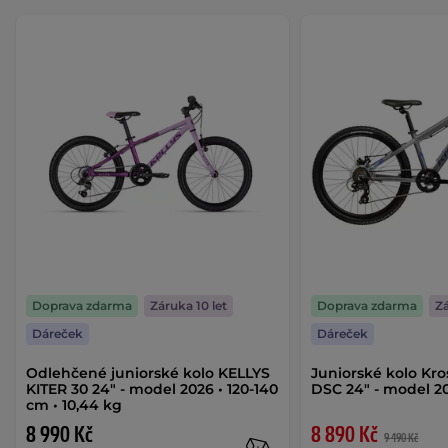
Doprava zdarma
Záruka 10 let
Doprava zdarma
Zá
Dáreček
Dáreček
Odlehčené juniorské kolo KELLYS
Juniorské kolo Kros
KITER 30 24" - model 2026 • 120-140
DSC 24" - model 
cm • 10,44 kg
8 990 Kč
8 890 Kč
9 490 Kč