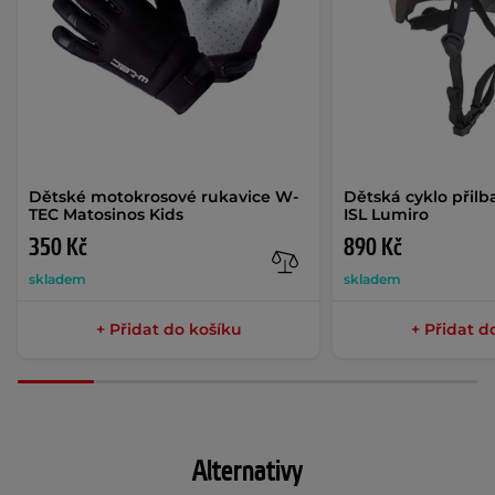
Dětské motokrosové rukavice W-
Dětská cyklo přilb
TEC Matosinos Kids
ISL Lumiro
350 Kč
890 Kč
skladem
skladem
+ Přidat do košíku
+ Přidat d
Alternativy