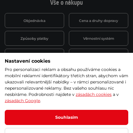
Vše o nákupu
Objednávka
Cena a druhy dopravy
Způsoby platby
Věrnostní systém
Montáž a servis
Reklamace a záruka
Nastavení cookies
Pro personalizaci reklam a obsahu používáme cookies a
Půjčovna
Kariéra
mobilní reklamní identifikátory třetích stran, abychom vám
obchodní podmínky
ukazovali relevantnější nabídky – v rámci personalizované i
nepersonalizované reklamy. Bez vašeho souhlasu nic
nesbíráme. Podrobnosti najdete v
zásadách cookies
a v
zásadách Google
.
© 2026 SEVEN SPORT s.r.o Všechna práva vyhrazena
Podle zákona o evidenci tržeb je prodávající povinen vystavit
Souhlasím
kupujícímu účtenku.
Zároveň je povinen zaevidovat přijatou tržbu u správce daně online; v
případě technického výpadku pak nejpozději do 48 hodin.