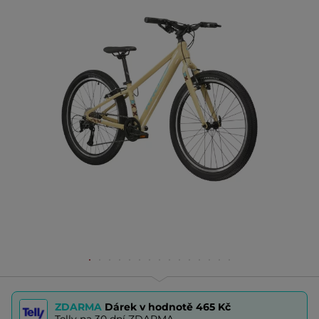
ZDARMA
Dárek v hodnotě
465 Kč