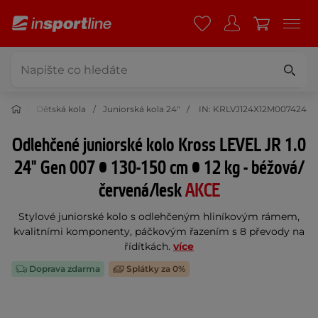
 kola
Dětská kola
Juniorská kola 24"
IN: KRLVJ124X12M007424
Odlehčené juniorské kolo Kross LEVEL JR 1.0
24" Gen 007 • 130-150 cm • 12 kg - béžová/
červená/lesk
AKCE
Stylové juniorské kolo s odlehčeným hliníkovým rámem,
kvalitními komponenty, páčkovým řazením s 8 převody na
řídítkách.
více
Doprava zdarma
Splátky za 0%