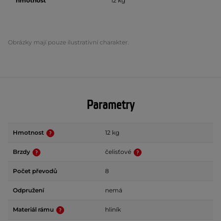
hmotnost
12 kg
Obrázky mají pouze ilustrativní charakter.
Parametry
Hmotnost
12 kg
Brzdy
čelisťové
Počet převodů
8
Odpružení
nemá
Materiál rámu
hliník