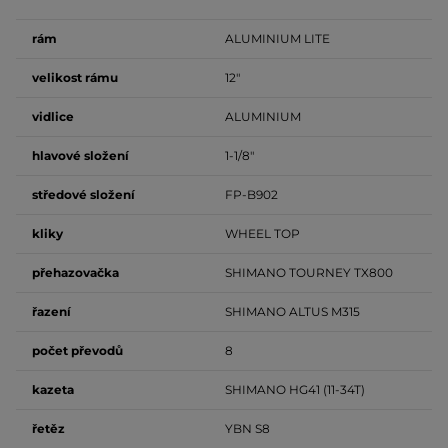
rám
ALUMINIUM LITE
velikost
rámu
12"
vidlice
ALUMINIUM
hlavové složení
1-1/8"
středové složení
FP-B902
kliky
WHEEL TOP
přehazovačka
SHIMANO TOURNEY TX800
řazení
SHIMANO ALTUS M315
počet
převodů
8
kazeta
SHIMANO HG41 (11-34T)
řetěz
YBN S8