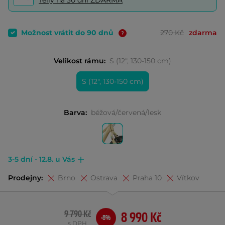
Telly na 30 dní ZDARMA
Možnost vrátit do 90 dnů
270 Kč
zdarma
Velikost rámu:
S (12", 130-150 cm)
S (12", 130-150 cm)
Barva:
béžová/červená/lesk
3-5 dní - 12.8. u Vás
Prodejny:
Brno
Ostrava
Praha 10
Vítkov
9 790 Kč
8 990 Kč
-8%
s DPH