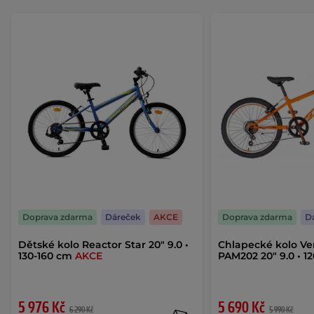
Doprava zdarma
Dáreček
AKCE
Doprava zdarma
D
Dětské kolo Reactor Star 20" 9.0 •
Chlapecké kolo Ve
130-160 cm
AKCE
PAM202 20" 9.0 • 1
5 976 Kč
5 690 Kč
6 290 Kč
5 990 Kč