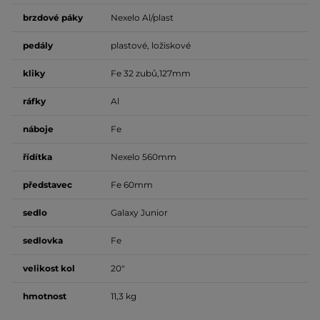
brzdové páky
Nexelo Al/plast
pedály
plastové, ložiskové
kliky
Fe 32 zubů,127mm
ráfky
Al
náboje
Fe
řídítka
Nexelo 560mm
představec
Fe 60mm
sedlo
Galaxy Junior
sedlovka
Fe
velikost kol
20"
hmotnost
11,3 kg