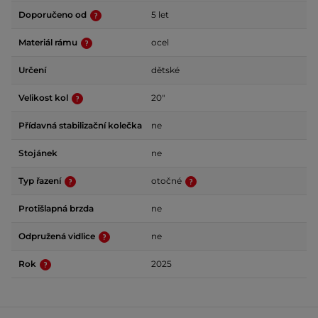
Doporučeno od
5 let
Materiál rámu
ocel
Určení
dětské
Velikost kol
20"
Přídavná stabilizační kolečka
ne
Stojánek
ne
Typ řazení
otočné
Protišlapná brzda
ne
Odpružená vidlice
ne
Rok
2025