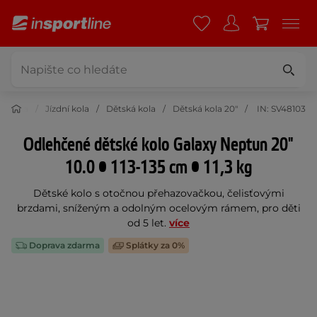
klistika
Jízdní kola
Dětská kola
Dětská kola 20"
IN: SV48103
Odlehčené dětské kolo Galaxy Neptun 20"
10.0 • 113-135 cm • 11,3 kg
Dětské kolo s otočnou přehazovačkou, čelisťovými
brzdami, sníženým a odolným ocelovým rámem, pro děti
od 5 let.
více
Doprava zdarma
Splátky za 0%