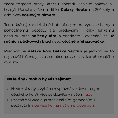
zadní torpédo brzdy, kterou nahradí klasické pákové V-
brzdy? Pořiďte vašemu dítěti
Galaxy Neptun
s 20" koly a
odolným
ocelovým rámem
.
Tento krásný model si děti oblíbí nejen pro výrazné barvy a
pohodlnému posedu, ale především i díky lehkému
nástupu přes
snížený rám
a snadnému ovládání, ať už
ručních
páčkových brzd
nebo
otočné přehazovačky
.
Přechod na
dětské kolo Galaxy Neptun
je jednoduše to
nejsnazší řešení, jak zase o něco povyrůst v kariéře malého
cyklisty.
Naše tipy - mohlo by Vás zajímat:
Nevíte si rady s výběrem správné velikosti a typu
dětského kola? Více se dozvíte v našem
rádci
.
Přečtěte si více o profesionálním garančním i
pozáručním
servise kol na našich prodejnách
.