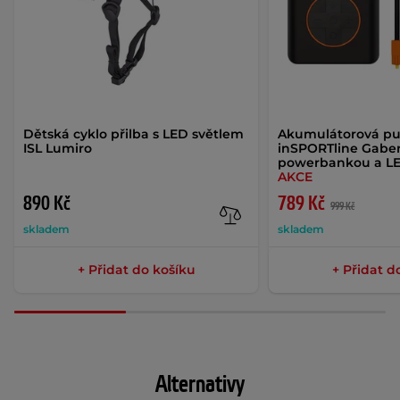
Dětská cyklo přilba s LED světlem
Akumulátorová p
ISL Lumiro
inSPORTline Gaberi
powerbankou a LE
AKCE
890 Kč
789 Kč
999 Kč
skladem
skladem
+ Přidat do košíku
+ Přidat d
Alternativy