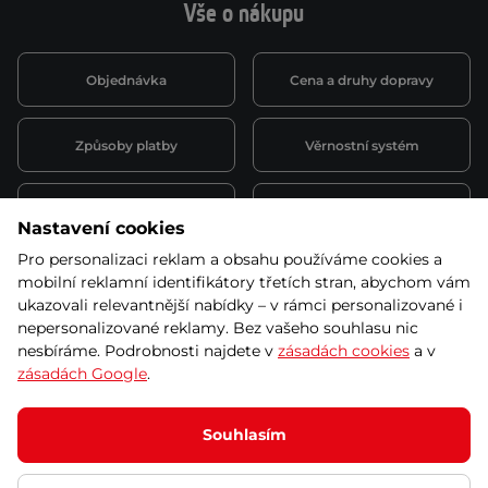
Vše o nákupu
Objednávka
Cena a druhy dopravy
Způsoby platby
Věrnostní systém
Montáž a servis
Reklamace a záruka
Nastavení cookies
Pro personalizaci reklam a obsahu používáme cookies a
Půjčovna
Kariéra
mobilní reklamní identifikátory třetích stran, abychom vám
obchodní podmínky
ukazovali relevantnější nabídky – v rámci personalizované i
nepersonalizované reklamy. Bez vašeho souhlasu nic
nesbíráme. Podrobnosti najdete v
zásadách cookies
a v
zásadách Google
.
© 2026 SEVEN SPORT s.r.o Všechna práva vyhrazena
Podle zákona o evidenci tržeb je prodávající povinen vystavit
Souhlasím
kupujícímu účtenku.
Zároveň je povinen zaevidovat přijatou tržbu u správce daně online; v