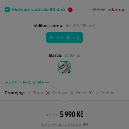
Možnost vrátit do 90 dnů
180 Kč
zdarma
Velikost rámu:
10" (113-135 cm)
10" (113-135 cm)
Barva:
stříbrná
3-5 dní - 14.8. u Vás
Prodejny:
Brno
Ostrava
Praha 10
Vítkov
5 990 Kč
s DPH
Vaše věrnostní sleva
0%