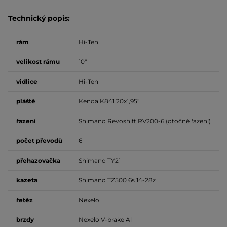
Technický popis:
rám
Hi-Ten
velikost rámu
10"
vidlice
Hi-Ten
pláště
Kenda K841 20x1,95"
řazení
Shimano Revoshift RV200-6 (otočné řazení)
počet převodů
6
přehazovačka
Shimano TY21
kazeta
Shimano TZ500 6s 14-28z
řetěz
Nexelo
brzdy
Nexelo V-brake Al