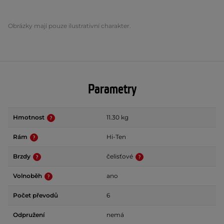
Obrázky mají pouze ilustrativní charakter.
Parametry
Hmotnost
11.30 kg
Rám
Hi-Ten
Brzdy
čelisťové
Volnoběh
ano
Počet převodů
6
Odpružení
nemá