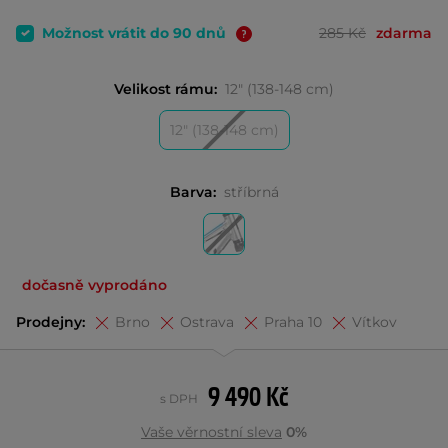
Možnost vrátit do 90 dnů
285 Kč
zdarma
Velikost rámu:
12" (138-148 cm)
12" (138-148 cm)
Barva:
stříbrná
dočasně vyprodáno
Prodejny:
Brno
Ostrava
Praha 10
Vítkov
9 490 Kč
s DPH
Vaše věrnostní sleva
0%