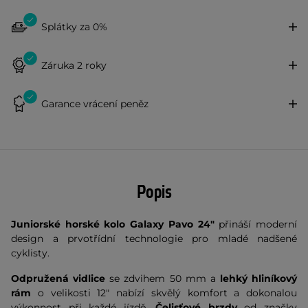
Splátky za 0%
Záruka 2 roky
Garance vrácení peněz
Popis
Juniorské horské kolo Galaxy Pavo 24"
přináší moderní
design a prvotřídní technologie pro mladé nadšené
cyklisty.
Odpružená vidlice
se zdvihem 50 mm a
lehký
hliníkový
rám
o velikosti 12" nabízí skvělý komfort a dokonalou
výkonnost při každé jízdě.
Čelisťové brzdy
od značky