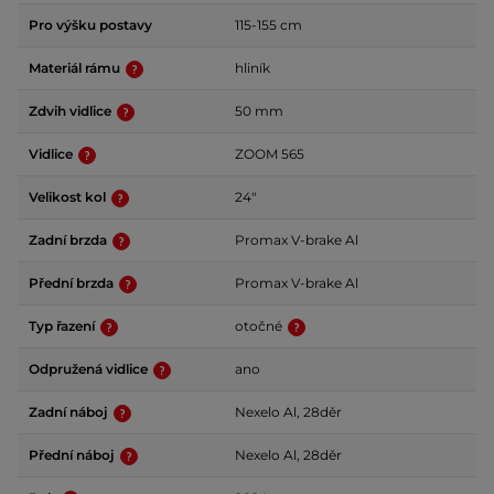
Pro výšku postavy
115-155 cm
Materiál rámu
hliník
Zdvih vidlice
50 mm
Vidlice
ZOOM 565
Velikost kol
24"
Zadní brzda
Promax V-brake Al
Přední brzda
Promax V-brake Al
Typ řazení
otočné
Odpružená vidlice
ano
Zadní náboj
Nexelo Al, 28děr
Přední náboj
Nexelo Al, 28děr