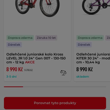
Doprava zdarma
Záruka 10 let
Doprava zdarma
Zá
Dáreček
Dáreček
Odlehčené juniorské kolo Kross
Odlehčené juniors
LEVEL JR 1.0 24" Gen 007 • 130-150
KITER 30 24" - mod
cm • 12 kg
AKCE
cm • 10,44 kg
8 990 Kč
8 990 Kč
9 790 Kč
3-5 dní
skladem
Porovnat tyto produkty