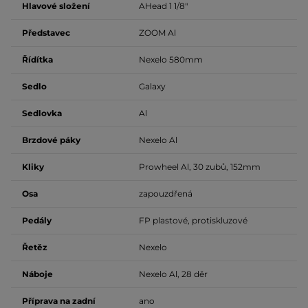
Hlavové složení
AHead 1 1/8"
Představec
ZOOM Al
Řídítka
Nexelo 580mm
Sedlo
Galaxy
Sedlovka
Al
Brzdové páky
Nexelo Al
Kliky
Prowheel Al, 30 zubů, 152mm
Osa
zapouzdřená
Pedály
FP plastové, protiskluzové
Řetěz
Nexelo
Náboje
Nexelo Al, 28 děr
Příprava na zadní
ano