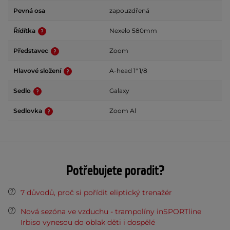
Pevná osa
zapouzdřená
Řídítka
Nexelo 580mm
Představec
Zoom
Hlavové složení
A-head 1" 1/8
Sedlo
Galaxy
Sedlovka
Zoom Al
Potřebujete poradit?
7 důvodů, proč si pořídit eliptický trenažér
Nová sezóna ve vzduchu - trampolíny inSPORTline
Irbiso vynesou do oblak děti i dospělé