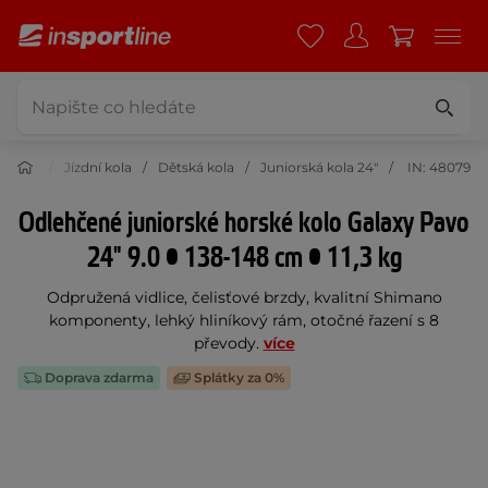
listika
Jízdní kola
Dětská kola
Juniorská kola 24"
IN: 48079
Odlehčené juniorské horské kolo Galaxy Pavo
24" 9.0 • 138-148 cm • 11,3 kg
Odpružená vidlice, čelisťové brzdy, kvalitní Shimano
komponenty, lehký hliníkový rám, otočné řazení s 8
převody.
více
Doprava zdarma
Splátky za 0%