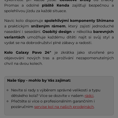
Promax a odolné
pláště Kenda
zajišťují bezpečnou a
spolehlivou jízdu za každé situace.
Navíc kolo disponuje
spolehlivými komponenty
Shimano
a praktickým
sníženým rámem
, který zajistí jednoduché
nasedání i sesedání.
Osobitý design
v několika
barevných
variantách
umožňuje každému dítěti najít si svůj styl a
vydat se na dobrodružství plné zábavy a radosti.
Kolo Galaxy Pavo 24"
je zkrátka jako stvořené pro
objevování nových tras a prožívání nezapomenutelných
chvil na dvou kolech.
Naše tipy - mohlo by Vás zajímat:
Nevíte si rady s výběrem správné velikosti a typu
dětského kola? Více se dozvíte v našem
rádci
.
Přečtěte si více o profesionálním garančním i
pozáručním
servise kol na našich prodejnách
.