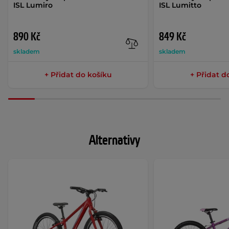
ISL Lumiro
ISL Lumitto
890 Kč
849 Kč
skladem
skladem
+ Přidat do košíku
+ Přidat d
Alternativy