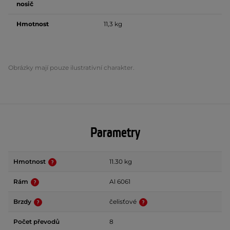
nosič
Hmotnost
11,3 kg
Obrázky mají pouze ilustrativní charakter.
Parametry
Hmotnost
11.30 kg
Rám
Al 6061
Brzdy
čelisťové
Počet převodů
8