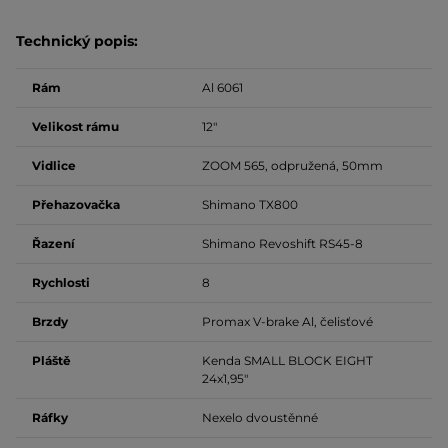
Technický popis:
Rám
Al 6061
Velikost rámu
12"
Vidlice
ZOOM 565, odpružená, 50mm
Přehazovačka
Shimano TX800
Řazení
Shimano Revoshift RS45-8
Rychlosti
8
Brzdy
Promax V-brake Al, čelisťové
Pláště
Kenda SMALL BLOCK EIGHT
24x1,95"
Ráfky
Nexelo dvoustěnné