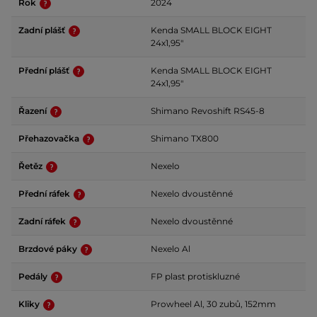
Rok
2024
Zadní plášť
Kenda SMALL BLOCK EIGHT
24x1,95"
Přední plášť
Kenda SMALL BLOCK EIGHT
24x1,95"
Řazení
Shimano Revoshift RS45-8
Přehazovačka
Shimano TX800
Řetěz
Nexelo
Přední ráfek
Nexelo dvoustěnné
Zadní ráfek
Nexelo dvoustěnné
Brzdové páky
Nexelo Al
Pedály
FP plast protiskluzné
Kliky
Prowheel Al, 30 zubů, 152mm