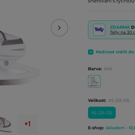
šněrování s rychlo
ZDARMA
D
Následující
Telly na 3
Možnost vrátit d
Barva:
bílá
Velikost:
XS (29-33)
XS (29-33)
+1
E-shop:
skladem - 10.