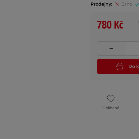
Prodejny:
Brno
780 Kč
Do k
Oblíbené