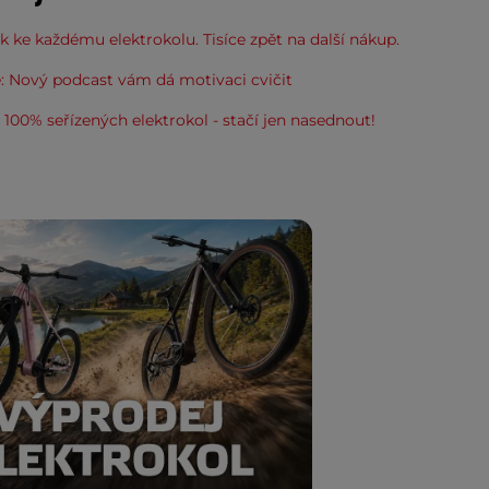
 ke každému elektrokolu. Tisíce zpět na další nákup.
: Nový podcast vám dá motivaci cvičit
100% seřízených elektrokol - stačí jen nasednout!