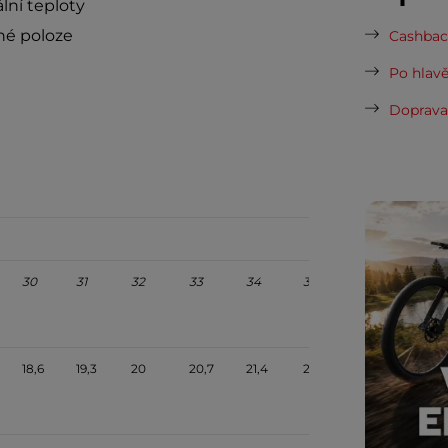
lní teploty
né poloze
Cashback
Po hlavě
Doprava 
30
31
32
33
34
35
36
18,6
19,3
20
20,7
21,4
22,1
22,8