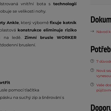
lstrovaná vnitřní bota s
technologií
buje se velikosti nohy.
Dokume
ety Ankle
, který výborně
fixuje kotník
 plastová
konstrukce eliminuje riziko
Návod k 
u na ledě.
Zimní brusle WORKER
ždodenní bruslení.
Potřeb
7 důvodů
Nová sez
vynesou 
rtFit
Vaše do
rusle pomocí tlačítka
půjčovn
pásku na suchý zip a šněrování s
Dopor