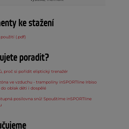
nty ke stažení
použití (.pdf)
ujete poradit?
, proč si pořídit eliptický trenažér
óna ve vzduchu - trampolíny inSPORTline Irbiso
do oblak děti i dospělé
stupná posilovna snů! Spouštíme inSPORTline
u
učujeme