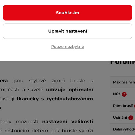
+ Přidat do košíku
Souhlasím
+ Přidat do košíku
Upravit nastavení
Pouze nezbytné
Param
gera
jsou stylové zimní brusle s
Maximální n
třní části a skvěle
udržuje optimální
Nůž
jišťují
tkaničky s rychloutahováním
Rám bruslí
p
.
Upínání
,
tedy
možností
nastavení velikosti
Další výho
hle rostoucím dětem pak brusle vydrží