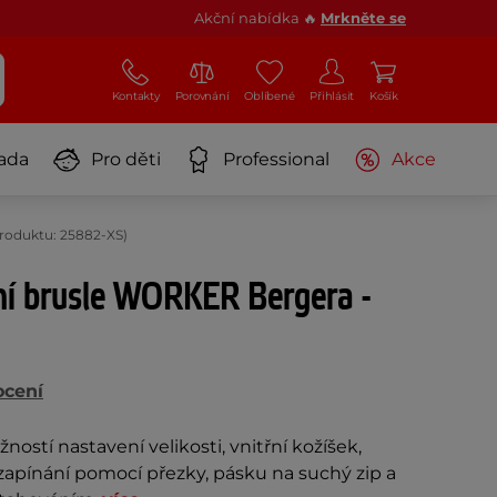
Akční nabídka 🔥
Mrkněte se
Kontakty
Porovnání
Oblíbené
Přihlásit
Košík
ada
Pro děti
Professional
Akce
roduktu: 25882-XS)
í brusle WORKER Bergera -
ocení
ností nastavení velikosti, vnitřní kožíšek,
apínání pomocí přezky, pásku na suchý zip a