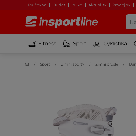
Půjčovna
Outlet
Inlive
Aktuality
Prodejny
Fitness
Sport
Cyklistika
Sport
Zimní sporty
Zimní brusle
Dám