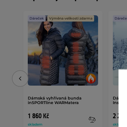
Dáreček
Výměna velikosti zdarma
Dáreče
Předchozí
Dámská vyhřívaná bunda
Dámské
inSPORTline WARMatera
Insulo
1 860 Kč
2 290
skladem
sklade