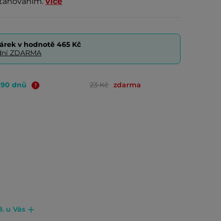
utahováním.
více
árek v hodnotě
465 Kč
0 dní ZDARMA
o 90 dnů
23 Kč
zdarma
8. u Vás