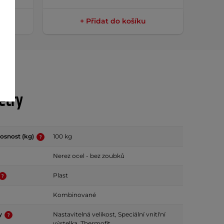
+ Přidat do košíku
etry
osnost (kg)
100 kg
Nerez ocel - bez zoubků
Plast
Kombinované
dy
Nastavitelná velikost, Speciální vnitřní
výstelka, Thermofit