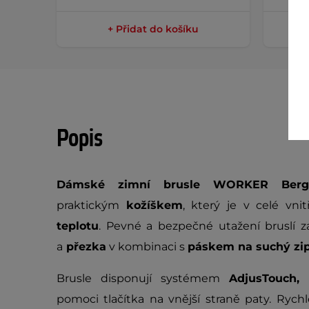
+ Přidat do košíku
Popis
Dámské zimní brusle WORKER Ber
praktickým
kožíškem
, který je v celé vni
teplotu
. Pevné a bezpečné utažení bruslí za
a
přezka
v kombinaci s
páskem na suchý zi
Brusle disponují systémem
AdjusTouch
pomoci tlačítka na vnější straně paty. Ryc