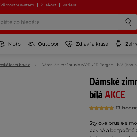
Věrnostní systém
2. jakost
Kariéra
Moto
Outdoor
Zdraví a krása
Zahr
ské lední brusle
Dámské zimní brusle WORKER Bergera - bílá (Kód p
Dámské zimn
bílá
AKCE
17 hodn
Stylové brusle s mož
pevné a bezpečné z