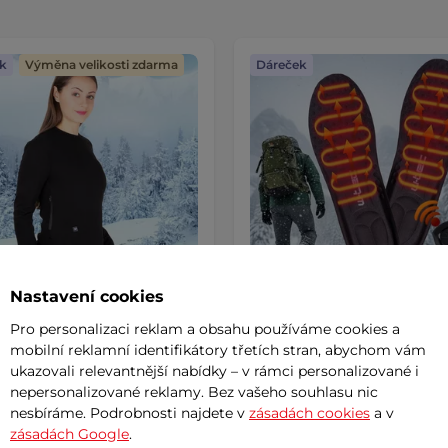
k
Výměna velikosti zdarma
Dáreček
Nastavení cookies
Pro personalizaci reklam a obsahu používáme cookies a
 vyhřívané triko W-TEC
Vyhřívané vložky do bot W
mobilní reklamní identifikátory třetích stran, abychom vám
ng Lady
Karpatos 2x2000 mAh s
ukazovali relevantnější nabídky – v rámci personalizované i
ovladačem
nepersonalizované reklamy. Bez vašeho souhlasu nic
 Kč
2 299 Kč
nesbíráme. Podrobnosti najdete v
zásadách cookies
a v
zásadách Google
.
m
skladem