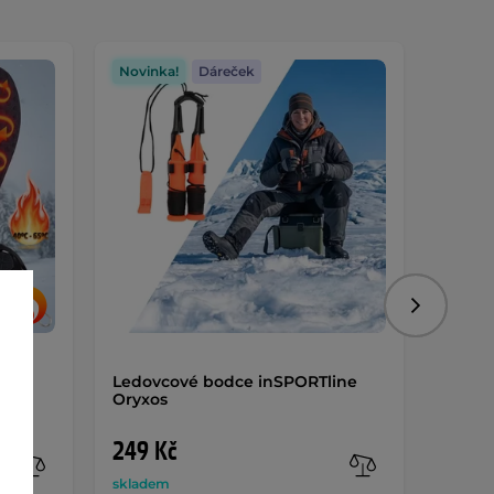
Novinka!
Dáreček
Dáreč
Následujíc
-TEC
Ledovcové bodce inSPORTline
Dámsk
Oryxos
inSPO
249 Kč
1 69
skladem
sklade