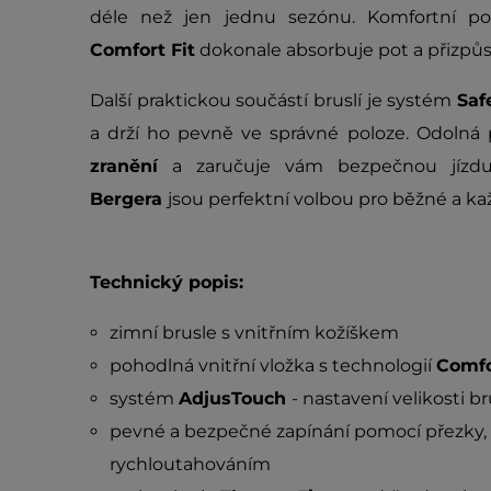
déle než jen jednu sezónu. Komfortní po
Comfort Fit
dokonale absorbuje pot a přizpůso
Další praktickou součástí bruslí je systém
Saf
a drží ho pevně ve správné poloze. Odolná
zranění
a zaručuje vám bezpečnou jízd
Bergera
jsou perfektní volbou pro běžné a ka
Technický popis:
zimní brusle s vnitřním kožíškem
pohodlná vnitřní vložka s technologií
Comfo
systém
AdjusTouch
- nastavení velikosti b
pevné a bezpečné zapínání pomocí přezky, 
rychloutahováním