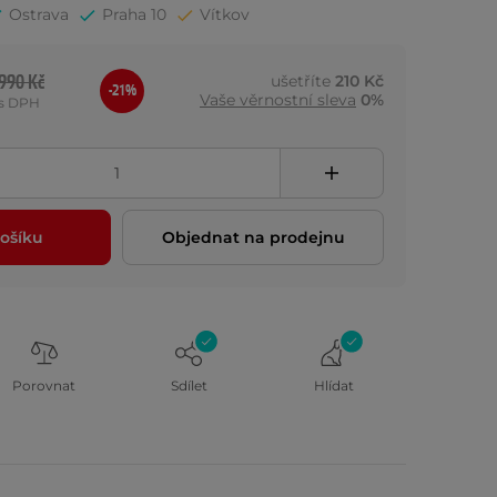
Ostrava
Praha 10
Vítkov
990 Kč
ušetříte
210 Kč
-21%
Vaše věrnostní sleva
0%
s DPH
ošíku
Objednat na prodejnu
Porovnat
Sdílet
Hlídat