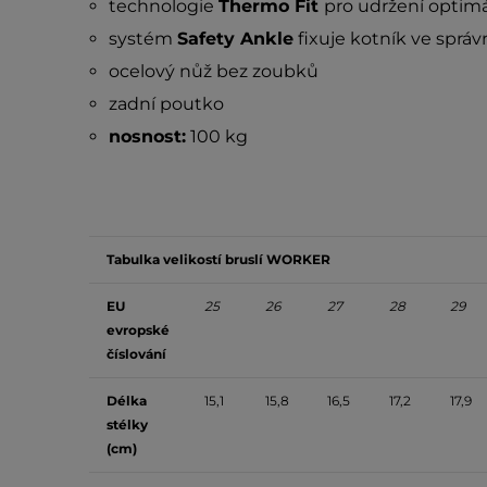
technologie
Thermo Fit
pro udržení optimá
systém
Safety Ankle
fixuje kotník ve správ
ocelový nůž bez zoubků
zadní poutko
nosnost:
100 kg
Tabulka velikostí bruslí WORKER
EU
25
26
27
28
29
evropské
číslování
Délka
15,1
15,8
16,5
17,2
17,9
stélky
(cm)