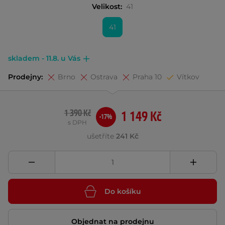
Velikost:
41
41
skladem - 11.8. u Vás
Prodejny:
Brno
Ostrava
Praha 10
Vítkov
1 390 Kč
1 149 Kč
-17%
s DPH
ušetříte
241 Kč
Do košíku
Objednat na prodejnu