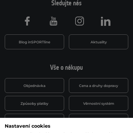
Sledujte nás
Facebook
Youtube
Instagram
LinkedIn
Blog inSPORTline
Aktuality
Vše o nákupu
Objednávka
Cena a druhy dopravy
Způsoby platby
Věrnostní systém
Montáž a servis
Reklamace a záruka
Nastavení cookies