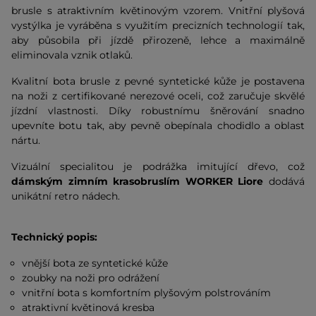
brusle s atraktivním květinovým vzorem. Vnitřní plyšová
vystýlka je vyráběna s využitím precizních technologií tak,
aby působila při jízdě přirozeně, lehce a maximálně
eliminovala vznik otlaků.
Kvalitní bota brusle z pevné syntetické kůže je postavena
na noži z certifikované nerezové oceli, což zaručuje skvělé
jízdní vlastnosti. Díky robustnímu šněrování snadno
upevníte botu tak, aby pevně obepínala chodidlo a oblast
nártu.
Vizuální specialitou je podrážka imitující dřevo, což
dámským zimním krasobruslím WORKER Liore
dodává
unikátní retro nádech.
Technický popis:
vnější bota ze syntetické kůže
zoubky na noži pro odrážení
vnitřní bota s komfortním plyšovým polstrováním
atraktivní květinová kresba