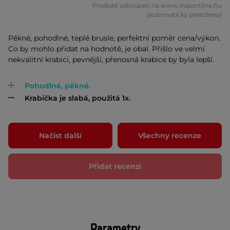
Produkt zakoupen na www.insportline.hu
(automaticky přeloženo)
Pěkné, pohodlné, teplé brusle, perfektní poměr cena/výkon.
Co by mohlo přidat na hodnotě, je obal. Přišlo ve velmi
nekvalitní krabici, pevnější, přenosná krabice by byla lepší.
Pohodlné, pěkné.
Krabička je slabá, použitá 1x.
Načíst další
Všechny recenze
Přidat recenzi
Parametry