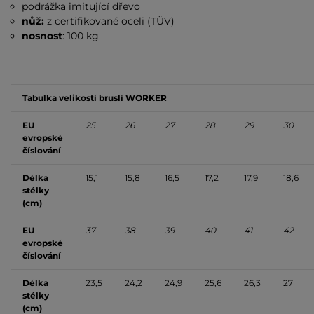
podrážka imitující dřevo
nůž:
z certifikované oceli (TÜV)
nosnost
: 100 kg
Tabulka velikostí bruslí WORKER
EU
25
26
27
28
29
30
evropské
číslování
Délka
15,1
15,8
16,5
17,2
17,9
18,6
stélky
(cm)
EU
37
38
39
40
41
42
evropské
číslování
Délka
23,5
24,2
24,9
25,6
26,3
27
stélky
(cm)