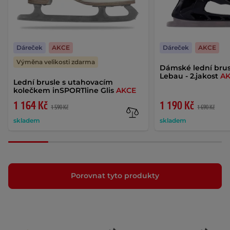
Dáreček
AKCE
Dáreček
AKCE
Výměna velikosti zdarma
Dámské lední brus
Lebau - 2.jakost
A
Lední brusle s utahovacím
kolečkem inSPORTline Glis
AKCE
1 164 Kč
1 190 Kč
1 590 Kč
1 690 Kč
skladem
skladem
Porovnat tyto produkty