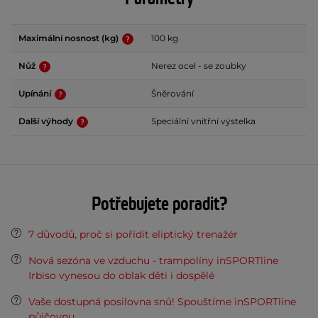
Maximální nosnost (kg)
100 kg
Nůž
Nerez ocel - se zoubky
Upínání
Šněrování
Další výhody
Speciální vnitřní výstelka
Potřebujete poradit?
7 důvodů, proč si pořídit eliptický trenažér
Nová sezóna ve vzduchu - trampolíny inSPORTline
Irbiso vynesou do oblak děti i dospělé
Vaše dostupná posilovna snů! Spouštíme inSPORTline
půjčovnu