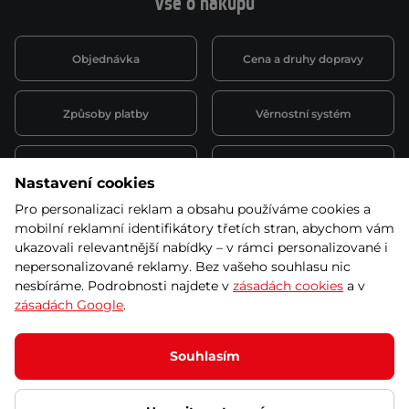
Vše o nákupu
Objednávka
Cena a druhy dopravy
Způsoby platby
Věrnostní systém
Montáž a servis
Reklamace a záruka
Nastavení cookies
Pro personalizaci reklam a obsahu používáme cookies a
Půjčovna
Kariéra
mobilní reklamní identifikátory třetích stran, abychom vám
obchodní podmínky
ukazovali relevantnější nabídky – v rámci personalizované i
nepersonalizované reklamy. Bez vašeho souhlasu nic
nesbíráme. Podrobnosti najdete v
zásadách cookies
a v
zásadách Google
.
© 2026 SEVEN SPORT s.r.o Všechna práva vyhrazena
Podle zákona o evidenci tržeb je prodávající povinen vystavit
Souhlasím
kupujícímu účtenku.
Zároveň je povinen zaevidovat přijatou tržbu u správce daně online; v
případě technického výpadku pak nejpozději do 48 hodin.