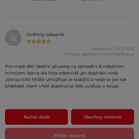
Ověřený zákazník
OZ
Hodnoceno: 29. 5. 2025
Produkt zakoupen na inSPORTline.cz
Pro malé děti ideální užívame na zahradě s 8 měsíčním
mimčem, barva dle fota odpovídá ,po doplnění vody
,kterou toto hřiště umožňuje je stabilní a nedá se jen tak
překlopit všem vřele doporučuji kdo uvažuje o koupi
Načíst další
Všechny recenze
Přidat recenzi