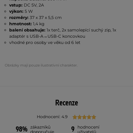
vstup:
DC 5V, 2A
výkon:
5 W
rozměry:
37 x 37 x 5,5 cm
hmotnost:
1,4 kg
balení obsahuje:
1x terč, 2x samolepící suchý zip, 1x
adaptér s USB-A→USB-C koncovkou
vhodné pro osoby ve věku od 6 let
Obrázky mají pouze ilustrativní charakter.
Recenze
Hodnocení: 4.9
zákazníků
hodnocení
98%
9
doporučuje
uživatelů