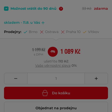
Možnost vrátit do 90 dnů
33 Kč
zdarma
skladem - 11.8. u Vás
Prodejny:
Brno
Ostrava
Praha 10
Vítkov
1 199 Kč
1 089 Kč
-9%
s DPH
ušetříte
110 Kč
Vaše věrnostní sleva
0%
Do košíku
Objednat na prodejnu