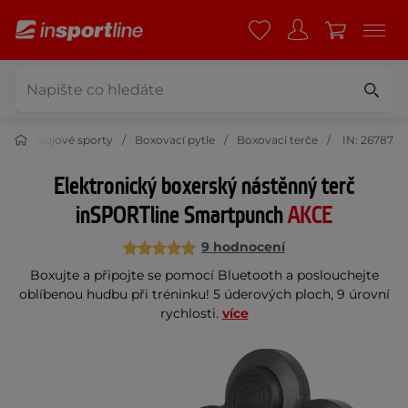
ort
Bojové sporty
Boxovací pytle
Boxovací terče
IN: 26787
Elektronický boxerský nástěnný terč
inSPORTline Smartpunch
AKCE
9 hodnocení
Boxujte a připojte se pomocí Bluetooth a poslouchejte
oblíbenou hudbu při tréninku! 5 úderových ploch, 9 úrovní
rychlosti.
více