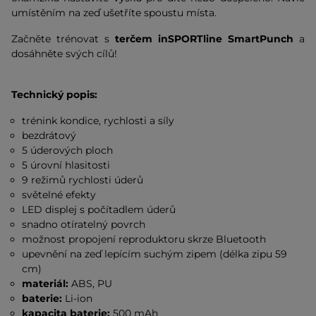
umístěním na zeď ušetříte spoustu místa.
Začněte trénovat s
terčem inSPORTline SmartPunch
a
dosáhněte svých cílů!
Technický popis:
trénink kondice, rychlosti a síly
bezdrátový
5 úderových ploch
5 úrovní hlasitosti
9 režimů rychlosti úderů
světelné efekty
LED displej s počítadlem úderů
snadno otíratelný povrch
možnost propojení reproduktoru skrze Bluetooth
upevnění na zeď lepícím suchým zipem (délka zipu 59
cm)
materiál:
ABS, PU
baterie:
Li-ion
kapacita baterie:
500 mAh