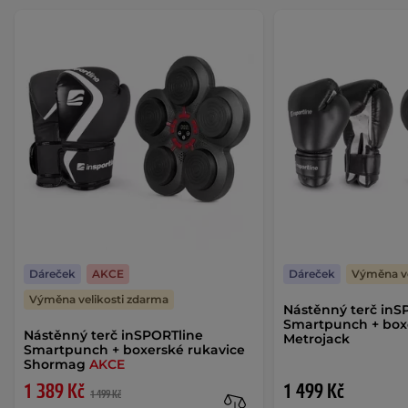
Dáreček
AKCE
Dáreček
Výměna ve
Výměna velikosti zdarma
Nástěnný terč inS
Smartpunch + box
Nástěnný terč inSPORTline
Metrojack
Smartpunch + boxerské rukavice
Shormag
AKCE
1 389 Kč
1 499 Kč
1 499 Kč