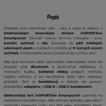
Popis
Zlepšete svou koordinaci oko - ruka a užijte si zábavu s
elektronickým boxerským terčem inSPORTline
Smartpunch
! Zároveň hravou formou trénujete i svou
kondici
,
rychlost
a
sílu
. Boxujete do
pěti měkkých
úderových ploch
a nastavit si můžete až
9 různých úrovní
rychlosti
. Od pomalého procvičování až po rychlou akci.
Aby bylo boxování ještě zajímavější, reproduktor terče lze
propojit přes
Bluetooth
a poslouchat oblíbenou či
motivační hudbu.
Světelné efekty
podpoří intenzitu
Vašeho tréninku a ani nevzhledné dráty Vám nebudou
překážet. Terč je
bezdrátový
a dobíjet lze pomocí
přiloženého
adaptéru
s
USB-A→USB-C konektorem
.
Elektronický terč inSPORTline Smartpunch
upevníte na
zeď pomocí suchého zipu, díky tomuto způsobu upevnění v
okamžiku nastavíte výšku pro dítě nebo dospělého. Navíc