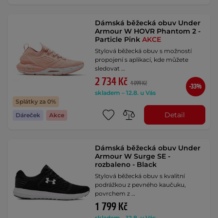
Dámská běžecká obuv Under
Armour W HOVR Phantom 2 -
Particle Pink
AKCE
Stylová běžecká obuv s možností
propojení s aplikací, kde můžete
sledovat …
2 734 Kč
4 099 Kč
-33%
skladem – 12.8. u Vás
Splátky za 0%
Detail
Dáreček
Akce
Dámská běžecká obuv Under
Armour W Surge SE -
rozbaleno - Black
Stylová běžecká obuv s kvalitní
podrážkou z pevného kaučuku,
povrchem z …
1 799 Kč
skladem – 12.8. u Vás