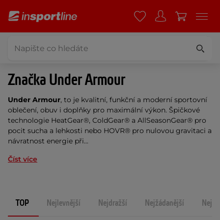
Značka Under Armour
Under Armour
, to je kvalitní, funkční a moderní sportovní
oblečení, obuv i doplňky pro maximální výkon. Špičkové
technologie HeatGear®, ColdGear® a AllSeasonGear® pro
pocit sucha a lehkosti nebo HOVR® pro nulovou gravitaci a
návratnost energie při...
Číst více
TOP
Nejlevnější
Nejdražší
Nejžádanější
Nejno