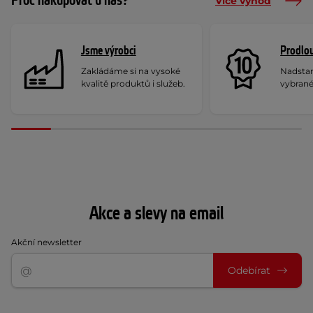
Proč nakupovat u nás?
Více výhod
Jsme výrobci
Prodlou
Zakládáme si na vysoké
Nadstan
kvalitě produktů i služeb.
vybrané
Akce a slevy na email
Akční newsletter
Odebírat