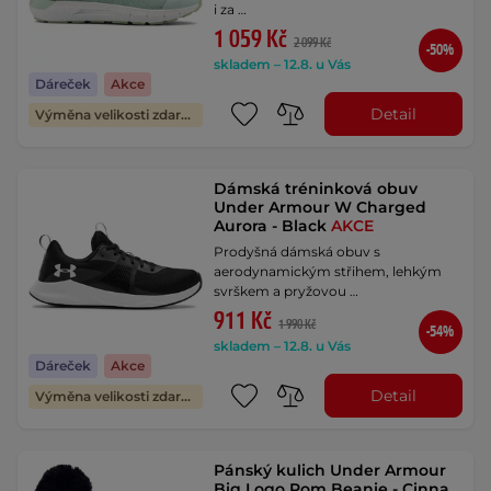
i za …
1 059 Kč
2 099 Kč
-50%
skladem – 12.8. u Vás
Dáreček
Akce
Detail
Výměna velikosti zdarma
Dámská tréninková obuv
Under Armour W Charged
Aurora - Black
AKCE
Prodyšná dámská obuv s
aerodynamickým střihem, lehkým
svrškem a pryžovou …
911 Kč
1 990 Kč
-54%
skladem – 12.8. u Vás
Dáreček
Akce
Detail
Výměna velikosti zdarma
Pánský kulich Under Armour
Big Logo Pom Beanie - Cinna