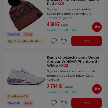
Red
AKCE
Stylová zimní čepice s bambulí.
Speciální technologie Moisture
Transport System …
458 Kč
840 Kč
-45%
skladem – 12.8. u Vás
Dáreček
Akce
Detail
Výměna velikosti zdarma
Dámská běžecká obuv Under
Armour W HOVR Phantom 2 -
White
AKCE
Stylová běžecká obuv s možností
propojení s aplikací, kde můžete
sledovat …
2 734 Kč
4 099 Kč
-33%
skladem – 12.8. u Vás
Splátky za 0%
Detail
Dáreček
Akce