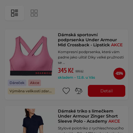
Dámská sportovní
podprsenka Under Armour
Mid Crossback - Lipstick
AKCE
Kompresní podprsenka, která vám
padne jako ulitá! Díky velké pružnosti
se …
345 Kč
999 Kč
-65%
skladem – 12.8. u Vás
Dáreček
Akce
Detail
Výměna velikosti zdarma
Dámské triko s límečkem
Under Armour Zinger Short
Sleeve Polo - Academy
AKCE
Stylové polotriko z rychleschnoucího