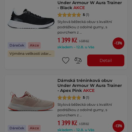
Under Armour W Aura Trainer
- Black
AKCE
5
(1)
Stylová běžecká obuv s kvalitní
podrážkou z odolné gumy, s
povrchem z …
1 399 Kč
1 599 Kč
-13%
Dáreček
Akce
skladem – 12.8. u Vás
Výměna velikosti zdarma
Detail
Dámská tréninková obuv
Under Armour W Aura Trainer
- Apex Pink
AKCE
5
(1)
Stylová běžecká obuv s kvalitní
podrážkou z odolné gumy, s
povrchem z …
1 399 Kč
1 599 Kč
-13%
Dáreček
Akce
skladem – 12.8. u Vás