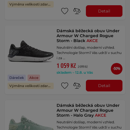
Výměna velikosti zdarma
Detail
Dámská běžecká obuv Under
Armour W Charged Rogue
Storm - Black
AKCE
Neutrální došlap, moderní vzhled.
Technologie Storm1 Vás udrží v suchu
i za …
1 059 Kč
2 099 Kč
-50%
skladem – 12.8. u Vás
Dáreček
Akce
Detail
Výměna velikosti zdarma
Dámská běžecká obuv Under
Armour W Charged Rogue
Storm - Halo Gray
AKCE
Neutrální došlap, moderní vzhled.
Technologie Storm1 Vás udrží v suchu