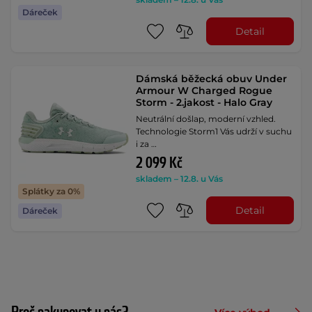
Dáreček
Detail
Dámská běžecká obuv Under
Armour W Charged Rogue
Storm - 2.jakost - Halo Gray
Neutrální došlap, moderní vzhled.
Technologie Storm1 Vás udrží v suchu
i za …
2 099 Kč
skladem – 12.8. u Vás
Splátky za 0%
Detail
Dáreček