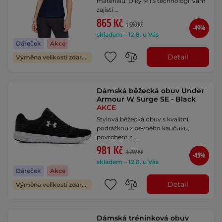
materiálu. Díky MTS technologii vám
zajistí …
865 Kč
1 690 Kč
-49%
skladem – 12.8. u Vás
Dáreček
Akce
Detail
Výměna velikosti zdarma
Dámská běžecká obuv Under
Armour W Surge SE - Black
AKCE
Stylová běžecká obuv s kvalitní
podrážkou z pevného kaučuku,
povrchem z …
981 Kč
1 799 Kč
-45%
skladem – 12.8. u Vás
Dáreček
Akce
Detail
Výměna velikosti zdarma
Dámská tréninková obuv