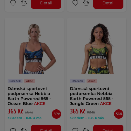
Detail
Detail
Dáreček
Akce
Dáreček
Akce
Dámská sportovní
Dámská sportovní
podprsenka Nebbia
podprsenka Nebbia
Earth Powered 565 -
Earth Powered 565 -
Ocean Blue
AKCE
Jungle Green
AKCE
365 Kč
365 Kč
835 Kč
835 Kč
-56%
-56%
skladem – 11.8. u Vás
skladem – 11.8. u Vás
Detail
Detail