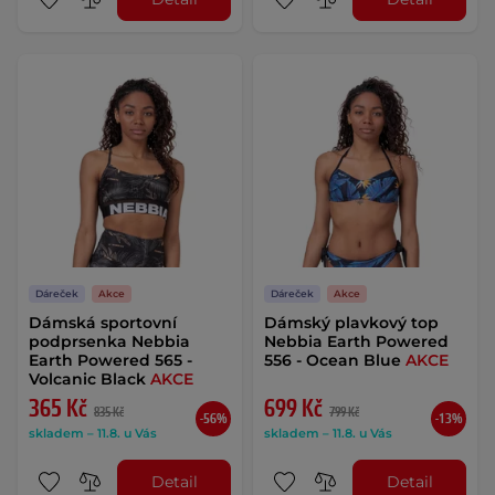
Dáreček
Akce
Dáreček
Akce
Dámská sportovní
Dámský plavkový top
podprsenka Nebbia
Nebbia Earth Powered
Earth Powered 565 -
556 - Ocean Blue
AKCE
Volcanic Black
AKCE
365 Kč
699 Kč
835 Kč
799 Kč
-56%
-13%
skladem – 11.8. u Vás
skladem – 11.8. u Vás
Detail
Detail