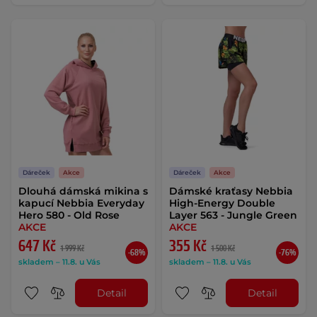
Dáreček
Akce
Dáreček
Akce
Dlouhá dámská mikina s
Dámské kraťasy Nebbia
kapucí Nebbia Everyday
High-Energy Double
Hero 580 - Old Rose
Layer 563 - Jungle Green
AKCE
AKCE
647 Kč
355 Kč
1 999 Kč
1 500 Kč
-68%
-76%
skladem – 11.8. u Vás
skladem – 11.8. u Vás
Detail
Detail