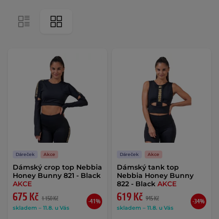
Dáreček
Akce
Dáreček
Akce
Dámský crop top Nebbia
Dámský tank top
Honey Bunny 821 - Black
Nebbia Honey Bunny
AKCE
822 - Black
AKCE
675 Kč
619 Kč
1 150 Kč
945 Kč
-41%
-34%
skladem – 11.8. u Vás
skladem – 11.8. u Vás