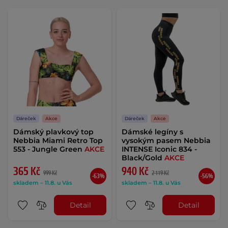
Dáreček
Akce
Dáreček
Akce
Dámský plavkový top
Dámské legíny s
Nebbia Miami Retro Top
vysokým pasem Nebbia
553 - Jungle Green
AKCE
INTENSE Iconic 834 -
Black/Gold
AKCE
365 Kč
940 Kč
999 Kč
2 119 Kč
-63%
-56%
skladem – 11.8. u Vás
skladem – 11.8. u Vás
Detail
Detail