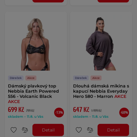
Dáreček
Akce
Dáreček
Akce
Dámský plavkový top
Dlouhá dámská mikina s
Nebbia Earth Powered
kapucí Nebbia Everyday
556 - Volcanic Black
Hero 580 - Marron
AKCE
AKCE
699 Kč
647 Kč
799 Kč
1 999 Kč
-13%
-68%
skladem – 11.8. u Vás
skladem – 11.8. u Vás
Detail
Detail