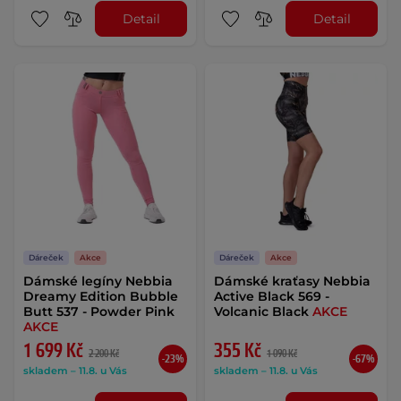
Detail
Detail
Dáreček
Akce
Dáreček
Akce
Dámské legíny Nebbia
Dámské kraťasy Nebbia
Dreamy Edition Bubble
Active Black 569 -
Butt 537 - Powder Pink
Volcanic Black
AKCE
AKCE
1 699 Kč
355 Kč
2 200 Kč
1 090 Kč
-23%
-67%
skladem – 11.8. u Vás
skladem – 11.8. u Vás