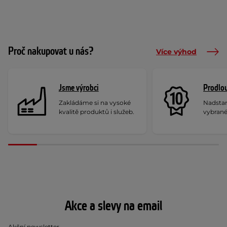
Proč nakupovat u nás?
Více výhod
Jsme výrobci
Prodlou
Zakládáme si na vysoké
Nadstan
kvalitě produktů i služeb.
vybrané
Akce a slevy na email
Akční newsletter