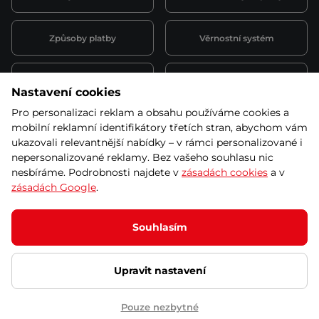
Způsoby platby
Věrnostní systém
Montáž a servis
Reklamace a záruka
Nastavení cookies
Pro personalizaci reklam a obsahu používáme cookies a
Půjčovna
Kariéra
mobilní reklamní identifikátory třetích stran, abychom vám
obchodní podmínky
ukazovali relevantnější nabídky – v rámci personalizované i
nepersonalizované reklamy. Bez vašeho souhlasu nic
nesbíráme. Podrobnosti najdete v
zásadách cookies
a v
zásadách Google
.
© 2026 SEVEN SPORT s.r.o Všechna práva vyhrazena
Podle zákona o evidenci tržeb je prodávající povinen vystavit
Souhlasím
kupujícímu účtenku.
Zároveň je povinen zaevidovat přijatou tržbu u správce daně online; v
případě technického výpadku pak nejpozději do 48 hodin.
Upravit nastavení
Ochrana osobních údajů
Nastavení cookies
Vnitřní oznamovací
systém
Prohlášení přístupnosti
Pouze nezbytné