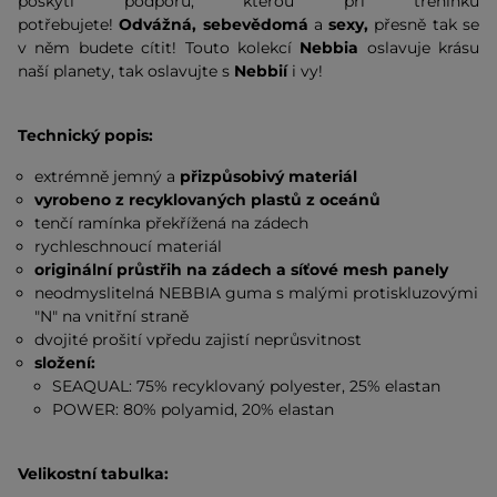
poskytl podporu, kterou při tréninku
potřebujete!
Odvážná, sebevědomá
a
sexy,
přesně tak se
v něm budete cítit! Touto kolekcí
Nebbia
oslavuje krásu
naší planety, tak oslavujte s
Nebbií
i vy!
Technický popis:
extrémně jemný a
přizpůsobivý materiál
vyrobeno z recyklovaných plastů z oceánů
tenčí ramínka překřížená na zádech
rychleschnoucí materiál
originální průstřih na zádech a síťové mesh panely
neodmyslitelná NEBBIA guma s malými protiskluzovými
"N" na vnitřní straně
dvojité prošití vpředu zajistí neprůsvitnost
složení:
SEAQUAL: 75% recyklovaný polyester, 25% elastan
POWER: 80% polyamid, 20% elastan
Velikostní tabulka: