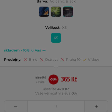
Barva:
Volcanic Black
Velikost:
XS
XS
skladem - 10.8. u Vás
Prodejny:
Brno
Ostrava
Praha 10
Vítkov
835 Kč
365 Kč
-56%
s DPH
ušetříte
470 Kč
Vaše věrnostní sleva
0%