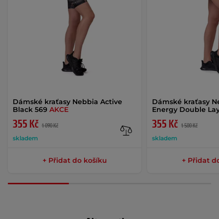
Dámské kraťasy Nebbia Active
Dámské kraťasy N
Black 569
AKCE
Energy Double La
355 Kč
355 Kč
1 090 Kč
1 500 Kč
skladem
skladem
+ Přidat do košíku
+ Přidat d