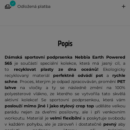
Odložená platba
Popis
Dámská sportovní podprsenka Nebbia Earth Powered
565
je součástí speciální kolekce, která má jasný cíl, a
to
recyklovat plasty ze dna oceánů!
Ekologicky
recyklovaný materiál
perfektně odvádí pot
a
rychle
schne
. Proces, kterým je odpad zpracováván, promění
PET
lahve
na vločky a ty se následně změní na 100%
polyesterové vlákno, ze kterého se vytvořila tato skvělá
aktivní kolekce! Se sportovní podprsenkou, která vám
poslouží mimo jiné i jako stylový crop top
uděláte velkou
parádu nejen za dveřmi posilovny, ale i při venkovním
workoutu. Materiál je
velmi flexibilní
a poskytuje svobodu
v každém pohybu, ale je zároveň i dostatečně
pevný
aby