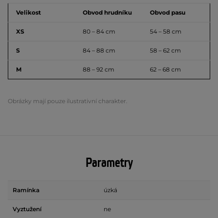
Velikost
Obvod hrudníku
Obvod pasu
XS
80 – 84 cm
54 – 58 cm
S
84 – 88 cm
58 – 62 cm
M
88 – 92 cm
62 – 68 cm
Obrázky mají pouze ilustrativní charakter.
Parametry
Ramínka
úzká
Vyztužení
ne