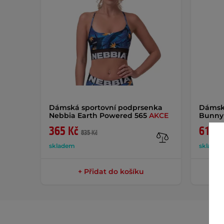
Dámská sportovní podprsenka
Dámsk
Nebbia Earth Powered 565
AKCE
Bunny
365 Kč
619 K
835 Kč
skladem
sklade
+ Přidat do košíku