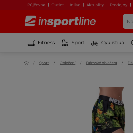
Půjčovna
Outlet
Inlive
Aktuality
Prodejny
Fitness
Sport
Cyklistika
Sport
Oblečení
Dámské oblečení
Dá