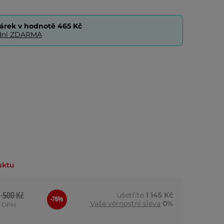
árek v hodnotě
465 Kč
0 dní ZDARMA
uktu
1 500 Kč
ušetříte
1 145 Kč
-76%
Vaše věrnostní sleva
0%
s DPH