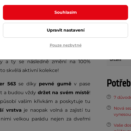
Param
Souhlasím
Upravit nastavení
ble Layer 563
jsou součástí speciální
Délka kraťa
at plasty ze dna oceánů!
Ekologicky
Pouze nezbytné
Kompresní 
a
rychle schne
. Proces, kterým je odpad
Určení
ky a ty se následně změní na 100%
to skvělá aktivní kolekce!
Potřeb
yer 563
se díky
pevné gumě
v pase
t a budou vždy
držet na svém místě
!
7 důvodů
způsobí vašim křivkám a poskytuje tu
Nová sez
ší vrstva
je naopak volná a zajistí tu
vynesou 
 nimi velkou parádu nejen za dveřmi
Vaše do