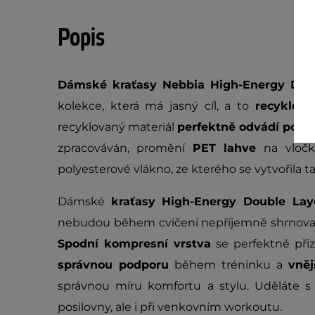
Popis
Dámské kraťasy Nebbia High-Energy Dou
kolekce, která má jasný cíl, a to
recyklov
recyklovaný materiál
perfektně odvádí pot
zpracováván, promění
PET lahve
na vloč
polyesterové vlákno, ze kterého se vytvořila ta
Dámské
kraťasy
High-Energy Double La
nebudou během cvičení nepříjemně shrnova
Spodní kompresní vrstva
se perfektně při
správnou podporu
během tréninku a
vněj
správnou míru komfortu a stylu. Uděláte s
posilovny, ale i při venkovním workoutu.