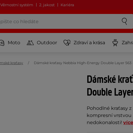
Věrnostní systém
2. jakost
Kariéra
Moto
Outdoor
Zdraví a krása
Zahr
mské kraťasy
Dámské kraťasy Nebbia High-Energy Double Layer 563 
Dámské krať
Double Layer
Pohodlné kraťasy z
kompresní vrstvou 
nedokonalosti!
víc