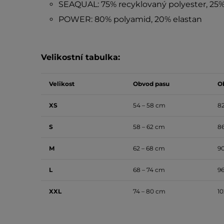
SEAQUAL: 75% recyklovaný polyester, 25%
POWER: 80% polyamid, 20% elastan
Velikostní tabulka:
Velikost
Obvod pasu
O
XS
54 – 58 cm
82
S
58 – 62
cm
86
M
62 – 68 cm
90
L
68 – 74 cm
96
XXL
74 – 80 cm
10