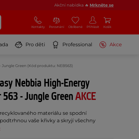
Akční nabídka 🔥
Mrkněte se
Kontakty
Porovnání
Oblíbené
Přihlásit
Košík
ada
Pro děti
Professional
Akce
- Jungle Green (Kód produktu: NEB563)
asy Nebbia High-Energy
 563 - Jungle Green
AKCE
 recyklovaného materiálu se spodní
podtrhnou vaše křivky a skryjí všechny
e