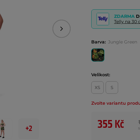
ZDARMA
D
Telly na 3
Následující
Barva:
Jungle Green
Velikost:
XS
S
Zvolte variantu prod
355 Kč
+2