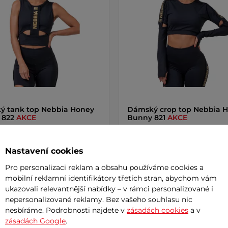
ý tank top Nebbia Honey
Dámský crop top Nebbia 
 822
AKCE
Bunny 821
AKCE
č
675 Kč
945 Kč
1 150 Kč
m
skladem
Nastavení cookies
Pro personalizaci reklam a obsahu používáme cookies a
+ Přidat do košíku
+ Přidat do košíku
mobilní reklamní identifikátory třetích stran, abychom vám
ukazovali relevantnější nabídky – v rámci personalizované i
nepersonalizované reklamy. Bez vašeho souhlasu nic
nesbíráme. Podrobnosti najdete v
zásadách cookies
a v
zásadách Google
.