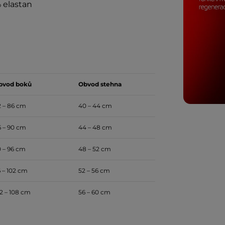
 elastan
bvod boků
Obvod stehna
 – 86 cm
40 – 44 cm
 – 90 cm
44 – 48 cm
 – 96 cm
48 – 52 cm
 – 102 cm
52 – 56 cm
2 – 108 cm
56 – 60 cm