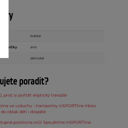
etry
sů
krátké
nohavičky
ano
dámské
ujete poradit?
, proč si pořídit eliptický trenažér
óna ve vzduchu - trampolíny inSPORTline Irbiso
do oblak děti i dospělé
stupná posilovna snů! Spouštíme inSPORTline