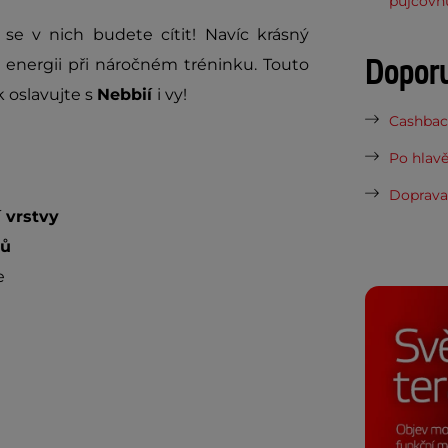
půjčovn
se v nich budete cítit! Navíc krásný
Dopor
 energii při náročném tréninku. Touto
k oslavujte s
Nebbií
i vy!
Cashback
Po hlavě
Doprava 
 vrstvy
nů
se