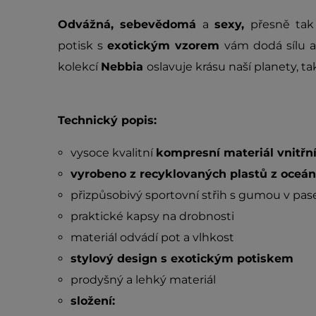
Odvážná, sebevědomá
a
sexy,
přesně tak 
potisk s
exotickým vzorem
vám dodá sílu a
kolekcí
Nebbia
oslavuje krásu naší planety, ta
Technický popis:
vysoce kvalitní
kompresní materiál vnitřní
vyrobeno z recyklovaných plastů z oceá
přizpůsobivý sportovní střih s gumou v pa
praktické kapsy na drobnosti
materiál odvádí pot a vlhkost
stylový design s exotickým potiskem
prodyšný a lehký materiál
složení: