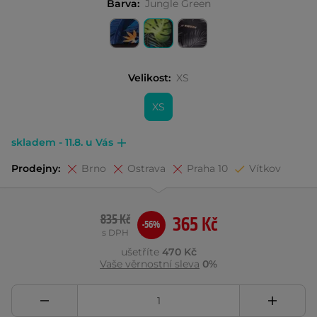
Barva:
Jungle Green
Velikost:
XS
XS
skladem - 11.8. u Vás
Prodejny:
Brno
Ostrava
Praha 10
Vítkov
835 Kč
365 Kč
-56%
s DPH
ušetříte
470 Kč
Vaše věrnostní sleva
0%