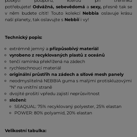
poskytl podporu, kterou při tréninku
potřebujete!
Odvážná, sebevědomá
a
sexy,
přesně tak se
v něm budete cítit! Touto kolekcí
Nebbia
oslavuje krásu
naší planety, tak oslavujte s
Nebbií
i vy!
Technický popis:
extrémně jemný a
přizpůsobivý materiál
vyrobeno z recyklovaných plastů z oceánů
tenčí ramínka překřížená na zádech
rychleschnoucí materiál
originální průstřih na zádech a síťové mesh panely
neodmyslitelná NEBBIA guma s malými protiskluzovými
"N" na vnitřní straně
dvojité prošití vpředu zajistí neprůsvitnost
složení:
SEAQUAL: 75% recyklovaný polyester, 25% elastan
POWER: 80% polyamid, 20% elastan
Velikostní tabulka: