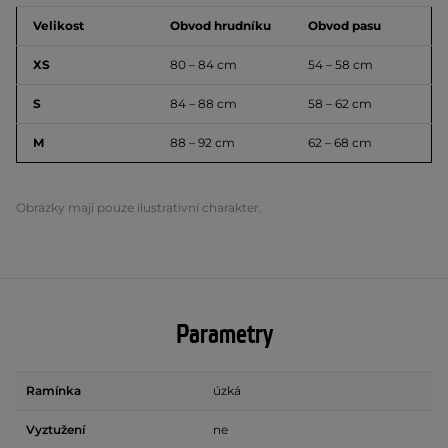
Velikost
Obvod hrudníku
Obvod pasu
XS
80 – 84 cm
54 – 58 cm
S
84 – 88 cm
58 – 62 cm
M
88 – 92 cm
62 – 68 cm
Obrázky mají pouze ilustrativní charakter.
Parametry
Ramínka
úzká
Vyztužení
ne