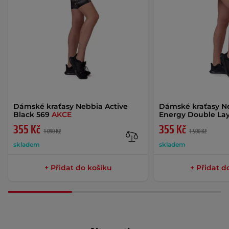
Dámské kraťasy Nebbia Active
Dámské kraťasy N
Black 569
AKCE
Energy Double La
355 Kč
355 Kč
1 090 Kč
1 500 Kč
skladem
skladem
+ Přidat do košíku
+ Přidat d