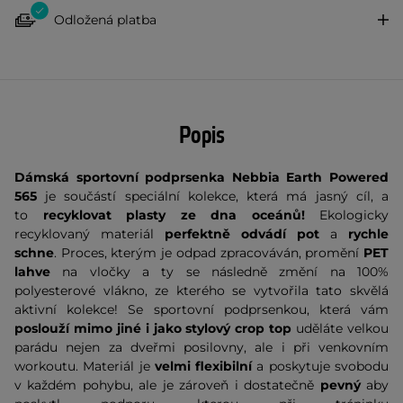
Odložená platba
Popis
Dámská sportovní podprsenka Nebbia Earth Powered
565
je součástí speciální kolekce, která má jasný cíl, a
to
recyklovat plasty ze dna oceánů!
Ekologicky
recyklovaný materiál
perfektně odvádí pot
a
rychle
schne
. Proces, kterým je odpad zpracováván, promění
PET
lahve
na vločky a ty se následně změní na 100%
polyesterové vlákno, ze kterého se vytvořila tato skvělá
aktivní kolekce! Se sportovní podprsenkou, která vám
poslouží mimo jiné i jako stylový crop top
uděláte velkou
parádu nejen za dveřmi posilovny, ale i při venkovním
workoutu. Materiál je
velmi flexibilní
a poskytuje svobodu
v každém pohybu, ale je zároveň i dostatečně
pevný
aby