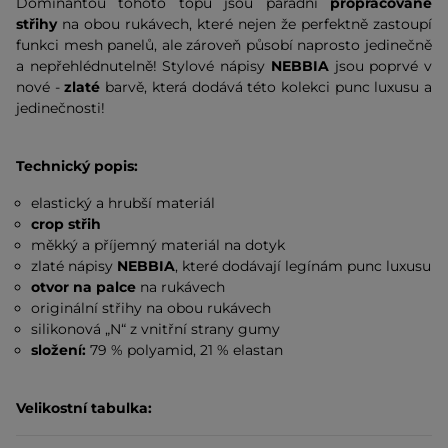
Dominantou tohoto topu jsou parádní
propracované
střihy
na obou rukávech, které nejen že perfektně zastoupí
funkci mesh panelů, ale zároveň působí naprosto jedinečně
a nepřehlédnutelně! Stylové nápisy
NEBBIA
jsou poprvé v
nové -
zlaté
barvě, která dodává této kolekci punc luxusu a
jedinečnosti!
Technický popis:
elastický a hrubší materiál
crop střih
měkký a příjemný materiál na dotyk
zlaté nápisy
NEBBIA
, které dodávají legínám punc luxusu
otvor na palce
na rukávech
originální střihy na obou rukávech
silikonová „N“ z vnitřní strany gumy
složení:
79 % polyamid, 21 % elastan
Velikostní tabulka: