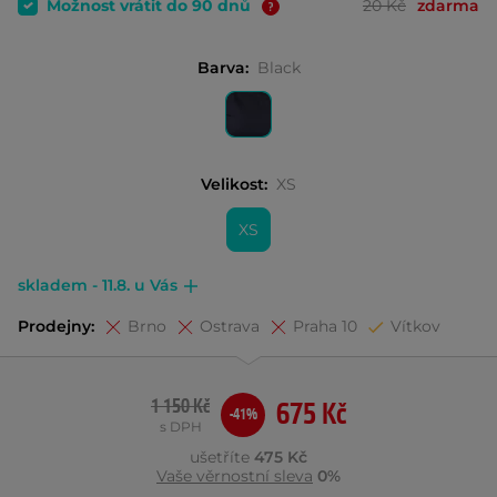
Možnost vrátit do 90 dnů
20 Kč
zdarma
Barva:
Black
Velikost:
XS
XS
skladem - 11.8. u Vás
Prodejny:
Brno
Ostrava
Praha 10
Vítkov
1 150 Kč
675 Kč
-41%
s DPH
ušetříte
475 Kč
Vaše věrnostní sleva
0%