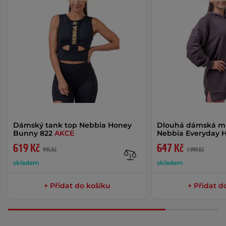
Dámský tank top Nebbia Honey
Dlouhá dámská mi
Bunny 822
AKCE
Nebbia Everyday 
619 Kč
647 Kč
945 Kč
1 999 Kč
skladem
skladem
+ Přidat do košíku
+ Přidat d