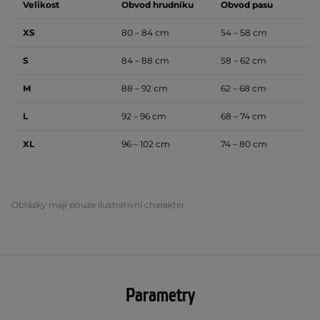
Velikost
Obvod hrudníku
Obvod pasu
XS
80 – 84 cm
54 – 58 cm
S
84 – 88 cm
58 – 62 cm
M
88 – 92 cm
62 – 68 cm
L
92 – 96 cm
68 – 74 cm
XL
96 – 102 cm
74 – 80 cm
Obrázky mají pouze ilustrativní charakter.
Parametry