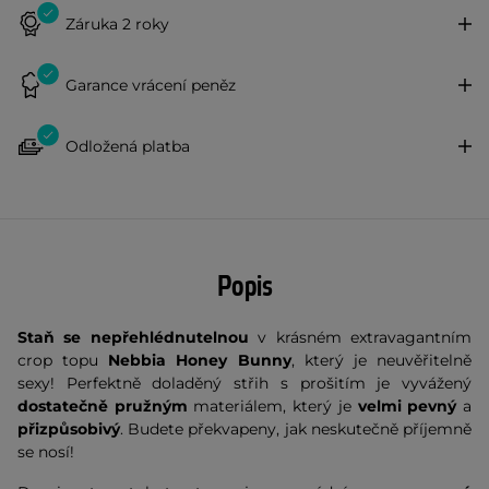
Záruka 2 roky
Garance vrácení peněz
Odložená platba
Popis
Staň se nepřehlédnutelnou
v krásném extravagantním
crop topu
Nebbia Honey Bunny
, který je neuvěřitelně
sexy! Perfektně doladěný střih s prošitím je vyvážený
dostatečně pružným
materiálem, který je
velmi pevný
a
přizpůsobivý
. Budete překvapeny, jak neskutečně příjemně
se nosí!