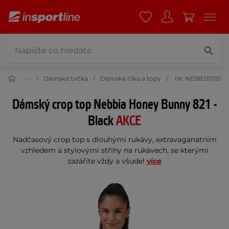
 oblečení
Dámská trička
Dámská tílka a topy
IN: NEB8210110
Dámský crop top Nebbia Honey Bunny 821 -
Black
AKCE
Nadčasový crop top s dlouhými rukávy, extravaganatním
vzhledem a stylovými střihy na rukávech, se kterými
zazáříte vždy a všude!
více