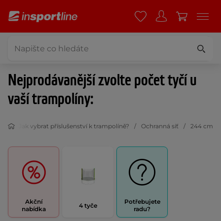
Nejprodávanější zvolte počet tyčí u
vaší trampolíny:
nám
Jak vybrat příslušenství k trampolíně?
Ochranná síť
244 cm
Akční
Potřebujete
4 tyče
nabídka
radu?