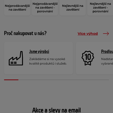
Nejprodávanější
Nejlevnější na
Nejprodávanější
Nejlevnější na
na zavěšení -
zavěšení -
na zavěšení
zavěšení
porovnání
porovnání
Proč nakupovat u nás?
Více výhod
Jsme výrobci
Prodlou
Zakládáme si na vysoké
Nadstan
kvalitě produktů i služeb.
vybrané
Akce a slevy na email