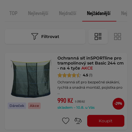
TOP
Nejlevnější
Nejdražší
Nejžádanější
Nejno
Filtrovat
Ochranná síť inSPORTline pro
trampolínový set Basic 244 cm
- na 4 tyče
AKCE
4.5
(1)
Ochranná síť pro bezpečné skákání,
rychlá a snadná montáž, pojistka pro
…
990 Kč
1 390 Kč
-29%
Dáreček
Akce
skladem – 10.8. u Vás
Koupit