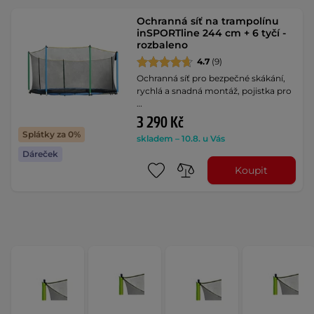
Ochranná síť na trampolínu
inSPORTline 244 cm + 6 tyčí -
rozbaleno
4.7
(9)
Ochranná síť pro bezpečné skákání,
rychlá a snadná montáž, pojistka pro
…
3 290 Kč
Splátky za 0%
skladem – 10.8. u Vás
Dáreček
Koupit