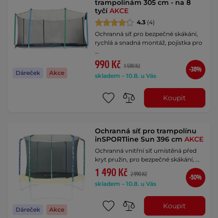
trampolínám 305 cm - na 8
tyčí
AKCE
4.3
(4)
Ochranná síť pro bezpečné skákání,
rychlá a snadná montáž, pojistka pro
…
990 Kč
1 590 Kč
-38%
Dáreček
Akce
skladem – 10.8. u Vás
Koupit
Ochranná síť pro trampolínu
inSPORTline Sun 396 cm
AKCE
Ochranná vnitřní síť umístěná před
kryt pružin, pro bezpečné skákání, …
1 490 Kč
2 990 Kč
-50%
skladem – 10.8. u Vás
Koupit
Dáreček
Akce