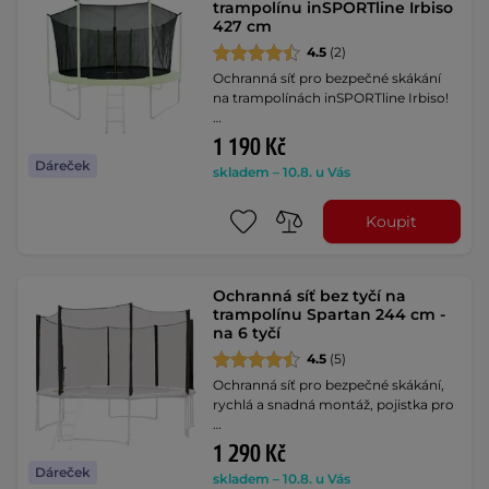
trampolínu inSPORTline Irbiso
427 cm
4.5
(2)
Ochranná síť pro bezpečné skákání
na trampolínách inSPORTline Irbiso!
…
1 190 Kč
Dáreček
skladem – 10.8. u Vás
Koupit
Ochranná síť bez tyčí na
trampolínu Spartan 244 cm -
na 6 tyčí
4.5
(5)
Ochranná síť pro bezpečné skákání,
rychlá a snadná montáž, pojistka pro
…
1 290 Kč
Dáreček
skladem – 10.8. u Vás