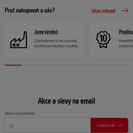
Proč nakupovat u nás?
Více výhod
Jsme výrobci
Prodlou
Zakládáme si na vysoké
Nadstan
kvalitě produktů i služeb.
vybrané
Akce a slevy na email
Akční newsletter
Odebírat