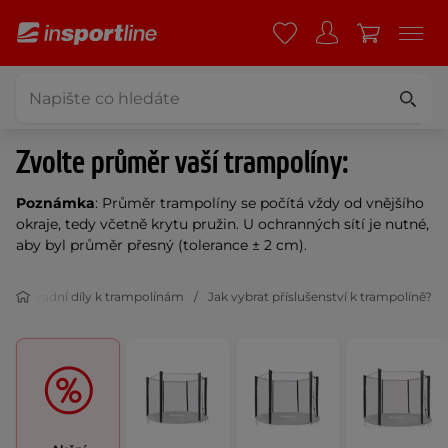
Zvolte průměr vaší trampolíny:
Poznámka
: Průměr trampolíny se počítá vždy od vnějšího
okraje, tedy včetně krytu pružin. U ochranných sítí je nutné,
aby byl průměr přesný (tolerance ± 2 cm).
í a náhradní díly k trampolínám
Jak vybrat příslušenství k trampolíně?