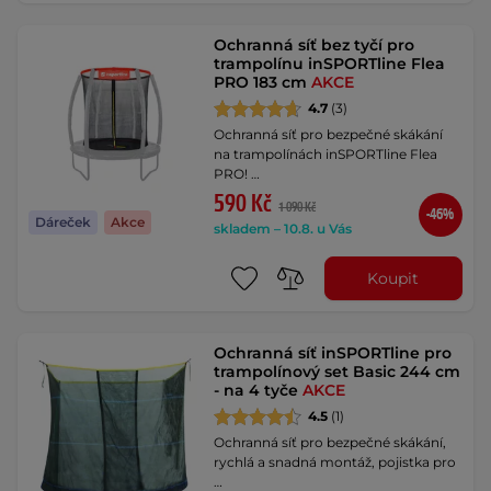
Ochranná síť bez tyčí pro
trampolínu inSPORTline Flea
PRO 183 cm
AKCE
4.7
(3)
Ochranná síť pro bezpečné skákání
na trampolínách inSPORTline Flea
PRO! …
590 Kč
1 090 Kč
-46%
Dáreček
Akce
skladem – 10.8. u Vás
Koupit
Ochranná síť inSPORTline pro
trampolínový set Basic 244 cm
- na 4 tyče
AKCE
4.5
(1)
Ochranná síť pro bezpečné skákání,
rychlá a snadná montáž, pojistka pro
…