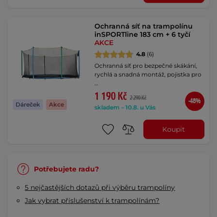
Ochranná síť na trampolínu
inSPORTline 183 cm + 6 tyčí
AKCE
4.8
(6)
Ochranná síť pro bezpečné skákání,
rychlá a snadná montáž, pojistka pro
…
1 190 Kč
2 290 Kč
-48%
Dáreček
Akce
skladem – 10.8. u Vás
Koupit
Potřebujete radu?
5 nejčastějších dotazů při výběru trampolíny
Jak vybrat příslušenství k trampolínám?