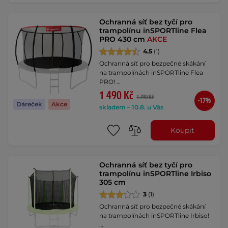
Ochranná síť bez tyčí pro
trampolínu inSPORTline Flea
PRO 430 cm
AKCE
4.5
(1)
Ochranná síť pro bezpečné skákání
na trampolínách inSPORTline Flea
PRO! …
1 490 Kč
1 790 Kč
-17%
Dáreček
Akce
skladem – 10.8. u Vás
Koupit
Ochranná síť bez tyčí pro
trampolínu inSPORTline Irbiso
305 cm
3
(1)
Ochranná síť pro bezpečné skákání
na trampolínách inSPORTline Irbiso!
…