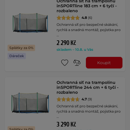
Ochranná síť na trampolínu
inSPORTline 183 cm + 6 tyčí -
rozbaleno
4.8
(6)
Ochranná síť pro bezpečné skákání,
rychlá a snadná montáž, pojistka pro
…
2 290 Kč
Splátky za 0%
skladem – 10.8. u Vás
Dáreček
Koupit
Ochranná síť na trampolínu
inSPORTline 244 cm + 6 tyčí -
rozbaleno
4.7
(9)
Ochranná síť pro bezpečné skákání,
rychlá a snadná montáž, pojistka pro
…
3 290 Kč
Splátky za 0%