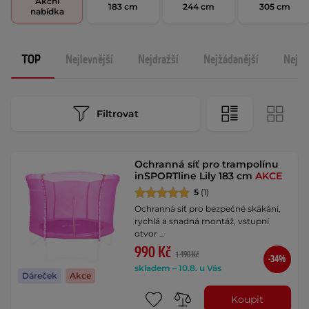
Akční
183 cm
244 cm
305 cm
nabídka
TOP
Nejlevnější
Nejdražší
Nejžádanější
Nejno
Filtrovat
Ochranná síť pro trampolínu
inSPORTline Lily 183 cm
AKCE
5
(1)
Ochranná síť pro bezpečné skákání,
rychlá a snadná montáž, vstupní
otvor …
990 Kč
1 490 Kč
-34%
skladem – 10.8. u Vás
Dáreček
Akce
Koupit