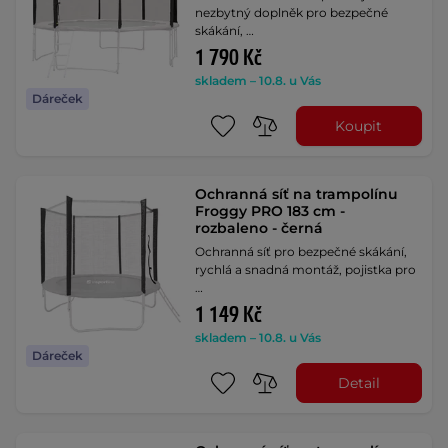
nezbytný doplněk pro bezpečné
skákání, …
1 790 Kč
skladem – 10.8. u Vás
Dáreček
Koupit
Ochranná síť na trampolínu
Froggy PRO 183 cm -
rozbaleno - černá
Ochranná síť pro bezpečné skákání,
rychlá a snadná montáž, pojistka pro
…
1 149 Kč
skladem – 10.8. u Vás
Dáreček
Detail