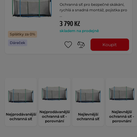
Ochranná síť pro bezpečné skákání,
rychlá a snadná montáž, pojistka pro
…
3 790 Kč
skladem na prodejně
Splátky za 0%
Dáreček
Koupit
Nejprodávanější
Nejlevnější
Nejprodávanější
Nejlevnější
ochranná síť -
ochranná síť -
ochranná síť
ochranná síť
porovnání
porovnání