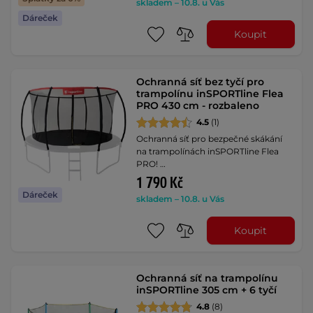
skladem – 10.8. u Vás
Dáreček
Koupit
Ochranná síť bez tyčí pro
trampolínu inSPORTline Flea
PRO 430 cm - rozbaleno
4.5
(1)
Ochranná síť pro bezpečné skákání
na trampolínách inSPORTline Flea
PRO! …
1 790 Kč
Dáreček
skladem – 10.8. u Vás
Koupit
Ochranná síť na trampolínu
inSPORTline 305 cm + 6 tyčí
4.8
(8)