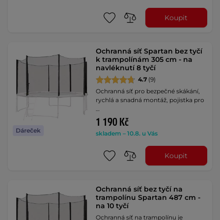
Koupit
Ochranná síť Spartan bez tyčí
k trampolínám 305 cm - na
navléknutí 8 tyčí
4.7
(9)
Ochranná síť pro bezpečné skákání,
rychlá a snadná montáž, pojistka pro
…
1 190 Kč
Dáreček
skladem – 10.8. u Vás
Koupit
Ochranná síť bez tyčí na
trampolínu Spartan 487 cm -
na 10 tyčí
Ochranná síť na trampolínu je