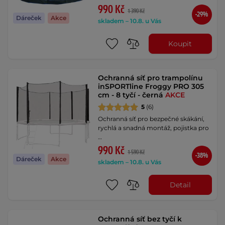
990 Kč
1 390 Kč
-29%
Dáreček
Akce
skladem – 10.8. u Vás
Koupit
Ochranná síť pro trampolínu
inSPORTline Froggy PRO 305
cm - 8 tyčí - černá
AKCE
5
(6)
Ochranná síť pro bezpečné skákání,
rychlá a snadná montáž, pojistka pro
…
990 Kč
1 590 Kč
-38%
Dáreček
Akce
skladem – 10.8. u Vás
Detail
Ochranná síť bez tyčí k