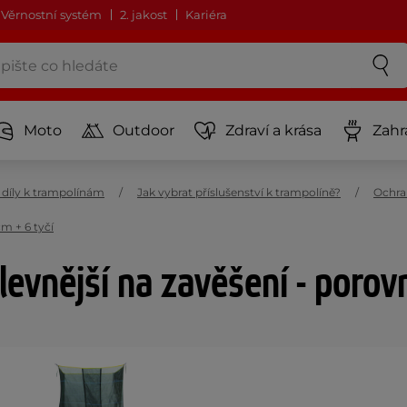
Věrnostní systém
2. jakost
Kariéra
Moto
Outdoor
Zdraví a krása
Zahr
í díly k trampolínám
Jak vybrat příslušenství k trampolíně?
Ochra
m + 6 tyčí
levnější na zavěšení - porov