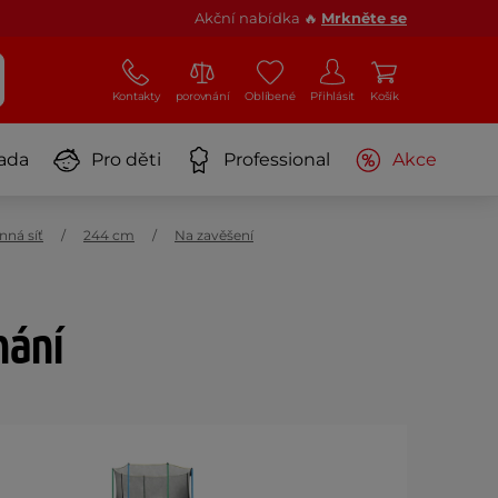
Akční nabídka 🔥
Mrkněte se
Kontakty
porovnání
Oblíbené
Přihlásit
Košík
ada
Pro děti
Professional
Akce
nná síť
244 cm
Na zavěšení
nání