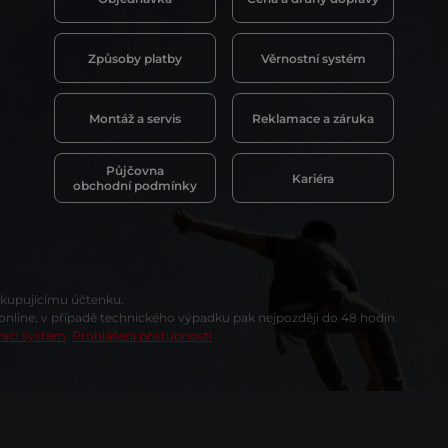
Způsoby platby
Věrnostní systém
Montáž a servis
Reklamace a záruka
Půjčovna
Kariéra
obchodní podmínky
t kupujícímu účtenku.
 online; v případě technického výpadku pak nejpozději do 48 hodin.
vací systém
Prohlášení přístupnosti