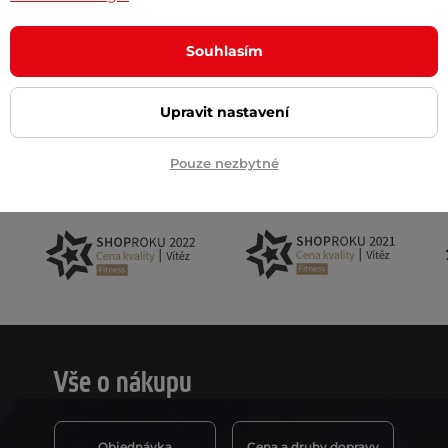
Souhlasím
Akční newsletter
 na email
Upravit nastavení
Pouze nezbytné
Vše o nákupu
Objednávka
Cena a druhy dopravy