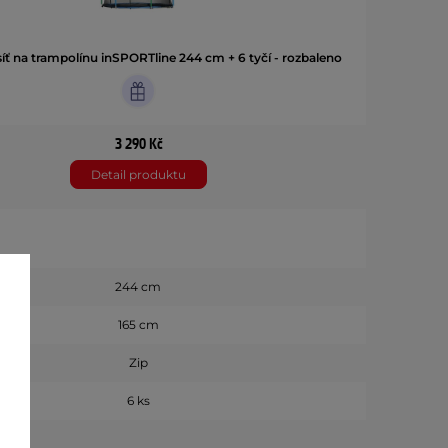
íť na trampolínu inSPORTline 244 cm + 6 tyčí - rozbaleno
3 290 Kč
Detail produktu
244 cm
165 cm
Zip
6 ks