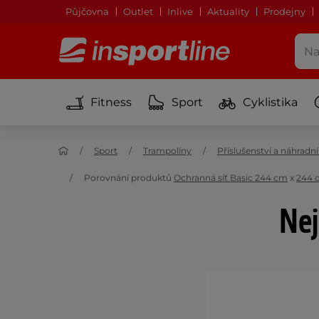
Půjčovna
Outlet
Inlive
Aktuality
Prodejny
Fitness
Sport
Cyklistika
Sport
Trampolíny
Příslušenství a náhradn
Porovnání produktů
Ochranná síť Basic 244 cm
x
244 c
Nej