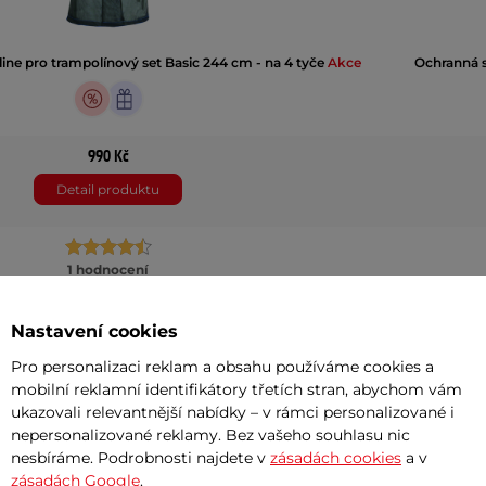
ine pro trampolínový set Basic 244 cm - na 4 tyče
Akce
Ochranná s
990 Kč
Detail produktu
1 hodnocení
244 cm
Nastavení cookies
200 cm
Pro personalizaci reklam a obsahu používáme cookies a
mobilní reklamní identifikátory třetích stran, abychom vám
Zip
ukazovali relevantnější nabídky – v rámci personalizované i
nepersonalizované reklamy. Bez vašeho souhlasu nic
4 ks
nesbíráme. Podrobnosti najdete v
zásadách cookies
a v
zásadách Google
.