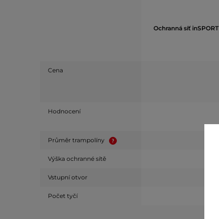
Ochranná síť inSPORTl
Cena
Hodnocení
Průměr trampolíny
Výška ochranné sítě
Vstupní otvor
Počet tyčí