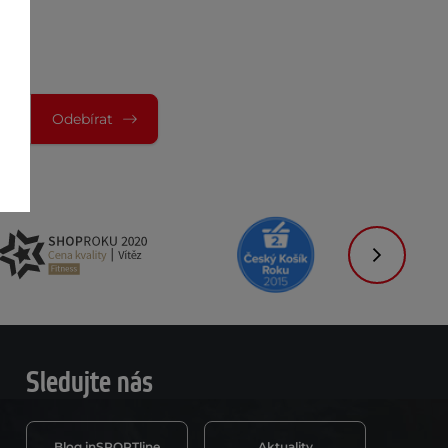
Odebírat
Následujíc
Sledujte nás
Blog inSPORTline
Aktuality