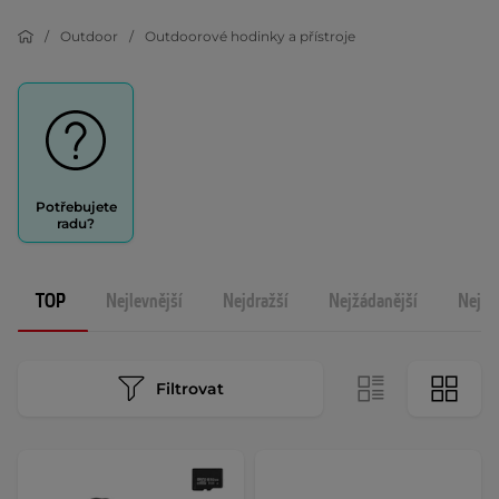
Outdoor
Outdoorové hodinky a přístroje
Potřebujete
radu?
TOP
Nejlevnější
Nejdražší
Nejžádanější
Nejno
Filtrovat