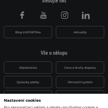
Sledujte nás
Facebook
Youtube
Instagram
LinkedIn
Blog inSPORTline
Aktuality
Vše o nákupu
Objednávka
Cena a druhy dopravy
Způsoby platby
Věrnostní systém
Montáž a servis
Reklamace a záruka
Nastavení cookies
Pro personalizaci reklam a obsahu používáme cookies a