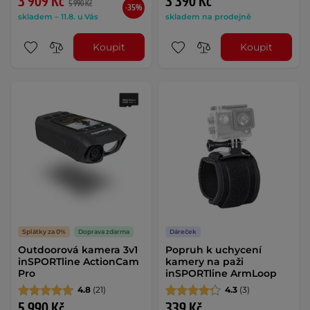
3 909 Kč
3 390 Kč
5 990 Kč
-35%
skladem – 11.8. u Vás
skladem na prodejně
Koupit
Koupit
Splátky za 0%
Doprava zdarma
Dáreček
Outdoorová kamera 3v1
Popruh k uchycení
inSPORTline ActionCam
kamery na paži
Pro
inSPORTline ArmLoop
4.8
(21)
4.3
(3)
5 990 Kč
339 Kč