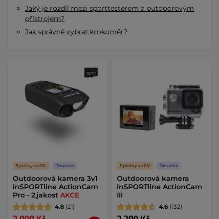
Jaký je rozdíl mezi sporttesterem a outdoorovým
přístrojem?
Jak správně vybrat krokoměr?
Splátky za 0%
Dáreček
Splátky za 0%
Dáreček
Outdoorová kamera 3v1
Outdoorová kamera
inSPORTline ActionCam
inSPORTline ActionCam
Pro - 2.jakost
AKCE
III
4.8
(21)
4.6
(132)