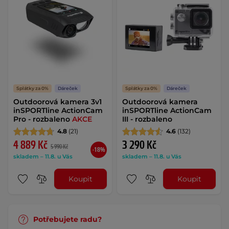
Splátky za 0%
Dáreček
Splátky za 0%
Dáreček
Outdoorová kamera 3v1
Outdoorová kamera
inSPORTline ActionCam
inSPORTline ActionCam
Pro - rozbaleno
AKCE
III - rozbaleno
4.8
(21)
4.6
(132)
4 889 Kč
3 290 Kč
5 990 Kč
-18%
skladem – 11.8. u Vás
skladem – 11.8. u Vás
Koupit
Koupit
Potřebujete radu?