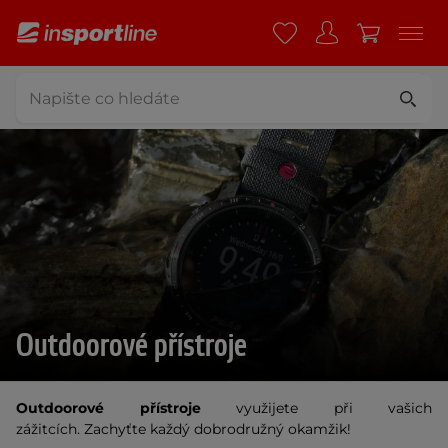
Outdoorové přístroje
Outdoorové přístroje
využijete při vašich
zážitcích. Zachyťte každý dobrodružný okamžik!