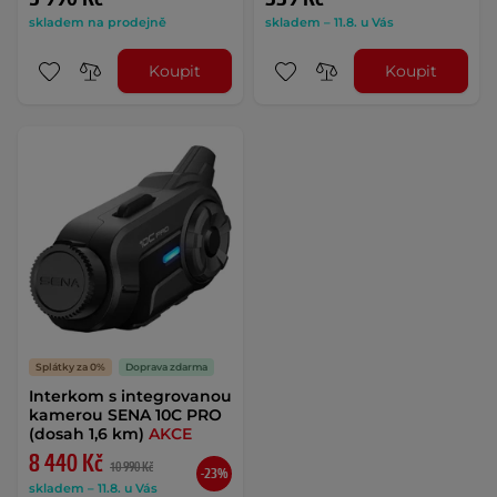
skladem na prodejně
skladem – 11.8. u Vás
Koupit
Koupit
Splátky za 0%
Doprava zdarma
Interkom s integrovanou
kamerou SENA 10C PRO
(dosah 1,6 km)
AKCE
8 440 Kč
10 990 Kč
-23%
skladem – 11.8. u Vás