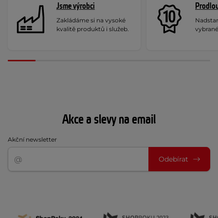
Jsme výrobci
Prodlou
Zakládáme si na vysoké
Nadstan
kvalitě produktů i služeb.
vybrané
Akce a slevy na email
Akční newsletter
Odebírat