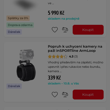
ve …
5 990 Kč
Splátky za 0%
skladem na prodejně
Doprava zdarma
Koupit
Dáreček
Popruh k uchycení kamery na
paži inSPORTline ArmLoop
4.3
(3)
Vhodný především na zápěstí, možno
upevnit i přes rukavice nebo bundu,
kamera …
339 Kč
skladem – 10.8. u Vás
Dáreček
Koupit