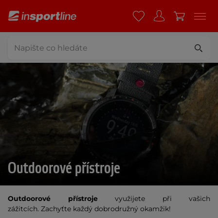
Outdoorové přístroje
Outdoorové přístroje
využijete při vašich
zážitcích. Zachyťte každý dobrodružný okamžik!