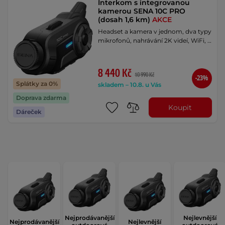
Interkom s integrovanou
kamerou SENA 10C PRO
(dosah 1,6 km)
AKCE
Headset a kamera v jednom, dva typy
mikrofonů, nahrávání 2K videí, WiFi, …
8 440 Kč
10 990 Kč
-23%
Splátky za 0%
skladem – 10.8. u Vás
Doprava zdarma
Koupit
Dáreček
Nejprodávanější
Nejlevnější
Nejprodávanější
Nejlevnější