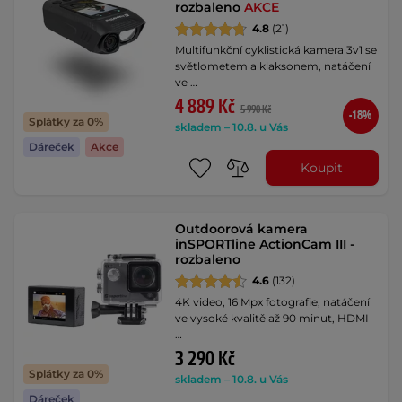
rozbaleno
AKCE
4.8
(21)
Multifunkční cyklistická kamera 3v1 se
světlometem a klaksonem, natáčení
ve …
4 889 Kč
5 990 Kč
-18%
Splátky za 0%
skladem – 10.8. u Vás
Dáreček
Akce
Koupit
Outdoorová kamera
inSPORTline ActionCam III -
rozbaleno
4.6
(132)
4K video, 16 Mpx fotografie, natáčení
ve vysoké kvalitě až 90 minut, HDMI
…
3 290 Kč
Splátky za 0%
skladem – 10.8. u Vás
Dáreček