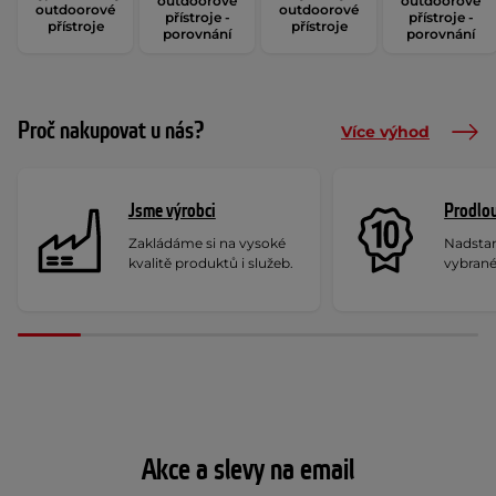
outdoorové
outdoorové
outdoorové
outdoorové
přístroje -
přístroje -
přístroje
přístroje
porovnání
porovnání
Proč nakupovat u nás?
Více výhod
Jsme výrobci
Prodlou
Zakládáme si na vysoké
Nadstan
kvalitě produktů i služeb.
vybrané
Akce a slevy na email