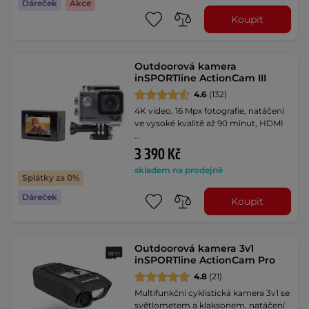
Dáreček
Akce
Koupit
Outdoorová kamera
inSPORTline ActionCam III
4.6
(132)
4K video, 16 Mpx fotografie, natáčení
ve vysoké kvalitě až 90 minut, HDMI
…
3 390 Kč
skladem na prodejně
Splátky za 0%
Dáreček
Koupit
Outdoorová kamera 3v1
inSPORTline ActionCam Pro
4.8
(21)
Multifunkční cyklistická kamera 3v1 se
světlometem a klaksonem, natáčení