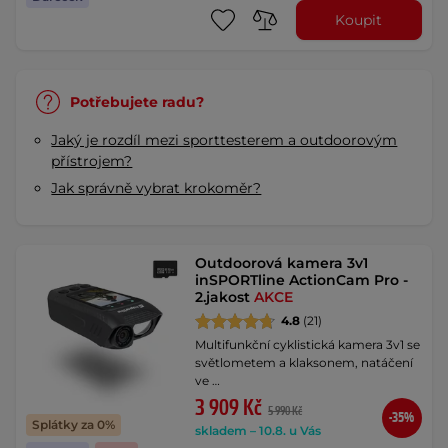
Koupit
Potřebujete radu?
Jaký je rozdíl mezi sporttesterem a outdoorovým
přístrojem?
Jak správně vybrat krokoměr?
Outdoorová kamera 3v1
inSPORTline ActionCam Pro -
2.jakost
AKCE
4.8
(21)
Multifunkční cyklistická kamera 3v1 se
světlometem a klaksonem, natáčení
ve …
3 909 Kč
5 990 Kč
-35%
Splátky za 0%
skladem – 10.8. u Vás