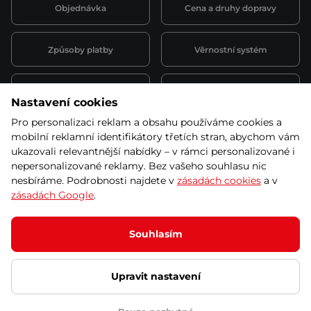
Objednávka
Cena a druhy dopravy
Způsoby platby
Věrnostní systém
Montáž a servis
Reklamace a záruka
Nastavení cookies
Pro personalizaci reklam a obsahu používáme cookies a
Půjčovna
Kariéra
mobilní reklamní identifikátory třetích stran, abychom vám
obchodní podmínky
ukazovali relevantnější nabídky – v rámci personalizované i
nepersonalizované reklamy. Bez vašeho souhlasu nic
nesbíráme. Podrobnosti najdete v
zásadách cookies
a v
zásadách Google
.
© 2026 SEVEN SPORT s.r.o Všechna práva vyhrazena
Podle zákona o evidenci tržeb je prodávající povinen vystavit
Souhlasím
kupujícímu účtenku.
Zároveň je povinen zaevidovat přijatou tržbu u správce daně online; v
případě technického výpadku pak nejpozději do 48 hodin.
Upravit nastavení
Ochrana osobních údajů
Nastavení cookies
Vnitřní oznamovací
systém
Prohlášení přístupnosti