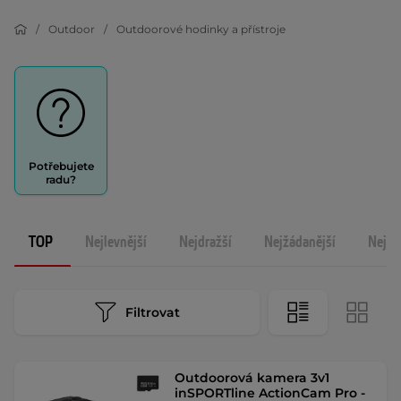
Outdoor
Outdoorové hodinky a přístroje
Potřebujete
radu?
TOP
Nejlevnější
Nejdražší
Nejžádanější
Nejno
Filtrovat
Outdoorová kamera 3v1
inSPORTline ActionCam Pro -