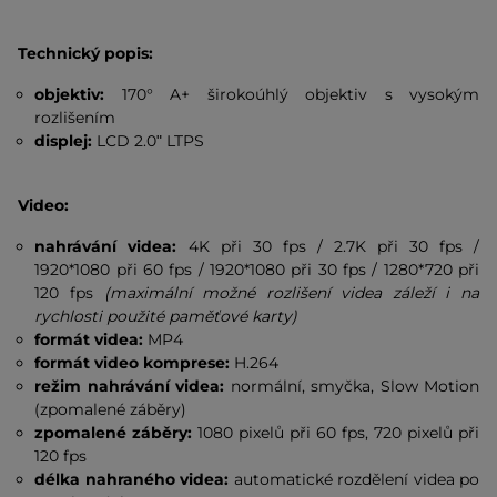
Technický popis:
objektiv:
170° A+ širokoúhlý objektiv s vysokým
rozlišením
displej:
LCD 2.0ʺ LTPS
Video:
nahrávání videa:
4K při 30 fps / 2.7K při 30 fps /
1920*1080 při 60 fps / 1920*1080 při 30 fps / 1280*720 při
120 fps
(maximální možné rozlišení videa záleží i na
rychlosti použité paměťové karty)
formát videa:
MP4
formát video komprese:
H.264
režim nahrávání videa:
normální, smyčka, Slow Motion
(zpomalené záběry)
zpomalené záběry:
1080 pixelů při 60 fps, 720 pixelů při
120 fps
délka nahraného videa:
automatické rozdělení videa po