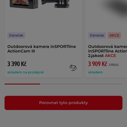
Dáreček
Dáreček
AKCE
Outdoorová kamera inSPORTline
Outdoorová kamer
ActionCam III
inSPORTline Actio
2.jakost
AKCE
3 390 Kč
3 909 Kč
5 990 Kč
skladem na prodejně
skladem
Porovnat tyto produkty