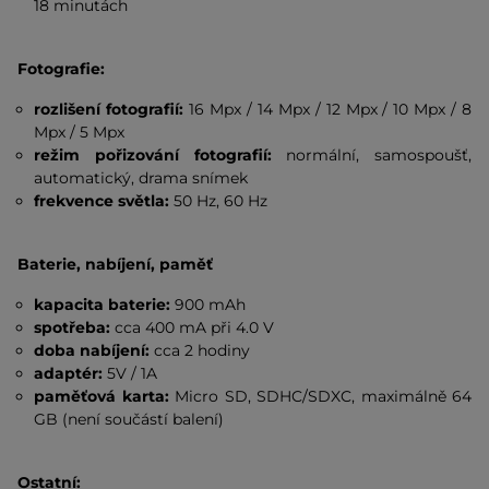
18 minutách
Fotografie:
rozlišení fotografií:
16 Mpx / 14 Mpx / 12 Mpx / 10 Mpx / 8
Mpx / 5 Mpx
režim pořizování fotografií:
normální, samospoušť,
automatický, drama snímek
frekvence světla:
50 Hz, 60 Hz
Baterie, nabíjení, paměť
kapacita baterie:
900 mAh
spotřeba:
cca 400 mA při 4.0 V
doba nabíjení:
cca 2 hodiny
adaptér:
5V / 1A
paměťová karta:
Micro SD, SDHC/SDXC, maximálně 64
GB (není součástí balení)
Ostatní: