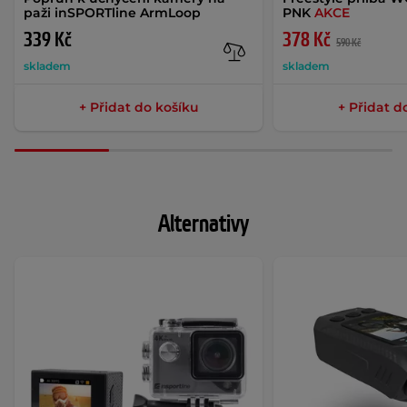
paži inSPORTline ArmLoop
PNK
AKCE
339 Kč
378 Kč
590 Kč
skladem
skladem
+ Přidat do košíku
+ Přidat d
Alternativy