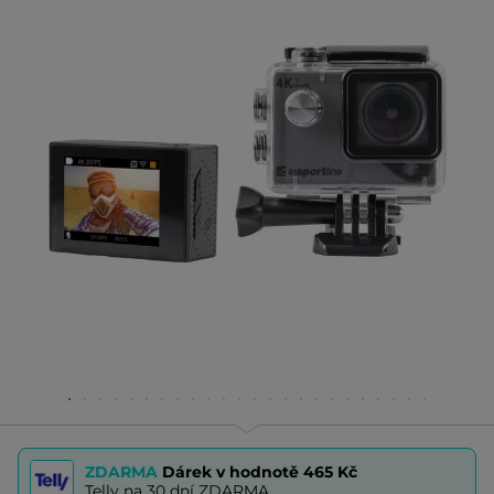
ZDARMA
Dárek v hodnotě
465 Kč
Telly na 30 dní ZDARMA