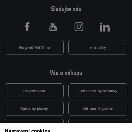
Sledujte nás
Facebook
Youtube
Instagram
LinkedIn
Blog inSPORTline
Aktuality
Vše o nákupu
Objednávka
Cena a druhy dopravy
Způsoby platby
Věrnostní systém
Montáž a servis
Reklamace a záruka
Nastavení cookies