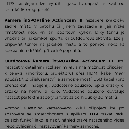
LTPS displejem lze využít i jako fotoaparát s kvalitou
snímků 16 megapixelů.
Kamera inSPORTline ActionCam III
nezabere prakticky
žádné místo v batohu či jiném zavazadle a její nízká
hmotnost neovlivní ani sportovní výkon. Díky tomu je
vhodná při jakémkoli sportu či outdoorové aktivitě. Lze jí
připevnit téměř na jakékoli místo a to pomocí několika
speciálních držáků, případně popruhů.
Outdoorová kamera inSPORTline ActionCam III
umí
natáčet v detailním rozlišením 4K a má možnost připojení
k televizi (monitoru, projektoru) přes HDMI kabel
(není
součástí)
. Z příslušenství je samozřejmostí USB kabel (pro
přenos dat i nabíjení), vodotěsné pouzdro, lepící držáky či
držáky na helmu a kolo. Vodotěsné pouzdro dovoluje
natáčet perfektní záběry či fotit až do hloubky 30 metrů.
Pomocí vlastního kamerového WiFi připojení lze po
spárování se smartphonem s aplikací
XDV
získat řadu
dalších funkcí, jako je např. náhled právě natáčeného videa
nebo ovládání či nastavování kamery samotné.