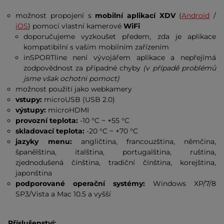
možnost propojení s
mobilní aplikací XDV
(
Android
/
iOS
) pomocí vlastní kamerové
WiFi
doporučujeme vyzkoušet předem, zda je aplikace
kompatibilní s vaším mobilním zařízením
inSPORTline není vývojářem aplikace a nepřejímá
zodpovědnost za případné chyby
(v případě problémů
jsme však ochotni pomoct)
možnost použití jako webkamery
vstupy:
microUSB (USB 2.0)
výstupy:
microHDMI
provozní teplota:
-10 °C ~ +55 °C
skladovací teplota:
-20 °C ~ +70 °C
jazyky menu:
angličtina, francouzština, němčina,
španělština, italština, portugalština, ruština,
zjednodušená čínština, tradiční čínština, korejština,
japonština
podporované operační systémy:
Windows XP/7/8
SP3/Vista a Mac 10.5 a vyšší
Příslušenství: