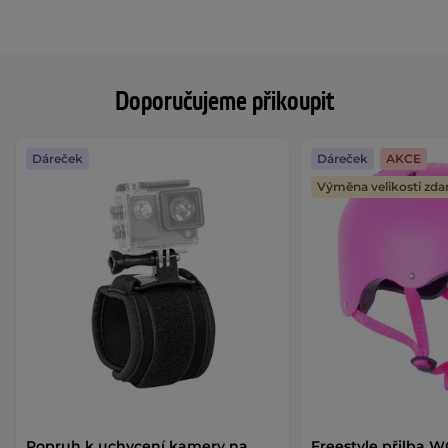
Doporučujeme přikoupit
Dáreček
Dáreček
AKCE
Výměna velikosti zd
Popruh k uchycení kamery na
Freestyle přilba 