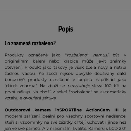
Popis
Co znamená rozbaleno?
Produkty označené jako "
rozbaleno
"
nemusí
být v
originálním balení nebo krabice může jevit známky
otevření. Produkt jako takový je však zcela nový a netrpí
žádnou vadou. Ke zboží
nejsou
obvykle dodávány další
bonusové produkty označené v popisu například jako
"dárek zdarma". Na zboží se
nevztahuje
sleva 100 Kč na
první nákup. Na zboží v sekci "rozbaleno" se automaticky
vztahuje
dvouletá záruka
.
Outdoorová kamera inSPORTline ActionCam III
je
moderní zařízení ideální pro všechny sportovní nadšence,
kteří si vzpomínky na své zážitky chtějí uchovat i jinde než
jen ve své paměti. A v maximální kvalitě. Kameru s LCD 2.0ʺ