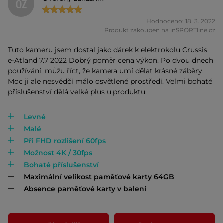
OZ
Hodnoceno: 18. 3. 2022
Produkt zakoupen na inSPORTline.cz
Tuto kameru jsem dostal jako dárek k elektrokolu Crussis
e-Atland 7.7 2022 Dobrý poměr cena výkon. Po dvou dnech
používání, můžu říct, že kamera umí dělat krásné záběry.
Moc ji ale nesvědčí málo osvětlené prostředí. Velmi bohaté
příslušenství dělá velké plus u produktu.
Levné
Malé
Při FHD rozlišení 60fps
Možnost 4K / 30fps
Bohaté příslušenství
Maximální velikost paměťové karty 64GB
Absence paměťové karty v balení