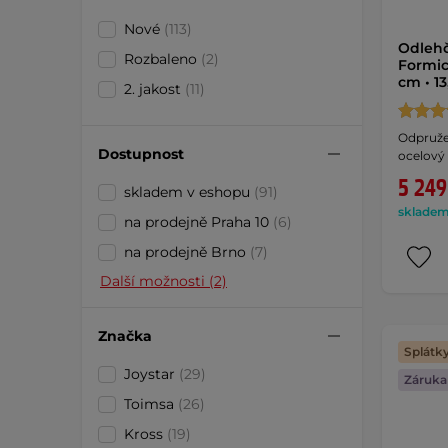
Nové
(113)
Odlehč
Rozbaleno
(2)
Formic
cm • 1
2. jakost
(11)
Odpružen
Dostupnost
ocelový
5 249
skladem v eshopu
(91)
skladem 
na prodejně Praha 10
(6)
na prodejně Brno
(7)
Další možnosti (2)
Značka
Splátk
Joystar
(29)
Záruka 
Toimsa
(26)
Kross
(19)