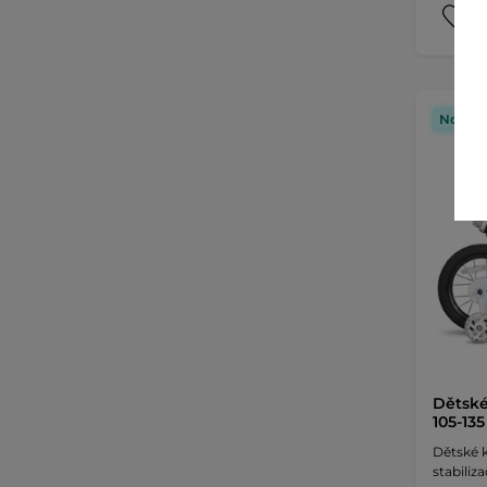
Novink
Dětské 
105-13
Dětské 
stabiliz