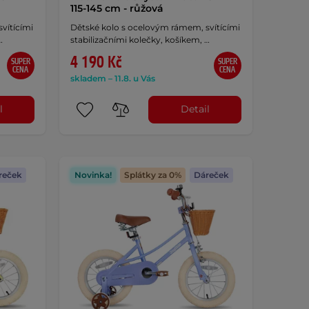
115-145 cm - růžová
vítícími
Dětské kolo s ocelovým rámem, svítícími
…
stabilizačními kolečky, košíkem, …
4 190 Kč
SUPER
SUPER
CENA
CENA
skladem – 11.8. u Vás
l
Detail
reček
Novinka!
Splátky za 0%
Dáreček