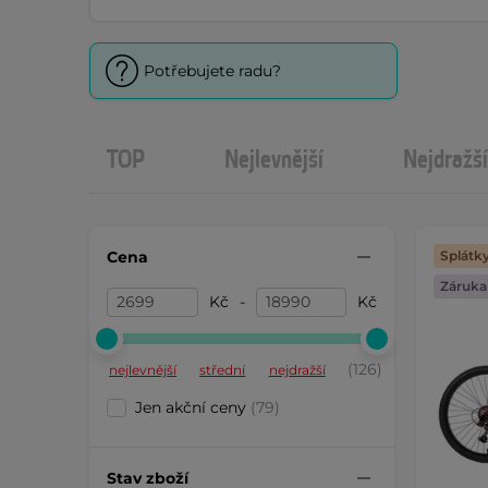
Potřebujete radu?
TOP
Nejlevnější
Nejdražší
Cena
Splátk
Záruka 
Kč
-
Kč
(126)
nejlevnější
střední
nejdražší
Jen akční ceny
(79)
Stav zboží