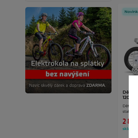
Novink
Dětské 
120 cm 
Dětské 
stabiliz
2 890
skladem 