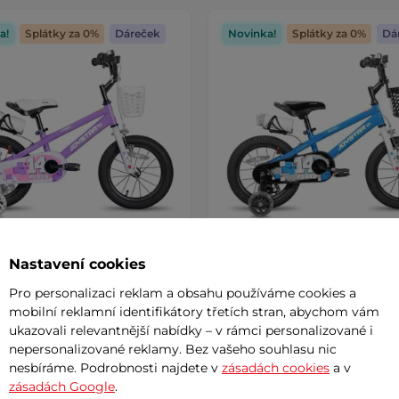
a!
Splátky za 0%
Dáreček
Novinka!
Splátky za 0%
Dá
Nastavení cookies
kolo Joystar Pluto 14" • 92-
Dětské kolo Joystar Pluto 16
- fialová
AKCE
105-135 cm - modrá
Pro personalizaci reklam a obsahu používáme cookies a
kolo s ocelovým rámem, svítícími
Dětské kolo s ocelovým rámem, s
mobilní reklamní identifikátory třetích stran, abychom vám
ačními kolečky, košíkem, …
stabilizačními kolečky, košíkem, 
ukazovali relevantnější nabídky – v rámci personalizované i
 Kč
3 290 Kč
nepersonalizované reklamy. Bez vašeho souhlasu nic
3 790 Kč
-24%
nesbíráme. Podrobnosti najdete v
zásadách cookies
a v
– 11.8. u Vás
skladem – 11.8. u Vás
zásadách Google
.