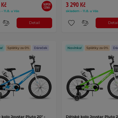
 Kč
3 290 Kč
SUPER
CENA
– 11.8. u Vás
skladem – 11.8. u Vás
Detail
Detai
a!
Splátky za 0%
Dáreček
Novinka!
Splátky za 0%
Dá
 kolo Joystar Pluto 20" •
Dětské kolo Joystar Pluto 2