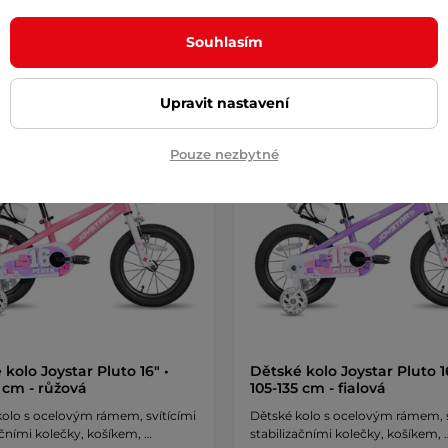
Detail
Detai
Souhlasím
Upravit nastavení
a!
Splátky za 0%
Dáreček
Novinka!
Splátky za 0%
Dá
Pouze nezbytné
kolo Joystar Pluto 16" •
Dětské kolo Joystar Pluto 16
5 cm - růžová
105-135 cm - fialová
kolo s ocelovým rámem, svítícími
Dětské kolo s ocelovým rámem, s
ačními kolečky, košíkem, …
stabilizačními kolečky, košíkem, 