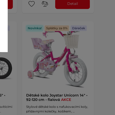
l
Detail
reček
Novinka!
Splátky za 0%
Dáreček
" •
Dětské kolo Joystar Unicorn 14" •
92-120 cm - fialová
AKCE
vítícími
Stylové dětské kolo s nafukovacími koly,
…
přídavnými kolečky, košíkem, …