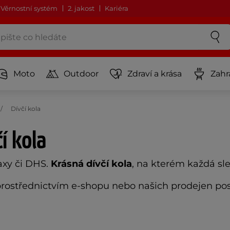
Věrnostní systém
2. jakost
Kariéra
Moto
Outdoor
Zdraví a krása
Zahr
Dívčí kola
í kola
laxy či DHS.
Krásná dívčí kola
, na kterém každá sle
ostřednictvím e-shopu nebo našich prodejen pos