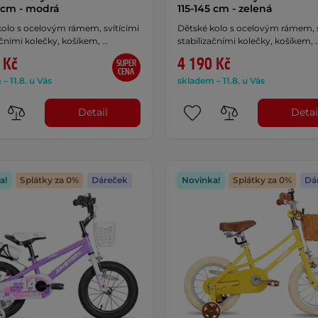
5 cm - modrá
115-145 cm - zelená
kolo s ocelovým rámem, svítícími
Dětské kolo s ocelovým rámem, s
ačními kolečky, košíkem, …
stabilizačními kolečky, košíkem, 
 Kč
4 190 Kč
SUPER
CENA
– 11.8. u Vás
skladem – 11.8. u Vás
Detail
Detai
a!
Splátky za 0%
Dáreček
Novinka!
Splátky za 0%
Dá