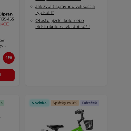
Jak zvolit správnou velikost a
typ kola?
Olpran
135-155
Otestuj jízdní kolo nebo
AKCE
elektrokolo na vlastní kůži!
ten
y, …
-18%
l
ma
Novinka!
Splátky za 0%
Dáreček