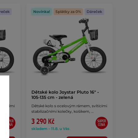
reček
Novinka!
Splátky za 0%
Dáreček
" •
Dětské kolo Joystar Pluto 16" •
105-135 cm - zelená
vítícími
Dětské kolo s ocelovým rámem, svítícími
…
stabilizačními kolečky, košíkem, …
3 290 Kč
SUPER
SUPER
CENA
CENA
skladem – 11.8. u Vás