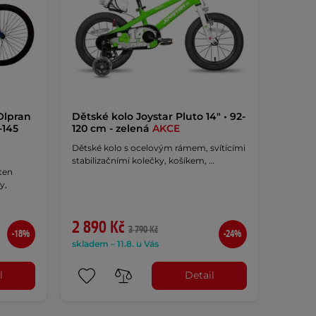
Olpran
Dětské kolo Joystar Pluto 14" • 92-
-145
120 cm - zelená
AKCE
Dětské kolo s ocelovým rámem, svítícími
stabilizačními kolečky, košíkem, …
ten
y,
2 890 Kč
3 790 Kč
-18%
-24%
skladem – 11.8. u Vás
l
Detail