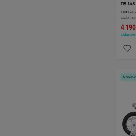
115-14
Dětské 
stabiliz
4 190
skladem 
Novink