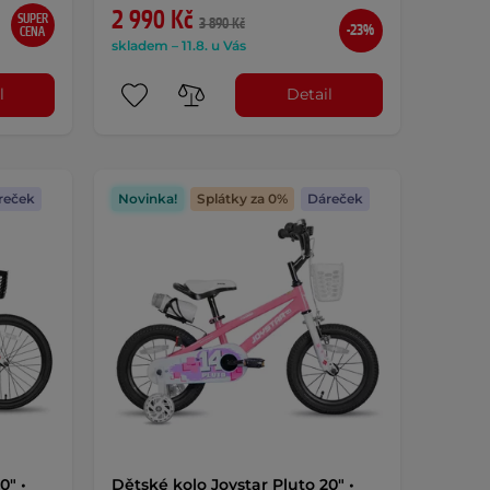
2 990 Kč
SUPER
3 890 Kč
-23%
CENA
skladem – 11.8. u Vás
l
Detail
reček
Novinka!
Splátky za 0%
Dáreček
0" •
Dětské kolo Joystar Pluto 20" •