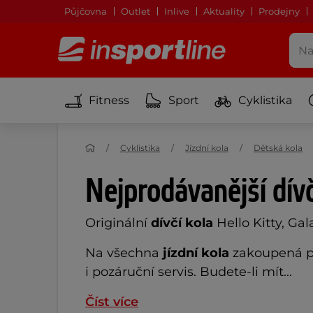
Půjčovna
Outlet
Inlive
Aktuality
Prodejny
Fitness
Sport
Cyklistika
Cyklistika
Jízdní kola
Dětská kola
Nejprodávanější dívč
Originální
dívčí kola
Hello Kitty, Ga
Na všechna
jízdní kola
zakoupená pr
i pozáruční servis. Budete-li mít...
Číst více