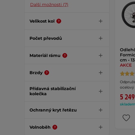
Další možnosti (7)
Velikost kol
Počet převodů
Odlehč
Formic
Materiál rámu
cm • 1
AKCE
Brzdy
Odpružen
ocelový
Přídavná stabilizační
kolečka
5 249
skladem 
Ochranný kryt řetězu
Volnoběh