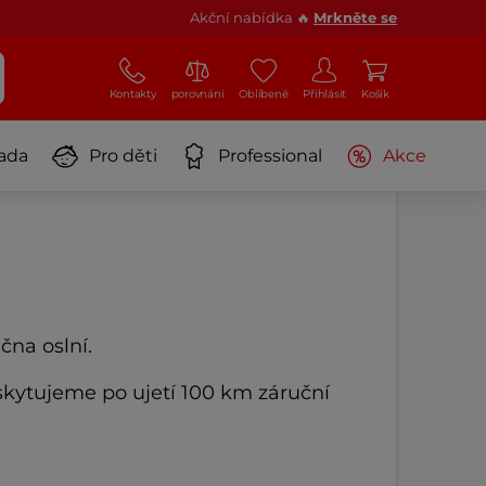
Akční nabídka 🔥
Mrkněte se
Kontakty
porovnání
Oblíbené
Přihlásit
Košík
ada
Pro děti
Professional
Akce
čna oslní.
kytujeme po ujetí 100 km záruční