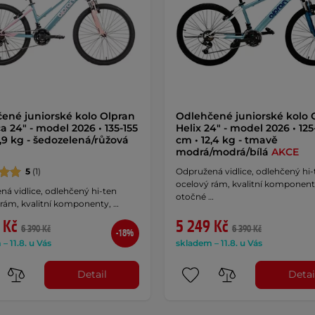
ené juniorské kolo Olpran
Odlehčené juniorské kolo 
a 24" - model 2026 • 135-155
Helix 24" - model 2026 • 125
3,9 kg - šedozelená/růžová
cm • 12,4 kg - tmavě
modrá/modrá/bílá
AKCE
5
(1)
Odpružená vidlice, odlehčený hi-
ocelový rám, kvalitní komponent
á vidlice, odlehčený hi-ten
otočné …
 rám, kvalitní komponenty, …
 Kč
5 249 Kč
6 390 Kč
6 390 Kč
-18%
– 11.8. u Vás
skladem – 11.8. u Vás
Detail
Detai