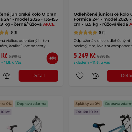
ené juniorské kolo Olpran
Odlehčené juniorské kolo 
a 24" - model 2026 • 135-155
Formica 24" - model 2026 • 
3,9 kg - černá/růžová
AKCE
cm • 13,9 kg - růžová/šedá
5
(1)
5
(1)
á vidlice, odlehčený hi-ten
Odpružená vidlice, odlehčený hi-
 rám, kvalitní komponenty, …
ocelový rám, kvalitní komponent
 Kč
5 249 Kč
6 390 Kč
6 390 Kč
-18%
– 11.8. u Vás
skladem – 11.8. u Vás
Detail
Detai
y za 0%
Doprava zdarma
Splátky za 0%
Doprava zdar
10 let
Záruka 10 let