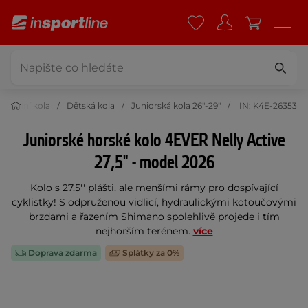
Jízdní kola
Dětská kola
Juniorská kola 26"-29"
IN: K4E-26353
Juniorské horské kolo 4EVER Nelly Active
27,5" - model 2026
Kolo s 27,5'' plášti, ale menšími rámy pro dospívající
cyklistky! S odpruženou vidlicí, hydraulickými kotoučovými
brzdami a řazením Shimano spolehlivě projede i tím
nejhorším terénem.
více
Doprava zdarma
Splátky za 0%