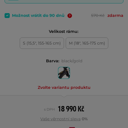
Možnost vrátit do 90 dnů
570 Kč
zdarma
Velikost rámu:
S (15,5", 155-165 cm)
M (18", 165-175 cm)
Barva:
black/gold
Zvolte variantu produktu
18 990 Kč
s DPH
Vaše věrnostní sleva
0%