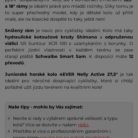
a 18" rámy
je ideální právě pro mladší ročníky. Díky tomu je
to super přechodný model, kdy je dětské kolo už příliš
malé, ale na klasické dospělé to taky ještě není.
Snížený rám
je navíc pro cyklistky ideální. Kolo
má taky
hydraulické
kotoučové brzdy Shimano
a
odpruženou
vidlici
SR Suntour XCR 100 s uzamykáním z korunky. O
perfektní jízdní vlastnosti v každém terénu se zase
starají pláště
Schwalbe Smart Sam
. K dispozici máte
12
převodů
.
Juniorské horské kolo 4EVER Nelly Active 27,5"
je tak
ideální pro náročné dospívající cyklistky, které si chtějí
pořádně užít jízdu terénem na kvalitním kole!
Naše tipy - mohlo by Vás zajímat:
Nevíte si rady s výběrem správné velikosti a typu
kola? Více se dozvíte v našem
rádci
.
Přečtěte si více o profesionálním garančním i
pozáručním
servise kol na našich prodejnách
.