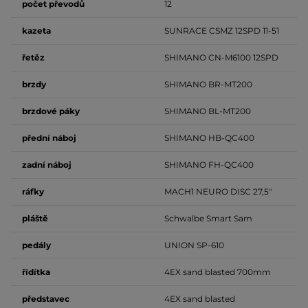
počet převodů
12
kazeta
SUNRACE CSMZ 12SPD 11-51
řetěz
SHIMANO CN-M6100 12SPD
brzdy
SHIMANO BR-MT200
brzdové
páky
SHIMANO BL-MT200
přední
náboj
SHIMANO HB-QC400
zadní
náboj
SHIMANO FH-QC400
ráfky
MACH1 NEURO DISC 27,5"
pláště
Schwalbe Smart Sam
pedály
UNION SP-610
řídítka
4EX sand blasted 700mm
představec
4EX sand blasted