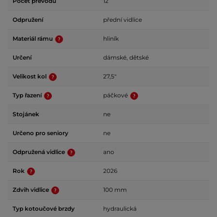
Počet převodů
12
Odpružení
přední vidlice
Materiál rámu
hliník
Určení
dámské, dětské
Velikost kol
27,5"
Typ řazení
páčkové
Stojánek
ne
Určeno pro seniory
ne
Odpružená vidlice
ano
Rok
2026
Zdvih vidlice
100 mm
Typ kotoučové brzdy
hydraulická