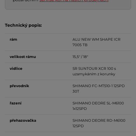
Technický popis:
rám
ALU NEW WM SHAPE ICR
7005 TB
velikost rámu
15,5" / 18"
vidlice
SR SUNTOUR XCR 100 s
uzamykáním z korunky
převodník
SHIMANO FC-MT510-1 12SPD
30T
řazení
SHIMANO DEORE SL-M6100
1x12SPD
přehazovačka
SHIMANO DEORE RD-M6100
12SPD