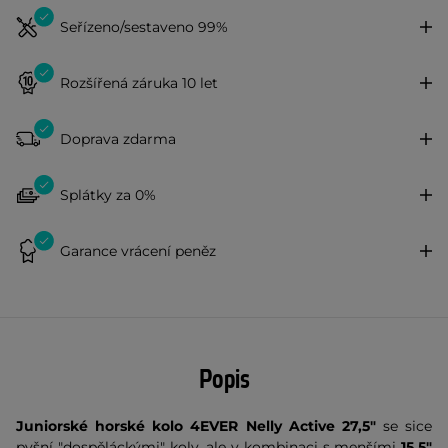
Seřízeno/sestaveno 99%
Rozšířená záruka 10 let
Doprava zdarma
Splátky za 0%
Garance vrácení peněz
Popis
Juniorské horské kolo 4EVER Nelly Active 27,5"
se sice
pyšní "dospěláckými" koly, ale v kombinaci s menšími
15,5"