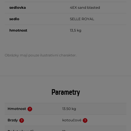
sedlovka
4EX sand blasted
sedlo
SELLE ROYAL
hmotnost
13,5 kg
Obrázky mají pouze ilustrativní charakter.
Parametry
Hmotnost
13.50 kg
Brzdy
kotoučové