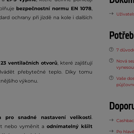
splňuje
bezpečnostní normu EN 1078
,
Uživatel
rd ochrany při jízdě na kole i dalších
Potřeb
7 důvodů
Nová sez
e
23 ventilačních otvorů
, které zajišťují
vynesou 
dvádět přebytečné teplo. Díky tomu
Vaše do
čnějšího výkonu.
půjčovn
Dopor
 pro snadné nastavení velikosti
.
Cashback
tit nebo vyměnit a
odnímatelný kšilt
Po hlavě