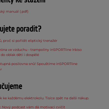
ský manuál (.pdf)
ujete poradit?
, proč si pořídit eliptický trenažér
óna ve vzduchu - trampolíny inSPORTline Irbiso
do oblak děti i dospělé
stupná posilovna snů! Spouštíme inSPORTline
u
učujeme
 ke každému elektrokolu. Tisíce zpět na další nákup.
: Nový podcast vám dá motivaci cvičit