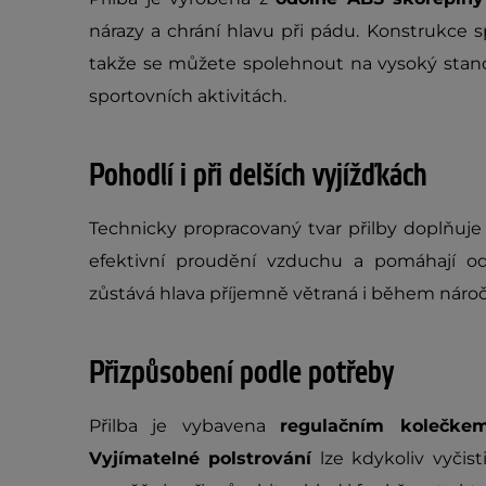
nárazy a chrání hlavu při pádu. Konstrukce 
takže se můžete spolehnout na vysoký standa
sportovních aktivitách.
Pohodlí i při delších vyjížďkách
Technicky propracovaný tvar přilby doplňuj
efektivní proudění vzduchu a pomáhají o
zůstává hlava příjemně větraná i během náro
Přizpůsobení podle potřeby
Přilba je vybavena
regulačním kolečkem
Vyjímatelné polstrování
lze kdykoliv vyčis