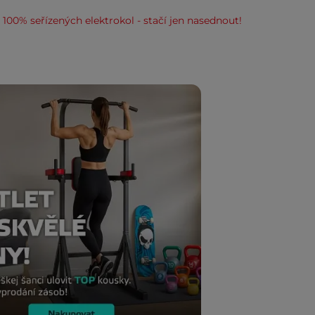
100% seřízených elektrokol - stačí jen nasednout!