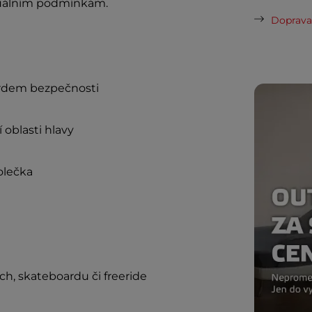
tuálním podmínkám.
Doprava 
ardem bezpečnosti
 oblasti hlavy
olečka
ch, skateboardu či freeride