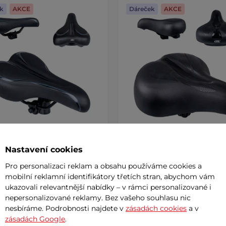
k
AKCE
Dáreček
AKCE
Nastavení cookies
 sedlo inSPORTline ISL
Gelové sedlo inSPORTline I
a 16 cm
AKCE
Frooma 22 cm
AKCE
Pro personalizaci reklam a obsahu používáme cookies a
č
289 Kč
mobilní reklamní identifikátory třetích stran, abychom vám
389 Kč
489 Kč
ukazovali relevantnější nabídky – v rámci personalizované i
m
skladem
nepersonalizované reklamy. Bez vašeho souhlasu nic
nesbíráme. Podrobnosti najdete v
zásadách cookies
a v
+ Přidat do košíku
+ Přidat do košíku
zásadách Google
.