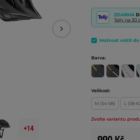
ZDARMA
D
Telly na 3
Následující
Možnost vrátit d
Barva:
Velikost:
M (54-58)
L (58-6
Zvolte variantu prod
+14