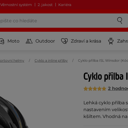
Věrnostní systém
2. jakost
Kariéra
Moto
Outdoor
Zdraví a krása
Zahr
ortovní helmy
Cyklo a inline přilby
Cyklo přilba ISL Winsdor (Kó
Cyklo přilba
2 hodno
Lehká cyklo přilba s
nastavením velikos
kšiltem. Vhodná na k