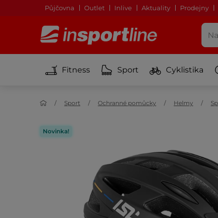
Půjčovna
Outlet
Inlive
Aktuality
Prodejny
Fitness
Sport
Cyklistika
Sport
Ochranné pomůcky
Helmy
Sp
Novinka!