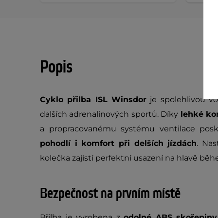
Popis
Cyklo přilba ISL Winsdor
je spolehlivou vo
dalších adrenalinových sportů. Díky
lehké ko
a propracovanému systému ventilace pos
pohodlí i komfort při delších jízdách
. Nas
kolečka zajistí perfektní usazení na hlavě b
Bezpečnost na prvním místě
Přilba je vyrobena z
odolné ABS skořepiny