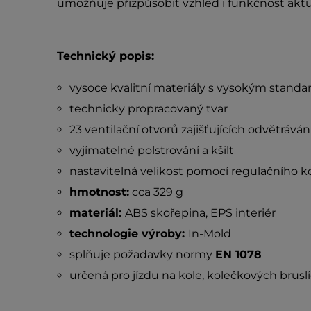
umožňuje přizpůsobit vzhled i funkčnost ak
Technický popis:
vysoce kvalitní materiály s vysokým stand
technicky propracovaný tvar
23 ventilační otvorů zajišťujících odvětrávání
vyjímatelné polstrování a kšilt
nastavitelná velikost pomocí regulačního k
hmotnost:
cca 329 g
materiál:
ABS skořepina, EPS interiér
technologie výroby:
In-Mold
splňuje požadavky normy
EN 1078
určená pro jízdu na kole, kolečkových bruslí