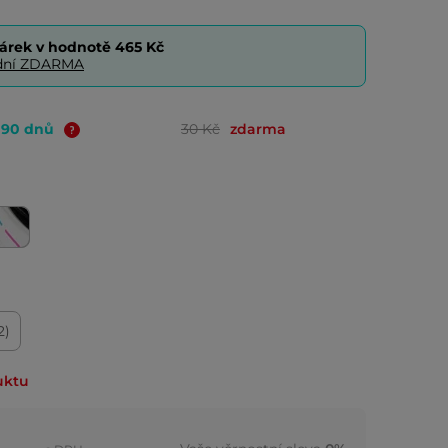
árek v hodnotě
465 Kč
0 dní ZDARMA
o 90 dnů
30 Kč
zdarma
2)
uktu