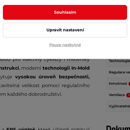
Souhlasím
Upravit nastavení
Param
Pouze nezbytné
lbou pro všechny cyklisty i milovníky
Technologie
nstrukci
, moderní
technologii In-Mold
Regulace vel
kytuje
vysokou úroveň bezpečnosti,
Hmotnost
tavitelná velikost pomocí regulačního
ěhem každého dobrodružství.
Ventilace
Vyjímatelné
Dokume
a
EPS výplně
, které účinně pohlcují