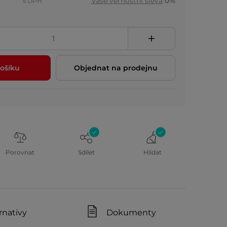
Vaše věrnostní sleva
0%
s DPH
ošíku
Objednat na prodejnu
Porovnat
Sdílet
Hlídat
rnativy
Dokumenty