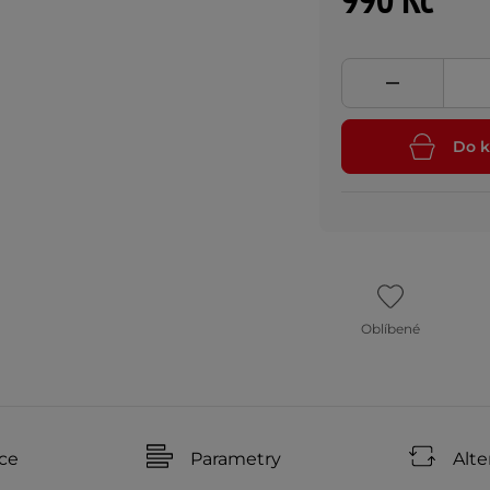
990 Kč
Do k
Oblíbené
ce
Parametry
Alte