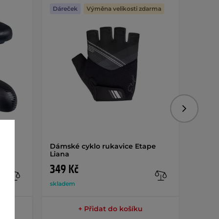
Dáreček
Výměna velikosti zdarma
Dáreč
Následujíc
SL
Dámské cyklo rukavice Etape
Dámský
Liana
krátk
349 Kč
999 
skladem
sklade
+ Přidat do košíku