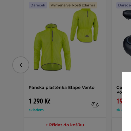
Dáreček
Výměna velikosti zdarma
Dáreče
Předchozí
Pánská pláštěnka Etape Vento
Gelové
Pogat
1 290 Kč
199 K
skladem
sklade
+ Přidat do košíku