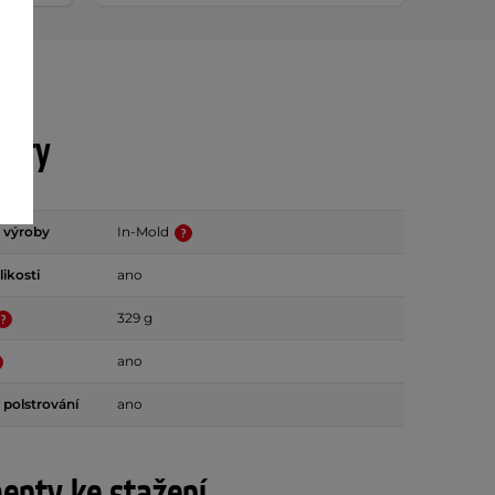
etry
 výroby
In-Mold
ikosti
ano
329 g
ano
 polstrování
ano
nty ke stažení