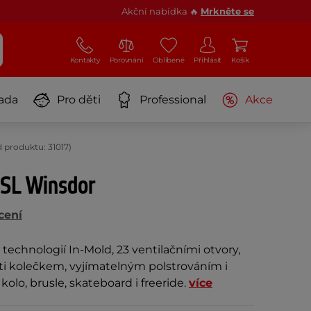
Akční nabídka 🔥
Mrkněte se
Kontakty
Porovnání
Oblíbené
Přihlásit
Košík
ada
Pro děti
Professional
Akce
d produktu: 31017)
 ISL Winsdor
cení
 technologií In-Mold, 23 ventilačními otvory,
ti kolečkem, vyjímatelným polstrováním i
olo, brusle, skateboard i freeride.
více