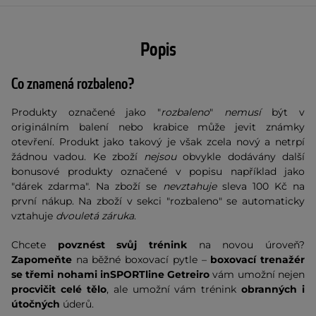
Popis
Co znamená rozbaleno?
Produkty označené jako "
rozbaleno
"
nemusí
být v
originálním balení nebo krabice může jevit známky
otevření. Produkt jako takový je však zcela nový a netrpí
žádnou vadou. Ke zboží
nejsou
obvykle dodávány další
bonusové produkty označené v popisu například jako
"dárek zdarma". Na zboží se
nevztahuje
sleva 100 Kč na
první nákup. Na zboží v sekci "rozbaleno" se automaticky
vztahuje
dvouletá záruka
.
Chcete
povznést svůj trénink
na novou úroveň?
Zapomeňte
na běžné boxovací pytle –
boxovací trenažér
se třemi nohami inSPORTline Getreiro
vám umožní nejen
procvičit celé tělo
, ale umožní vám trénink
obranných i
útočných
úderů.