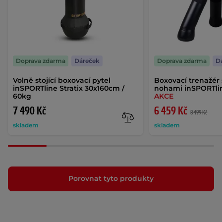
Doprava zdarma
Dáreček
Doprava zdarma
D
Volně stojící boxovací pytel
Boxovací trenažér 
inSPORTline Stratix 30x160cm /
nohami inSPORTlin
60kg
AKCE
7 490 Kč
6 459 Kč
8 499 Kč
skladem
skladem
Porovnat tyto produkty