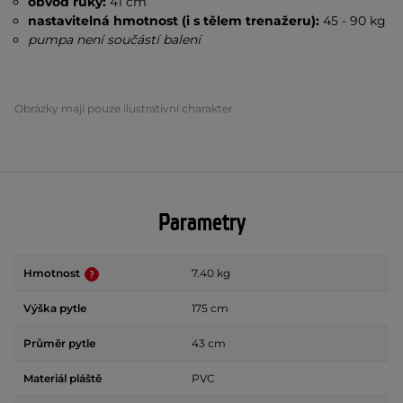
obvod ruky:
41 cm
nastavitelná hmotnost (i s tělem trenažeru):
45 - 90 kg
pumpa není součástí balení
Obrázky mají pouze ilustrativní charakter.
Parametry
Hmotnost
7.40 kg
Výška pytle
175 cm
Průměr pytle
43 cm
Materiál pláště
PVC