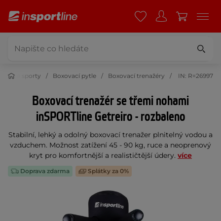
Bojové sporty
Boxovací pytle
Boxovací trenažéry
IN: R=26997
Boxovací trenažér se třemi nohami
inSPORTline Getreiro - rozbaleno
Stabilní, lehký a odolný boxovací trenažer plnitelný vodou a
vzduchem. Možnost zatížení 45 - 90 kg, ruce a neoprenový
kryt pro komfortnější a realističtější údery.
více
Doprava zdarma
Splátky za 0%