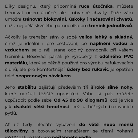
Díky designu, který připomíná
ruce útočníka
, můžete
trénovat nejen útočné, ale i obranné chvaty. Paže vám
umožní
trénovat blokování, úskoky i načasování chvatů
,
což z něj dělá skvělého pomocníka pro
trénink jednotlivců
.
Ačkoliv je trenažer sám o sobě
velice lehký a skladný
,
čímž je ideální i pro cestování, po
naplnění vodou a
vzduchem
se z něj stane odolný pomocník při vašem
tréninku. Boxovací panák je vyrobený z
odolného PVC
materiálu
, který se běžně používá pro výrobu nafukovacích
člunů, ale pro komfortnější
údery bez rukavic
je opatřen
také
neoprenovým návlekem
.
Jeho
stabilitu
zajišťují především
tři široké silné nohy
,
které udržují těžiště uprostřed. Váhu si pak můžete
uzpůsobit podle sebe.
Od 45 do 90 kilogramů
, což je více
jak
dvakrát větší hmotnost
než u běžných boxovacích
pytlů.
Ať už tedy hledáte vybavení
do větší nebo menší
tělocvičny
, s boxovacím trenažérem se třemi nohami
inSPORTline Getreiro
nešlápnete vedle
.