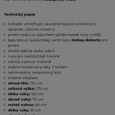
Technický popis:
trenažer umožňující skutečné bojové scénáře pro
obranné i útočné manévry
plnění vodou a vzduchem (plnění každé nohy zvlášť)
bajonetový vysokotlaký ventil typu
Halkey-Roberts
pro
plnění
skvělá zpětná vazba úderů
ruce pro realističtější trénink
odolný a pevný materiál
stabilní konstrukce díky 3 nohám
odnímatelný neoprenový kryt
snadná instalace
obvod těla:
134 cm
celková výška:
175 cm
délka nohy:
100 cm
obvod nohy:
70 cm
rozteč nohou:
66 cm
délka ruky:
55 cm