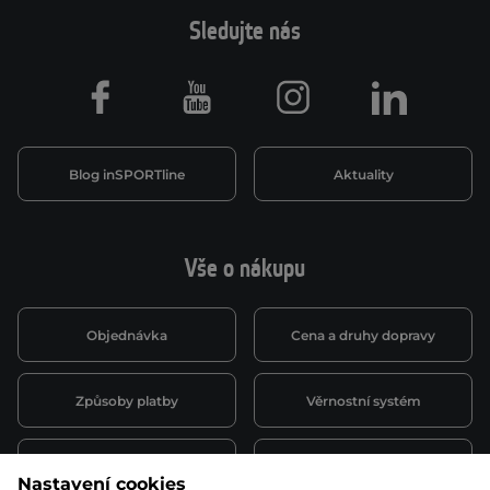
Sledujte nás
Facebook
Youtube
Instagram
LinkedIn
Blog inSPORTline
Aktuality
Vše o nákupu
Objednávka
Cena a druhy dopravy
Způsoby platby
Věrnostní systém
Montáž a servis
Reklamace a záruka
Nastavení cookies