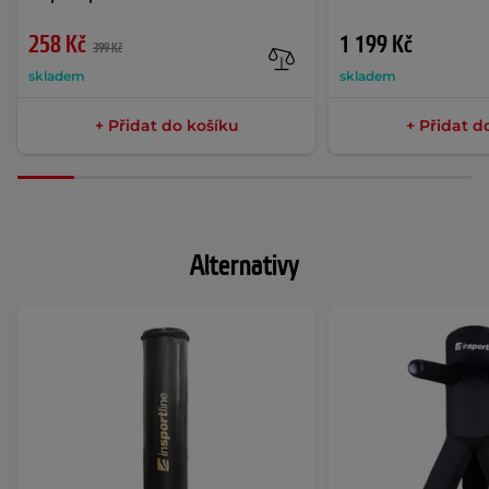
258 Kč
1 199 Kč
399 Kč
skladem
skladem
+ Přidat do košíku
+ Přidat d
Alternativy