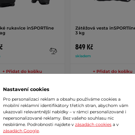
ké rukavice inSPORTline
Zátěžová vesta inSPORTlin
ag
3 kg
č
849 Kč
m
skladem
+ Přidat do košíku
+ Přidat do košíku
Nastavení cookies
Pro personalizaci reklam a obsahu používáme cookies a
mobilní reklamní identifikátory třetích stran, abychom vám
ukazovali relevantnější nabídky – v rámci personalizované i
Param
nepersonalizované reklamy. Bez vašeho souhlasu nic
nesbíráme. Podrobnosti najdete v
zásadách cookies
a v
zásadách Google
.