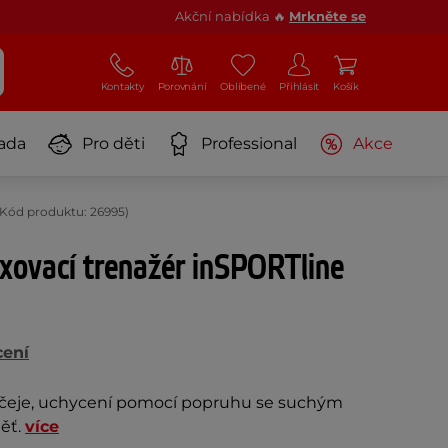
Akční nabídka 🔥
Mrkněte se
Kontakty
Porovnání
Oblíbené
Přihlásit
Košík
ada
Pro děti
Professional
Akce
(Kód produktu: 26995)
xovací trenažér inSPORTline
cení
bličeje, uchycení pomocí popruhu se suchým
ěť.
více