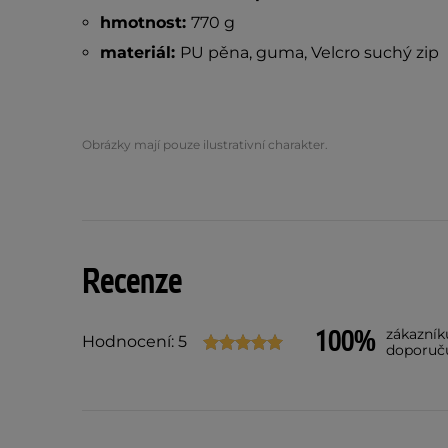
hmotnost:
770 g
materiál:
PU pěna, guma, Velcro suchý zip
Obrázky mají pouze ilustrativní charakter.
Recenze
100%
zákazník
Hodnocení: 5
doporuč