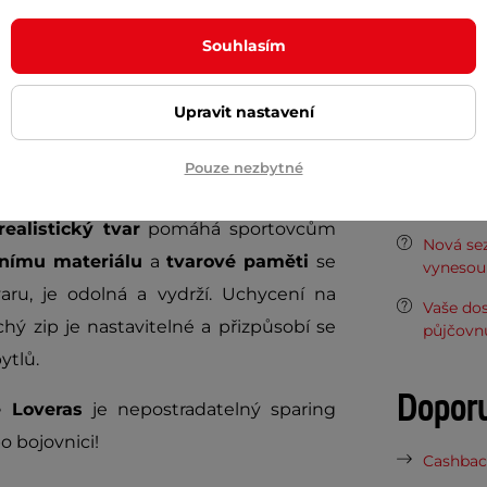
 trenažér inSPORTline Loveras
. Tato
Hmotnost
Souhlasím
ak, aby poskytovala co nejautentičtější
Materiál
dní strana je vyrobena z
vysoce odolné
Upravit nastavení
kou hustotou, jejíž tvrdost simuluje
Potřeb
Pouze nezbytné
Loveras
je ideální pro intenzivní trénink
7 důvodů
realistický tvar
pomáhá sportovcům
Nová sez
tnímu materiálu
a
tvarové paměti
se
vynesou 
ru, je odolná a vydrží. Uchycení na
Vaše do
ý zip je nastavitelné a přizpůsobí se
půjčovn
ytlů.
Dopor
 Loveras
je nepostradatelný sparing
 bojovnici!
Cashback