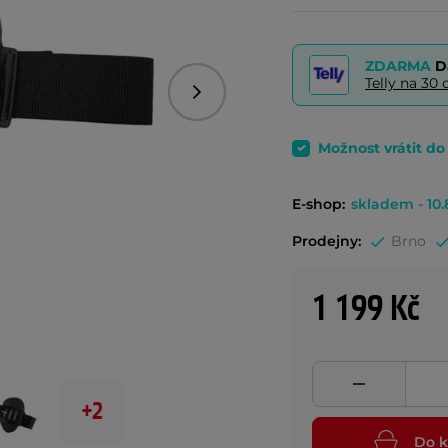
ZDARMA
D
Telly na 3
Následující
Možnost vrátit d
E-shop:
skladem - 10.
Prodejny:
Brno
1 199 Kč
+2
Do k