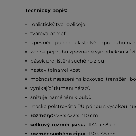
Technický popis:
realistický tvar obličeje
tvarová paměť
upevnění pomocí elastického popruhu na s
konce popruhu zpevněné syntetickou kůží
pásek pro jištění suchého zipu
nastavitelná velikost
možnost nasazení na boxovací trenažér i bo
vynikající tlumení nárazů
snižuje namáhání kloubů
maska polstrována PU pěnou s vysokou hu
rozměry:
v25 x š22 x h10 cm
celkový rozměr pásu:
d142 x š8 cm
rozměr suchého zipu:
d30 x š8 cm