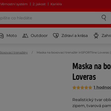
Věrnostní systém
2. jakost
Kariéra
Moto
Outdoor
Zdraví a krása
Zahr
Boxovací trenažéry
Maska na boxovací trenažér inSPORTline Loveras 
Maska na bo
Loveras
1 hodno
Realistický tvar o
zipem, tvarová pam