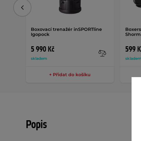
Předchozí
Boxovací trenažér inSPORTline
Boxers
Igopock
Shorm
5 990 Kč
599 K
skladem
sklade
+ Přidat do košíku
Popis