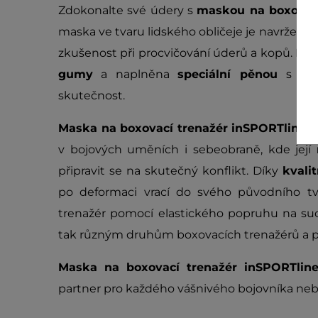
Zdokonalte své údery s
maskou na boxovací
maska ve tvaru lidského obličeje je navržena t
zkušenost při procvičování úderů a kopů. Pře
gumy
a naplněna
speciální pěnou
s vel
skutečnost.
Maska na boxovací trenažér inSPORTline 
v bojových uměních i sebeobraně, kde její
připravit se na skutečný konflikt. Díky
kvali
po deformaci vrací do svého původního tva
trenažér pomocí elastického popruhu na such
tak různým druhům boxovacích trenažérů a p
Maska na boxovací trenažér inSPORTline
partner pro každého vášnivého bojovníka nebo