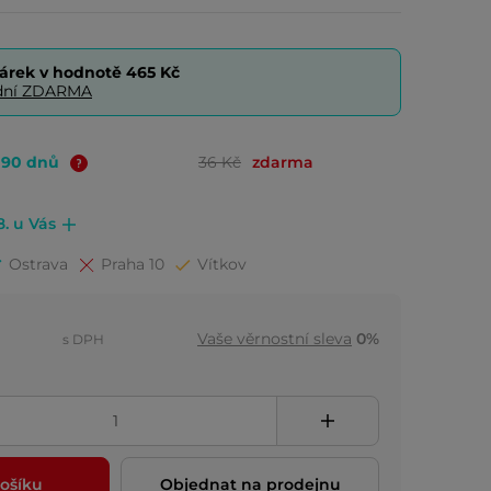
árek v hodnotě
465 Kč
0 dní ZDARMA
o 90 dnů
36 Kč
zdarma
8. u Vás
Ostrava
Praha 10
Vítkov
Vaše věrnostní sleva
0%
s DPH
ošíku
Objednat na prodejnu