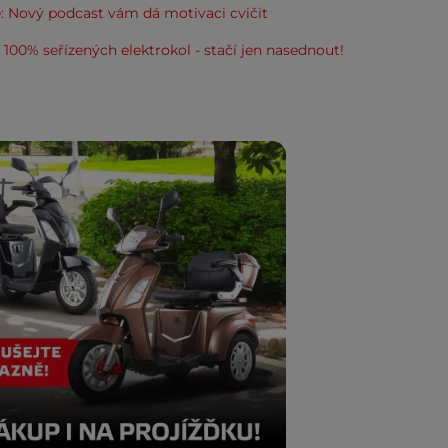
: Nový podcast vám dá motivaci cvičit
100% seřízených elektrokol - stačí jen nasednout!