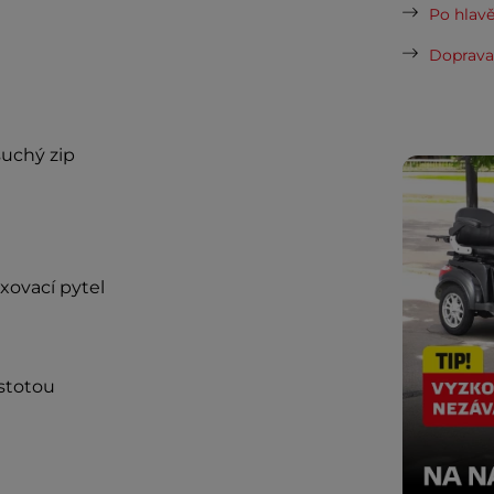
Po hlavě
Doprava 
uchý zip
xovací pytel
stotou