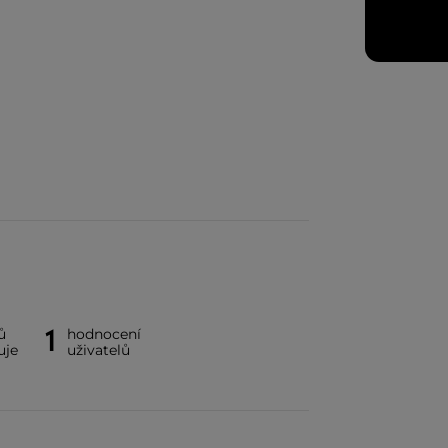
1
ů
hodnocení
uje
uživatelů