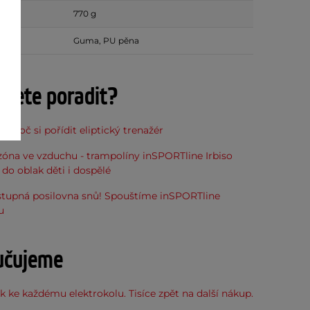
770 g
Guma, PU pěna
ujete poradit?
, proč si pořídit eliptický trenažér
óna ve vzduchu - trampolíny inSPORTline Irbiso
do oblak děti i dospělé
stupná posilovna snů! Spouštíme inSPORTline
u
učujeme
 ke každému elektrokolu. Tisíce zpět na další nákup.