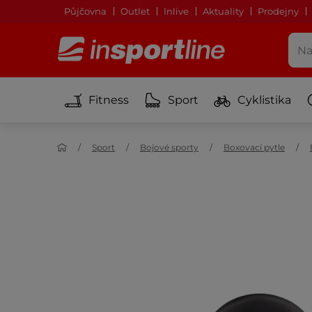
Půjčovna
Outlet
Inlive
Aktuality
Prodejny
Fitness
Sport
Cyklistika
Sport
Bojové sporty
Boxovací pytle