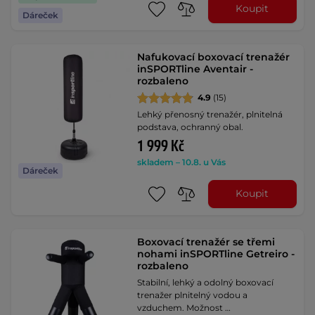
Koupit
Dáreček
Nafukovací boxovací trenažér
inSPORTline Aventair -
rozbaleno
4.9
(15)
Lehký přenosný trenažér, plnitelná
podstava, ochranný obal.
1 999 Kč
skladem – 10.8. u Vás
Dáreček
Koupit
Boxovací trenažér se třemi
nohami inSPORTline Getreiro -
rozbaleno
Stabilní, lehký a odolný boxovací
trenažer plnitelný vodou a
vzduchem. Možnost …