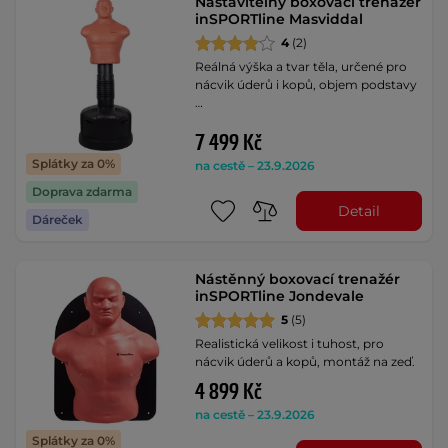
Nastavitelný boxovací trenažér
inSPORTline Masviddal
4
(2)
Reálná výška a tvar těla, určené pro
nácvik úderů i kopů, objem podstavy
…
7 499 Kč
Splátky za 0%
na cestě – 23.9.2026
Doprava zdarma
Detail
Dáreček
Nástěnný boxovací trenažér
inSPORTline Jondevale
5
(5)
Realistická velikost i tuhost, pro
nácvik úderů a kopů, montáž na zeď.
4 899 Kč
na cestě – 23.9.2026
Splátky za 0%