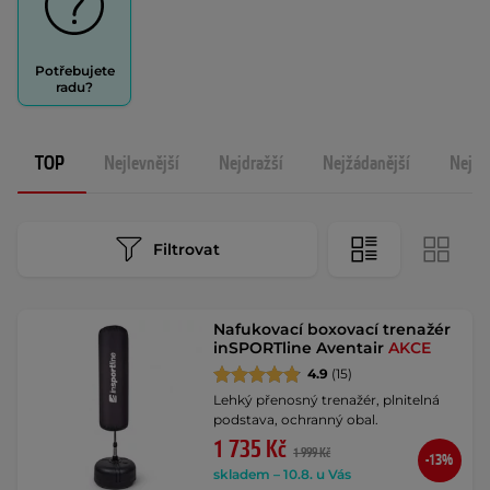
Potřebujete
radu?
TOP
Nejlevnější
Nejdražší
Nejžádanější
Nejno
Filtrovat
Nafukovací boxovací trenažér
inSPORTline Aventair
AKCE
4.9
(15)
Lehký přenosný trenažér, plnitelná
podstava, ochranný obal.
1 735 Kč
1 999 Kč
-13%
skladem – 10.8. u Vás