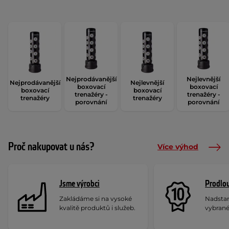
Nejprodávanější
Nejlevnější
Nejprodávanější
Nejlevnější
boxovací
boxovací
boxovací
boxovací
trenažéry -
trenažéry -
trenažéry
trenažéry
porovnání
porovnání
Proč nakupovat u nás?
Více výhod
Jsme výrobci
Prodlou
Zakládáme si na vysoké
Nadstan
kvalitě produktů i služeb.
vybrané