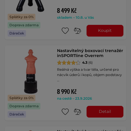
8 499 Kč
Splátky za 0%
skladem – 10.8. u Vás
Doprava zdarma
Koupit
Dáreček
Nastavitelný boxovací trenažér
inSPORTline Overrem
4.3
(6)
Reálná výška a tvar těla, určené pro
nácvik úderů i kopů, objem podstavy
…
8 990 Kč
Splátky za 0%
na cestě – 23.9.2026
Doprava zdarma
Detail
Dáreček