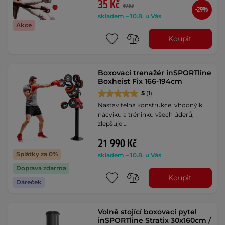
35 Kč
49 Kč
-29%
skladem – 10.8. u Vás
Akce
Koupit
Boxovací trenažér inSPORTline
Boxheist Fix 166-194cm
5
(1)
Nastavitelná konstrukce, vhodný k
nácviku a tréninku všech úderů,
zlepšuje …
21 990 Kč
Splátky za 0%
skladem – 10.8. u Vás
Doprava zdarma
Koupit
Dáreček
Volně stojící boxovací pytel
inSPORTline Stratix 30x160cm /