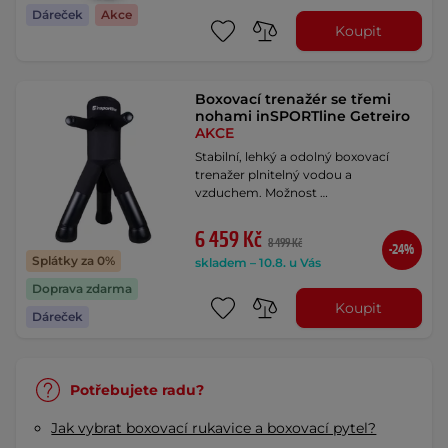
Dáreček
Akce
Koupit
Boxovací trenažér se třemi
nohami inSPORTline Getreiro
AKCE
Stabilní, lehký a odolný boxovací
trenažer plnitelný vodou a
vzduchem. Možnost …
6 459 Kč
8 499 Kč
-24%
Splátky za 0%
skladem – 10.8. u Vás
Doprava zdarma
Koupit
Dáreček
Potřebujete radu?
Jak vybrat boxovací rukavice a boxovací pytel?