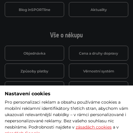
Blog inSPORTline
Aktuality
Vše o nákupu
Objednávka
Cena a druhy dopravy
Způsoby platby
Věrnostní systém
Montáž a servis
Reklamace a záruka
Nastavení cookies
Pro personalizaci reklam a obsahu používáme cookies a
Půjčovna
Kariéra
mobilní reklamní identifikátory třetích stran, abychom vám
obchodní podmínky
ukazovali relevantnější nabídky – v rámci personalizované i
nepersonalizované reklamy. Bez vašeho souhlasu nic
nesbíráme. Podrobnosti najdete v
zásadách cookies
a v