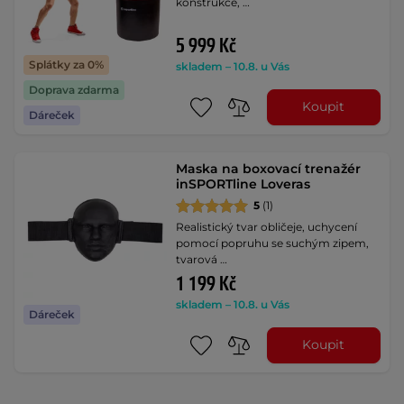
konstrukce, …
5 999 Kč
Splátky za 0%
skladem – 10.8. u Vás
Doprava zdarma
Koupit
Dáreček
Maska na boxovací trenažér
inSPORTline Loveras
5
(1)
Realistický tvar obličeje, uchycení
pomocí popruhu se suchým zipem,
tvarová …
1 199 Kč
skladem – 10.8. u Vás
Dáreček
Koupit