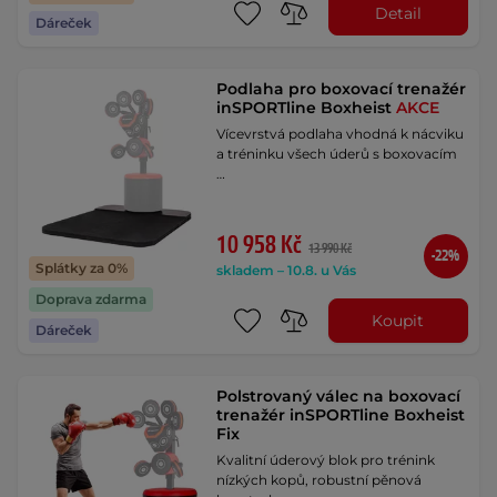
Detail
Dáreček
Podlaha pro boxovací trenažér
inSPORTline Boxheist
AKCE
Vícevrstvá podlaha vhodná k nácviku
a tréninku všech úderů s boxovacím
…
10 958 Kč
13 990 Kč
-22%
Splátky za 0%
skladem – 10.8. u Vás
Doprava zdarma
Koupit
Dáreček
Polstrovaný válec na boxovací
trenažér inSPORTline Boxheist
Fix
Kvalitní úderový blok pro trénink
nízkých kopů, robustní pěnová