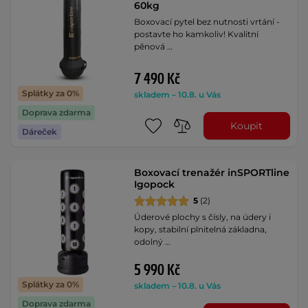
60kg
Boxovací pytel bez nutnosti vrtání -
postavte ho kamkoliv! Kvalitní
pěnová …
7 490 Kč
Splátky za 0%
skladem – 10.8. u Vás
Doprava zdarma
Koupit
Dáreček
Boxovací trenažér inSPORTline
Igopock
5
(2)
Úderové plochy s čísly, na údery i
kopy, stabilní plnitelná základna,
odolný …
5 990 Kč
Splátky za 0%
skladem – 10.8. u Vás
Doprava zdarma