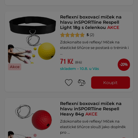
Reflexní boxovací míček na
hlavu inSPORTline Respell
Light 18g s čelenkou
AKCE
5
(2)
Zdokonalte své reflexy! Míček na
elastické šňůrce se postará o trénink i
…
71 Kč
89 Kč
-20%
Akce
skladem – 10.8. u Vás
Koupit
Reflexní boxovací míček na
hlavu inSPORTline Respell
Heavy 84g
AKCE
Zdokonalte své reflexy! Míček na
elastické šňůrce slouží jako doplněk
pro …