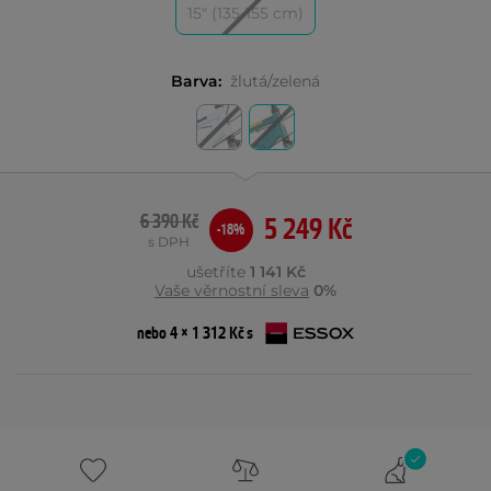
15" (135-155 cm)
Barva:
žlutá/zelená
6 390 Kč
5 249 Kč
-18%
s DPH
ušetříte
1 141 Kč
Vaše věrnostní sleva
0%
nebo 4 × 1 312 Kč s