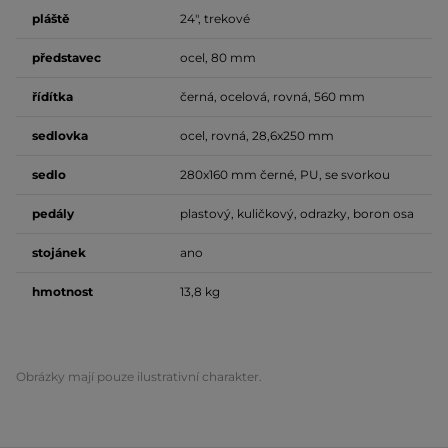
pláště
24", trekové
představec
ocel, 80 mm
řídítka
černá, ocelová, rovná, 560 mm
sedlovka
ocel, rovná, 28,6x250 mm
sedlo
280x160 mm černé, PU, se svorkou
pedály
plastový, kuličkový, odrazky, boron osa
stojánek
ano
hmotnost
13,8 kg
Obrázky mají pouze ilustrativní charakter.