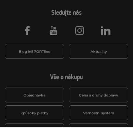
Sledujte nás
Facebook
Youtube
Instagram
LinkedIn
Blog inSPORTline
Aktuality
Vše o nákupu
Objednávka
Cena a druhy dopravy
Způsoby platby
Věrnostní systém
Montáž a servis
Reklamace a záruka