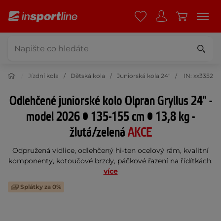
istika
Jízdní kola
Dětská kola
Juniorská kola 24"
IN: xx3352
Odlehčené juniorské kolo Olpran Gryllus 24" -
model 2026 • 135-155 cm • 13,8 kg -
žlutá/zelená
AKCE
Odpružená vidlice, odlehčený hi-ten ocelový rám, kvalitní
komponenty, kotoučové brzdy, páčkové řazení na řídítkách.
více
Splátky za 0%