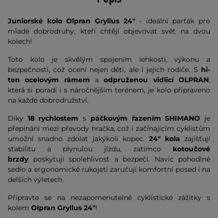
Juniorské kolo
Olpran Gryllus 24"
- ideální parťák pro
mladé dobrodruhy, kteří chtějí objevovat svět na dvou
kolech!
Toto kolo je skvělým spojením lehkosti, výkonu a
bezpečnosti, což ocení nejen děti, ale i jejich rodiče. S
hi-
ten ocelovým rámem
a
odpruženou vidlicí OLPRAN
,
která si poradí i s náročnějším terénem, je kolo připraveno
na každé dobrodružství.
Díky
18 rychlostem
s
páčkovým řazením SHIMANO
je
přepínání mezi převody hračka, což i začínajícím cyklistům
umožní snadno zdolat jakýkoli kopec.
24" kola
zajišťují
stabilitu a plynulou jízdu, zatímco
kotoučové
brzdy
poskytují spolehlivost a bezpečí. Navíc pohodlné
sedlo a ergonomické rukojeti zaručují komfortní posed i na
delších výletech.
Připravte se na nezapomenutelné cyklistické zážitky s
kolem
Olpran Gryllus 24"
!