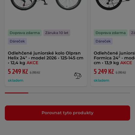
Doprava zdarma
Záruka 10 let
Doprava zdarma
Zá
Dáreček
Dáreček
Odlehčené juniorské kolo Olpran
Odlehčené juniors
Helix 24" - model 2026 • 125-145 cm
Formica 24" - mode
• 12,4 kg
AKCE
cm • 13,9 kg
AKCE
5 249 Kč
5 249 Kč
6 390 Kč
6 390 Kč
skladem
skladem
Porovnat tyto produkty