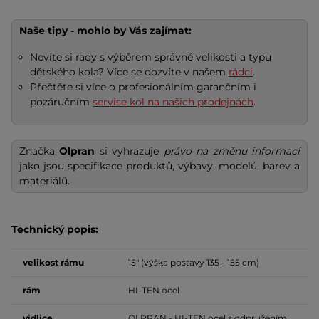
Naše tipy - mohlo by Vás zajímat:
Nevíte si rady s výběrem správné velikosti a typu
dětského kola? Více se dozvíte v našem
rádci
.
Přečtěte si více o profesionálním garančním i
pozáručním
servise kol na našich prodejnách
.
Značka
Olpran
si vyhrazuje
právo na změnu informací
jako jsou specifikace produktů, výbavy, modelů, barev a
materiálů.
Technický popis:
velikost
rámu
15" (výška postavy 135 - 155 cm)
rám
HI-TEN ocel
vidlice
OLPRAN - HI-TEN ocel s odpružením