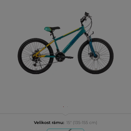
Velikost rámu:
15" (135-155 cm)