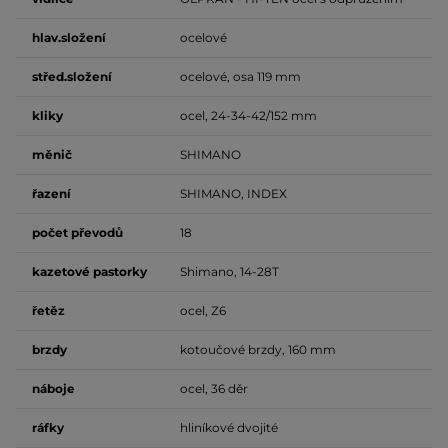
hlav.složení
ocelové
střed.složení
ocelové, osa 119 mm
kliky
ocel, 24-34-42/152 mm
měnič
SHIMANO
řazení
SHIMANO, INDEX
počet
převodů
18
kazetové pastorky
Shimano, 14-28T
řetěz
ocel, Z6
brzdy
kotoučové brzdy, 160 mm
náboje
ocel, 36 děr
ráfky
hliníkové dvojité