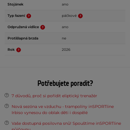
Stojánek
ano
Typ řazení
páčkové
Odpružená vidlice
ano
Protišlapná brzda
ne
Rok
2026
Potřebujete poradit?
7 důvodů, proč si pořídit eliptický trenažér
Nová sezóna ve vzduchu - trampolíny inSPORTline
Irbiso vynesou do oblak děti i dospělé
Vaše dostupná posilovna snů! Spouštíme inSPORTline
půjčovnu