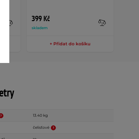
399 Kč
179 
skladem
sklade
+ Přidat do košíku
etry
13.40 kg
čelisťové