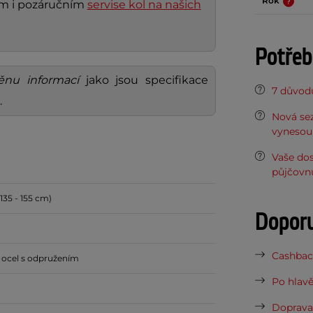
Rok
ním i pozáručním
servise kol na našich
Potřeb
ěnu informací
jako jsou specifikace
7 důvodů
.
Nová sez
vynesou 
Vaše do
půjčovn
135 - 155 cm)
Dopor
Cashback
ocel s odpružením
Po hlavě
Doprava 