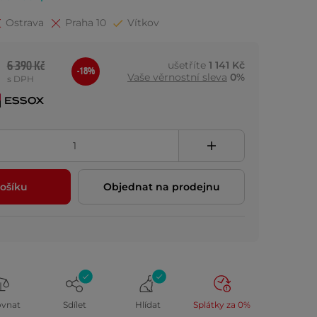
Ostrava
Praha 10
Vítkov
6 390 Kč
ušetříte
1 141 Kč
-18%
Vaše věrnostní sleva
0%
s DPH
ošíku
Objednat na prodejnu
ovnat
Sdílet
Hlídat
Splátky za 0%