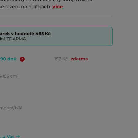
 řazení na řídítkách.
více
árek v hodnotě
465 Kč
0 dní ZDARMA
o 90 dnů
157 Kč
zdarma
35-155 cm)
modrá/bílá
. u Vás