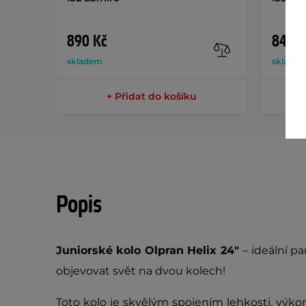
890 Kč
849 K
skladem
sklade
+ Přidat do košíku
Popis
Juniorské kolo
Olpran Helix 24"
– ideální p
objevovat svět na dvou kolech!
Toto kolo je skvělým spojením lehkosti, výkon