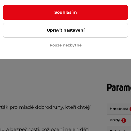
Souhlasím
č
1 489 Kč
1 799 Kč
m
skladem
Upravit nastavení
+ Přidat do košíku
+ Přidat do košíku
Pouze nezbytné
Param
arťák pro mladé dobrodruhy, kteří chtějí
Hmotnost
Brzdy
u a bezpečnosti, což ocení nejen děti,