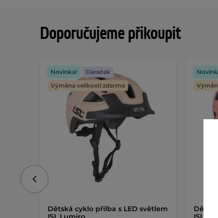
Doporučujeme přikoupit
Novinka!
Dáreček
Novink
Výměna velikosti zdarma
Výměna
Předchozí
Dětská cyklo přilba s LED světlem
Dětská
ISL Lumiro
ISL Lu