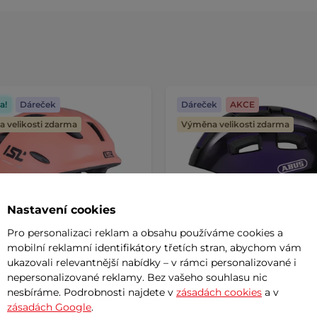
a!
Dáreček
Dáreček
AKCE
 velikosti zdarma
Výměna velikosti zdarma
Nastavení cookies
Pro personalizaci reklam a obsahu používáme cookies a
mobilní reklamní identifikátory třetích stran, abychom vám
ukazovali relevantnější nabídky – v rámci personalizované i
nepersonalizované reklamy. Bez vašeho souhlasu nic
nesbíráme. Podrobnosti najdete v
zásadách cookies
a v
 cyklo přilba s LED světlem
Dětská cyklo přilba Abus Y
zásadách Google
.
mitto
2.0
AKCE