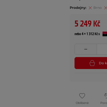
Prodejny:
Brno
5 249 Kč
nebo 4 × 1 312 Kč s
Do k
Oblíbené
Por