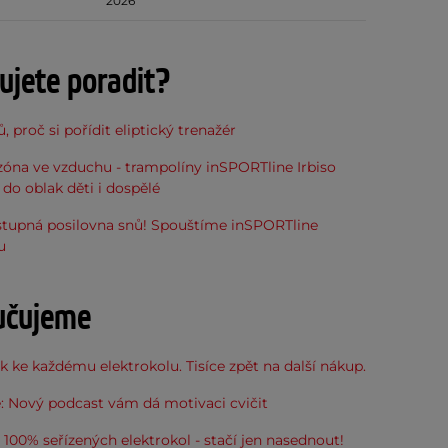
2026
ujete poradit?
, proč si pořídit eliptický trenažér
óna ve vzduchu - trampolíny inSPORTline Irbiso
do oblak děti i dospělé
stupná posilovna snů! Spouštíme inSPORTline
u
učujeme
 ke každému elektrokolu. Tisíce zpět na další nákup.
: Nový podcast vám dá motivaci cvičit
100% seřízených elektrokol - stačí jen nasednout!