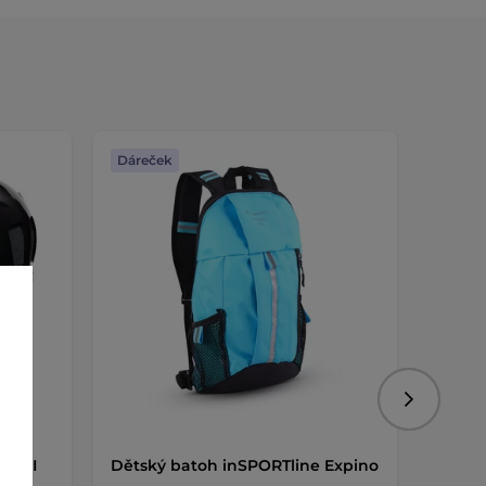
Dáreček
Dáreč
Následujíc
oun-I
Dětský batoh inSPORTline Expino
Držák 
AKCE