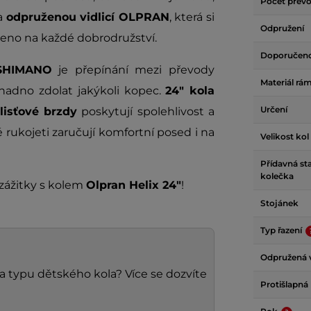
Počet přev
a
odpruženou vidlicí OLPRAN
, která si
Odpružení
aveno na každé dobrodružství.
Doporučen
SHIMANO
je přepínání mezi převody
Materiál rá
snadno zdolat jakýkoli kopec.
24" kola
Určení
lisťové brzdy
poskytují spolehlivost a
rukojeti zaručují komfortní posed i na
Velikost kol
Přídavná sta
kolečka
zážitky s kolem
Olpran Helix 24"
!
Stojánek
Typ řazení
Odpružená v
 a typu dětského kola? Více se dozvíte
Protišlapná