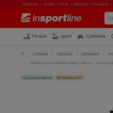
Půjčovna
Outlet
Inlive
Aktuality
Prodejny
Fitness
Sport
Cyklistika
Cyklistika
Jízdní kola
Dětská kola
Jun
Odlehčené juniorské kolo Olpran Helix 24" - model 2026
Doprava zdarma
Splátky za 0%