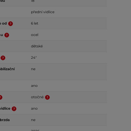
odů
18
přední vidlice
o od
6 let
mu
ocel
dětské
24"
bilizační
ne
ano
otočné
idlice
ano
 brzda
ne