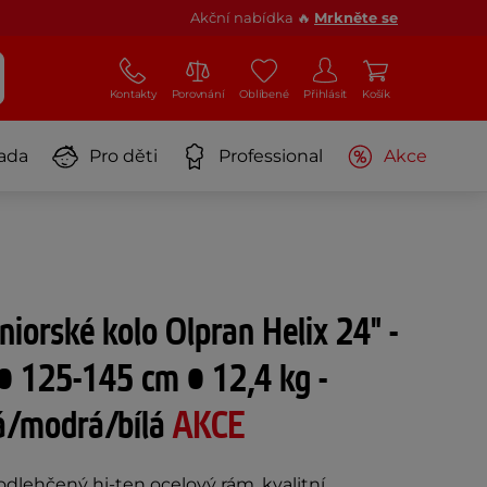
Akční nabídka 🔥
Mrkněte se
Kontakty
Porovnání
Oblíbené
Přihlásit
Košík
ada
Pro děti
Professional
Akce
niorské kolo Olpran Helix 24" -
• 125-145 cm • 12,4 kg -
á/modrá/bílá
AKCE
odlehčený hi-ten ocelový rám, kvalitní