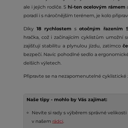
ale i jejich rodiče. S
hi-ten ocelovým rámem
poradí i s náročnějším terénem, je kolo připr
Díky
18 rychlostem
s
otočným řazením 
hračka, což i začínajícím cyklistům umožní 
zajišťují stabilitu a plynulou jízdu, zatímco
če
bezpečí. Navíc pohodlné sedlo a ergonomické 
delších výletech.
Připravte se na nezapomenutelné cyklistické 
Naše tipy - mohlo by Vás zajímat:
Nevíte si rady s výběrem správné velikosti
v našem
rádci
.