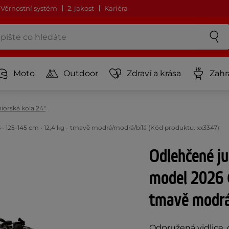
Věrnostní systém
2. jakost
Kariéra
Moto
Outdoor
Zdraví a krása
Zahr
iorská kola 24"
 • 125-145 cm • 12,4 kg - tmavě modrá/modrá/bílá (Kód produktu: xx3347)
Odlehčené ju
model 2026 
tmavě modr
Odpružená vidlice, 