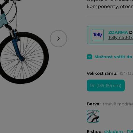
komponenty, otočné
ZDARMA
D
Telly na 3
Následující
Možnost vrátit d
Velikost rámu:
15" (1
15" (135-155 cm)
Barva:
tmavě modrá/
E-shop:
skladem - 11.8