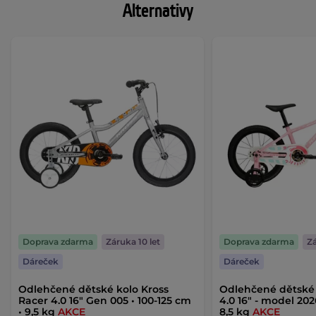
Alternativy
Doprava zdarma
Záruka 10 let
Doprava zdarma
Zá
Dáreček
Dáreček
Odlehčené dětské kolo Kross
Odlehčené dětské 
Racer 4.0 16" Gen 005 • 100-125 cm
4.0 16" - model 202
• 9,5 kg
AKCE
8,5 kg
AKCE