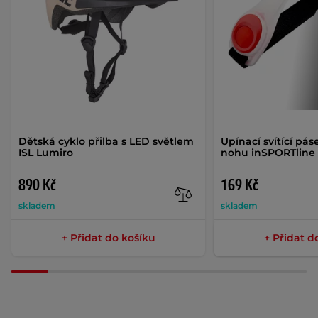
Dětská cyklo přilba s LED světlem
Upínací svítící pá
ISL Lumiro
nohu inSPORTline
890 Kč
169 Kč
skladem
skladem
+ Přidat do košíku
+ Přidat d