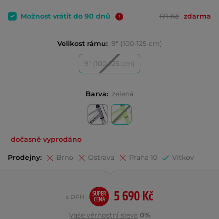
Možnost vrátit do 90 dnů
171 Kč
zdarma
Velikost rámu:
9" (100-125 cm)
9" (100-125 cm)
Barva:
zelená
dočasně vyprodáno
Prodejny:
Brno
Ostrava
Praha 10
Vítkov
5 690 Kč
SUPER
s DPH
CENA
Vaše věrnostní sleva
0%