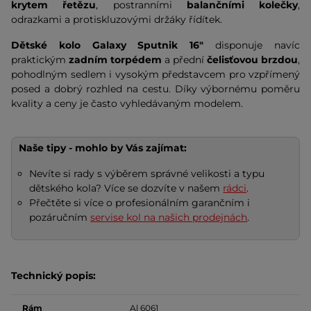
krytem řetězu
, postranními
balančními kolečky
,
odrazkami a protiskluzovými držáky řídítek.
Dětské kolo Galaxy Sputnik 16"
disponuje navíc
praktickým
zadním torpédem
a přední
čelisťovou brzdou
,
pohodlným sedlem i vysokým představcem pro vzpřímený
posed a dobrý rozhled na cestu. Díky výbornému poměru
kvality a ceny je často vyhledávaným modelem.
Naše tipy - mohlo by Vás zajímat:
Nevíte si rady s výběrem správné velikosti a typu
dětského kola? Více se dozvíte v našem
rádci
.
Přečtěte si více o profesionálním garančním i
pozáručním
servise kol na našich prodejnách
.
Technický popis:
Rám
Al 6061