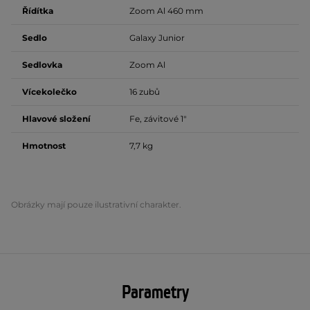
Řídítka
Zoom Al 460 mm
Sedlo
Galaxy Junior
Sedlovka
Zoom Al
Vícekolečko
16 zubů
Hlavové složení
Fe, závitové 1"
Hmotnost
7,7 kg
Obrázky mají pouze ilustrativní charakter.
Parametry