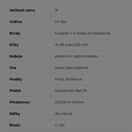
Velikost rámu
9"
Vidlice
Hi-Ten
Brzdy
torpédo + V-brake Al (čelisťová)
Kliky
Al 28 zubů,102 mm
Náboje
přední Al, zadní torpédo
Osa
Neco zapouzdřená
Pedály
Plast, ložiskové
Pláště
Kenda K50 16x1,75
Představec
ZOOM Al 40mm
Ráfky
Alu černé
Řetěz
C 410