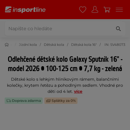
klistika
Jízdní kola
Dětská kola
Dětská kola 16"
IN: SV48073
Odlehčené dětské kolo Galaxy Sputnik 16" -
model 2026 • 100-125 cm • 7,7 kg - zelená
Dětské kolo s lehkým hliníkovým rámem, balančními
kolečky, krytem řetězu a pohodlným sedlem. Vhodné pro
děti od 4 let.
více
Doprava zdarma
Splátky za 0%