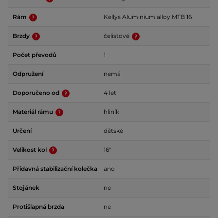
Rám
Kellys Aluminium alloy MTB 16
Brzdy
čelisťové
Počet převodů
1
Odpružení
nemá
Doporučeno od
4 let
Materiál rámu
hliník
Určení
dětské
Velikost kol
16"
Přídavná stabilizační kolečka
ano
Stojánek
ne
Protišlapná brzda
ne