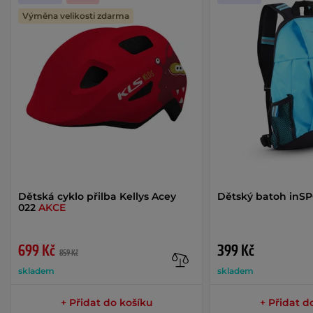
Výměna velikosti zdarma
Dětská cyklo přilba Kellys Acey
Dětský batoh inSP
022
AKCE
699 Kč
399 Kč
859 Kč
skladem
skladem
+ Přidat do košíku
+ Přidat d