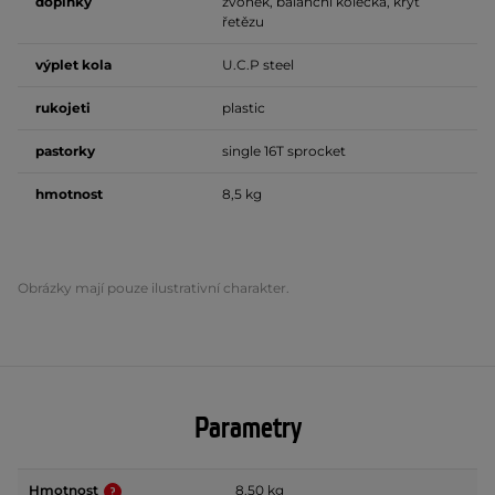
doplňky
zvonek, balanční kolečka, kryt
řetězu
výplet kola
U.C.P steel
rukojeti
plastic
pastorky
single 16T sprocket
hmotnost
8,5 kg
Obrázky mají pouze ilustrativní charakter.
Parametry
Hmotnost
8.50 kg