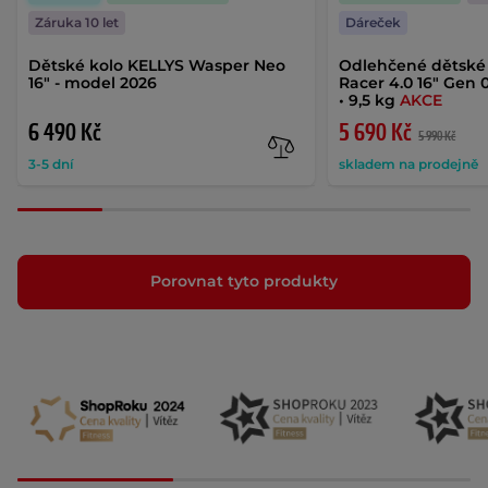
Záruka 10 let
Dáreček
Dětské kolo KELLYS Wasper Neo
Odlehčené dětské 
16" - model 2026
Racer 4.0 16" Gen 
• 9,5 kg
AKCE
6 490 Kč
5 690 Kč
5 990 Kč
3-5 dní
skladem na prodejně
Porovnat tyto produkty