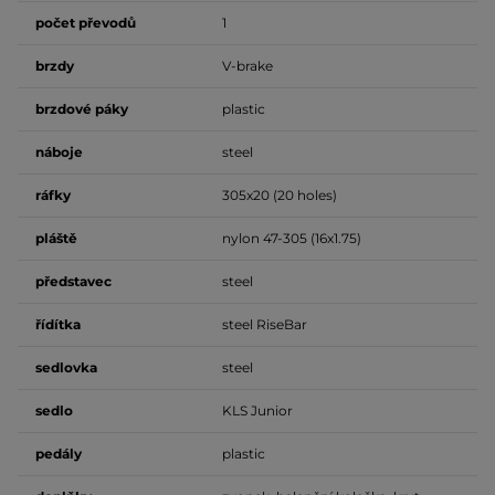
počet
převodů
1
brzdy
V-brake
brzdové
páky
plastic
náboje
steel
ráfky
305x20 (20 holes)
pláště
nylon 47-305 (16x1.75)
představec
steel
řídítka
steel RiseBar
sedlovka
steel
sedlo
KLS Junior
pedály
plastic