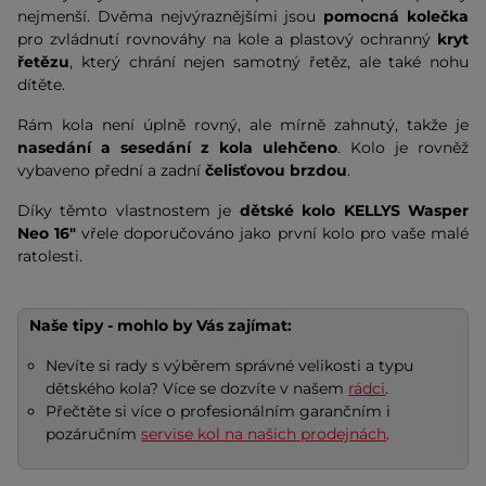
nejmenší. Dvěma nejvýraznějšími jsou
pomocná kolečka
pro zvládnutí rovnováhy na kole a plastový ochranný
kryt
řetězu
, který chrání nejen samotný řetěz, ale také nohu
dítěte.
Rám kola není úplně rovný, ale mírně zahnutý, takže je
nasedání a sesedání z kola ulehčeno
. Kolo je rovněž
vybaveno přední a zadní
čelisťovou brzdou
.
Díky těmto vlastnostem je
dětské kolo KELLYS
Wasper
Neo 16"
vřele doporučováno jako první kolo pro vaše malé
ratolesti.
Naše tipy - mohlo by Vás zajímat:
Nevíte si rady s výběrem správné velikosti a typu
dětského kola? Více se dozvíte v našem
rádci
.
Přečtěte si více o profesionálním garančním i
pozáručním
servise kol na našich prodejnách
.