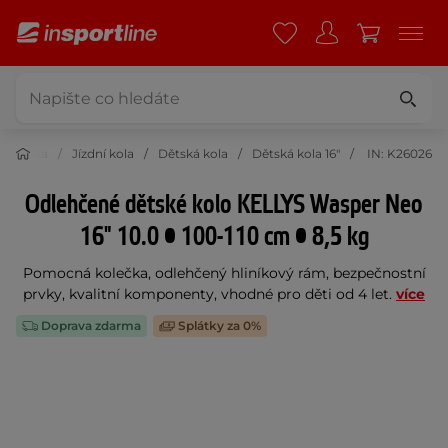
yklistika
Jízdní kola
Dětská kola
Dětská kola 16"
IN: K26026
Odlehčené dětské kolo KELLYS Wasper Neo
16" 10.0 • 100-110 cm • 8,5 kg
Pomocná kolečka, odlehčený hliníkový rám, bezpečnostní
prvky, kvalitní komponenty, vhodné pro děti od 4 let.
více
Doprava zdarma
Splátky za 0%