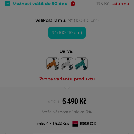
Možnost vrátit do 90 dnů
195 Kč
zdarma
Velikost rámu:
9" (100-110 cm)
9" (100-110 cm)
Barva:
Zvolte variantu produktu
6 490 Kč
s DPH
Vaše věrnostní sleva
0%
nebo 4 × 1 622 Kč s