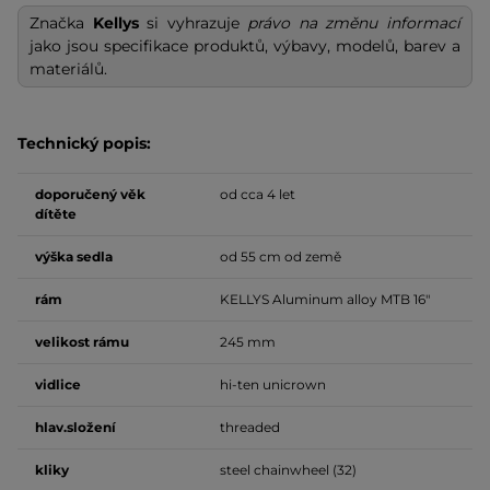
Značka
Kellys
si vyhrazuje
právo na změnu informací
jako jsou specifikace produktů, výbavy, modelů, barev a
materiálů.
Technický popis:
doporučený věk
od cca 4 let
dítěte
výška sedla
od 55 cm od země
rám
KELLYS Aluminum alloy MTB 16"
velikost
rámu
245 mm
vidlice
hi-ten unicrown
hlav.složení
threaded
kliky
steel chainwheel (32)