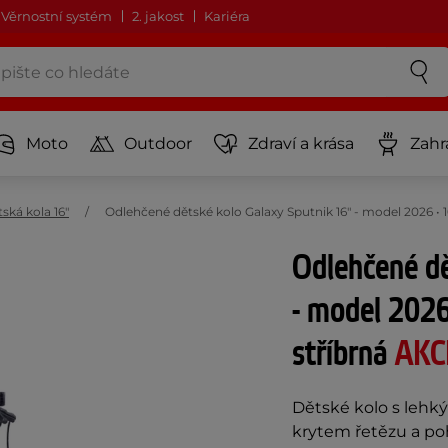
Věrnostní systém
2. jakost
Kariéra
Moto
Outdoor
Zdraví a krása
Zahr
ská kola 16"
Odlehčené dětské kolo Galaxy Sputnik 16" - model 2026 • 1
Odlehčené dě
- model 2026
stříbrná
AKC
Dětské kolo s lehk
krytem řetězu a po