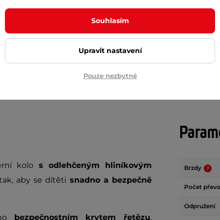
č
1 129 Kč
1 399 Kč
Souhlasím
m
skladem
Upravit nastavení
+ Přidat do košíku
+ Přidat do košíku
Pouze nezbytné
Param
rní kolo
s odlehčeným hliníkovým
Brzdy
tak, aby se dítěti
snadno a bezpečně
Počet přev
Odpružení
eno
bezpečnostním krytem řetězu
,