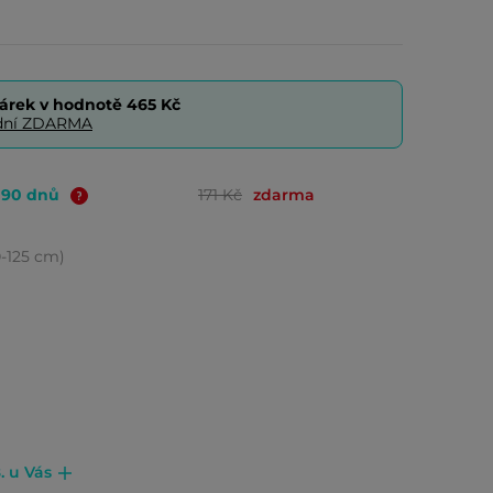
árek v hodnotě
465 Kč
0 dní ZDARMA
o 90 dnů
171 Kč
zdarma
0-125 cm)
. u Vás