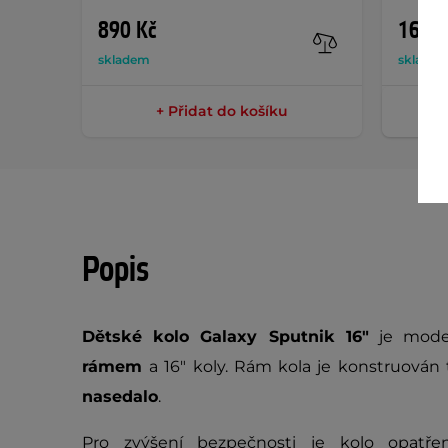
890 Kč
169 K
skladem
sklade
+ Přidat do košíku
Popis
Dětské kolo Galaxy Sputnik 16"
je mode
rámem
a 16" koly. Rám kola je konstruován 
nasedalo
.
Pro zvýšení bezpečnosti je kolo opatř