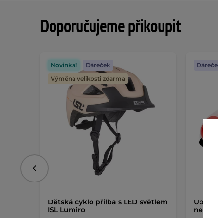
Doporučujeme přikoupit
Novinka!
Dáreček
Dáreče
Výměna velikosti zdarma
Předchozí
Dětská cyklo přilba s LED světlem
Upínac
ISL Lumiro
nebo n