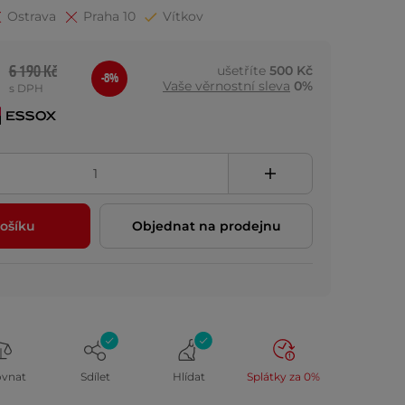
Ostrava
Praha 10
Vítkov
6 190 Kč
ušetříte
500 Kč
-8%
Vaše věrnostní sleva
0%
s DPH
ošíku
Objednat na prodejnu
ovnat
Sdílet
Hlídat
Splátky za 0%