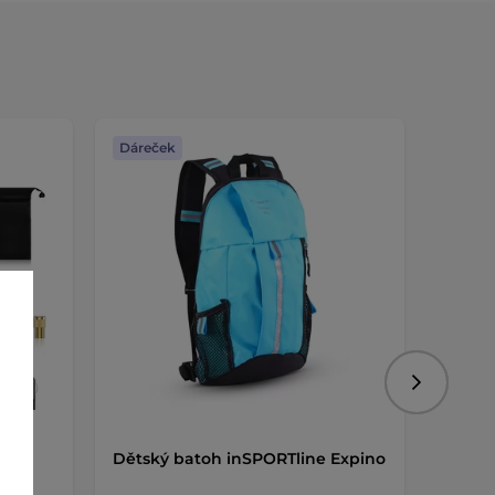
Dáreček
Dáreč
Následujíc
line
Dětský batoh inSPORTline Expino
Držák 
 LED
power
inSPO