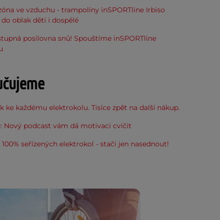
óna ve vzduchu - trampolíny inSPORTline Irbiso
do oblak děti i dospělé
stupná posilovna snů! Spouštíme inSPORTline
u
učujeme
 ke každému elektrokolu. Tisíce zpět na další nákup.
: Nový podcast vám dá motivaci cvičit
100% seřízených elektrokol - stačí jen nasednout!