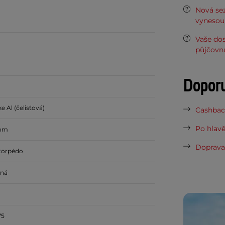
Nová sez
vynesou 
Vaše do
půjčovn
Dopor
e Al (čelisťová)
Cashback
Po hlavě
 mm
Doprava 
 torpédo
ená
75