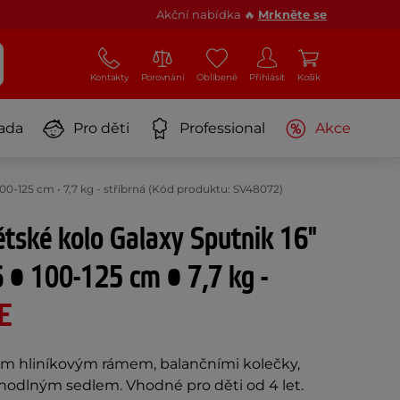
Akční nabídka 🔥
Mrkněte se
Kontakty
Porovnání
Oblíbené
Přihlásit
Košík
ada
Pro děti
Professional
Akce
00-125 cm • 7,7 kg - stříbrná (Kód produktu: SV48072)
tské kolo Galaxy Sputnik 16"
 • 100-125 cm • 7,7 kg -
E
ým hliníkovým rámem, balančními kolečky,
hodlným sedlem. Vhodné pro děti od 4 let.