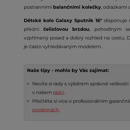
postranními
balančními kolečky
, odrazkami 
Dětské kolo Galaxy Sputnik 16"
disponuje 
přední
čelisťovou brzdou
, pohodlným s
vzpřímený posed a dobrý rozhled na cestu. 
je často vyhledávaným modelem.
Naše tipy - mohlo by Vás zajímat:
Nevíte si rady s výběrem správné velikosti
v našem
rádci
.
Přečtěte si více o profesionálním garanč
prodejnách
.