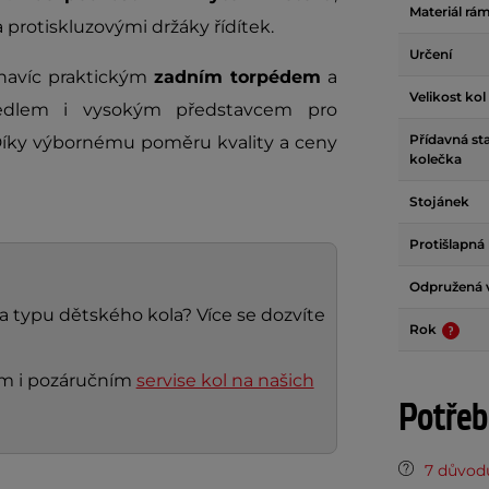
Materiál rá
a protiskluzovými držáky řídítek.
Určení
navíc praktickým
zadním torpédem
a
Velikost kol
edlem i vysokým představcem pro
Přídavná sta
Díky výbornému poměru kvality a ceny
kolečka
Stojánek
Protišlapná
Odpružená v
 a typu dětského kola? Více se dozvíte
Rok
ním i pozáručním
servise kol na našich
Potřeb
7 důvodů