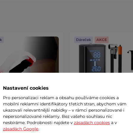
k
Dáreček
AKCE
Nastavení cookies
Pro personalizaci reklam a obsahu používáme cookies a
mobilní reklamní identifikátory třetích stran, abychom vám
ukazovali relevantnější nabídky – v rámci personalizované i
nepersonalizované reklamy. Bez vašeho souhlasu nic
nesbíráme. Podrobnosti najdete v
zásadách cookies
a v
í svítící pásek na ruku
Elektrická pumpa inSPORT
ohu inSPORTline Lumiero
Dukefira s powerbankou a
zásadách Google
.
světlem
AKCE