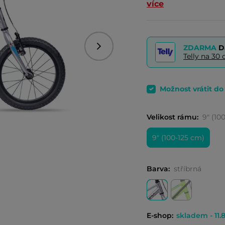
více
ZDARMA
D
Následující
Telly na 3
Možnost vrátit d
Velikost rámu:
9" (10
9" (100-125 cm)
Barva:
stříbrná
E-shop:
skladem - 11.8