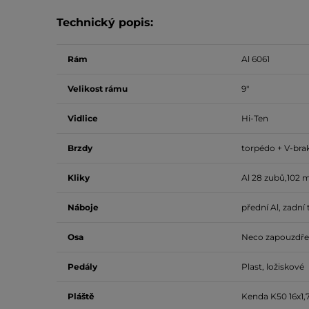
Technický popis:
Rám
Al 6061
Velikost rámu
9"
Vidlice
Hi-Ten
Brzdy
torpédo + V-brak
Kliky
Al 28 zubů,102
Náboje
přední Al, zadní
Osa
Neco zapouzdř
Pedály
Plast, ložiskové
Pláště
Kenda K50 16x1,