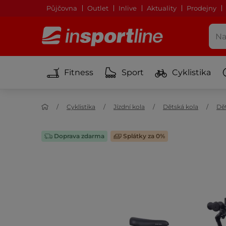
Půjčovna
Outlet
Inlive
Aktuality
Prodejny
Fitness
Sport
Cyklistika
Cyklistika
Jízdní kola
Dětská kola
Dět
Doprava zdarma
Splátky za 0%