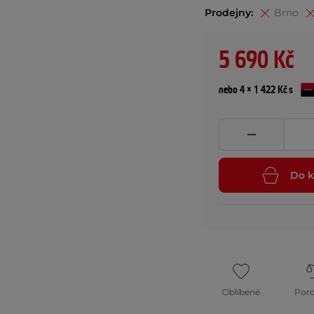
Prodejny:
Brno
5 690 Kč
nebo 4 × 1 422 Kč s
Do k
Oblíbené
Por