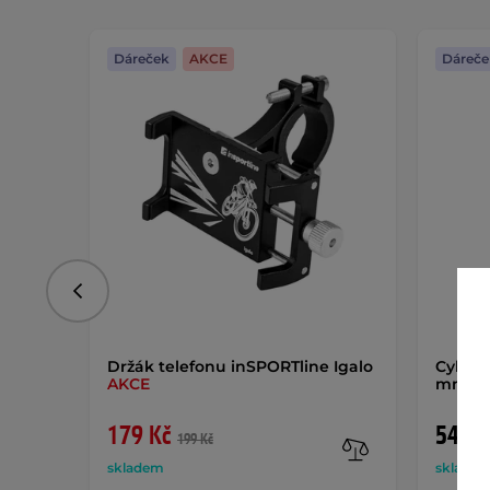
Dáreček
AKCE
Dáreče
Předchozí
Držák telefonu inSPORTline Igalo
Cyklos
AKCE
mm 24
179 Kč
549 K
199 Kč
skladem
sklade