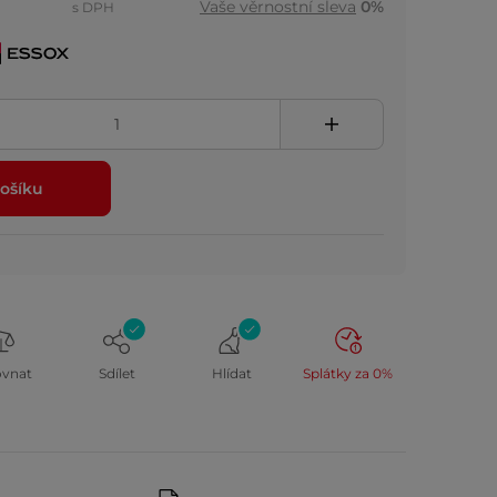
Vaše věrnostní sleva
0%
s DPH
ošíku
ovnat
Sdílet
Hlídat
Splátky za 0%