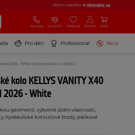
Akční nabídka 🔥
Mrkněte se
Kontakty
Porovnání
Oblíbené
Přihlásit
Košík
ada
Pro děti
Professional
Akce
del 2026 - White (Kód produktu: K26010)
ké kolo KELLYS VANITY X40
l 2026 - White
ou geometrií, výborné jízdní vlastnosti,
y, hydraulické kotoučové brzdy, páčkové