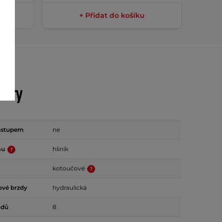
+ Přidat do košíku
etry
ástupem
ne
mu
hliník
kotoučové
ové brzdy
hydraulická
odů
8