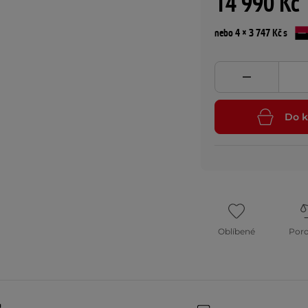
14 990 Kč
nebo 4 × 3 747 Kč s
Do k
Oblíbené
Por