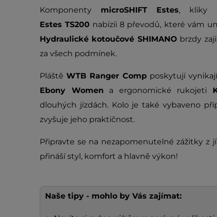
Komponenty
microSHIFT Estes
, kliky
Estes TS200
nabízíi 8 převodů, které vám um
Hydraulické kotoučové SHIMANO
brzdy zaji
za všech podmínek.
Pláště
WTB Ranger Comp
poskytují vynikají
Ebony Women
a ergonomické rukojeti
dlouhých jízdách. Kolo je také vybaveno pří
zvyšuje jeho praktičnost.
Připravte se na nezapomenutelné zážitky z j
přináší styl, komfort a hlavně výkon!
Naše tipy - mohlo by Vás zajímat: