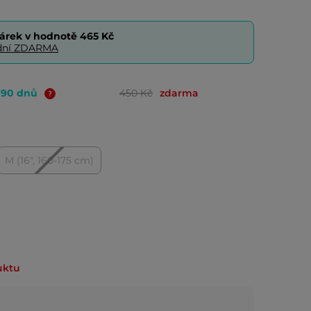
árek v hodnotě
465 Kč
0 dní ZDARMA
o 90 dnů
450 Kč
zdarma
M (16", 160-175 cm)
uktu