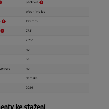
páčkové
přední vidlice
e
100 mm
27,5"
2.25 ʺ
ne
ne
seniory
ne
dámské
2026
nty ke stažení