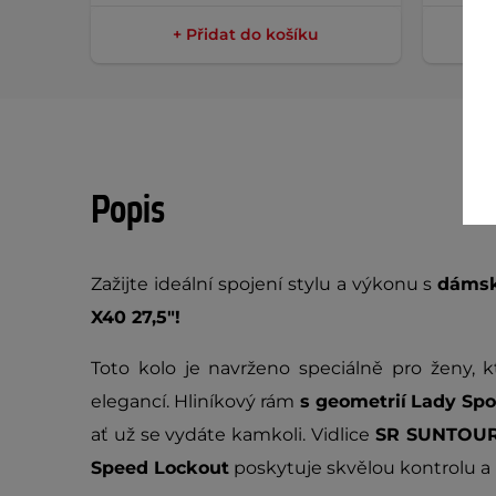
+ Přidat do košíku
Popis
Zažijte ideální spojení stylu a výkonu s
dámsk
X40 27,5"!
Toto kolo je navrženo speciálně pro ženy, kte
elegancí. Hliníkový rám
s geometrií
Lady Spo
ať už se vydáte kamkoli. Vidlice
SR SUNTOUR
Speed Lockout
poskytuje skvělou kontrolu a