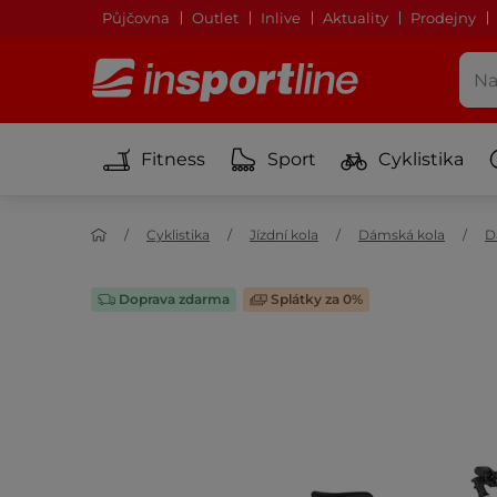
Půjčovna
Outlet
Inlive
Aktuality
Prodejny
Fitness
Sport
Cyklistika
Cyklistika
Jízdní kola
Dámská kola
D
Doprava zdarma
Splátky za 0%