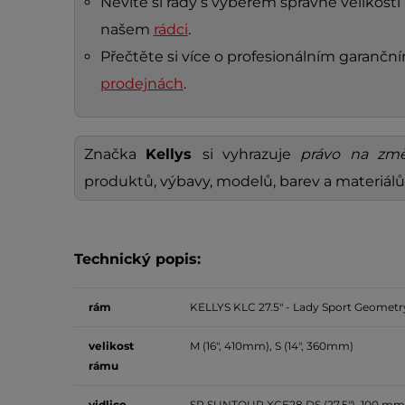
Nevíte si rady s výběrem správné velikosti 
našem
rádci
.
Přečtěte si více o profesionálním garanč
prodejnách
.
Značka
Kellys
si vyhrazuje
právo na změ
produktů, výbavy, modelů, barev a materiálů
Technický popis:
rám
KELLYS KLC 27.5" - Lady Sport Geometry
velikost
M (16", 410mm), S (14", 360mm)
rámu
vidlice
SR SUNTOUR XCE28 DS (27.5"), 100 mm, 