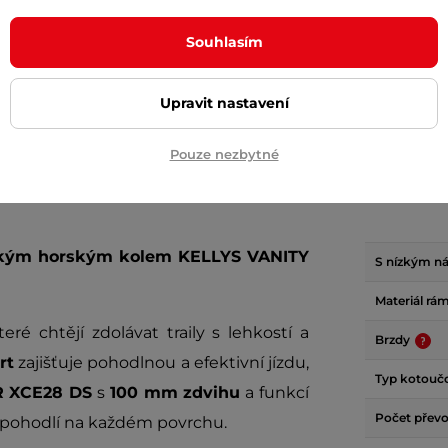
+ Přidat do košíku
+ Přidat do košíku
Souhlasím
Upravit nastavení
Pouze nezbytné
Param
ým horským kolem KELLYS VANITY
S nízkým n
Materiál rá
ré chtějí zdolávat traily s lehkostí a
Brzdy
rt
zajišťuje pohodlnou a efektivní jízdu,
Typ kotouč
 XCE28 DS
s
100 mm zdvihu
a funkcí
Počet přev
 pohodlí na každém povrchu.