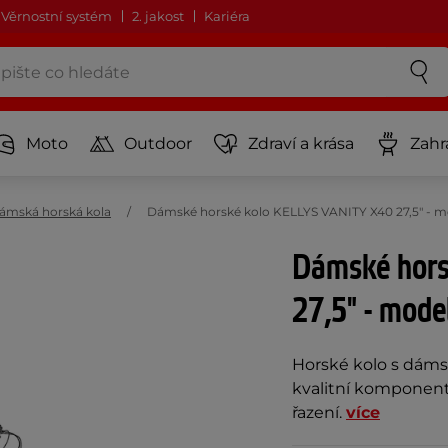
Věrnostní systém
2. jakost
Kariéra
Moto
Outdoor
Zdraví a krása
Zahr
ámská horská kola
Dámské horské kolo KELLYS VANITY X40 27,5" - mo
Dámské hors
27,5" - mode
Horské kolo s dámsk
kvalitní komponent
řazení.
více