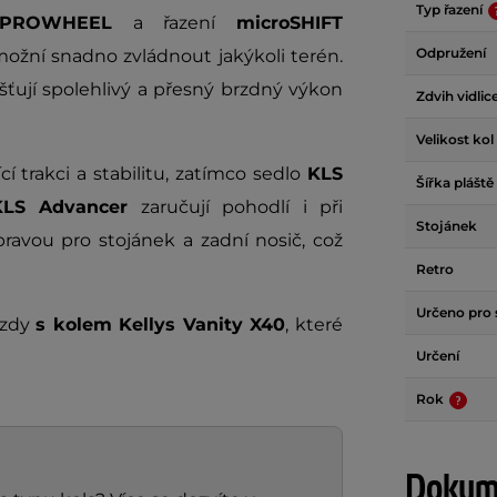
Typ řazení
PROWHEEL
a řazení
microSHIFT
Odpružení
ožní snadno zvládnout jakýkoli terén.
šťují spolehlivý a přesný brzdný výkon
Zdvih vidlic
Velikost kol
cí trakci a stabilitu, zatímco sedlo
KLS
Šířka pláště
KLS Advancer
zaručují pohodlí i při
Stojánek
pravou pro stojánek a zadní nosič, což
Retro
Určeno pro 
ízdy
s kolem Kellys Vanity X40
, které
Určení
Rok
Dokume