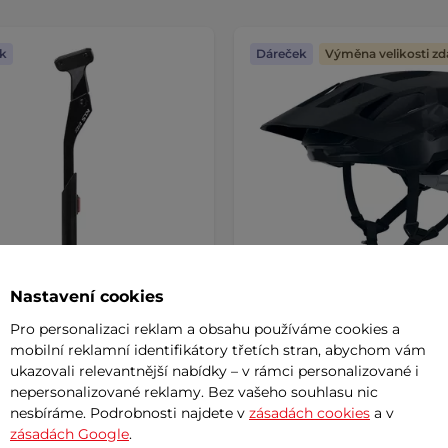
k
Dáreček
Výměna velikosti z
Nastavení cookies
Pro personalizaci reklam a obsahu používáme cookies a
tojan zadní Kellys e-Kick 40
Cyklo přilba Kellys Dare II
mobilní reklamní identifikátory třetích stran, abychom vám
-29"
ukazovali relevantnější nabídky – v rámci personalizované i
nepersonalizované reklamy. Bez vašeho souhlasu nic
č
1 589 Kč
nesbíráme. Podrobnosti najdete v
zásadách cookies
a v
m
skladem
zásadách Google
.