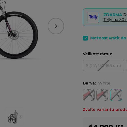
ZDARMA
D
Telly na 3
Následující
Možnost vrátit d
Velikost rámu:
S (14", 150-165 cm)
Barva:
White
Zvolte variantu prod