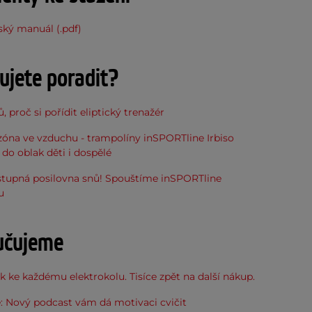
ský manuál (.pdf)
ujete poradit?
, proč si pořídit eliptický trenažér
óna ve vzduchu - trampolíny inSPORTline Irbiso
do oblak děti i dospělé
stupná posilovna snů! Spouštíme inSPORTline
u
učujeme
 ke každému elektrokolu. Tisíce zpět na další nákup.
: Nový podcast vám dá motivaci cvičit