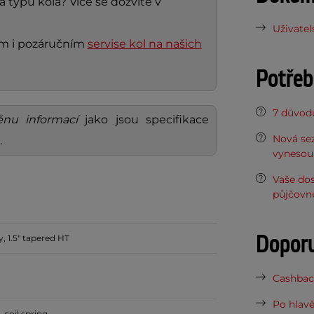
a typu kola? Více se dozvíte v
Uživatel
ním i pozáručním
servise kol na našich
Potřeb
7 důvodů
nu informací
jako jsou specifikace
Nová sez
.
vynesou 
Vaše do
půjčovn
Dopor
, 1.5" tapered HT
Cashback
Po hlavě
coil spring