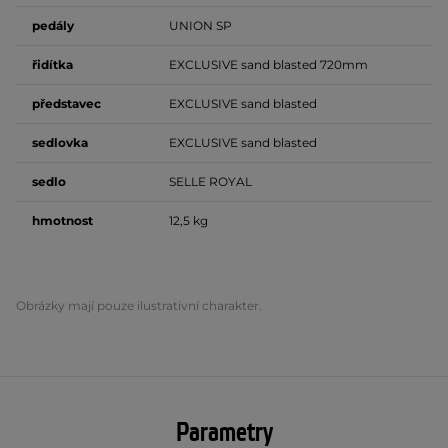
pedály
UNION SP
řidítka
EXCLUSIVE sand blasted 720mm
představec
EXCLUSIVE sand blasted
sedlovka
EXCLUSIVE sand blasted
sedlo
SELLE ROYAL
hmotnost
12,5 kg
Obrázky mají pouze ilustrativní charakter.
Parametry