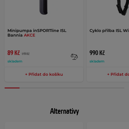
Minipumpa inSPORTline ISL
Cyklo přilba ISL W
Bannia
AKCE
89 Kč
990 Kč
149 Kč
skladem
skladem
+ Přidat do košíku
+ Přidat d
Alternativy