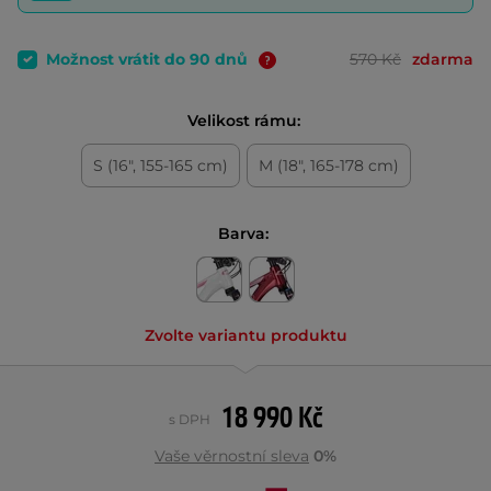
Možnost vrátit do 90 dnů
570 Kč
zdarma
Velikost rámu:
S (16", 155-165 cm)
M (18", 165-178 cm)
Barva:
Zvolte variantu produktu
18 990 Kč
s DPH
Vaše věrnostní sleva
0%