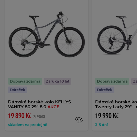
Doprava zdarma
Záruka 10 let
Doprava zdarma
Zá
Dáreček
Dáreček
Dámské horské kolo KELLYS
Dámské horské kol
VANITY 80 29" 8.0
AKCE
Twenty Lady 29" -
19 890 Kč
19 990 Kč
21 990 Kč
skladem na prodejně
3-5 dní