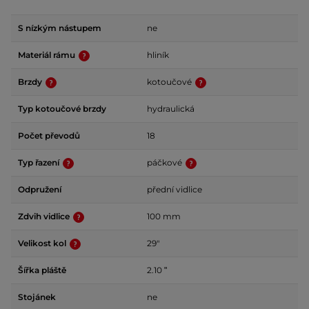
S nízkým nástupem
ne
Materiál rámu
hliník
Brzdy
kotoučové
Typ kotoučové brzdy
hydraulická
Počet převodů
18
Typ řazení
páčkové
Odpružení
přední vidlice
Zdvih vidlice
100 mm
Velikost kol
29"
Šířka pláště
2.10 ʺ
Stojánek
ne