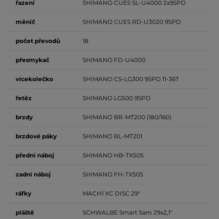
řazení
SHIMANO CUES SL-U4000 2x9SPD
měnič
SHIMANO CUES RD-U3020 9SPD
počet převodů
18
přesmykač
SHIMANO FD-U4000
vícekolečko
SHIMANO CS-LG300 9SPD 11-36T
řetěz
SHIMANO LG500 9SPD
brzdy
SHIMANO BR-MT200 (180/160)
brzdové
páky
SHIMANO BL-MT201
přední
náboj
SHIMANO HB-TX505
zadní
náboj
SHIMANO FH-TX505
ráfky
MACH1 XC DISC 29"
pláště
SCHWALBE Smart Sam 29x2,1"