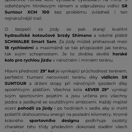
odlehčeným hliníkovým rámem a odpruženou vidlicí
SR
Suntour XCM 100
bez problému zvládneš i ten
nejnáročnější trail.
O bezpečí za jízdy se pak starají kvalitní
hydraulické kotoučové brzdy Shimano
a odolné pláště
SCHWALBE Smart Sam
. Za jízdy můžeš přehazovat mezi
18 rychlostmi
a maximálně se tak přizpůsobit jak terénu,
tak svým schopnostem. Je to zkrátka skvělé
horské
kolo
pro rychlou jízdu
v náročném i mírném terénu.
Hlavní předností
29" kol
je vynikající průchodnost terénem,
perfektní tlumení nerovností terénu díky
vidlicím SR
SUNTOUR
a držení stopy při náročných sjezdech díky
spolehlivým plášťům. Všechna kola
4EVER 29“
vynikají
svým sportovním pojetím a jsou určena pro všechny
jezdce a jezdkyně se soutěživými ambicemi. Každý majitel
ocení
pohodlí za jízdy
i po hodinách v sedle, aby si mohl
pošetřit drahocennou energii na poslední kilometry. Kromě
krásného
sportovního designu
podtrhuje osobitý
charakter této třídy především dokonalé sladění všech