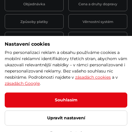
Objednávka
Cena a druhy dopravy
Způsoby platby
Věrnostní systém
Montáž a servis
Reklamace a záruka
Nastavení cookies
Pro personalizaci reklam a obsahu používáme cookies a
Půjčovna
Kariéra
mobilní reklamní identifikátory třetích stran, abychom vám
obchodní podmínky
ukazovali relevantnější nabídky – v rámci personalizované i
nepersonalizované reklamy. Bez vašeho souhlasu nic
nesbíráme. Podrobnosti najdete v
zásadách cookies
a v
zásadách Google
.
© 2026 SEVEN SPORT s.r.o Všechna práva vyhrazena
Podle zákona o evidenci tržeb je prodávající povinen vystavit
Souhlasím
kupujícímu účtenku.
Zároveň je povinen zaevidovat přijatou tržbu u správce daně online; v
případě technického výpadku pak nejpozději do 48 hodin.
Upravit nastavení
Ochrana osobních údajů
Nastavení cookies
Vnitřní oznamovací
systém
Prohlášení přístupnosti