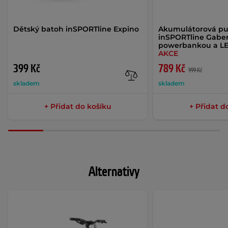
Dětský batoh inSPORTline Expino
Akumulátorová p
inSPORTline Gaberi
powerbankou a LE
AKCE
399 Kč
789 Kč
999 Kč
skladem
skladem
+ Přidat do košíku
+ Přidat d
Alternativy