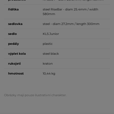
řídítka
steel RiseBar - diam 25.4mm / width
580mm
sedlovka
steel - diam 27.2mm / length 300mm
sedlo
KLS Junior
pedály
plastic
výplet kola
steel black
rukojeti
kraton
hmotnost
10,44 kg
Obrázky mají pouze ilustrativní charakter.