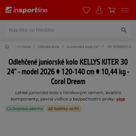
ika
Jízdní kola
Dětská kola
Juniorská kola 24"
IN: K26003-2
Odlehčené juniorské kolo KELLYS KITER 30
24" - model 2026 • 120-140 cm • 10,44 kg -
Coral Dream
Lehké juniorské kolo s hliníkovým rámem, kvalitní
komponenty, pevná vidlice a bezpečnostní prvky.
více
Doprava zdarma
Splátky za 0%