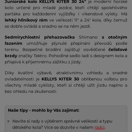
Juniorské kolo KELLYS KITER 30 24"
je moderní horské
kolo určené pro mladé jezdce, kteří chtějí spolehlivého
parťáka pro každodenní vyjížďky i víkendové výlety. Má
lehký hliníkový rám
ve velikosti 11" a 24" kola, díky čemuž
se dobře ovládá a snadno se na něm jezdí.
Sedmirychlostní přehazovačka
Shimano
s otočným
řazením
umožňuje plynulé přepínání převodů podle
terénu. Bezpečné brzdění zajišťují osvědčené
čelisťové
brzdy
značky Tektro. Pohodlné sedlo ladí s designem kola a
přispívá k příjemnému zážitku z jízdy.
Díky kvalitní výbavě, atraktivnímu vzhledu a snadné
ovladatelnosti je
KELLYS KITER 30
oblíbenou volbou pro
všechny mladé cyklisty, kteří si chtějí užít jízdu naplno a
bez ohledu na zkušenosti.
Naše tipy - mohlo by Vás zajímat:
Nevíte si rady s výběrem správné velikosti a typu
dětského kola? Více se dozvíte v našem
rádci
.