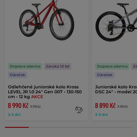
Doprava zdarma
Záruka 10 let
Doprava zdarma
Zá
Dáreček
Dáreček
Odlehčené juniorské kolo Kross
Juniorské kolo Kros
LEVEL JR 1.0 24" Gen 007 • 130-150
DSC 24" - model 
cm • 12 kg
AKCE
8 990 Kč
8 890 Kč
9 790 Kč
9 490 Kč
3-5 dní
3-5 dní