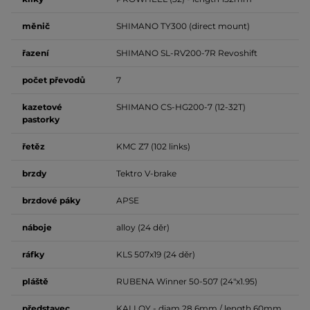
měnič
SHIMANO TY300 (direct mount)
řazení
SHIMANO SL-RV200-7R Revoshift
počet
převodů
7
kazetové
SHIMANO CS-HG200-7 (12-32T)
pastorky
řetěz
KMC Z7 (102 links)
brzdy
Tektro V-brake
brzdové
páky
APSE
náboje
alloy (24 děr)
ráfky
KLS 507x19 (24 děr)
pláště
RUBENA Winner 50-507 (24"x1.95)
představec
KALLOY - diam 28.6mm / length 60mm