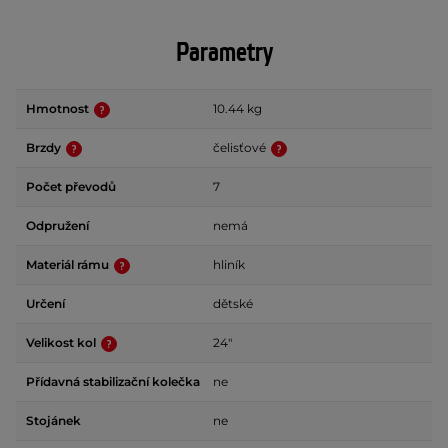
Parametry
Hmotnost
10.44 kg
Brzdy
čelisťové
Počet převodů
7
Odpružení
nemá
Materiál rámu
hliník
Určení
dětské
Velikost kol
24"
Přídavná stabilizační kolečka
ne
Stojánek
ne