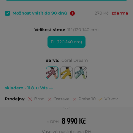
Možnost vrátit do 90 dnů
270 Kč
zdarma
Velikost rámu:
11" (120-140 cm)
11" (120-140 cm)
Barva:
Coral Dream
skladem - 11.8. u Vás
Prodejny:
Brno
Ostrava
Praha 10
Vítkov
8 990 Kč
s DPH
Vaše věrnostní sleva
0%