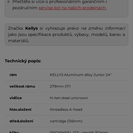
Přečtěte si více o profesionálním garančním i
pozáručním
servise kol na našich prodejnách
.
Značka
Kellys
si vyhrazuje
právo na změnu informací
jako jsou specifikace produktů, výbavy, modelů, barev a
materiálů.
Technický popis:
rám
KELLYS Aluminum alloy Junior 24"
velikost
rámu
279mm (11")
vidlice
hi-ten steel unicrown
hlav.složení
threadless A-head
střed.složení
cartridge (126mm)
kliky
PROWHEEL (32) - length 152mm