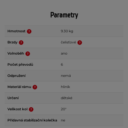
Parametry
Hmotnost
9.30 kg
Brzdy
čelisťové
Volnoběh
ano
Počet převodů
6
Odpružení
nemá
Materiál rámu
hliník
Určení
dětské
Velikost kol
20"
Přídavná stabilizační kolečka
ne