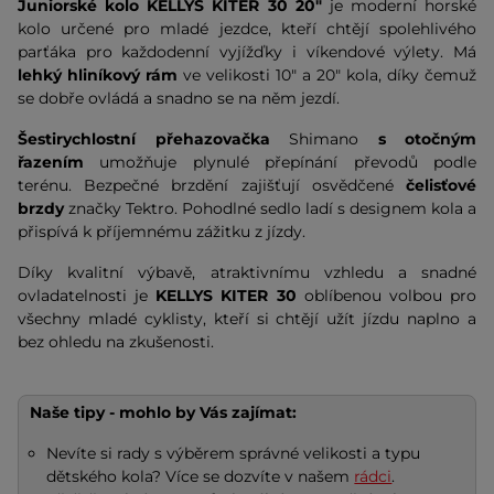
Juniorské kolo KELLYS KITER 30 20"
je moderní horské
kolo určené pro mladé jezdce, kteří chtějí spolehlivého
parťáka pro každodenní vyjížďky i víkendové výlety. Má
lehký hliníkový rám
ve velikosti 10" a 20" kola, díky čemuž
se dobře ovládá a snadno se na něm jezdí.
Šestirychlostní přehazovačka
Shimano
s otočným
řazením
umožňuje plynulé přepínání převodů podle
terénu. Bezpečné brzdění zajišťují osvědčené
čelisťové
brzdy
značky Tektro. Pohodlné sedlo ladí s designem kola a
přispívá k příjemnému zážitku z jízdy.
Díky kvalitní výbavě, atraktivnímu vzhledu a snadné
ovladatelnosti je
KELLYS KITER 30
oblíbenou volbou pro
všechny mladé cyklisty, kteří si chtějí užít jízdu naplno a
bez ohledu na zkušenosti.
Naše tipy - mohlo by Vás zajímat:
Nevíte si rady s výběrem správné velikosti a typu
dětského kola? Více se dozvíte v našem
rádci
.