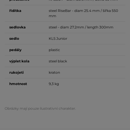
řídítka
steel RiseBar - diam 25.4 mm / šířka 550
mm
sedlovka
steel - diam 27.2mm / length 300mm
sedlo
KLS Junior
pedály
plastic
výplet kola
steel black
rukojeti
kraton
hmotnost
9,3 kg
Obrázky mají pouze ilustrativní charakter.