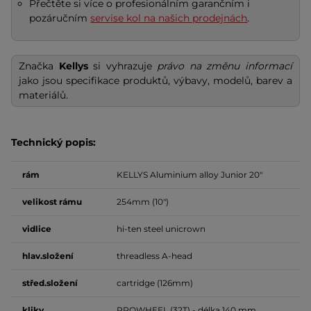
Přečtěte si více o profesionálním garančním i
pozáručním
servise kol na našich prodejnách
.
Značka
Kellys
si vyhrazuje
právo na změnu informací
jako jsou specifikace produktů, výbavy, modelů, barev a
materiálů.
Technický popis:
rám
KELLYS Aluminium alloy Junior 20"
velikost
rámu
254mm (10")
vidlice
hi-ten steel unicrown
hlav.složení
threadless A-head
střed.složení
cartridge (126mm)
kliky
PROWHEEL (32T) - délka 140 mm