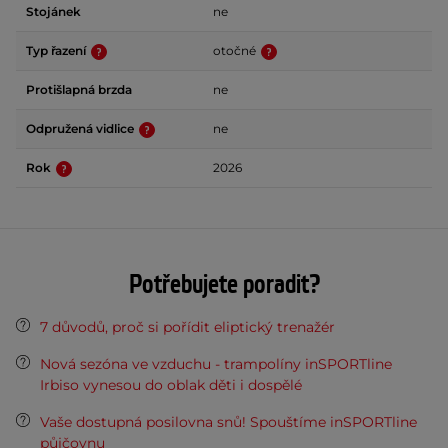
Stojánek
ne
Typ řazení
otočné
Protišlapná brzda
ne
Odpružená vidlice
ne
Rok
2026
Potřebujete poradit?
7 důvodů, proč si pořídit eliptický trenažér
Nová sezóna ve vzduchu - trampolíny inSPORTline
Irbiso vynesou do oblak děti i dospělé
Vaše dostupná posilovna snů! Spouštíme inSPORTline
půjčovnu