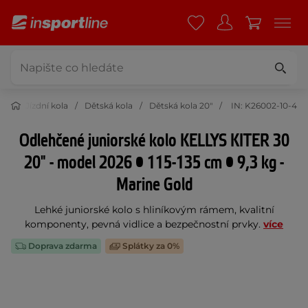
ika
Jízdní kola
Dětská kola
Dětská kola 20"
IN: K26002-10-4
Odlehčené juniorské kolo KELLYS KITER 30
20" - model 2026 • 115-135 cm • 9,3 kg -
Marine Gold
Lehké juniorské kolo s hliníkovým rámem, kvalitní
komponenty, pevná vidlice a bezpečnostní prvky.
více
Doprava zdarma
Splátky za 0%