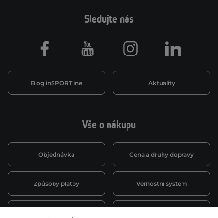
Sledujte nás
Facebook
Youtube
Instagram
LinkedIn
Blog inSPORTline
Aktuality
Vše o nákupu
Objednávka
Cena a druhy dopravy
Způsoby platby
Věrnostní systém
Montáž a servis
Reklamace a záruka