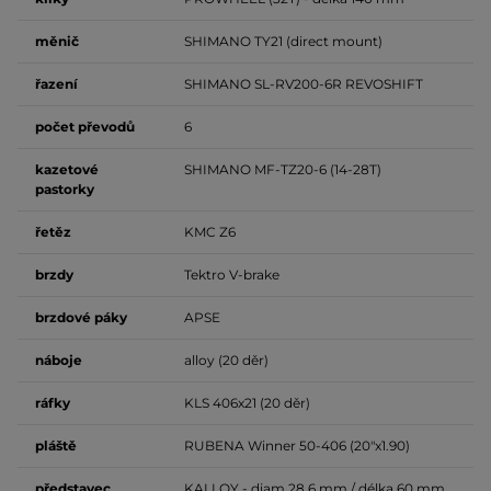
měnič
SHIMANO TY21 (direct mount)
řazení
SHIMANO SL-RV200-6R REVOSHIFT
počet
převodů
6
kazetové
SHIMANO MF-TZ20-6 (14-28T)
pastorky
řetěz
KMC Z6
brzdy
Tektro V-brake
brzdové
páky
APSE
náboje
alloy (20 děr)
ráfky
KLS 406x21 (20 děr)
pláště
RUBENA Winner 50-406 (20"x1.90)
představec
KALLOY - diam 28.6 mm / délka 60 mm