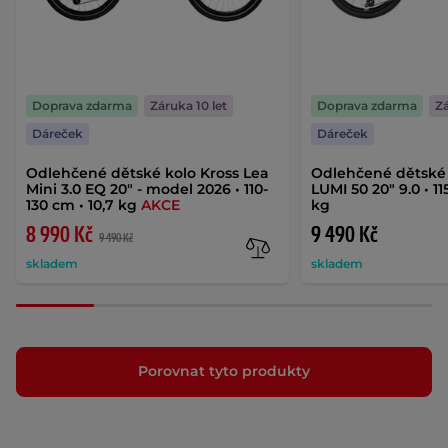
Doprava zdarma
Záruka 10 let
Doprava zdarma
Zá
Dáreček
Dáreček
Odlehčené dětské kolo Kross Lea
Odlehčené dětské
Mini 3.0 EQ 20" - model 2026 • 110-
LUMI 50 20" 9.0 • 11
130 cm • 10,7 kg
AKCE
kg
8 990 Kč
9 490 Kč
9 490 Kč
skladem
skladem
Porovnat tyto produkty