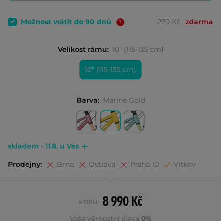
Možnost vrátit do 90 dnů
270 Kč
zdarma
Velikost rámu:
10" (115-135 cm)
10" (115-135 cm)
Barva:
Marine Gold
skladem - 11.8. u Vás
Prodejny:
Brno
Ostrava
Praha 10
Vítkov
8 990 Kč
s DPH
Vaše věrnostní sleva
0%