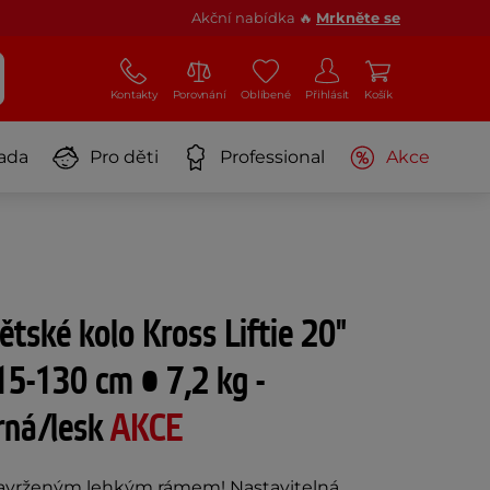
Akční nabídka 🔥
Mrkněte se
Kontakty
Porovnání
Oblíbené
Přihlásit
Košík
ada
Pro děti
Professional
Akce
ětské kolo Kross Liftie 20"
5-130 cm • 7,2 kg -
rná/lesk
AKCE
navrženým lehkým rámem! Nastavitelná