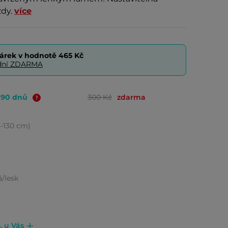
zdy.
více
árek v hodnotě
465 Kč
0 dní ZDARMA
o 90 dnů
300 Kč
zdarma
15-130 cm)
/lesk
. u Vás