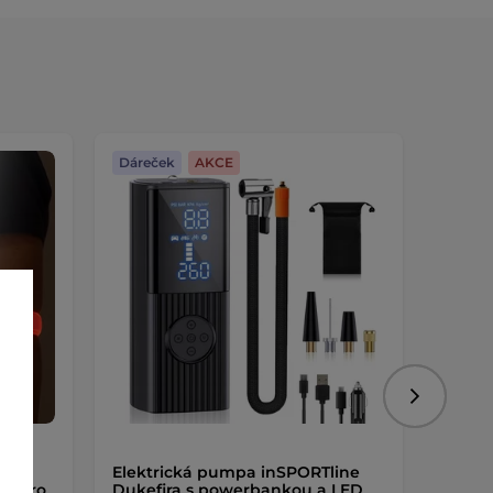
Dáreček
AKCE
Dáreč
Následujíc
ku
Elektrická pumpa inSPORTline
Dětsk
umiero
Dukefira s powerbankou a LED