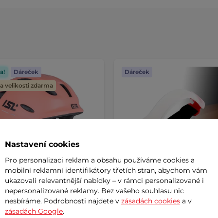
a!
Dáreček
Dáreček
 velikosti zdarma
Nastavení cookies
Pro personalizaci reklam a obsahu používáme cookies a
mobilní reklamní identifikátory třetích stran, abychom vám
ukazovali relevantnější nabídky – v rámci personalizované i
nepersonalizované reklamy. Bez vašeho souhlasu nic
nesbíráme. Podrobnosti najdete v
zásadách cookies
a v
 cyklo přilba s LED světlem
Upínací svítící pásek na ru
zásadách Google
.
mitto
nebo nohu inSPORTline L