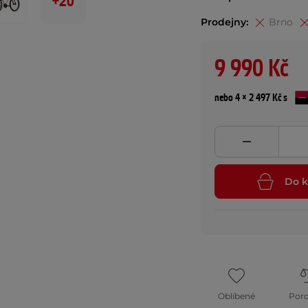
+20
Prodejny:
Brno
9 990 Kč
nebo 4 × 2 497 Kč s
Do k
Oblíbené
Por