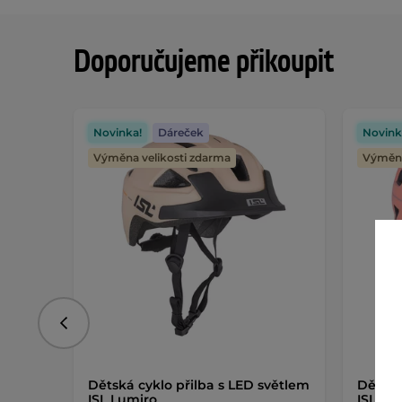
Doporučujeme přikoupit
Novinka!
Dáreček
Novink
Výměna velikosti zdarma
Výměna
Předchozí
Dětská cyklo přilba s LED světlem
Dětská
ISL Lumiro
ISL Lu