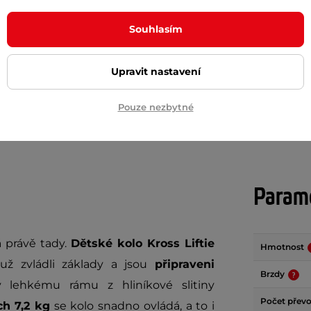
č
169 Kč
Souhlasím
m
skladem
Upravit nastavení
+ Přidat do košíku
+ Přidat do košíku
Pouze nezbytné
Param
 právě tady.
Dětské kolo Kross Liftie
Hmotnost
 už zvládli základy a jsou
připraveni
Brzdy
lehkému rámu z hliníkové slitiny
Počet přev
h 7,2 kg
se kolo snadno ovládá, a to i