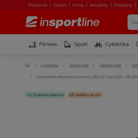
Půjčovna
Outlet
Inlive
Aktuality
Prodejny
Fitness
Sport
Cyklistika
Cyklistika
Jízdní kola
Dětská kola
Dět
Ultra lehké dětské kolo Kross Liftie 20" Gen 009 • 115-
Doprava zdarma
Splátky za 0%