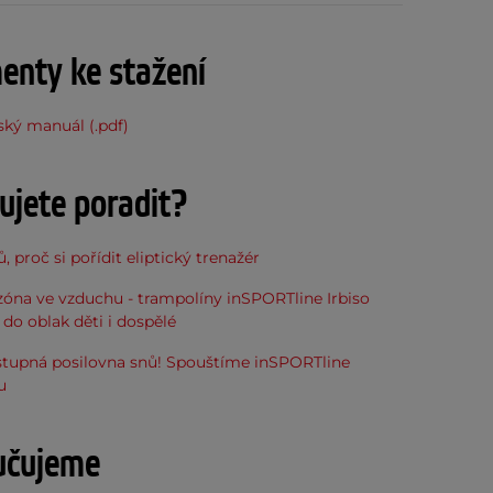
nty ke stažení
ský manuál (.pdf)
ujete poradit?
, proč si pořídit eliptický trenažér
óna ve vzduchu - trampolíny inSPORTline Irbiso
do oblak děti i dospělé
stupná posilovna snů! Spouštíme inSPORTline
u
učujeme