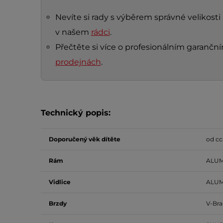
Nevíte si rady s výběrem správné velikosti
v našem
rádci
.
Přečtěte si více o profesionálním garanč
prodejnách
.
Technický popis:
Doporučený věk dítěte
od cca
Rám
ALUM
Vidlice
ALUM
Brzdy
V-Bra