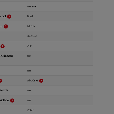
nemá
o od
6 let
mu
hliník
dětské
20"
bilizační
ne
ne
otočné
 brzda
ne
idlice
ne
2025