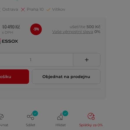
Ostrava
Praha 10
Vítkov
10 490 Kč
ušetříte
500 Kč
-5%
Vaše věrnostní sleva
0%
s DPH
ošíku
Objednat na prodejnu
ovnat
Sdílet
Hlídat
Splátky za 0%