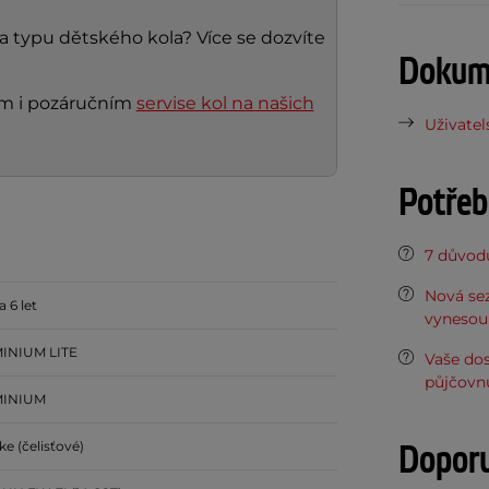
 a typu dětského kola? Více se dozvíte
Dokume
ním i pozáručním
servise kol na našich
Uživatel
Potřeb
7 důvodů
Nová sez
 6 let
vynesou 
INIUM LITE
Vaše do
půjčovn
INIUM
Dopor
ke (čelisťové)