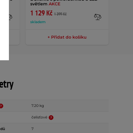
světlem
AKCE
1 129 Kč
399 
1 399 Kč
skladem
sklade
+ Přidat do košíku
etry
7.20 kg
čelisťové
odů
7