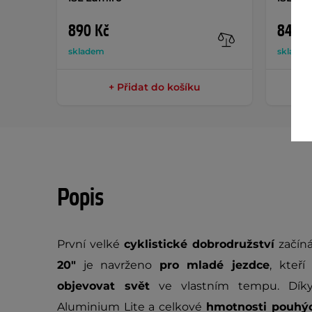
890 Kč
849 K
skladem
sklade
+ Přidat do košíku
Popis
První velké
cyklistické dobrodružství
začíná
20"
je navrženo
pro mladé jezdce
, kteří
objevovat svět
ve vlastním tempu. Díky 
Aluminium Lite a celkové
hmotnosti pouhýc