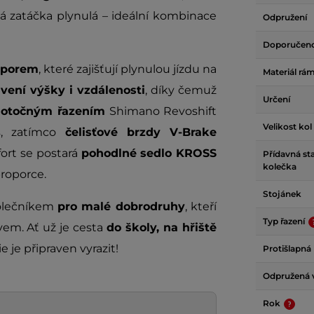
dá zatáčka plynulá – ideální kombinace
Odpružení
Doporučen
odporem
, které zajišťují plynulou jízdu na
Materiál rá
vení výšky i vzdálenosti
, díky čemuž
Určení
 otočným řazením
Shimano Revoshift
Velikost kol
s, zatímco
čelisťové brzdy V-Brake
fort se postará
pohodlné sedlo KROSS
Přídavná sta
kolečka
roporce.
Stojánek
polečníkem
pro malé dobrodruhy
, kteří
Typ řazení
vem. Ať už je cesta
do školy, na hřiště
tie je připraven vyrazit!
Protišlapná
Odpružená v
Rok