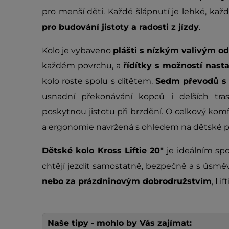
pro menší děti. Každé šlápnutí je lehké, kaž
pro budování jistoty a radosti z jízdy
.
Kolo je vybaveno
plášti s nízkým valivým 
každém povrchu, a
řídítky s možností nasta
kolo roste spolu s dítětem.
Sedm převodů s
usnadní překonávání kopců i delších tra
poskytnou jistotu při brzdění. O celkový kom
a ergonomie navržená s ohledem na dětské p
Dětské kolo Kross Liftie 20"
je ideálním s
chtějí jezdit samostatně, bezpečně a s úsmě
nebo za prázdninovým dobrodružstvím
, Lif
Naše tipy - mohlo by Vás zajímat: