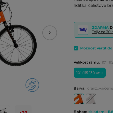
řídítka, čelisťové br
ZDARMA
D
Telly na 3
Následující
Možnost vrátit d
Velikost rámu:
10" (1
10" (115-130 cm)
Barva:
oranžová/černá
E-shop:
skladem - 11.8