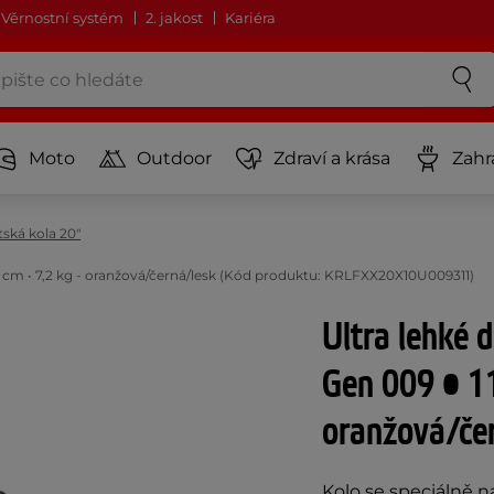
Věrnostní systém
2. jakost
Kariéra
Moto
Outdoor
Zdraví a krása
Zahr
ská kola 20"
130 cm • 7,2 kg - oranžová/černá/lesk (Kód produktu: KRLFXX20X10U009311)
Ultra lehké d
Gen 009 • 11
oranžová/če
Kolo se speciálně 