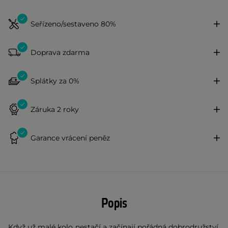
Seřízeno/sestaveno 80%
Doprava zdarma
Splátky za 0%
Záruka 2 roky
Garance vrácení peněz
Popis
Když už malé kolo nestačí a začínají pořádná dobrodružství,