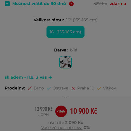
Možnost vrátit do 90 dnů
327 Kč
zdarma
Velikost rámu:
16" (155-165 cm)
16" (155-165 cm)
Barva:
bílá
skladem - 11.8. u Vás
Prodejny:
Brno
Ostrava
Praha 10
Vítkov
12 990 Kč
10 900 Kč
-16%
s DPH
ušetříte
2 090 Kč
Vaše věrnostní sleva
0%