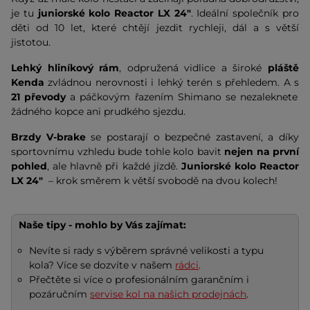
je tu
juniorské kolo Reactor LX 24"
. Ideální společník pro
děti od 10 let, které chtějí jezdit rychleji, dál a s větší
jistotou.
Lehký hliníkový rám
, odpružená vidlice a široké
pláště
Kenda
zvládnou nerovnosti i lehký terén s přehledem. A
s
21 převody
a páčkovým řazením Shimano se nezaleknete
žádného kopce ani prudkého sjezdu.
Brzdy V-brake
se postarají o bezpečné zastavení, a díky
sportovnímu vzhledu bude tohle kolo bavit
nejen na první
pohled
, ale hlavně při každé jízdě.
Juniorské kolo Reactor
LX 24"
– krok směrem k větší svobodě na dvou kolech!
Naše tipy - mohlo by Vás zajímat:
Nevíte si rady s výběrem správné velikosti a typu
kola? Více se dozvíte v našem
rádci
.
Přečtěte si více o profesionálním garančním i
pozáručním
servise kol na našich prodejnách
.