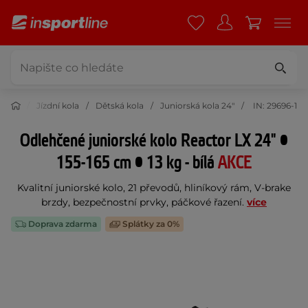
istika
Jízdní kola
Dětská kola
Juniorská kola 24"
IN: 29696-1
Odlehčené juniorské kolo Reactor LX 24" •
155-165 cm • 13 kg - bílá
AKCE
Kvalitní juniorské kolo, 21 převodů, hliníkový rám, V-brake
brzdy, bezpečnostní prvky, páčkové řazení.
více
Doprava zdarma
Splátky za 0%