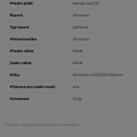
Přední plášť
Kenda 24x2.10
Řazení
Shimano
Typ řazení
páčkové
Přehazovačka
Shimano
Přední ráfek
hliník
Zadní ráfek
hliník
Kliky
Shimano 42/32/22Tx152mm
Příprava pro zadní nosič
ano
Hmotnost
13 kg
Obrázky mají pouze ilustrativní charakter.