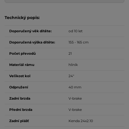
Technický popis:
Doporučený věk dítěte:
od 10 let
Doporučená výška dítěte:
155 - 165 cm
Počet převodů
21
Materiál rámu
hliník
Velikost kol
24"
Odpružení
40 mm
Zadní brzda
V-brake
Přední brzda
V-brake
Zadní plášť
Kenda 24x2.10