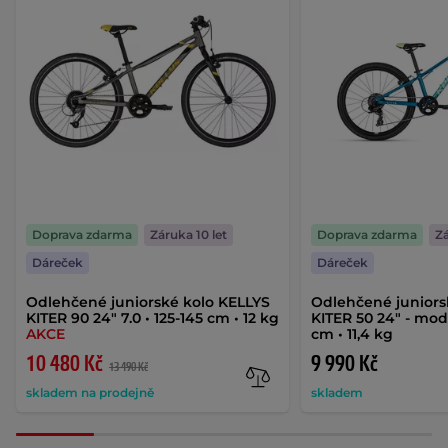
Doprava zdarma
Záruka 10 let
Doprava zdarma
Zá
Dáreček
Dáreček
Odlehčené juniorské kolo KELLYS
Odlehčené juniors
KITER 90 24" 7.0 • 125-145 cm • 12 kg
KITER 50 24" - mod
AKCE
cm • 11,4 kg
10 480 Kč
9 990 Kč
13 490 Kč
skladem na prodejně
skladem