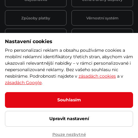
Způsoby platby
Věrnostní systém
Montáž a servis
Reklamace a záruka
Nastavení cookies
Pro personalizaci reklam a obsahu používáme cookies a
Půjčovna
Kariéra
mobilní reklamní identifikátory třetích stran, abychom vám
obchodní podmínky
ukazovali relevantnější nabídky – v rámci personalizované i
nepersonalizované reklamy. Bez vašeho souhlasu nic
nesbíráme. Podrobnosti najdete v
zásadách cookies
a v
zásadách Google
.
© 2026 SEVEN SPORT s.r.o Všechna práva vyhrazena
Podle zákona o evidenci tržeb je prodávající povinen vystavit
Souhlasím
kupujícímu účtenku.
Zároveň je povinen zaevidovat přijatou tržbu u správce daně online; v
případě technického výpadku pak nejpozději do 48 hodin.
Upravit nastavení
Ochrana osobních údajů
Nastavení cookies
Vnitřní oznamovací
systém
Prohlášení přístupnosti
Pouze nezbytné