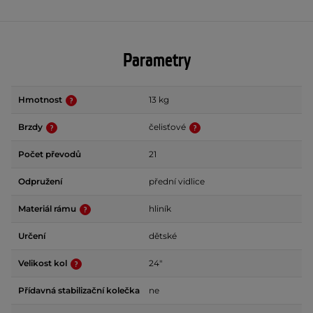
Parametry
Hmotnost
13 kg
Brzdy
čelisťové
Počet převodů
21
Odpružení
přední vidlice
Materiál rámu
hliník
Určení
dětské
Velikost kol
24"
Přídavná stabilizační kolečka
ne