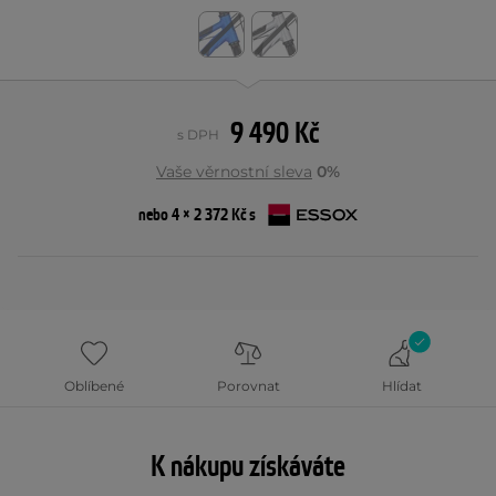
9 490 Kč
s DPH
Vaše věrnostní sleva
0%
nebo 4 × 2 372 Kč s
Oblíbené
Porovnat
Hlídat
K nákupu získáváte