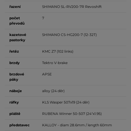
řazení
SHIMANO SL-RV200-7R Revoshift
počet
7
převodů
kazetové
SHIMANO CS-HG200-7 (12-32T)
pastorky
řetěz
KMC Z7 (102 links)
brzdy
Tektro V-brake
brzdové
APSE
páky
náboje
alloy (24 děr)
ráfky
KLS Wasper 507x19 (24 děr)
pláště
RUBENA Winner 50-507 (24"x1.95)
představec
KALLOY - diam 28.6mm / length 60mm