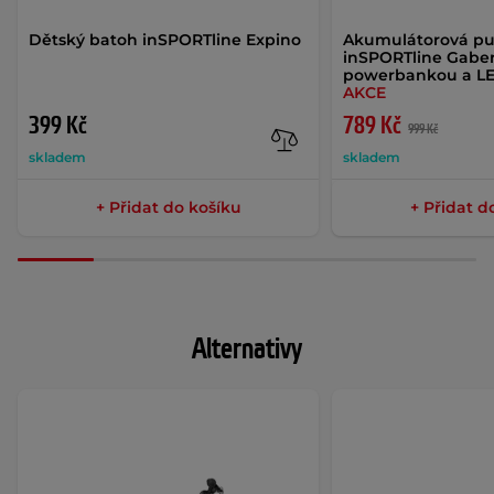
Dětský batoh inSPORTline Expino
Akumulátorová p
inSPORTline Gaberi
powerbankou a LE
AKCE
399 Kč
789 Kč
999 Kč
skladem
skladem
+ Přidat do košíku
+ Přidat d
Alternativy