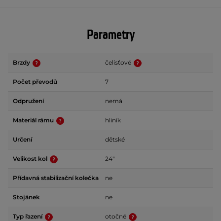
Parametry
Brzdy
čelisťové
Počet převodů
7
Odpružení
nemá
Materiál rámu
hliník
Určení
dětské
Velikost kol
24"
Přídavná stabilizační kolečka
ne
Stojánek
ne
Typ řazení
otočné