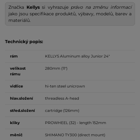
Značka
Kellys
si vyhrazuje
právo na změnu informací
jako jsou specifikace produktů, výbavy, modelů, barev a
materiálů.
Technický popis:
rám
KELLYS Aluminum alloy Junior 24"
velikost
280mm (11")
rámu
vidlice
hi-ten steel unicrown
hlav.složení
threadless A-head
střed.složení
cartridge (126mm)
kliky
PROWHEEL (32) - length 152mm
měnič
SHIMANO TY300 (direct mount)