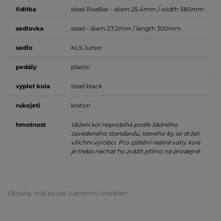
řídítka
steel RiseBar - diam 25.4mm / width 580mm
sedlovka
steel - diam 27.2mm / length 300mm
sedlo
KLS Junior
pedály
plastic
výplet kola
steel black
rukojeti
kraton
hmotnost
Vážení kol neprobíhá podle žádného
zavedeného standardu, kterého by se drželi
všichni výrobci. Pro zjištění reálné váhy kola
je třeba nechat ho zvážit přímo na prodejně.
Obrázky mají pouze ilustrativní charakter.