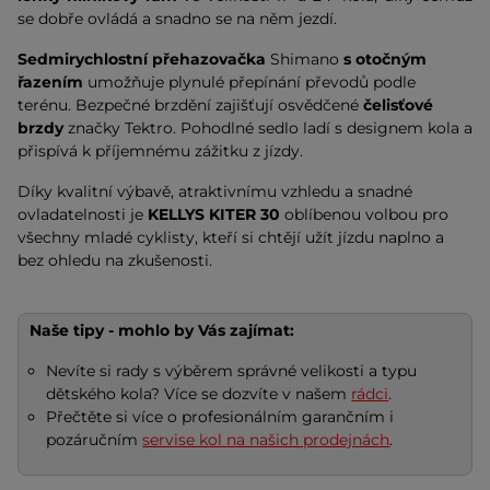
se dobře ovládá a snadno se na něm jezdí.
Sedmirychlostní přehazovačka
Shimano
s otočným
řazením
umožňuje plynulé přepínání převodů podle
terénu. Bezpečné brzdění zajišťují osvědčené
čelisťové
brzdy
značky Tektro. Pohodlné sedlo ladí s designem kola a
přispívá k příjemnému zážitku z jízdy.
Díky kvalitní výbavě, atraktivnímu vzhledu a snadné
ovladatelnosti je
KELLYS KITER 30
oblíbenou volbou pro
všechny mladé cyklisty, kteří si chtějí užít jízdu naplno a
bez ohledu na zkušenosti.
Naše tipy - mohlo by Vás zajímat:
Nevíte si rady s výběrem správné velikosti a typu
dětského kola? Více se dozvíte v našem
rádci
.
Přečtěte si více o profesionálním garančním i
pozáručním
servise kol na našich prodejnách
.