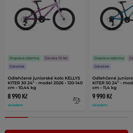
Doprava zdarma
Záruka 10 let
Doprava zdarma
Zá
Dáreček
Dáreček
Odlehčené juniorské kolo KELLYS
Odlehčené juniors
KITER 30 24" - model 2026 • 120-140
KITER 50 24" - mod
cm • 10,44 kg
cm • 11,4 kg
8 990 Kč
9 990 Kč
skladem
skladem