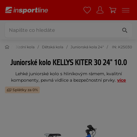
stika
Jízdní kola
Dětská kola
Juniorská kola 24"
IN: K25030
Juniorské kolo KELLYS KITER 30 24" 10.0
Lehké juniorské kolo s hliníkovým rámem, kvalitní
komponenty, pevná vidlice a bezpečnostní prvky.
více
Splátky za 0%