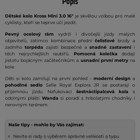
Popis
Dětské kolo Kross Mini 3.0 16"
je skvělou volbou pro malé
cyklisty, kteří se teprve učí jezdit.
Pevný ocelový rám
vydrží i divočejší jízdy malých
objevitelů, zatímco kombinace přední
čelisťové
brzdy a
zadního
torpéda
zajistí bezpečné a
snadné zastavení
i
těch nejrychlejších raubířů.
Pomocná kolečka
dodají
jistotu bojácným začátečníkům a
usnadní první metry
na
kole.
Děti si kolo zamilují na první pohled –
moderní design
a
pohodlné sedlo
Selle Royal Explora JR se postarají o
příjemnou jízdu. Nafukovací
šestnáctipalcová kola
s
odolnými plášti
Wanda
si poradí s hrbolatými chodníky i
nerovným terénem.
Naše tipy - mohlo by Vás zajímat:
Nevíte si rady s výběrem správné velikosti a typu