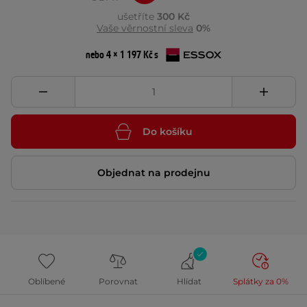
ušetříte
300 Kč
Vaše věrnostní sleva
0%
nebo 4 × 1 197 Kč s
Do košíku
Objednat na prodejnu
Oblíbené
Porovnat
Hlídat
Splátky za 0%