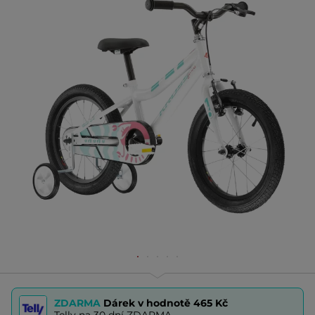
ZDARMA
Dárek v hodnotě
465 Kč