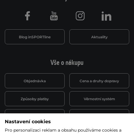
Facebook
Youtube
Instagram
LinkedIn
Blog inSPORTline
Aktuality
Vše o nákupu
Objednávka
Cena a druhy dopravy
Způsoby platby
Věrnostní systém
Montáž a servis
Reklamace a záruka
Nastavení cookies
Pro personalizaci reklam a obsahu používáme cookies a
Půjčovna