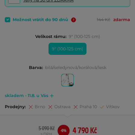
Telly na 30 dní ZDARMA
Možnost vrátit do 90 dnů
144 Kč
zdarma
Velikost rámu:
9" (100-125 cm)
9" (100-125 cm)
Barva:
bílá/seledynová/korálová/lesk
skladem - 11.8. u Vás
Prodejny:
Brno
Ostrava
Praha 10
Vítkov
5 090 Kč
4 790 Kč
-6%
s DPH