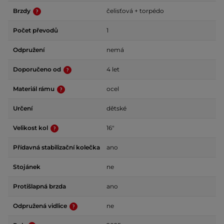
Brzdy
čelisťová + torpédo
Počet převodů
1
Odpružení
nemá
Doporučeno od
4 let
Materiál rámu
ocel
Určení
dětské
Velikost kol
16"
Přídavná stabilizační kolečka
ano
Stojánek
ne
Protišlapná brzda
ano
Odpružená vidlice
ne