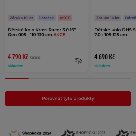
Záruka 10 let
Dáreček
AKCE
Záruka 10 let
Dáre
Dětské kolo Kross Racer 3.0 16"
Dětské kolo DHS S
Gen 005 • 110-130 cm
AKCE
7.0 • 105-125 cm
4 790 Kč
4 690 Kč
5 090 Kč
skladem
skladem
Porovnat tyto produkty