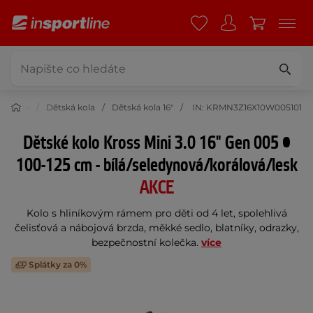
dní kola
Dětská kola
Dětská kola 16"
IN: KRMN3Z16X10W005101
Dětské kolo Kross Mini 3.0 16" Gen 005 •
100-125 cm - bílá/seledynová/korálová/lesk
AKCE
Kolo s hliníkovým rámem pro děti od 4 let, spolehlivá
čelisťová a nábojová brzda, měkké sedlo, blatníky, odrazky,
bezpečnostní kolečka.
více
Splátky za 0%