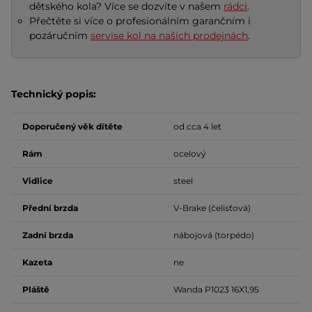
dětského kola? Více se dozvíte v našem
rádci
.
Přečtěte si více o profesionálním garančním i
pozáručním
servise kol na našich prodejnách
.
Technický popis:
Doporučený věk dítěte
od cca 4 let
Rám
ocelový
Vidlice
steel
Přední brzda
V-Brake (čelisťová)
Zadní brzda
nábojová (torpédo)
Kazeta
ne
Pláště
Wanda P1023 16X1,95