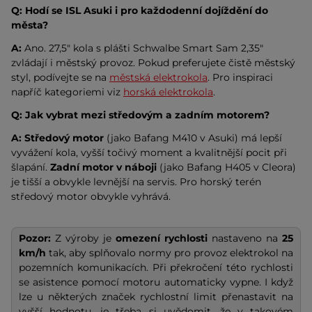
Q: Hodí se ISL Asuki i pro každodenní dojíždění do 
města?
A:
 Ano. 27,5″ kola s plášti Schwalbe Smart Sam 2,35″ 
zvládají i městský provoz. Pokud preferujete čistě městský 
styl, podívejte se na 
městská elektrokola
. Pro inspiraci 
napříč kategoriemi viz 
horská elektrokola
.
Q: Jak vybrat mezi středovým a zadním motorem?
A:
Středový motor
 (jako Bafang M410 v Asuki) má lepší 
vyvážení kola, vyšší točivý moment a kvalitnější pocit při 
šlapání. 
Zadní motor v náboji
 (jako Bafang H405 v Cleora) 
je tišší a obvykle levnější na servis. Pro horský terén 
středový motor obvykle vyhrává.
Pozor:
Z výroby je
omezení rychlosti
nastaveno na
25
km/h
tak, aby splňovalo normy pro provoz elektrokol na
pozemních komunikacích. Při překročení této rychlosti
se asistence pomocí motoru automaticky vypne. I když
lze u některých značek rychlostní limit přenastavit na
vyšší hodnotu, je třeba si uvědomit, že v takovém