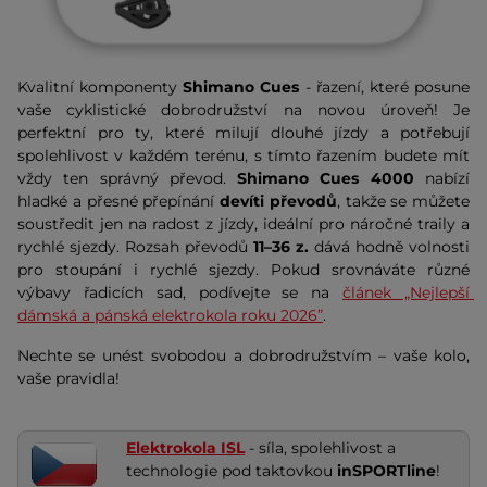
Kvalitní komponenty
Shimano Cues
- řazení, které posune
vaše cyklistické dobrodružství na novou úroveň! Je
perfektní pro ty, které milují dlouhé jízdy a potřebují
spolehlivost v každém terénu, s tímto řazením budete mít
vždy ten správný převod.
Shimano Cues 4000
nabízí
hladké a přesné přepínání
devíti převodů
, takže se můžete
soustředit jen na radost z jízdy, ideální pro náročné traily a
rychlé sjezdy. R
ozsah převodů 
11–36 z.
 dává hodně volnosti 
pro stoupání i rychlé sjezdy. Pokud srovnáváte různé 
výbavy řadicích sad, podívejte se na 
článek „Nejlepší 
dámská a pánská elektrokola roku 2026”
.
Nechte se unést svobodou a dobrodružstvím – vaše kolo,
vaše pravidla!
Elektrokola ISL
- síla, spolehlivost a
technologie pod taktovkou
inSPORTline
!