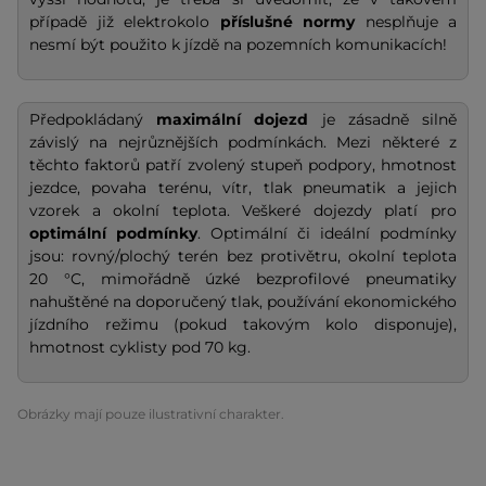
případě již elektrokolo
příslušné normy
nesplňuje a
nesmí být použito k jízdě na pozemních komunikacích!
Předpokládaný
maximální dojezd
je zásadně silně
závislý na nejrůznějších podmínkách. Mezi některé z
těchto faktorů patří zvolený stupeň podpory, hmotnost
jezdce, povaha terénu, vítr, tlak pneumatik a jejich
vzorek a okolní teplota. Veškeré dojezdy platí pro
optimální podmínky
. Optimální či ideální podmínky
jsou: rovný/plochý terén bez protivětru, okolní teplota
20 °C, mimořádně úzké bezprofilové pneumatiky
nahuštěné na doporučený tlak, používání ekonomického
jízdního režimu (pokud takovým kolo disponuje),
hmotnost cyklisty pod 70 kg.
Obrázky mají pouze ilustrativní charakter.