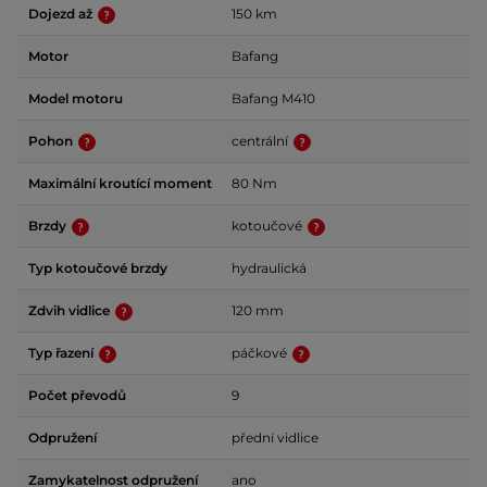
Dojezd až
150 km
Motor
Bafang
Model motoru
Bafang M410
Pohon
centrální
Maximální kroutící moment
80 Nm
Brzdy
kotoučové
Typ kotoučové brzdy
hydraulická
Zdvih vidlice
120 mm
Typ řazení
páčkové
Počet převodů
9
Odpružení
přední vidlice
Zamykatelnost odpružení
ano