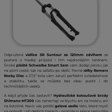
Odpružená
vidlice SR Suntour se 120mm zdvihem
se
postará o hladký průjezd i tím nejdrsnějším terénem.
Široké
pláště Schwalbe Smart Sam
vám dodají jistotu jak
na polní cestě, tak na asfaltu po dešti. Pevné
ráfky Remerx
Rocky Disc
a 27,5" kola vám zaručí perfektní ovladatelnost
a stabilitu, takže se můžete bez obav pustit i do
techničtějších úseků.
A když přijde čas zastavit?
Hydraulické kotoučové brzdy
Shimano MT200
vás nenechají ve štychu ani na mokru, ani
na šotolině. Navíc vás potěší
gelové sedlo
Velo, které myslí
na pohodlí i při delších trasách – protože si přece zasloužíte