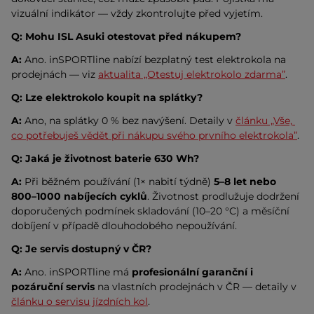
vizuální indikátor — vždy zkontrolujte před vyjetím.
Q: Mohu ISL Asuki otestovat před nákupem?
A:
 Ano. inSPORTline nabízí bezplatný test elektrokola na 
prodejnách — viz 
aktualita „Otestuj elektrokolo zdarma”
.
Q: Lze elektrokolo koupit na splátky?
A:
 Ano, na splátky 0 % bez navýšení. Detaily v 
článku „Vše, 
co potřebuješ vědět při nákupu svého prvního elektrokola”
.
Q: Jaká je životnost baterie 630 Wh?
A:
 Při běžném používání (1× nabití týdně) 
5–8 let nebo 
800–1000 nabíjecích cyklů
. Životnost prodlužuje dodržení 
doporučených podmínek skladování (10–20 °C) a měsíční 
dobíjení v případě dlouhodobého nepoužívání.
Q: Je servis dostupný v ČR?
A:
 Ano. inSPORTline má 
profesionální garanční i 
pozáruční servis
 na vlastních prodejnách v ČR — detaily v 
článku o servisu jízdních kol
.