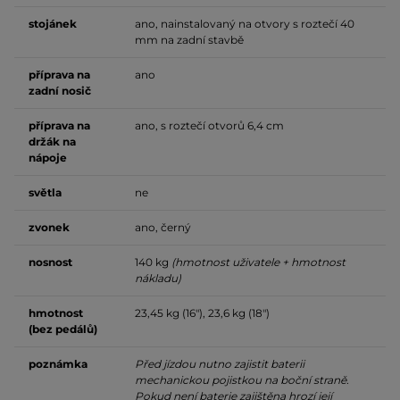
stojánek
ano, nainstalovaný na otvory s roztečí 40
mm na zadní stavbě
příprava na
ano
zadní nosič
příprava na
ano, s roztečí otvorů 6,4 cm
držák na
nápoje
světla
ne
zvonek
ano, černý
nosnost
140 kg
(hmotnost uživatele + hmotnost
nákladu)
hmotnost
23,45 kg (16"), 23,6 kg (18")
(bez pedálů)
poznámka
Před jízdou nutno zajistit baterii
mechanickou pojistkou na boční straně.
Pokud není baterie zajištěna hrozí její