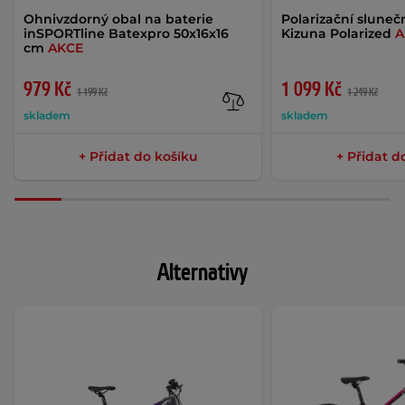
Ohnivzdorný obal na baterie
Polarizační slunečn
inSPORTline Batexpro 50x16x16
Kizuna Polarized
A
cm
AKCE
979 Kč
1 099 Kč
1 199 Kč
1 249 Kč
skladem
skladem
+ Přidat do košíku
+ Přidat d
Alternativy