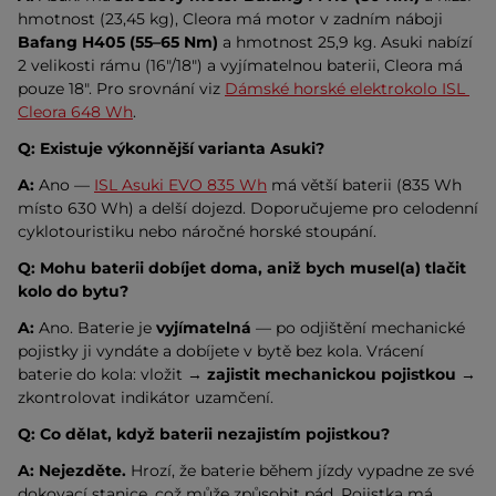
hmotnost (23,45 kg), Cleora má motor v zadním náboji 
Bafang H405 (55–65 Nm)
 a hmotnost 25,9 kg. Asuki nabízí 
2 velikosti rámu (16″/18″) a vyjímatelnou baterii, Cleora má 
pouze 18″. Pro srovnání viz 
Dámské horské elektrokolo ISL 
Cleora 648 Wh
.
Q: Existuje výkonnější varianta Asuki?
A:
 Ano — 
ISL Asuki EVO 835 Wh
 má větší baterii (835 Wh 
místo 630 Wh) a delší dojezd. Doporučujeme pro celodenní 
cyklotouristiku nebo náročné horské stoupání.
Q: Mohu baterii dobíjet doma, aniž bych musel(a) tlačit 
kolo do bytu?
A:
 Ano. Baterie je 
vyjímatelná
 — po odjištění mechanické 
pojistky ji vyndáte a dobíjete v bytě bez kola. Vrácení 
baterie do kola: vložit → 
zajistit mechanickou pojistkou
 → 
zkontrolovat indikátor uzamčení.
Q: Co dělat, když baterii nezajistím pojistkou?
A:
Nejezděte.
 Hrozí, že baterie během jízdy vypadne ze své 
dokovací stanice, což může způsobit pád. Pojistka má 