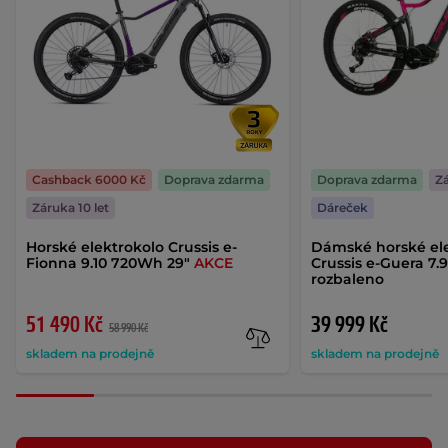
Cashback 6000 Kč
Doprava zdarma
Doprava zdarma
Zá
Záruka 10 let
Dáreček
Horské elektrokolo Crussis e-
Dámské horské el
Fionna 9.10 720Wh 29"
AKCE
Crussis e-Guera 7.9
rozbaleno
51 490 Kč
39 999 Kč
58 990 Kč
skladem na prodejně
skladem na prodejně