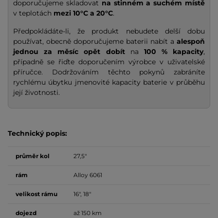
doporučujeme skladovat
na stinném a suchém místě
v teplotách
mezi 10°C a 20°C
.
Předpokládáte-li, že produkt nebudete delší dobu
používat, obecně doporučujeme baterii nabít a
alespoň
jednou za měsíc opět dobít
na
100 % kapacity
,
případně se řiďte doporučením výrobce v uživatelské
příručce. Dodržováním těchto pokynů zabráníte
rychlému úbytku jmenovité kapacity baterie v průběhu
její životnosti.
Technický popis:
průměr kol
27,5"
rám
Alloy 6061
velikost rámu
16", 18"
dojezd
až 150 km