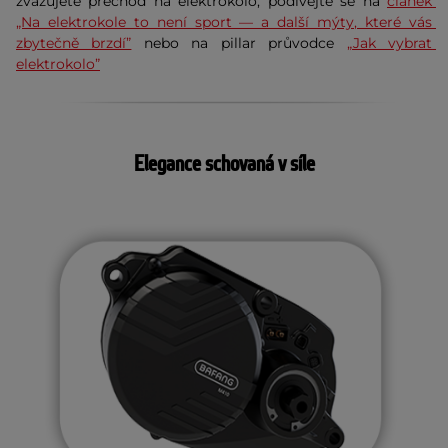
zvažujete přechod na elektrokolo, podívejte se na 
článek 
„Na elektrokole to není sport — a další mýty, které vás 
zbytečně brzdí”
 nebo na pillar průvodce 
„Jak vybrat 
elektrokolo”
Elegance schovaná v síle