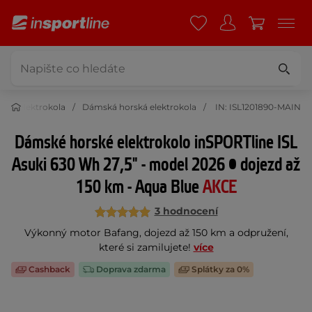
ská elektrokola
Dámská horská elektrokola
IN: ISL1201890-MAIN
Dámské horské elektrokolo inSPORTline ISL
Asuki 630 Wh 27,5" - model 2026 • dojezd až
150 km - Aqua Blue
AKCE
3 hodnocení
Výkonný motor Bafang, dojezd až 150 km a odpružení,
které si zamilujete!
více
Cashback
Doprava zdarma
Splátky za 0%