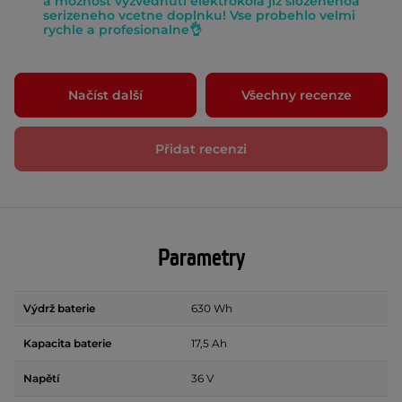
a moznost vyzvednuti elektrokola jiz slozenehoa
serizeneho vcetne doplnku! Vse probehlo velmi
rychle a profesionalne👌
Načíst další
Všechny recenze
Přidat recenzi
Parametry
Výdrž baterie
630 Wh
Kapacita baterie
17,5 Ah
Napětí
36 V