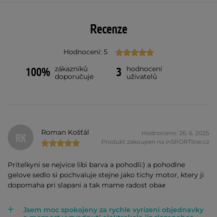
Recenze
Hodnocení: 5
zákazníků
hodnocení
100%
3
doporučuje
uživatelů
Roman Košťál
Hodnoceno: 26. 6. 2025
RK
Produkt zakoupen na inSPORTline.cz
Pritelkyni se nejvice libi barva a pohodli:) a pohodlne
gelove sedlo si pochvaluje stejne jako tichy motor, ktery ji
dopomaha pri slapani a tak mame radost oba✊
Jsem moc spokojeny za rychle vyrizeni objednavky