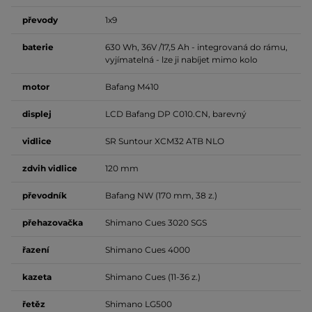
převody
1x9
baterie
630 Wh, 36V /17,5 Ah - integrovaná do rámu,
vyjímatelná - lze ji nabíjet mimo kolo
motor
Bafang M410
displej
LCD Bafang DP C010.CN, barevný
vidlice
SR Suntour XCM32 ATB NLO
zdvih vidlice
120 mm
převodník
Bafang NW (170 mm, 38 z.)
přehazovačka
Shimano Cues 3020 SGS
řazení
Shimano Cues 4000
kazeta
Shimano Cues (11-36 z.)
řetěz
Shimano LG500