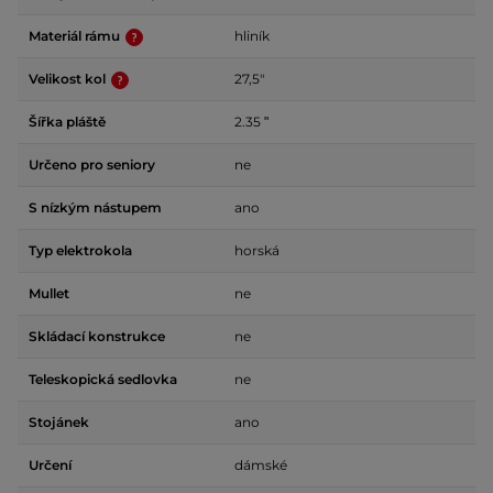
Materiál rámu
hliník
Velikost kol
27,5"
Šířka pláště
2.35 ʺ
Určeno pro seniory
ne
S nízkým nástupem
ano
Typ elektrokola
horská
Mullet
ne
Skládací konstrukce
ne
Teleskopická sedlovka
ne
Stojánek
ano
Určení
dámské