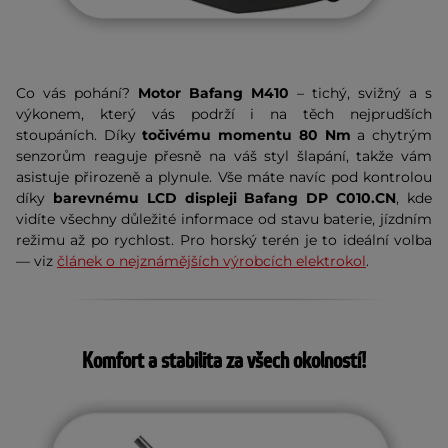
Co vás pohání?
Motor Bafang M410
– tichý, svižný a s
výkonem, který vás podrží i na těch nejprudších
stoupáních. Díky
točivému momentu 80 Nm
a chytrým
senzorům reaguje přesně na váš styl šlapání, takže vám
asistuje přirozeně a plynule. Vše máte navíc pod kontrolou
díky
barevnému LCD displeji Bafang DP C010.CN
, kde
vidíte všechny důležité informace od stavu baterie, jízdním
režimu až po rychlost.
Pro horský terén je to ideální volba 
— viz 
článek o nejznámějších výrobcích elektrokol
.
Komfort a stabilita za všech okolností!