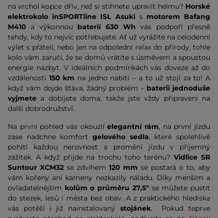
na vrchol kopce dřív, než si stihnete upravit helmu?
Horské
elektrokolo inSPORTline ISL Asuki
s
motorem Bafang
M410
a výkonnou
baterií 630 Wh
vás podpoří přesně
tehdy, kdy to nejvíc potřebujete. Ať už vyrážíte na celodenní
výlet s přáteli, nebo jen na odpolední relax do přírody, tohle
kolo vám zaručí, že se domů vrátíte s úsměvem a spoustou
energie nazbyt. V ideálních podmínkách vás doveze až do
vzdálenosti
150 km
na jedno nabití – a to už stojí za to! A
když vám dojde šťáva, žádný problém –
baterii jednoduše
vyjmete
a dobijete doma, takže jste vždy připraveni na
další dobrodružství.
Na první pohled vás okouzlí
elegantní rám
, na první jízdu
zase nadchne komfort
gelového sedla
, které spolehlivě
pohltí každou nerovnost a promění jízdu v příjemný
zážitek. A když přijde na trochu toho terénu?
Vidlice SR
Suntour XCM32
se zdvihem
120 mm
se postará o to, aby
vám kořeny ani kameny nezkazily náladu. Díky menším a
ovladatelnějším
kolům o průměru 27,5"
se můžete pustit
do stezek, lesů i města bez obav. A z praktického hlediska
vás potěší i již nainstalovaný
stojánek
.
Pokud teprve 