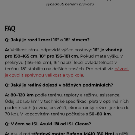
vypadnutí během provozu.
FAQ
Q: Jaký je rozdíl mezi 16″ a 18″ rámem?
A:
 Velikost rámu odpovídá výšce postavy: 
16″ je vhodný 
pro 150–165 cm
, 
18″ pro 156–181 cm
. Pokud máte výšku v 
překryvu (156–165 cm), 16″ nabízí lepší ovladatelnost v 
terénu, 18″ stabilitu na delších trasách. Pro detail viz 
návod 
jak zvolit správnou velikost a typ kola
.
Q: Jaký je reálný dojezd v běžných podmínkách?
A:
80–120 km
 podle terénu, teploty a režimu asistence. 
Údaj „až 150 km” v technické specifikaci platí v optimálních 
podmínkách (rovina, bezvětří, ekonomický režim, jezdec do 
70 kg). V kopcovitém terénu počítejte s 
50–80 km
.
Q: V čem se ISL Asuki liší od ISL Cleora?
A:
 Asuki má 
středový motor Bafang M410 (80 Nm)
 a nižší 