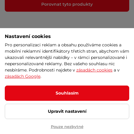
Porovnat tyto produkty
Nastavení cookies
Pro personalizaci reklam a obsahu používáme cookies a
mobilní reklamní identifikátory třetích stran, abychom vám
ukazovali relevantnější nabídky – v rámci personalizované i
nepersonalizované reklamy. Bez vašeho souhlasu nic
nesbíráme. Podrobnosti najdete v
zásadách cookies
a v
zásadách Google
.
Kontaktujte nás
Souhlasím
Infolinka
:
+420 556 300 970
Upravit nastavení
Prodejna Brno
Prodejna Ostrava
+420 556 770 196
+420 556 770 198
Pouze nezbytné