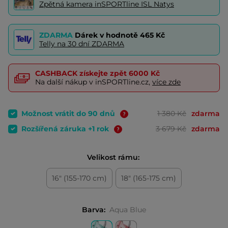
Zpětná kamera inSPORTline ISL Natys
ZDARMA
Dárek v hodnotě
465 Kč
Telly na 30 dní ZDARMA
CASHBACK
získejte zpět
6000 Kč
Na další nákup v inSPORTline.cz,
více zde
Možnost vrátit do 90 dnů
1 380 Kč
zdarma
Rozšířená záruka +1 rok
3 679 Kč
zdarma
Velikost rámu:
16" (155-170 cm)
18" (165-175 cm)
Barva:
Aqua Blue