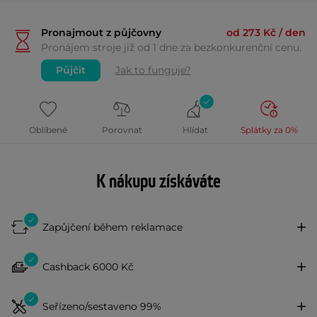
Pronajmout z půjčovny
od 273 Kč / den
Pronájem stroje již od 1 dne za bezkonkurenční cenu.
Půjčit
Jak to funguje?
Oblíbené
Porovnat
Hlídat
Splátky za 0%
K nákupu získáváte
Zapůjčení během reklamace
Cashback 6000 Kč
Seřízeno/sestaveno 99%