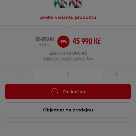
Zvolte variantu produktu
56 890 Kč
45 990 Kč
-19%
s DPH
ušetříte
10 900 Kč
Vaše věrnostní sleva
0%
Do košíku
Objednat na prodejnu