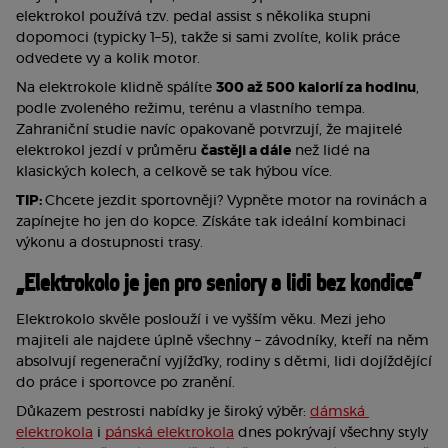
elektrokol používá tzv. pedal assist s několika stupni 
dopomoci (typicky 1–5), takže si sami zvolíte, kolik práce 
odvedete vy a kolik motor.
Na elektrokole klidně spálíte 
300 až 500 kalorií za hodinu
, 
podle zvoleného režimu, terénu a vlastního tempa. 
Zahraniční studie navíc opakovaně potvrzují, že majitelé 
elektrokol jezdí v průměru 
častěji a dále
 než lidé na 
klasických kolech, a celkově se tak hýbou více.
TIP: 
Chcete jezdit sportovněji? Vypněte motor na rovinách a 
zapínejte ho jen do kopce. Získáte tak ideální kombinaci 
výkonu a dostupnosti trasy.
„Elektrokolo je jen pro seniory a lidi bez kondice“
Elektrokolo skvěle poslouží i ve vyšším věku. Mezi jeho 
majiteli ale najdete úplně všechny – závodníky, kteří na něm 
absolvují regenerační vyjížďky, rodiny s dětmi, lidi dojíždějící 
do práce i sportovce po zranění.
Důkazem pestrosti nabídky je široký výběr: 
dámská 
elektrokola
 i 
pánská elektrokola
 dnes pokrývají všechny styly 