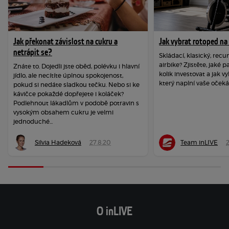
Jak překonat závislost na cukru a
Jak vybrat rotoped n
netrápit se?
Skládací, klasický, re
airbike? Zjistěte, jaké 
Znáte to. Dojedli jste oběd, polévku i hlavní
kolik investovat a jak vy
jídlo, ale necítíte úplnou spokojenost,
který naplní vaše očeká
pokud si nedáte sladkou tečku. Nebo si ke
kávičce pokaždé dopřejete i koláček?
Podlehnout lákadlům v podobě potravin s
vysokým obsahem cukru je velmi
jednoduché...
Silvia Hadeková
27.8.20
Team inLIVE
O inLIVE