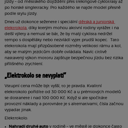
jízdy – od městského dojíždění přes trekingové cyklotrasy až 
po horské singletracky. Pro každého se najde model přesně 
podle stylu jízdy.
Dnes už dokonce seženete i speciální 
dětská a juniorská 
elektrokola
, díky kterým mohou aktivní rodiny vyrážet i na 
delší výlety a nemusí se bát, že by malý cyklista nedržel 
tempo s dospěláky nebo nezvládl vyjet prudší kopec.  Tato 
elektrokola mají přizpůsobené rozměry velikosti rámu a kol, 
aby se malým jezdcům dobře ovládala. Navíc citlivě 
nastavený výkon motoru zajišťuje bezpečnou jízdu bez rizika 
přílišného zrychlení. 
„Elektrokolo se nevyplatí“
Vstupní cena může být vyšší, to je pravda. Kvalitní 
elektrokolo pořídíte od 30 000 Kč a u prémiových modelů 
se dostanete i nad 100 000 Kč. Když si ale spočítáte 
provozní náklady a porovnáte je s alternativami, čísla začnou 
vypadat jinak.
Elektrokolo:
Nahradí druhé auto
 v rodině – ve městě je dokonce často 