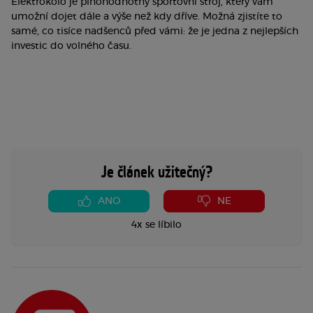
Elektrokolo je plnohodnotný sportovní stroj, který vám 
umožní dojet dále a výše než kdy dříve. Možná zjistíte to 
samé, co tisíce nadšenců před vámi: že je jedna z nejlepších 
investic do volného času.
Je článek užitečný?
ANO
NE
4x se líbilo