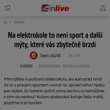
Cvičení
Na elektrokole to není sport a další
mýty, které vás zbytečně brzdí
Team inLIVE
26.5.26
Cvičení
#elektrokolo
#mýty o cvičení
Přemýšlíte o pořízení elektrokola, ale kamarád tvrdí,
že to s pravým sportem nemá nic společného? Nebo
jste slyšeli, že baterie vydrží sotva sezónu a nemůžete
s ním do terénu? Kolem elektrokol koluje řada mýtů,
pojďme si je vyvrátit.