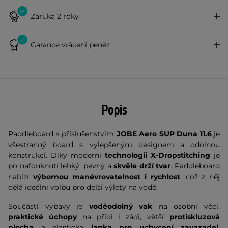
Záruka 2 roky
Garance vrácení peněz
Popis
Paddleboard s příslušenstvím
JOBE Aero SUP Duna 11.6
je
všestranný board s vylepšeným designem a odolnou
konstrukcí. Díky moderní
technologii X-Dropstitching
je
po nafouknutí lehký, pevný a
skvěle drží tvar
. Paddleboard
nabízí
výbornou manévrovatelnost i
rychlost
, což z něj
dělá ideální volbu pro delší výlety na vodě.
Součástí výbavy je
voděodolný vak
na osobní věci,
praktické úchopy
na přídi i zádi, větší
protiskluzová
plocha
a elastická
lanka pro uchycení zavazadel
.