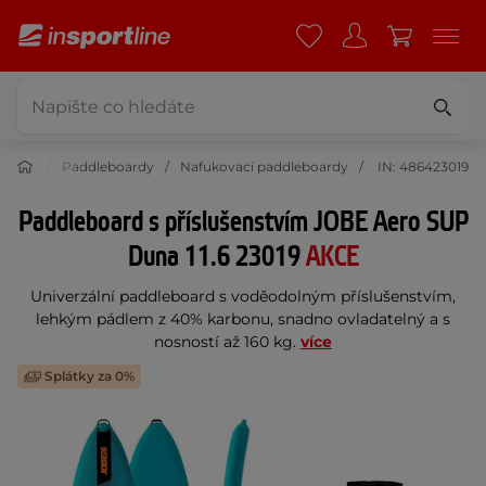
Sport
Paddleboardy
Nafukovací paddleboardy
IN: 486423019
Paddleboard s příslušenstvím JOBE Aero SUP
Duna 11.6 23019
AKCE
Univerzální paddleboard s voděodolným příslušenstvím,
lehkým pádlem z 40% karbonu, snadno ovladatelný a s
nosností až 160 kg.
více
Splátky za 0%