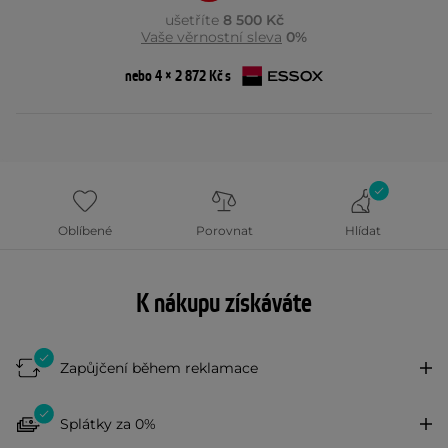
ušetříte
8 500 Kč
Vaše věrnostní sleva
0%
nebo 4 × 2 872 Kč s
Oblíbené
Porovnat
Hlídat
K nákupu získáváte
Zapůjčení během reklamace
Splátky za 0%