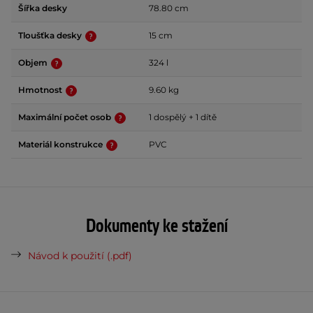
Šířka desky
78.80 cm
Tloušťka desky
15 cm
Objem
324 l
Hmotnost
9.60 kg
Maximální počet osob
1 dospělý + 1 dítě
Materiál konstrukce
PVC
Dokumenty ke stažení
Návod k použití (.pdf)