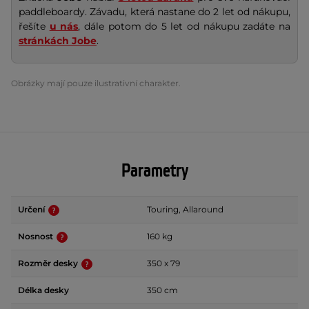
paddleboardy. Závadu, která nastane do 2 let od nákupu,
řešíte
u nás
, dále potom do 5 let od nákupu zadáte na
stránkách Jobe
.
Obrázky mají pouze ilustrativní charakter.
Parametry
Určení
Touring, Allaround
Nosnost
160 kg
Rozměr desky
350 x 79
Délka desky
350 cm