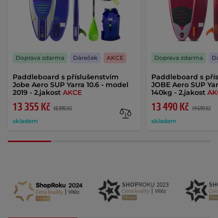
Doprava zdarma
Dáreček
AKCE
Doprava zdarma
D
Paddleboard s příslušenstvím
Paddleboard s pří
Jobe Aero SUP Yarra 10.6 - model
JOBE Aero SUP Yarra
2019 - 2.jakost
AKCE
140kg - 2.jakost
AK
13 355 Kč
13 490 Kč
18 890 Kč
19 690 Kč
skladem
skladem