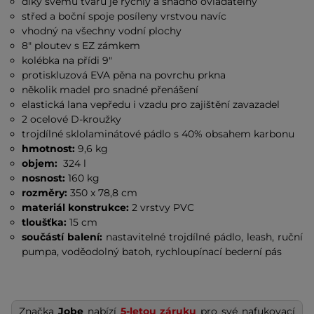
díky svému tvaru je rychlý a snadno ovladatelný
střed a boční spoje posíleny vrstvou navíc
vhodný na všechny vodní plochy
8" ploutev s EZ zámkem
kolébka na přídi 9"
protiskluzová EVA pěna na povrchu prkna
několik madel pro snadné přenášení
elastická lana vepředu i vzadu pro zajištění zavazadel
2 ocelové D-kroužky
trojdílné sklolaminátové pádlo s 40% obsahem karbonu
hmotnost:
9,6 kg
objem:
324 l
nosnost:
160 kg
rozměry:
350 x 78,8 cm
materiál konstrukce:
2 vrstvy PVC
tloušťka:
15 cm
součástí balení:
nastavitelné trojdílné pádlo, leash, ruční
pumpa, voděodolný batoh, rychloupínací bederní pás
Značka
Jobe
nabízí
5-letou záruku
pro své nafukovací