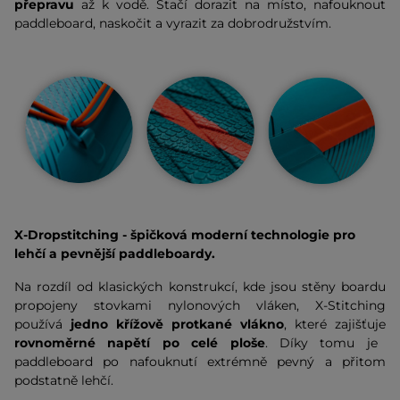
přepravu
až k vodě. Stačí dorazit na místo, nafouknout
paddleboard, naskočit a vyrazit za dobrodružstvím.
X-Dropstitching - špičková moderní technologie pro
lehčí a pevnější
paddleboardy.
Na rozdíl od klasických konstrukcí, kde jsou stěny boardu
propojeny stovkami nylonových vláken, X-Stitching
používá
jedno křížově protkané vlákno
, které zajišťuje
rovnoměrné napětí po celé ploše
. Díky tomu je
paddleboard po nafouknutí extrémně pevný a přitom
podstatně lehčí.