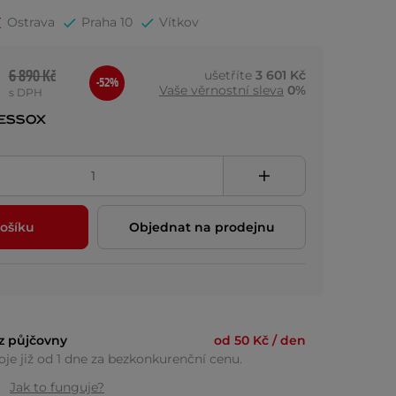
Ostrava
Praha 10
Vítkov
6 890 Kč
ušetříte
3 601 Kč
-52%
Vaše věrnostní sleva
0%
s DPH
ošíku
Objednat na prodejnu
z půjčovny
od 50 Kč / den
je již od 1 dne za bezkonkurenční cenu.
Jak to funguje?