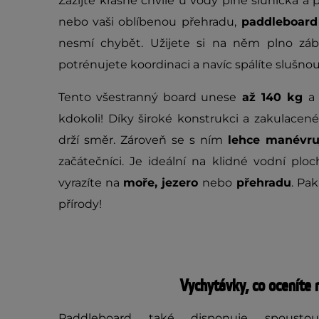
Zažijte krásné chvíle u vody plné sluníčka a
nebo vaši oblíbenou přehradu,
paddleboard
nesmí chybět. Užijete si na něm plno zába
potrénujete koordinaci a navíc spálíte slušnou
Tento všestranný board unese
až 140 kg
a
kdokoli! Díky široké konstrukci a zakulace
drží směr. Zároveň se s ním
lehce manévru
začátečníci. Je ideální na klidné vodní ploch
vyrazíte na
moře, jezero
nebo
přehradu
. Pa
přírody!
Vychytávky, co oceníte 
Paddleboard také disponuje spousto