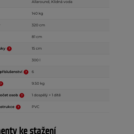
Allaround, Klidná voda
140 kg
y
320 cm
81 cm
esky
15 cm
300 l
příslušenství
6
9.50 kg
počet osob
1 dospělý + 1 dítě
nstrukce
PVC
nty ke stažení