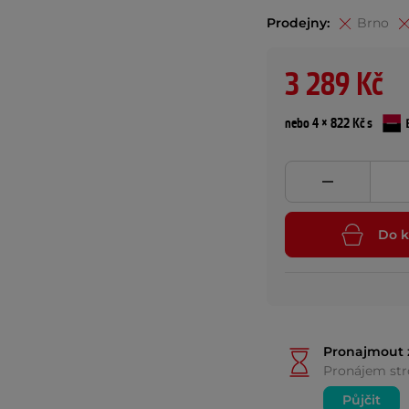
Prodejny:
Brno
3 289 Kč
nebo 4 × 822 Kč s
Do k
Pronajmout 
Pronájem stro
Půjčit