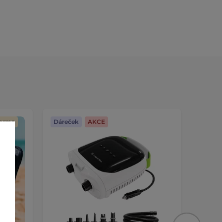
darma
Dáreček
AKCE
Dáreč