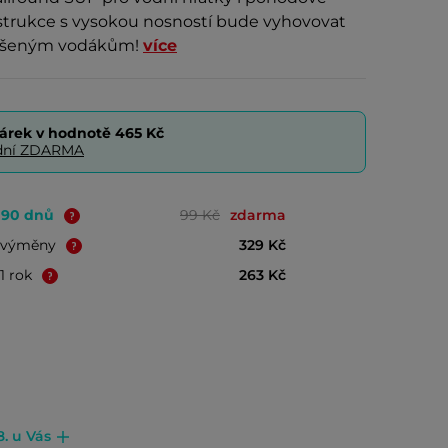
onstrukce s vysokou nosností bude vyhovovat
kušeným vodákům!
více
árek v hodnotě
465 Kč
0 dní ZDARMA
o 90 dnů
99 Kč
zdarma
é výměny
329 Kč
1 rok
263 Kč
8. u Vás