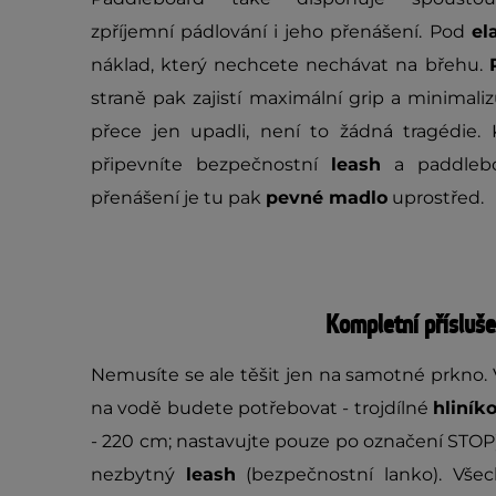
zpříjemní pádlování i jeho přenášení. Pod
el
náklad, který nechcete nechávat na břehu.
straně pak zajistí maximální grip a minimaliz
přece jen upadli, není to žádná tragédie
připevníte bezpečnostní
leash
a paddlebo
přenášení je tu pak
pevné madlo
uprostřed.
Kompletní přísluše
Nemusíte se ale těšit jen na samotné prkno. V
na vodě budete potřebovat - trojdílné
hliník
- 220 cm; nastavujte pouze po označení STOP
nezbytný
leash
(bezpečnostní lanko). Vše