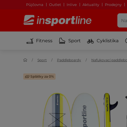
Půjčovna
Outlet
Inlive
Aktuality
Prodejny
Fitness
Sport
Cyklistika
Sport
Paddleboardy
Nafukovací paddleb
Splátky za 0%