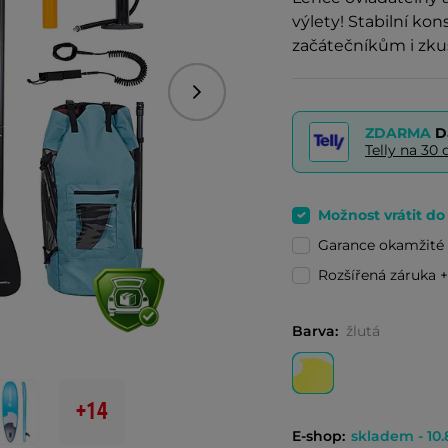
výlety! Stabilní k
začátečníkům i z
Následující
ZDARMA
D
Telly na 3
Možnost vrátit d
Garance okamžit
Rozšířená záruka +
Barva:
žlutá
+14
E-shop:
skladem - 10.