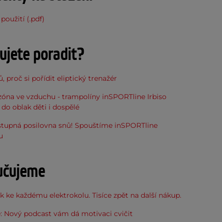
použití (.pdf)
ujete poradit?
, proč si pořídit eliptický trenažér
óna ve vzduchu - trampolíny inSPORTline Irbiso
do oblak děti i dospělé
stupná posilovna snů! Spouštíme inSPORTline
u
učujeme
 ke každému elektrokolu. Tisíce zpět na další nákup.
: Nový podcast vám dá motivaci cvičit