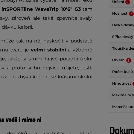
 pohody! Ať už se vydáte na moře, řeku
Určení
 inSPORTline WaveTrip
10'6" G3
tam
Nosnost
vy, zároveň ale také zpevníte svaly,
Délka desk
 dávku kalorií.
Šířka desky
může tak na něj naskočit v podstatě
Tloušťka d
nému tvaru je
velmi stabilní
a výborně
je
, takže si s ním hravě poradí i úplní
Objem
y a proto si ho nejvíce užijete, jestli
Počet kusů 
k už jen zbývá kochat se krásami okolní
Hmotnost
Maximální 
Materiál ko
na vodě i mimo ni
Dokume
u doplňků a vychytávek, které