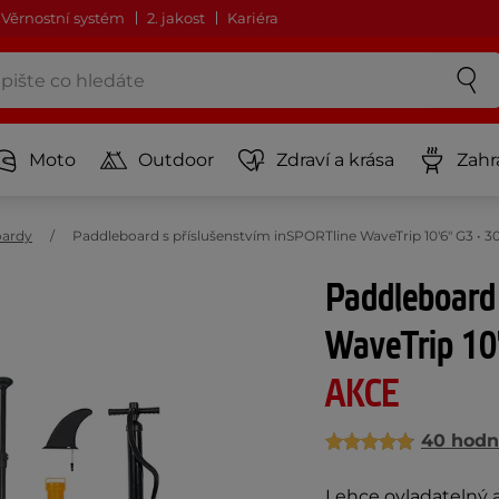
Věrnostní systém
2. jakost
Kariéra
Moto
Outdoor
Zdraví a krása
Zahr
oardy
Paddleboard s příslušenstvím inSPORTline WaveTrip 10'6" G3 • 3
Paddleboard 
WaveTrip 10
AKCE
40 hodn
Lehce ovladatelný 