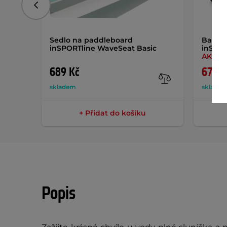
Předchozí
Sedlo na paddleboard
Batoh
inSPORTline WaveSeat Basic
inSPO
AKCE
689 Kč
679 K
skladem
sklade
+ Přidat do košíku
Popis