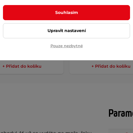
Souhlasím
 na paddleboard
Boty do vody inSPORTline
RTline WaveMate Bag
Upravit nastavení
č
599 Kč
849 Kč
Pouze nezbytné
m
skladem
+ Přidat do košíku
+ Přidat do košíku
Param