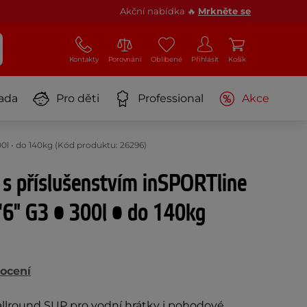
Akční nabídka 🔥
Mrkněte se
Kontakty
Porovnání
Oblíbené
Přihlásit
Košík
ada
Pro děti
Professional
Akce
00l • do 140kg (Kód produktu: 26296)
s příslušenstvím inSPORTline
'6" G3 • 300l • do 140kg
ocení
allround SUP pro vodní hrátky i pohodové