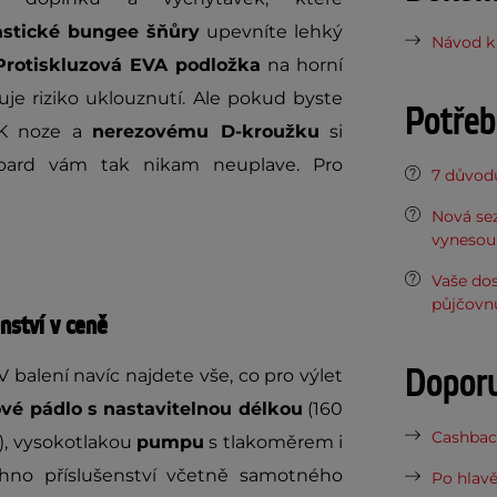
astické bungee šňůry
upevníte lehký
Návod k 
Protiskluzová EVA podložka
na horní
uje riziko uklouznutí. Ale pokud byste
Potřeb
. K noze a
nerezovému D-kroužku
si
ard vám tak nikam neuplave. Pro
7 důvodů
Nová sez
vynesou 
Vaše do
půjčovn
nství v ceně
Dopor
 balení navíc najdete vše, co pro výlet
ové pádlo s nastavitelnou délkou
(160
Cashback
), vysokotlakou
pumpu
s tlakoměrem i
chno příslušenství včetně samotného
Po hlavě