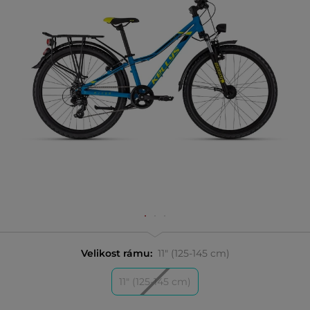
Velikost rámu:
11" (125-145 cm)
11" (125-145 cm)