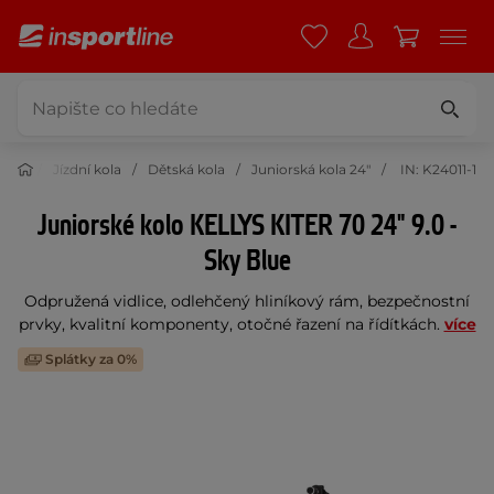
stika
Jízdní kola
Dětská kola
Juniorská kola 24"
IN: K24011-1
Juniorské kolo KELLYS KITER 70 24" 9.0 -
Sky Blue
Odpružená vidlice, odlehčený hliníkový rám, bezpečnostní
prvky, kvalitní komponenty, otočné řazení na řídítkách.
více
Splátky za 0%