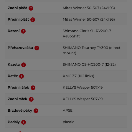
Zadní plášť
Mitas Winner 50-507 (24x1.95)
Přední plášť
Mitas Winner 50-507 (24x1.95)
Řazení
Shimano Claris SL-RV200-7
RevoShift
Přehazovačka
SHIMANO Tourney TY300 (direct
mount)
Kazeta
SHIMANO CS-HG200-7 (12-32)
Řetěz
KMC Z7 (102 links)
Přední ráfek
KELLYS Wasper 507x19
Zadní ráfek
KELLYS Wasper 507x19
Brzdové páky
APSE
Pedály
plastic