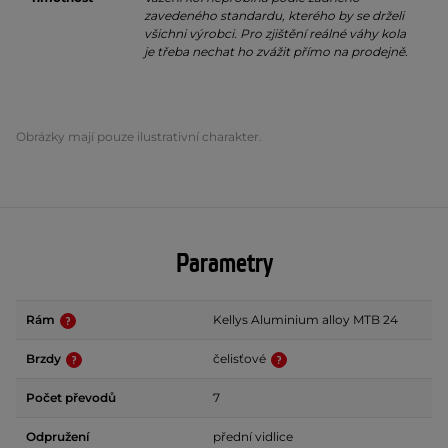
zavedeného standardu, kterého by se drželi
všichni výrobci. Pro zjištění reálné váhy kola
je třeba nechat ho zvážit přímo na prodejně.
Obrázky mají pouze ilustrativní charakter.
Parametry
Rám
Kellys Aluminium alloy MTB 24
Brzdy
čelisťové
Počet převodů
7
Odpružení
přední vidlice