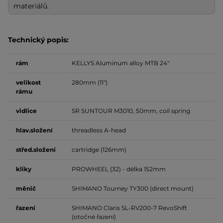
materiálů.
Technický popis:
rám
KELLYS Aluminum alloy MTB 24"
velikost
280mm (11")
rámu
vidlice
SR SUNTOUR M3010, 50mm, coil spring
hlav.složení
threadless A-head
střed.složení
cartridge (126mm)
kliky
PROWHEEL (32) - délka 152mm
měnič
SHIMANO Tourney TY300 (direct mount)
řazení
SHIMANO Claris SL-RV200-7 RevoShift
(otočné řazení)