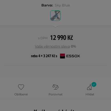
Barva:
Sky Blue
12 990 Kč
s DPH
Vaše věrnostní sleva
0%
nebo 4 × 3 247 Kč s
Oblíbené
Porovnat
Hlídat