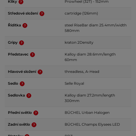
Kliky
Prowheel (32T) - 152mm
Středové složení
cartridge (126mm)
Řídítka
steel RiseBar diam 25.4mm/width
580mm
Gripy
kraton 2Density
Představec
Kalloy diam 28.6mm/length
60mm
Hlavové složení
threadless, A-Head
Sedlo
Selle Royal
Sedlovka
Kalloy diam 27.2mm/length
300mm
Přední světlo
BÜCHEL Urban Halogen
Zadní světlo
BÜCHEL Champs Elysees LED