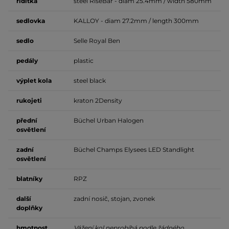
řídítka
steel RiseBar - diam 25.4mm / width 580mm
sedlovka
KALLOY - diam 27.2mm / length 300mm
sedlo
Selle Royal Ben
pedály
plastic
výplet
kola
steel black
rukojeti
kraton 2Density
přední
Büchel Urban Halogen
osvětlení
zadní
Büchel Champs Elysees LED Standlight
osvětlení
blatníky
RPZ
další
zadní nosič, stojan, zvonek
doplňky
hmotnost
Vážení kol neprobíhá podle žádného