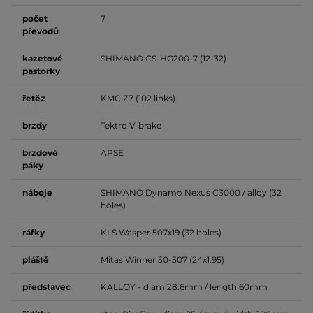
počet
7
převodů
kazetové
SHIMANO CS-HG200-7 (12-32)
pastorky
řetěz
KMC Z7 (102 links)
brzdy
Tektro V-brake
brzdové
APSE
páky
náboje
SHIMANO Dynamo Nexus C3000 / alloy (32
holes)
ráfky
KLS Wasper 507x19 (32 holes)
pláště
Mitas Winner 50-507 (24x1.95)
představec
KALLOY - diam 28.6mm / length 60mm