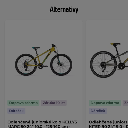
Alternativy
Doprava zdarma
Záruka 10 let
Doprava zdarma
Zá
Dáreček
Dáreček
Odlehčené juniorské kolo KELLYS
Odlehčené juniors
MARC 50 24" 10.0 • 125-140 cm •
KITER 90 24" 9.0 • 1