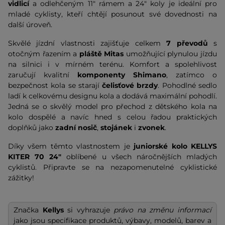
vidlicí
a odlehčeným 11" rámem a 24" koly je ideální pro
mladé cyklisty, kteří chtějí posunout své dovednosti na
další úroveň.
Skvělé jízdní vlastnosti zajišťuje celkem
7 převodů
s
otočným řazením a
pláště Mitas
umožňující plynulou jízdu
na silnici i v mírném terénu. Komfort a spolehlivost
zaručují kvalitní
komponenty Shimano
, zatímco o
bezpečnost kola se starají
čelisťové brzdy
. Pohodlné sedlo
ladí k celkovému designu kola a dodává maximální pohodlí.
Jedná se o skvělý model pro přechod z dětského kola na
kolo dospělé a navíc hned s celou řadou praktických
doplňků jako
zadní nosič
,
stojánek
i
zvonek
.
Díky všem těmto vlastnostem je
juniorské kolo KELLYS
KITER 70 24"
oblíbené u všech náročnějších mladých
cyklistů. Připravte se na nezapomenutelné cyklistické
zážitky!
Značka
Kellys
si vyhrazuje
právo na změnu informací
jako jsou specifikace produktů, výbavy, modelů, barev a