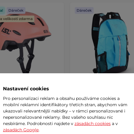
a!
Dáreček
Dáreček
 velikosti zdarma
Nastavení cookies
 cyklo přilba s LED světlem
Dětský batoh inSPORTline
Pro personalizaci reklam a obsahu používáme cookies a
mitto
mobilní reklamní identifikátory třetích stran, abychom vám
ukazovali relevantnější nabídky – v rámci personalizované i
č
399 Kč
nepersonalizované reklamy. Bez vašeho souhlasu nic
nesbíráme. Podrobnosti najdete v
zásadách cookies
a v
m
skladem
zásadách Google
.