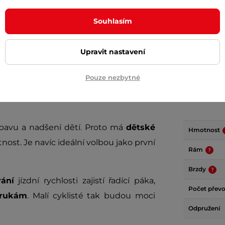
+ Přidat do košíku
+ Přidat do košíku
Souhlasím
Upravit nastavení
Pouze nezbytné
Param
bavu a nadšení dětí. Proto má
dětské
Hmotnost
ost. Je navíc ideální volbou jako první
Rám
Brzdy
ání
jízdní rychlosti zajistí řadící páka,
Počet přev
 rukám
. Malí cyklisté tak budou moci
Odpružení