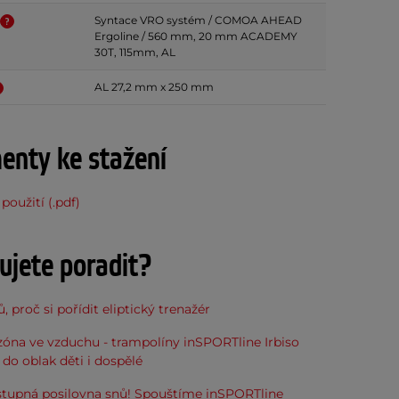
Syntace VRO systém / COMOA AHEAD
Ergoline / 560 mm, 20 mm ACADEMY
30T, 115mm, AL
AL 27,2 mm x 250 mm
nty ke stažení
použití (.pdf)
ujete poradit?
, proč si pořídit eliptický trenažér
óna ve vzduchu - trampolíny inSPORTline Irbiso
do oblak děti i dospělé
stupná posilovna snů! Spouštíme inSPORTline