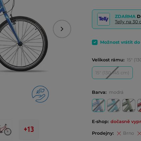
ZDARMA
D
Telly na 3
Následující
Možnost vrátit d
Velikost rámu:
15" (1
15" (130-145 cm)
Barva:
modrá
E-shop:
dočasně vyp
+13
Prodejny:
Brno