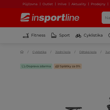
Půjčovna
Outlet
Inlive
Aktuality
Prodejny
Fitness
Sport
Cyklistika
Cyklistika
Jízdní kola
Dětská kola
Jun
Doprava zdarma
Splátky za 0%