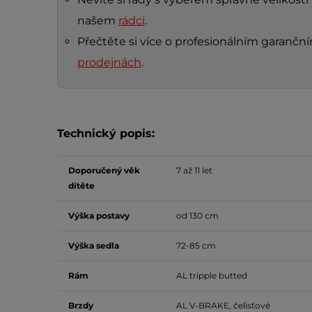
našem
rádci
.
Přečtěte si více o profesionálním garanč
prodejnách
.
Technický popis:
Doporučený věk
7 až 11 let
dítěte
Výška postavy
od 130 cm
Výška sedla
72-85 cm
Rám
AL tripple butted
Brzdy
AL V-BRAKE, čelisťové