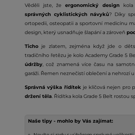
Věděli jste, že
ergonomický design
kola 
správných cyklistických návyků
? Díky sp
ortopedii, osteopatii a sportovní medicínu 
design, který usnadňuje šlapání a zároveň
pod
Ticho
je zlatem, zejména když jde o dět
tradičního řetězu je kolo Academy Grade 5 Be
údržby
, což znamená více času na samotn
garáži. Řemen neznečistí oblečení a nehrozí u
Správná výška řídítek
je klíčová nejen pro p
držení těla
. Řídítka kola Grade 5 Belt rostou 
Naše tipy - mohlo by Vás zajímat:
Nevíte si rady s výběrem správné velikosti 