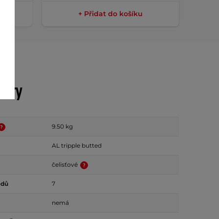
+ Přidat do košíku
etry
9.50 kg
AL tripple butted
čelisťové
odů
7
nemá