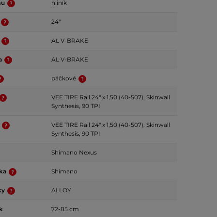
mu
hliník
24"
a
AL V-BRAKE
da
AL V-BRAKE
páčkové
VEE TIRE Rail 24" x 1,50 (40-507), Skinwall
Synthesis, 90 TPI
ť
VEE TIRE Rail 24" x 1,50 (40-507), Skinwall
Synthesis, 90 TPI
Shimano Nexus
čka
Shimano
ky
ALLOY
k
72-85 cm