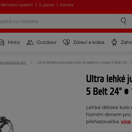
Věrnostní systém
2. jakost
Kariéra
Moto
Outdoor
Zdraví a krása
Zahr
iorská kola 24"
Ultra lehké juniorské kolo Academy Grade 5 Belt 24" 
Ultra lehké 
5 Belt 24" •
Lehké dětské kolo
horním rámem pro p
přehazovačka.
více