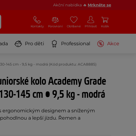
Akční nabídka 🔥
Mrkněte se
Kontakty
Porovnání
Oblíbené
Přihlásit
Košík
ada
Pro děti
Professional
Akce
• 130-145 cm • 9,5 kg - modrá (Kód produktu: ACA8885)
juniorské kolo Academy Grade
 130-145 cm • 9,5 kg - modrá
 s ergonomickým designem a sníženým
ohodlnou a lepší jízdu. Řemen a