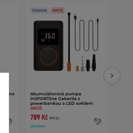
Dáreček
AKCE
Dáreč
Následujíc
 Expino
Akumulátorová pumpa
Disney
inSPORTline Gaberila s
děti
powerbankou a LED světlem
AKCE
789 Kč
499 
999 Kč
skladem
sklade