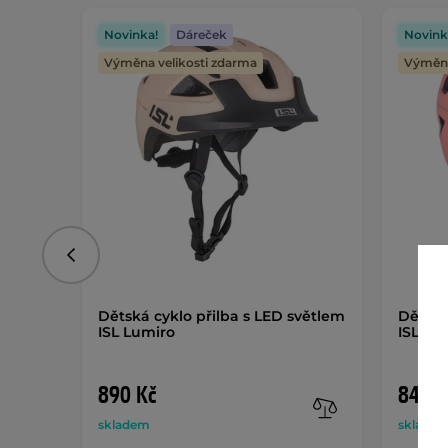
Novinka!
Dáreček
Novink
Výměna velikosti zdarma
Výměna
Předchozí
Dětská cyklo přilba s LED světlem
Dětská
ISL Lumiro
ISL Lu
890 Kč
849 K
skladem
sklade