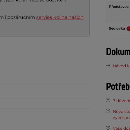
Představec
ním i pozáručním
servise kol na našich
Sedlovka
Dokume
Návod k 
Potřeb
7 důvodů
Nová sez
vynesou 
Vaše do