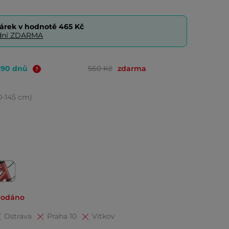
árek v hodnotě
465 Kč
0 dní ZDARMA
o 90 dnů
560 Kč
zdarma
30-145 cm)
rodáno
Ostrava
Praha 10
Vítkov