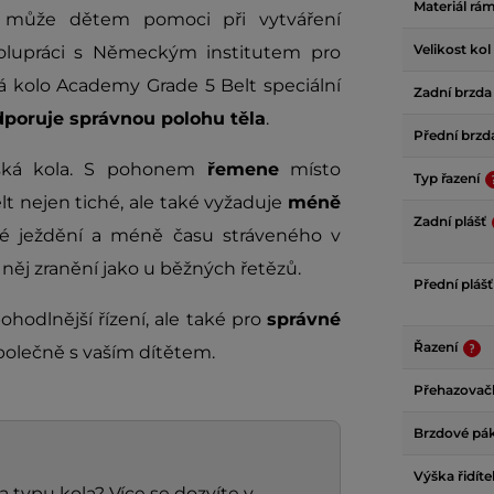
Materiál rá
může dětem pomoci při vytváření
Velikost kol
olupráci s Německým institutem pro
má kolo Academy Grade 5 Belt speciální
Zadní brzd
poruje správnou polohu těla
.
Přední brz
ská kola. S pohonem
řemene
místo
Typ řazení
lt nejen tiché, ale také vyžaduje
méně
Zadní plášť
é ježdění a méně času stráveného v
 něj zranění jako u běžných řetězů.
Přední pláš
ohodlnější řízení, ale také pro
správné
Řazení
společně s vaším dítětem.
Přehazova
Brzdové pá
Výška řidíte
a typu kola? Více se dozvíte v