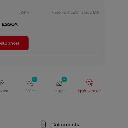
Vaše věrnostní sleva
0%
s DPH
ostupnost
ovnat
Sdílet
Hlídat
Splátky za 0%
Dokumenty