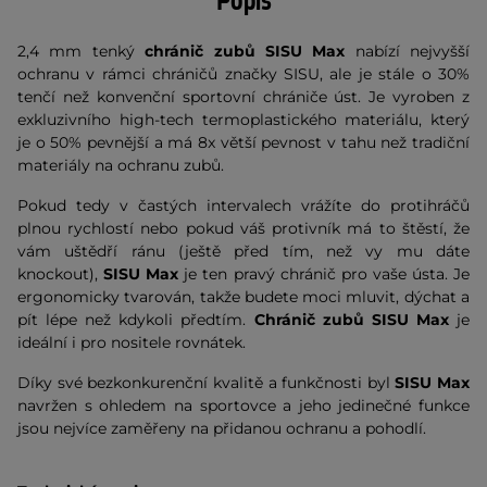
Popis
2,4 mm tenký
chránič zubů SISU Max
nabízí nejvyšší
ochranu v rámci chráničů značky SISU, ale je stále o 30%
tenčí než konvenční sportovní chrániče úst. Je vyroben z
exkluzivního high-tech termoplastického materiálu, který
je o 50% pevnější a má 8x větší pevnost v tahu než tradiční
materiály na ochranu zubů.
Pokud tedy v častých intervalech vrážíte do protihráčů
plnou rychlostí nebo pokud váš protivník má to štěstí, že
vám uštědří ránu (ještě před tím, než vy mu dáte
knockout),
SISU Max
je ten pravý chránič pro vaše ústa. Je
ergonomicky tvarován, takže budete moci mluvit, dýchat a
pít lépe než kdykoli předtím.
Chránič zubů SISU Max
je
ideální i pro nositele rovnátek.
Díky své bezkonkurenční kvalitě a funkčnosti byl
SISU Max
navržen s ohledem na sportovce a jeho jedinečné funkce
jsou nejvíce zaměřeny na přidanou ochranu a pohodlí.