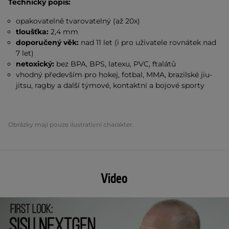
Technický popis:
opakovatelně tvarovatelný (až 20x)
tloušťka:
2,4 mm
doporučený věk:
nad 11 let (i pro uživatele rovnátek nad
7 let)
netoxický:
bez BPA, BPS, latexu, PVC, ftalátů
vhodný především pro hokej, fotbal, MMA, brazilské jiu-
jitsu, ragby a další týmové, kontaktní a bojové sporty
Obrázky mají pouze ilustrativní charakter.
Video