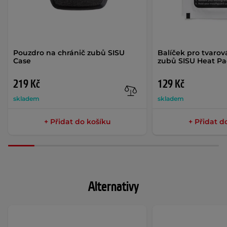
Pouzdro na chránič zubů SISU
Balíček pro tvarov
Case
zubů SISU Heat P
219 Kč
129 Kč
skladem
skladem
+ Přidat do košíku
+ Přidat d
Alternativy