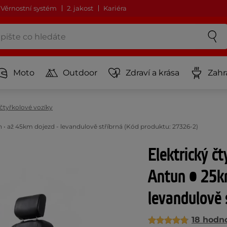
Věrnostní systém
2. jakost
Kariéra
Moto
Outdoor
Zdraví a krása
Zahr
 čtyřkolové vozíky
 • až 45km dojezd - levandulově stříbrná (Kód produktu: 27326-2)
Elektrický č
Antun • 25k
levandulově 
18 hodn