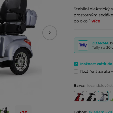
Stabilní elektrický 
prostorným sedákem
po okolí!
více
Následující
ZDARMA
D
Telly na 3
Možnost vrátit d
Rozšířená záruka +
Barva:
levandulově st
E-shop:
skladem - 20.