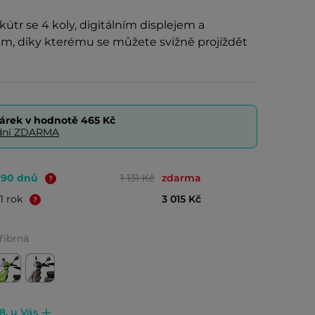
skútr se 4 koly, digitálním displejem a
, díky kterému se můžete svižně projíždět
árek v hodnotě
465 Kč
0 dní ZDARMA
o 90 dnů
1 131 Kč
zdarma
1 rok
3 015 Kč
říbrná
8. u Vás