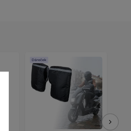
Dáreček
Dáreč
Následujíc