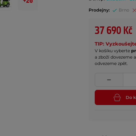
+26
Prodejny:
Brno
37 690 Kč
TIP: Vyzkoušejt
V košíku vyberte
p
a zboží dovezeme a
odvezeme zpět.
Do k