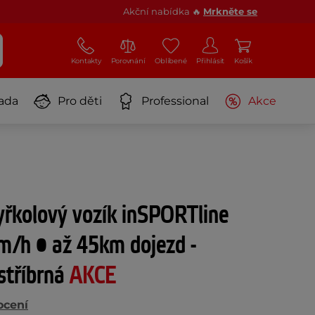
Akční nabídka 🔥
Mrkněte se
Kontakty
Porovnání
Oblíbené
Přihlásit
Košík
ada
Pro děti
Professional
Akce
tyřkolový vozík inSPORTline
m/h • až 45km dojezd -
stříbrná
AKCE
ocení