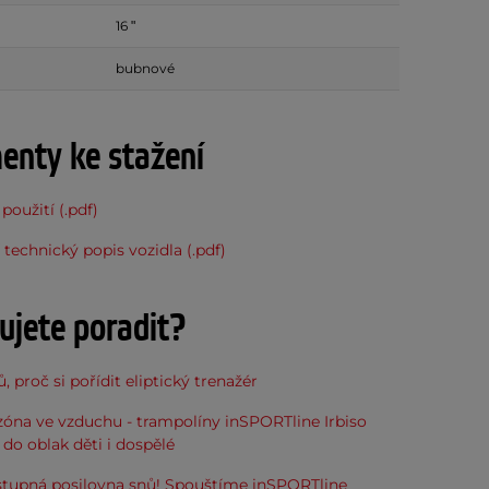
16 ʺ
bubnové
nty ke stažení
použití (.pdf)
 technický popis vozidla (.pdf)
ujete poradit?
, proč si pořídit eliptický trenažér
óna ve vzduchu - trampolíny inSPORTline Irbiso
do oblak děti i dospělé
stupná posilovna snů! Spouštíme inSPORTline