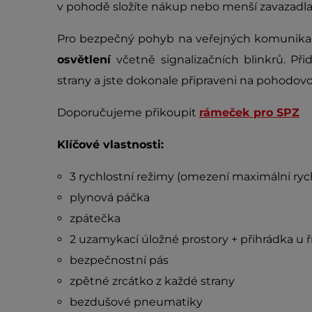
v pohodě složíte nákup nebo menší zavazadla
Pro bezpečný pohyb na veřejných komunikac
osvětlení
včetně signalizačních blinkrů. Př
strany a jste dokonale připraveni na pohodov
Doporučujeme přikoupit
rámeček pro SPZ
Klíčové vlastnosti:
3 rychlostní režimy (omezení maximální rychl
plynová páčka
zpátečka
2 uzamykací úložné prostory + přihrádka u ř
bezpečnostní pás
zpětné zrcátko z každé strany
bezdušové pneumatiky