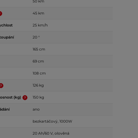
50 km
45 km
ychlost
25 km/h
toupání
20 °
165 cm
69 cm
108 cm
126 kg
osnost (kg)
150 kg
ádání
ano
bezkartáčový, 1000W
20 Ah/60 V, olověná