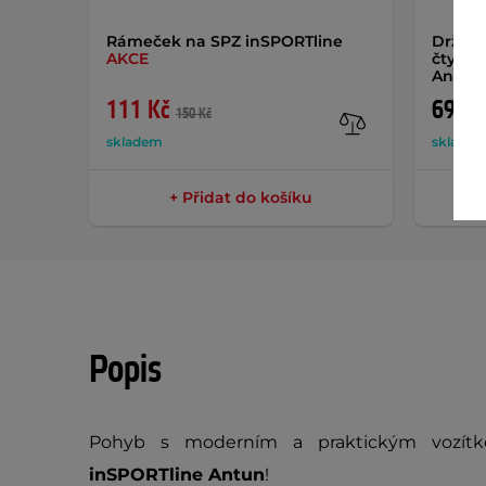
Rámeček na SPZ inSPORTline
Držák 
AKCE
čtyřko
Antun
111 Kč
699 K
150 Kč
skladem
sklade
+ Přidat do košíku
Popis
Pohyb s moderním a praktickým vozít
inSPORTline Antun
!