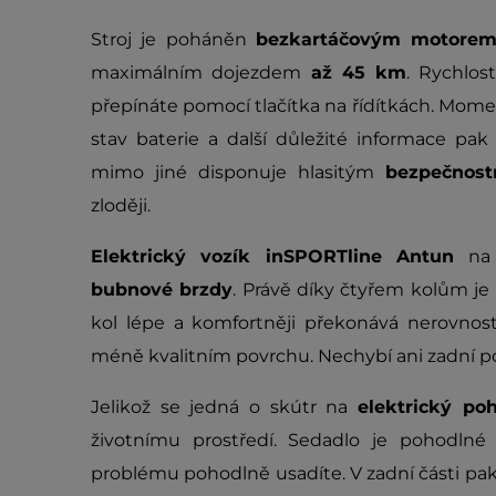
Stroj je poháněn
bezkartáčovým motore
maximálním dojezdem
až 45 km
. Rychlo
přepínáte pomocí tlačítka na řídítkách. Momen
stav baterie a další důležité informace pa
mimo jiné disponuje hlasitým
bezpečnos
zloději.
Elektrický vozík inSPORTline Antun
n
bubnové brzdy
. Právě díky čtyřem kolům je 
kol lépe a komfortněji překonává nerovnos
méně kvalitním povrchu. Nechybí ani zadní p
Jelikož se jedná o skútr na
elektrický po
životnímu prostředí. Sedadlo je pohodln
problému pohodlně usadíte. V zadní části p