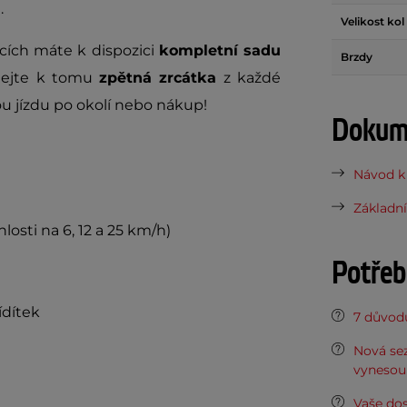
.
Velikost kol
ích máte k dispozici
kompletní sadu
Brzdy
idejte k tomu
zpětná zrcátka
z každé
ou jízdu po okolí nebo nákup!
Dokume
Návod k 
Základní
osti na 6, 12 a 25 km/h)
Potřeb
ídítek
7 důvodů
Nová sez
vynesou 
Vaše do