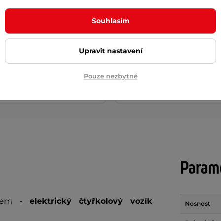
hole pro elektrický
Převodový olej na elektric
Souhlasím
lový vozík inSPORTline
vozíky inSPORTline 150 ml
č
99 Kč
Upravit nastavení
m
skladem na prodejně
Pouze nezbytné
+ Přidat do košíku
+ Přidat do košíku
Param
kem -
elektrický čtyřkolový vozík
Nosnost