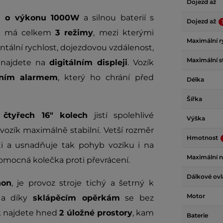
Dojezd až
m o výkonu 1000W
a silnou baterií s
Dojezd až
st má celkem
3 režimy
, mezi kterými
Maximální r
tální rychlost, dojezdovou vzdálenost,
Maximální s
k najdete na
digitálním displeji
. Vozík
tním alarmem
, který ho chrání před
Délka
Šířka
a
čtyřech 16" kolech
jistí spolehlivé
Výška
vozík maximálně stabilní. Vetší rozměr
Hmotnost
ti a usnadňuje tak pohyb vozíku i na
Maximální n
omocná kolečka proti převrácení.
Dálkové ovl
hon
, je provoz stroje tichý a šetrný k
Motor
é a díky
sklápěcím opěrkám
se bez
ak najdete hned
2 úložné prostory
, kam
Baterie