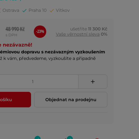
Ostrava
Praha 10
Vítkov
48 990 Kč
ušetříte
11 300 Kč
-23%
Vaše věrnostní sleva
0%
s DPH
e nezávazně!
rémiovou dopravu s nezávazným vyzkoušením
ž k vám, předvedeme, vyzkoušíte a případně
ošíku
Objednat na prodejnu