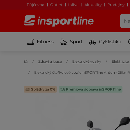
Půjčovna
Outlet
Inlive
Aktuality
Prodejny
Fitness
Sport
Cyklistika
Zdraví a krása
Elektrické vozíky
Elektrické
Elektrický čtyřkolový vozík inSPORTline Antun • 25km/h
Splátky za 0%
Prémiová doprava inSPORTline