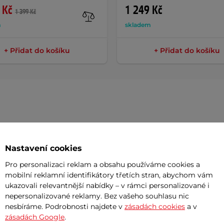
 Kč
1 249 Kč
1 399 Kč
m
skladem
+ Přidat do košíku
+ Přidat do košíku
Param
Nastavení cookies
Pro personalizaci reklam a obsahu používáme cookies a
Nosnost
mobilní reklamní identifikátory třetích stran, abychom vám
ovšem mají určitou drobnou vadu, která
ukazovali relevantnější nabídky – v rámci personalizované i
Dojezd až
nepersonalizované reklamy. Bez vašeho souhlasu nic
kčnost výrobku. Každý výrobek je
Maximální r
nesbíráme. Podrobnosti najdete v
zásadách cookies
a v
uvolněn k prodeji. Zboží
nemusí
být v
zásadách Google
.