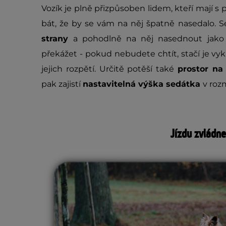
Vozík je plně přizpůsoben lidem, kteří mají
bát, že by se vám na něj špatně nasedalo.
strany
a pohodlně na něj nasednout jako
překážet - pokud nebudete chtít, stačí je vykl
jejich rozpětí. Určitě potěší také
prostor n
pak zajistí
nastavitelná výška sedátka
v roz
Jízdu zvládn