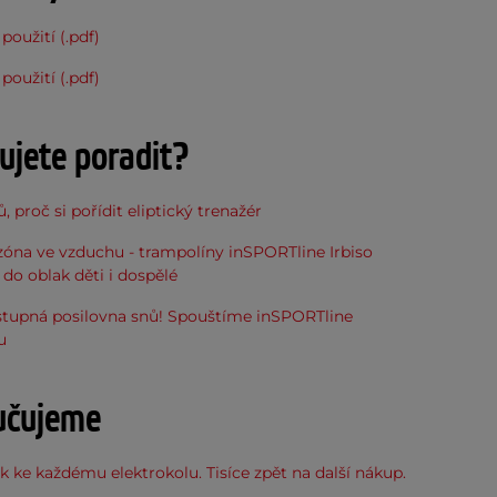
použití (.pdf)
použití (.pdf)
ujete poradit?
, proč si pořídit eliptický trenažér
óna ve vzduchu - trampolíny inSPORTline Irbiso
do oblak děti i dospělé
stupná posilovna snů! Spouštíme inSPORTline
u
učujeme
 ke každému elektrokolu. Tisíce zpět na další nákup.