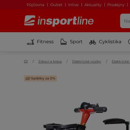
Půjčovna
Outlet
Inlive
Aktuality
Prodejny
Fitness
Sport
Cyklistika
Zdraví a krása
Elektrické vozíky
Elektrické
Splátky za 0%