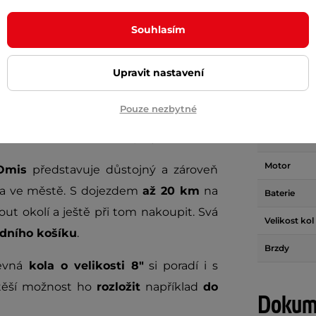
Maximální s
it známky otevření. Ke zboží
nejsou
Délka
načené v popisu například jako "dárek
Souhlasím
ouletá záruka
.
Šířka
Upravit nastavení
Výška
tické vady
Pouze nezbytné
Hmotnost
 každého, kdo se chce projet!
Dálkové ovl
Motor
 Omis
představuje důstojný a zároveň
na ve městě. S dojezdem
až 20 km
na
Baterie
ut okolí a ještě při tom nakoupit. Svá
Velikost kol
dního košíku
.
Brzdy
evná
kola o velikosti 8"
si poradí i s
otěší možnost ho
rozložit
například
do
Dokume