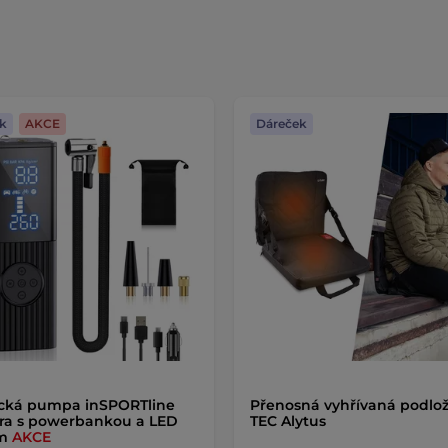
k
AKCE
Dáreček
ická pumpa inSPORTline
Přenosná vyhřívaná podlo
ra s powerbankou a LED
TEC Alytus
em
AKCE