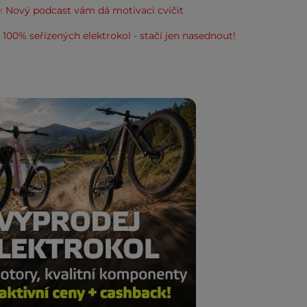
: Nový podcast vám dá motivaci cvičit
100% seřízených elektrokol - stačí jen nasednout!