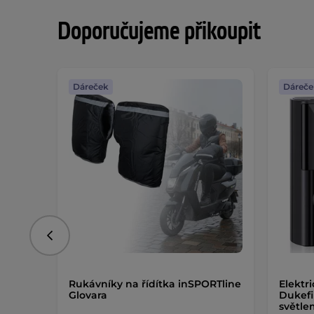
Doporučujeme přikoupit
Dáreček
Dáreče
Předchozí
Rukávníky na řídítka inSPORTline
Elektr
Glovara
Dukefi
světl