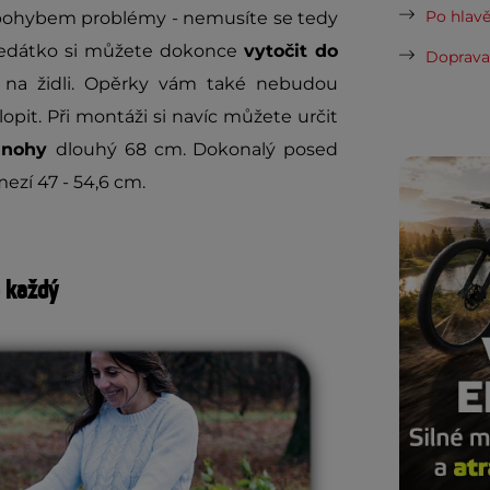
Po hlavě
 s pohybem problémy - nemusíte se tedy
 Sedátko si můžete dokonce
vytočit do
Doprava 
 na židli. Opěrky vám také nebudou
opit. Při montáži si navíc můžete určit
a nohy
dlouhý 68 cm. Dokonalý posed
mezí 47 - 54,6 cm.
e každý