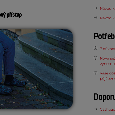
Návod k 
vý přístup
Návod k 
Potřeb
7 důvodů
Nová sez
vynesou 
Vaše do
půjčovn
Dopor
Cashback