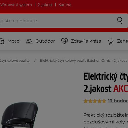
Věrnostní systém
2. jakost
Kariéra
Moto
Outdoor
Zdraví a krása
Zahr
 čtyřkolové vozíky
Elektrický čtyřkolový vozík Baichen Omis - 2.jakos
Elektrický č
2.jakost
AKC
13 hodn
Praktický rozložitel
bezdušovými koly, 