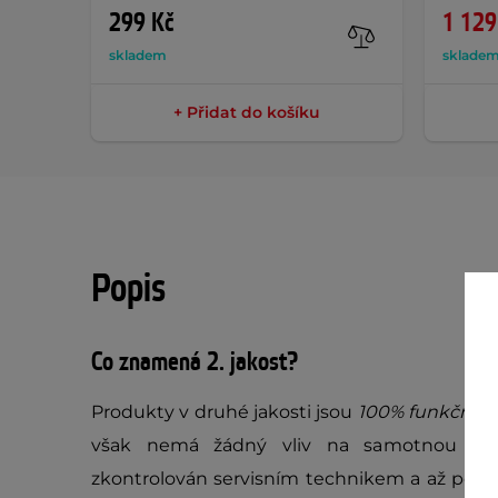
299 Kč
1 129
skladem
sklade
+ Přidat do košíku
Popis
Co znamená 2. jakost?
Produkty v druhé jakosti jsou
100% funkční
, 
však nemá žádný vliv na samotnou fun
zkontrolován servisním technikem a až poté 