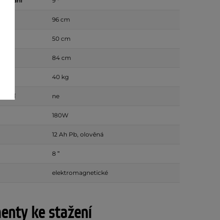
toupání
9 °
96 cm
50 cm
84 cm
40 kg
ádání
ne
180W
12 Ah Pb, olověná
8 ʺ
elektromagnetické
nty ke stažení