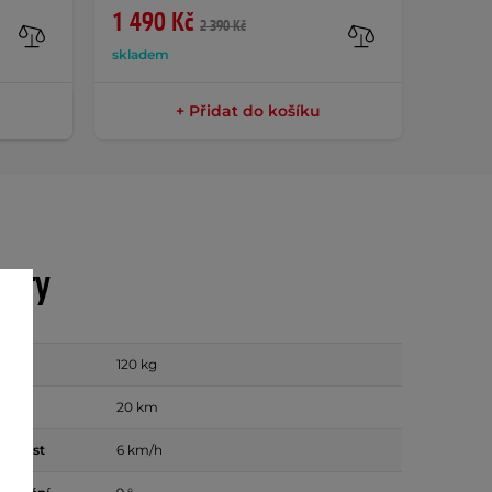
1 490 Kč
286 
2 390 Kč
skladem
sklade
+ Přidat do košíku
etry
120 kg
20 km
ychlost
6 km/h