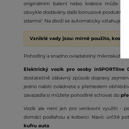
originálním balení nebo krabice může jev
obvykle dodávány další bonusové produkty oz
zdarma". Na zboží se automaticky vztahuje
dv
Vzniklé vady jsou: mírně použito, kosme
Pohodlný a snadno ovladatelný mikroskútr pro
Elektrický vozík pro osoby inSPORTline
dostatečně zábavný způsob dopravy zejmé
jedno nabití zvládnete s přehledem obhlédno
zavazadla si můžete pohodlně schovat do
pře
Vozík ale není jen pro venkovní využití - p
domácí podlahou a koberci. Navíc určitě p
kufru auta
.