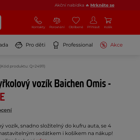
Akční nabídka 🔥
Mrkněte se
Kontakty
Porovnání
Oblíbené
Přihlásit
Košík
ada
Pro děti
Professional
Akce
t (Kód produktu: Q=24911)
tyřkolový vozík Baichen Omis -
E
ocení
ný vozík, snadno složitelný do kufru auta, se 4
nastavitelným sedátkem i košíkem na nákup!