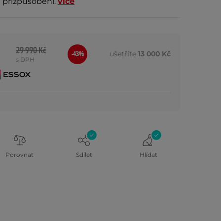
 přizpůsobení.
více
29 990 Kč
ušetříte
13 000 Kč
-43%
s DPH
Porovnat
Sdílet
Hlídat