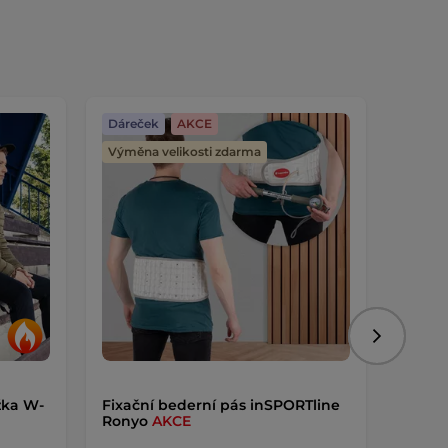
Dáreček
AKCE
Dáreč
Výměna velikosti zdarma
Následujíc
žka W-
Fixační bederní pás inSPORTline
Vychá
Ronyo
AKCE
AKCE