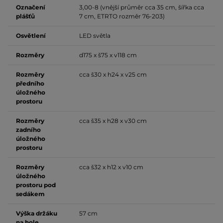
Označení
3,00-8 (vnější průměr cca 35 cm, šířka cca
plášťů
7 cm, ETRTO rozměr
76-203
)
Osvětlení
LED světla
Rozměry
d175 x š75 x v118 cm
Rozměry
cca š30 x h24 x v25 cm
předního
úložného
prostoru
Rozměry
cca š35 x h28 x v30 cm
zadního
úložného
prostoru
Rozměry
cca š32 x h12 x v10 cm
úložného
prostoru pod
sedákem
Výška držáku
57 cm
na hole