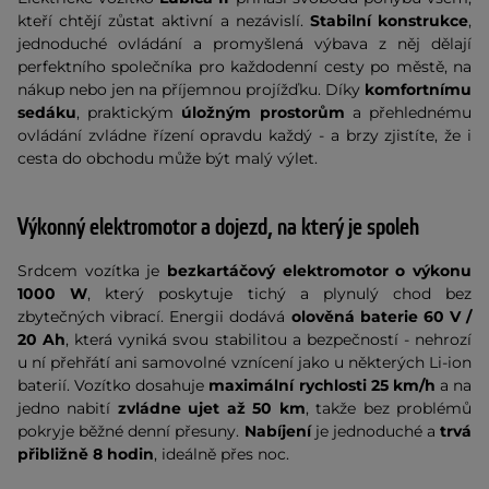
kteří chtějí zůstat aktivní a nezávislí.
Stabilní konstrukce
,
jednoduché ovládání a promyšlená výbava z něj dělají
perfektního společníka pro každodenní cesty po městě, na
nákup nebo jen na příjemnou projížďku. Díky
komfortnímu
sedáku
, praktickým
úložným prostorům
a přehlednému
ovládání zvládne řízení opravdu každý - a brzy zjistíte, že i
cesta do obchodu může být malý výlet.
Výkonný elektromotor a dojezd, na který je spoleh
Srdcem vozítka je
bezkartáčový elektromotor o výkonu
1000 W
, který poskytuje tichý a plynulý chod bez
zbytečných vibrací. Energii dodává
olověná baterie 60 V /
20 Ah
, která vyniká svou stabilitou a bezpečností - nehrozí
u ní přehřátí ani samovolné vznícení jako u některých Li-ion
baterií. Vozítko dosahuje
maximální rychlosti 25 km/h
a na
jedno nabití
zvládne ujet až 50 km
, takže bez problémů
pokryje běžné denní přesuny.
Nabíjení
je jednoduché a
trvá
přibližně 8 hodin
, ideálně přes noc.