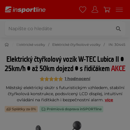
 krása
Elektrické vozíky
Elektrické čtyřkolové vozíky
IN: 30445
Elektrický čtyřkolový vozík W-TEC Lubica II •
25km/h • až 50km dojezd • s řidičákem
AKCE
1 hodnocení
Městský elektrický skútr s futuristickým vzhledem, stabilní
čtyřkolová konstrukce, podsvícený LCD displej, intuitivní
ovládání na řidítkách i bezpečnostní alarm.
více
Splátky za 0%
Prémiová doprava inSPORTline