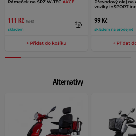
Rámeček na SPZ W-TEC
AKCE
Převodový olej na 
vozíky inSPORTline
111 Kč
99 Kč
150 Kč
skladem
skladem na prodejně
+ Přidat do košíku
+ Přidat d
Alternativy