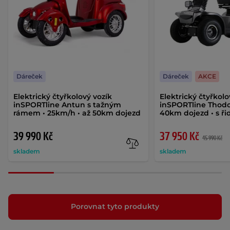
Dáreček
Dáreček
AKCE
Elektrický čtyřkolový vozík
Elektrický čtyřkolo
inSPORTline Antun s tažným
inSPORTline Thodo
rámem • 25km/h • až 50km dojezd
40km dojezd • s ř
39 990 Kč
37 950 Kč
45 990 Kč
skladem
skladem
Porovnat tyto produkty