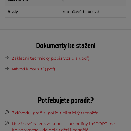
Velikost kol
8 ʺ
Brzdy
kotoučové, bubnové
Dokumenty ke stažení
Základní technický popis vozidla (.pdf)
Návod k použití (.pdf)
Potřebujete poradit?
7 důvodů, proč si pořídit eliptický trenažér
Nová sezóna ve vzduchu - trampolíny inSPORTline
Irbiso vynesou do oblak děti i dospělé