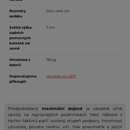
Rozměry
š40 x d40 cm
sedáku
Světlá výška
7 cm
zadních
pomocných
koleček od
země
Hmotnost s
118 kg
baterií
Doporučujeme
rámeček pro SPZ
přikoupit
Předpokládaný
maximální dojezd
je zásadně silně
závislý na nejrůznějších podmínkách. Mezi některé z
těchto faktorů patří zvolený stupeň podpory, hmotnost
uživatele, povaha terénu, vítr, tlak pneumatik a jejich