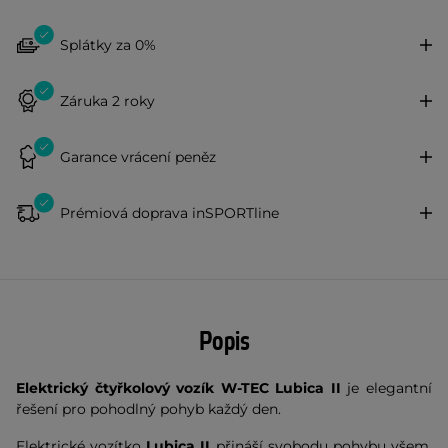
Splátky za 0%
Záruka 2 roky
Garance vrácení peněz
Prémiová doprava inSPORTline
Popis
Elektrický čtyřkolový vozík W-TEC Lubica II
je elegantní
řešení pro pohodlný pohyb každý den.
Elektrické vozítko
Lubica II
přináší svobodu pohybu všem,