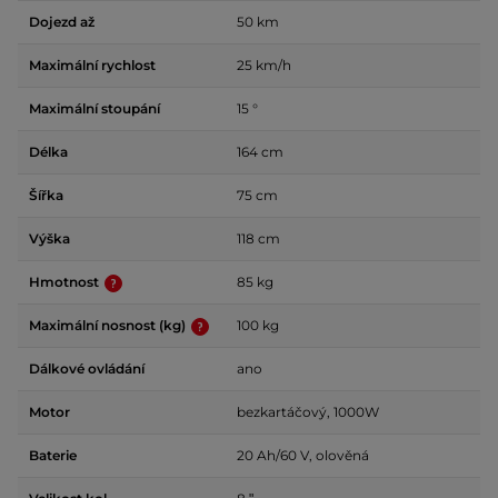
Dojezd až
50 km
Maximální rychlost
25 km/h
Maximální stoupání
15 °
Délka
164 cm
Šířka
75 cm
Výška
118 cm
Hmotnost
85 kg
Maximální nosnost (kg)
100 kg
Dálkové ovládání
ano
Motor
bezkartáčový, 1000W
Baterie
20 Ah/60 V, olověná