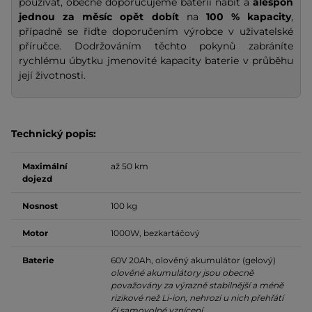
používat, obecně doporučujeme baterii nabít a
alespoň
jednou za měsíc opět dobít
na
100 % kapacity
,
případně se řiďte doporučením výrobce v uživatelské
příručce. Dodržováním těchto pokynů zabráníte
rychlému úbytku jmenovité kapacity baterie v průběhu
její životnosti.
Technický popis:
Maximální
až 50 km
dojezd
Nosnost
100 kg
Motor
1000W, bezkartáčový
Baterie
60V 20Ah, olověný akumulátor (gelový)
olověné akumulátory jsou obecně
považovány za výrazně stabilnější a méně
rizikové než Li-ion, nehrozí u nich přehřátí
či samovolné vznícení