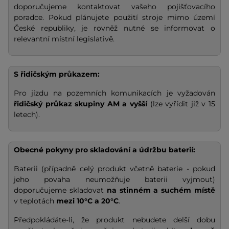
doporučujeme kontaktovat vašeho pojišťovacího
poradce. Pokud plánujete použití stroje mimo území
České republiky, je rovněž nutné se informovat o
relevantní místní legislativě.
S řidičským průkazem:
Pro jízdu na pozemních komunikacích je vyžadován
řidičský průkaz skupiny AM a vyšší
(lze vyřídit již v 15
letech).
Obecné pokyny pro skladování a údržbu baterií:
Baterii (případně celý produkt včetně baterie - pokud
jeho povaha neumožňuje baterii vyjmout)
doporučujeme skladovat
na stinném a suchém místě
v teplotách
mezi 10°C a 20°C
.
Předpokládáte-li, že produkt nebudete delší dobu