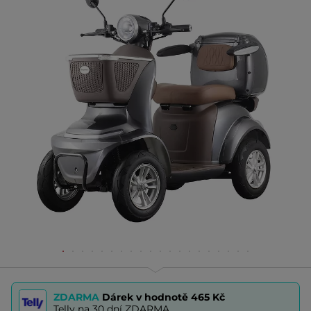
ZDARMA
Dárek v hodnotě
465 Kč
Telly na 30 dní ZDARMA