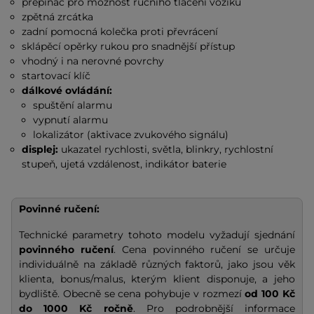
přepínač pro možnost ručního tlačení vozíku
zpětná zrcátka
zadní pomocná kolečka proti převrácení
sklápěcí opěrky rukou pro snadnější přístup
vhodný i na nerovné povrchy
startovací klíč
dálkové ovládání:
spuštění alarmu
vypnutí alarmu
lokalizátor (aktivace zvukového signálu)
displej:
ukazatel rychlosti, světla, blinkry, rychlostní
stupeň, ujetá vzdálenost, indikátor baterie
Povinné ručení:
Technické parametry tohoto modelu vyžadují sjednání
povinného ručení
. Cena povinného ručení se určuje
individuálně na základě různých faktorů, jako jsou věk
klienta, bonus/malus, kterým klient disponuje, a jeho
bydliště. Obecně se cena pohybuje v rozmezí
od 100 Kč
do 1000 Kč ročně
. Pro podrobnější informace