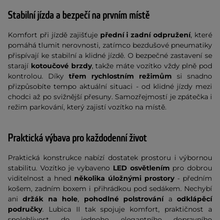
Stabilní jízda a bezpečí na prvním místě
Komfort při jízdě zajišťuje
přední i zadní odpružení
, které
pomáhá tlumit nerovnosti, zatímco bezdušové pneumatiky
přispívají ke stabilní a klidné jízdě. O bezpečné zastavení se
starají
kotoučové brzdy
, takže máte vozítko vždy plně pod
kontrolou. Díky
třem rychlostním režimům
si snadno
přizpůsobíte tempo aktuální situaci - od klidné jízdy mezi
chodci až po svižnější přesuny. Samozřejmostí je zpátečka i
režim parkování, který zajistí vozítko na místě.
Praktická výbava pro každodenní život
Praktická konstrukce nabízí dostatek prostoru i výbornou
stabilitu. Vozítko je vybaveno
LED osvětlením
pro dobrou
viditelnost a hned
několika úložnými prostory
- předním
košem, zadním boxem i přihrádkou pod sedákem. Nechybí
ani
držák na hole
,
pohodlné polstrování
a
odklápěcí
područky
. Lubica II tak spojuje komfort, praktičnost a
spolehlivost do jednoho elegantního dopravního