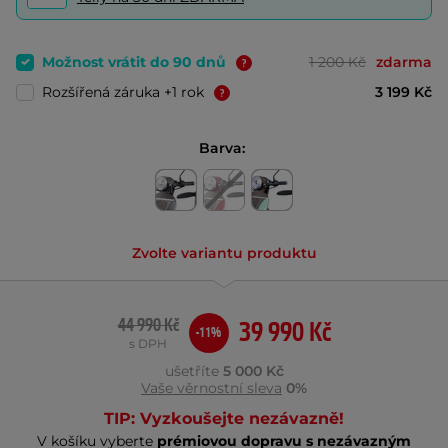
Možnost vrátit do 90 dnů
1 200 Kč
zdarma
Rozšířená záruka +1 rok
3 199 Kč
Barva:
Zvolte variantu produktu
44 990 Kč
39 990 Kč
-11%
s DPH
ušetříte
5 000 Kč
Vaše věrnostní sleva
0%
TIP: Vyzkoušejte nezávazně!
V košíku vyberte
prémiovou dopravu s nezávazným