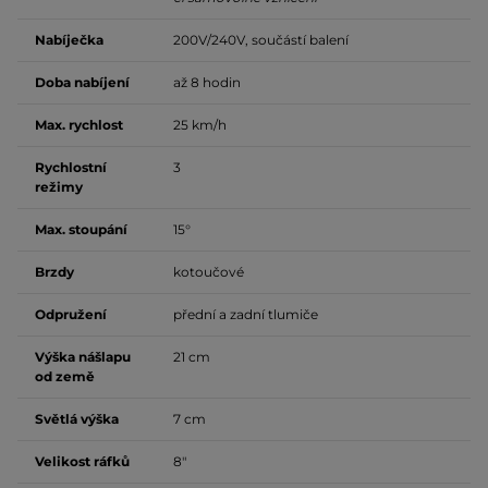
Nabíječka
200V/240V, součástí balení
Doba nabíjení
až 8 hodin
Max. rychlost
25 km/h
Rychlostní
3
režimy
Max. stoupání
15°
Brzdy
kotoučové
Odpružení
přední a zadní tlumiče
Výška nášlapu
21 cm
od země
Světlá výška
7 cm
Velikost ráfků
8"