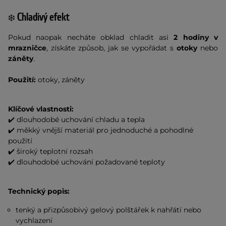
Chladivý efekt
❄️
Pokud naopak necháte obklad chladit asi
2 hodiny v
mrazničce
, získáte způsob, jak se vypořádat s
otoky
nebo
záněty
.
Použití:
otoky, záněty
Klíčové vlastnosti:
✔️ dlouhodobé uchování chladu a tepla
✔️ měkký vnější materiál pro jednoduché a pohodlné
použití
✔️ široký teplotní rozsah
✔️ dlouhodobé uchování požadované teploty
Technický popis:
tenký a přizpůsobivý gelový polštářek k nahřátí nebo
vychlazení