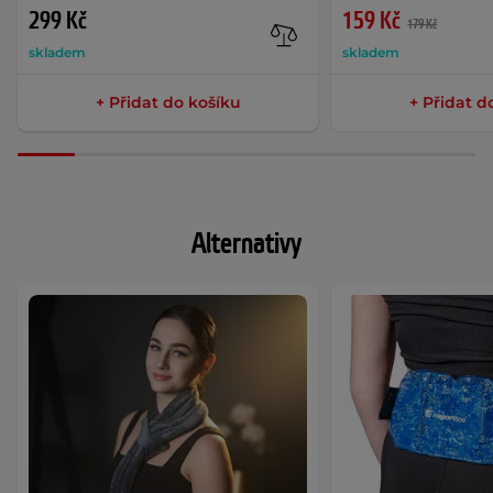
299 Kč
159 Kč
179 Kč
skladem
skladem
+ Přidat do košíku
+ Přidat d
Alternativy