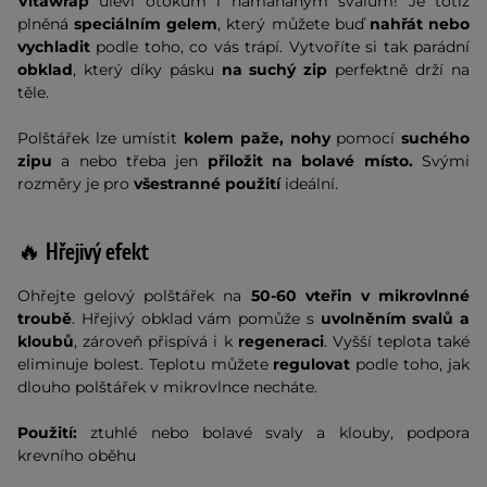
Vitawrap
uleví otokům i namáhaným svalům! Je totiž
plněná
speciálním gelem
, který můžete buď
nahřát nebo
vychladit
podle toho, co vás trápí. Vytvoříte si tak parádní
obklad
, který díky pásku
na suchý zip
perfektně drží na
těle.
Polštářek lze umístit
kolem paže, nohy
pomocí
suchého
zipu
a nebo třeba jen
přiložit na bolavé místo.
Svými
rozměry je pro
všestranné použití
ideální.
🔥 Hřejivý efekt
Ohřejte gelový polštářek na
50-60 vteřin v mikrovlnné
troubě
. Hřejivý obklad vám pomůže s
uvolněním svalů a
kloubů
, zároveň přispívá i k
regeneraci
. Vyšší teplota také
eliminuje bolest. Teplotu můžete
regulovat
podle toho, jak
dlouho polštářek v mikrovlnce necháte.
Použití:
ztuhlé nebo bolavé svaly a klouby, podpora
krevního oběhu