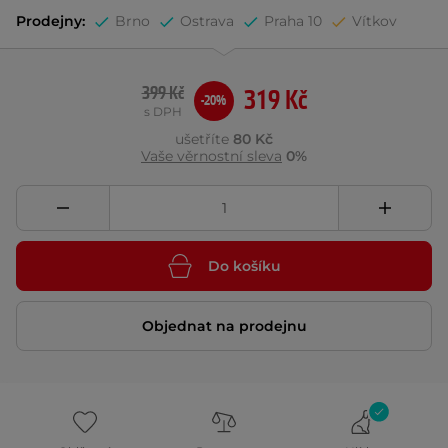
Prodejny:
Brno
Ostrava
Praha 10
Vítkov
399 Kč
319 Kč
-20%
s DPH
ušetříte
80 Kč
Vaše věrnostní sleva
0%
Do košíku
Objednat na prodejnu