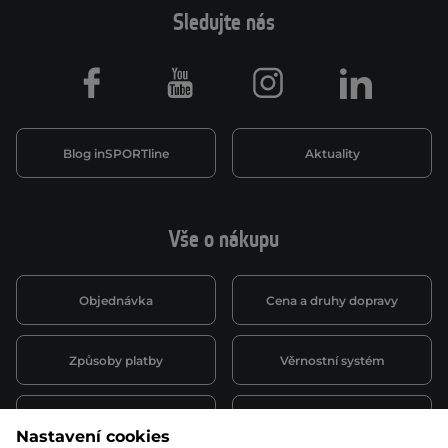
Sledujte nás
Facebook
Youtube
Instagram
LinkedIn
Blog inSPORTline
Aktuality
Vše o nákupu
Objednávka
Cena a druhy dopravy
Způsoby platby
Věrnostní systém
Montáž a servis
Reklamace a záruka
Nastavení cookies