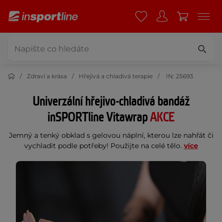
Zdraví a krása
Hřejivá a chladivá terapie
IN: 25693
Univerzální hřejivo-chladivá bandáž
inSPORTline Vitawrap
AKCE
Jemný a tenký obklad s gelovou náplní, kterou lze nahřát či
vychladit podle potřeby! Použijte na celé tělo.
více