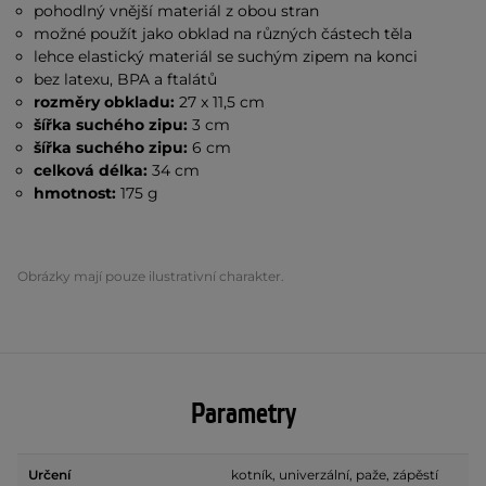
pohodlný vnější materiál z obou stran
možné použít jako obklad na různých částech těla
lehce elastický materiál se suchým zipem na konci
bez latexu, BPA a ftalátů
rozměry obkladu:
27 x 11,5 cm
šířka suchého zipu:
3 cm
šířka suchého zipu:
6 cm
celková délka:
34 cm
hmotnost:
175 g
Obrázky mají pouze ilustrativní charakter.
Parametry
Určení
kotník, univerzální, paže, zápěstí