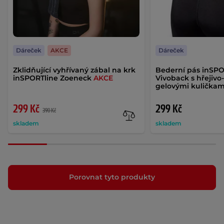
Dáreček
AKCE
Dáreček
Zklidňující vyhřívaný zábal na krk
Bederní pás inSPO
inSPORTline Zoeneck
AKCE
Vivoback s hřejivo
gelovými kuličkam
299 Kč
299 Kč
390 Kč
skladem
skladem
Porovnat tyto produkty