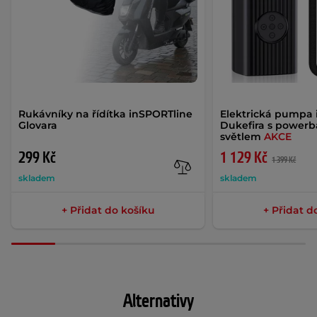
Rukávníky na řídítka inSPORTline
Elektrická pumpa 
Glovara
Dukefira s power
světlem
AKCE
299 Kč
1 129 Kč
1 399 Kč
skladem
skladem
+ Přidat do košíku
+ Přidat d
Alternativy