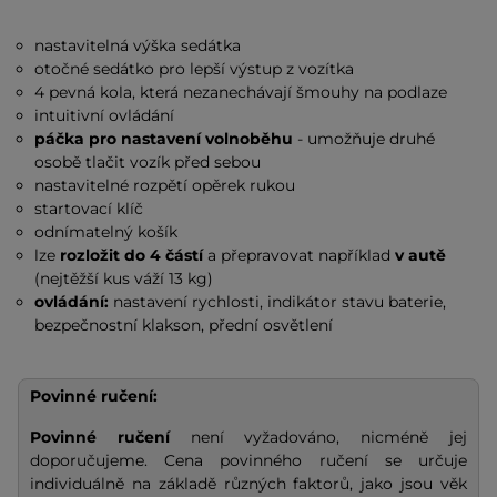
nastavitelná výška sedátka
otočné sedátko pro lepší výstup z vozítka
4 pevná kola, která nezanechávají šmouhy na podlaze
intuitivní ovládání
páčka pro nastavení volnoběhu
- umožňuje druhé
osobě tlačit vozík před sebou
nastavitelné rozpětí opěrek rukou
startovací klíč
odnímatelný košík
lze
rozložit do 4 částí
a přepravovat například
v autě
(nejtěžší kus váží 13 kg)
ovládání:
nastavení rychlosti, indikátor stavu baterie,
bezpečnostní klakson, přední osvětlení
Povinné ručení:
Povinné ručení
není vyžadováno, nicméně jej
doporučujeme. Cena povinného ručení se určuje
individuálně na základě různých faktorů, jako jsou věk