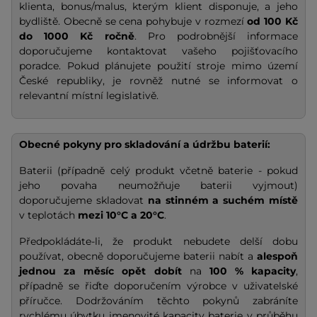
klienta, bonus/malus, kterým klient disponuje, a jeho
bydliště. Obecně se cena pohybuje v rozmezí
od 100 Kč
do 1000 Kč ročně
. Pro podrobnější informace
doporučujeme kontaktovat vašeho pojišťovacího
poradce. Pokud plánujete použití stroje mimo území
České republiky, je rovněž nutné se informovat o
relevantní místní legislativě.
Obecné pokyny pro skladování a údržbu baterií:
Baterii (případně celý produkt včetně baterie - pokud
jeho povaha neumožňuje baterii vyjmout)
doporučujeme skladovat
na stinném a suchém místě
v teplotách
mezi 10°C a 20°C
.
Předpokládáte-li, že produkt nebudete delší dobu
používat, obecně doporučujeme baterii nabít a
alespoň
jednou za měsíc opět dobít
na
100 % kapacity
,
případně se řiďte doporučením výrobce v uživatelské
příručce. Dodržováním těchto pokynů zabráníte
rychlému úbytku jmenovité kapacity baterie v průběhu