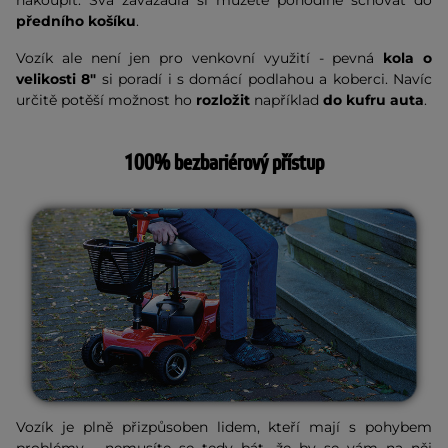
nakoupit. Svá zavazadla si můžete pohodlně schovat do
předního košíku
.
Vozík ale není jen pro venkovní využití - pevná
kola o
velikosti 8"
si poradí i s domácí podlahou a koberci. Navíc
určitě potěší možnost ho
rozložit
například
do kufru auta
.
100% bezbariérový přístup
Vozík je plně přizpůsoben lidem, kteří mají s pohybem
problémy - nemusíte se tedy bát, že by se vám na něj