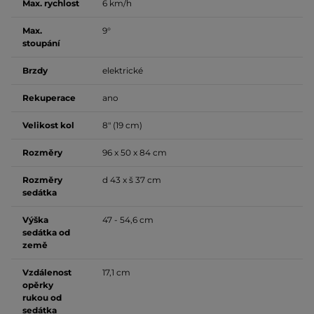
Max. rychlost
6 km/h
Max.
9°
stoupání
Brzdy
elektrické
Rekuperace
ano
Velikost kol
8" (19 cm)
Rozměry
96 x 50 x 84 cm
Rozměry
d 43 x š 37 cm
sedátka
Výška
47 - 54,6 cm
sedátka od
země
Vzdálenost
17,1 cm
opěrky
rukou od
sedátka