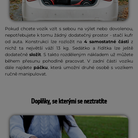
Pokud chcete vozík vzít s sebou na výlet nebo dovolenou,
nepotřebujete k tomu žádný dodatečný prostor - stačí kufr
od auta. Konstrukci lze rozložit na
4 samostatné části
z
nichž ta největší váží 13 kg. Sedátko a řídítka lze ještě
dodatečně
složit
. S takto rozděleným nákladem už můžete
během přesunu pohodlně pracovat. V zadní části vozíku
dále najdete
páčku
, která umožní druhé osobě s vozíkem
ručně manipulovat.
Doplňky, se kterými se neztratíte