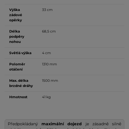
Výška
33 cm
zádové
opěrky
Délka
68,5 cm
podpěry
nohou
Světlá výška
4 cm
Poloměr
1310 mm
otáčení
Max. délka
1500 mm
brzdné dráhy
Hmotnost
41 kg
Předpokládaný
maximální dojezd
je zásadně silně