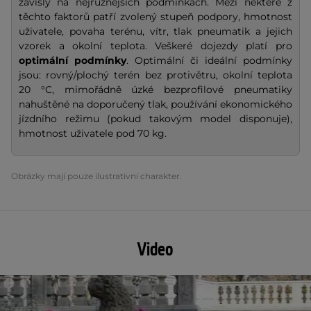
závislý na nejrůznějších podmínkách. Mezi některé z
těchto faktorů patří zvolený stupeň podpory, hmotnost
uživatele, povaha terénu, vítr, tlak pneumatik a jejich
vzorek a okolní teplota. Veškeré dojezdy platí pro
optimální podmínky
. Optimální či ideální podmínky
jsou: rovný/plochý terén bez protivětru, okolní teplota
20 °C, mimořádně úzké bezprofilové pneumatiky
nahuštěné na doporučený tlak, používání ekonomického
jízdního režimu (pokud takovým model disponuje),
hmotnost uživatele pod 70 kg.
Obrázky mají pouze ilustrativní charakter.
Video