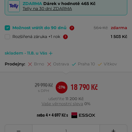
ZDARMA
Dárek v hodnotě
465 Kč
Telly na 30 dní ZDARMA
Možnost vrátit do 90 dnů
564 Kč
zdarma
Rozšířená záruka +1 rok
1 503 Kč
skladem - 11.8. u Vás
Prodejny:
Brno
Ostrava
Praha 10
Vítkov
29 990 Kč
18 790 Kč
-37%
s DPH
ušetříte
11 200 Kč
Vaše věrnostní sleva
0%
nebo 4 × 4 697 Kč s