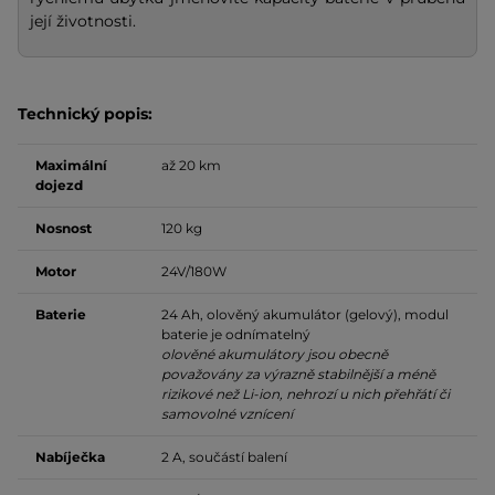
její životnosti.
Technický popis:
Maximální
až 20 km
dojezd
Nosnost
120 kg
Motor
24V/180W
Baterie
24 Ah, olověný akumulátor (gelový), modul
baterie je odnímatelný
olověné akumulátory jsou obecně
považovány za výrazně stabilnější a méně
rizikové než Li-ion, nehrozí u nich přehřátí či
samovolné vznícení
Nabíječka
2 A, součástí balení