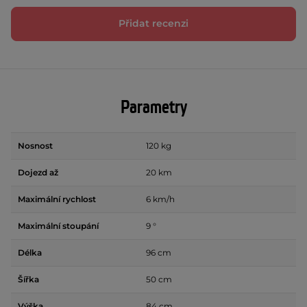
Přidat recenzi
Parametry
Nosnost
120 kg
Dojezd až
20 km
Maximální rychlost
6 km/h
Maximální stoupání
9 °
Délka
96 cm
Šířka
50 cm
Výška
84 cm