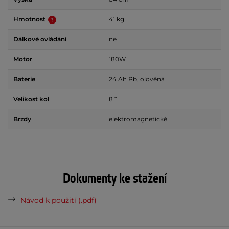
Hmotnost
41 kg
Dálkové ovládání
ne
Motor
180W
Baterie
24 Ah Pb, olověná
Velikost kol
8 ʺ
Brzdy
elektromagnetické
Dokumenty ke stažení
Návod k použití (.pdf)