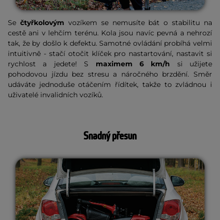
Se
čtyřkolovým
vozíkem se nemusíte bát o stabilitu na
cestě ani v lehčím terénu. Kola jsou navíc pevná a nehrozí
tak, že by došlo k defektu. Samotné ovládání probíhá velmi
intuitivně - stačí otočit klíček pro nastartování, nastavit si
rychlost a jedete! S
maximem 6 km/h
si užijete
pohodovou jízdu bez stresu a náročného brzdění. Směr
udáváte jednoduše otáčením řídítek, takže to zvládnou i
uživatelé invalidních vozíků.
Snadný přesun