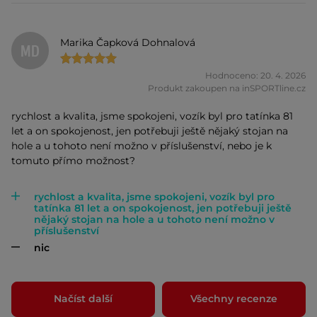
Marika Čapková Dohnalová
MD
Hodnoceno: 20. 4. 2026
Produkt zakoupen na inSPORTline.cz
rychlost a kvalita, jsme spokojeni, vozík byl pro tatínka 81
let a on spokojenost, jen potřebuji ještě nějaký stojan na
hole a u tohoto není možno v příslušenství, nebo je k
tomuto přímo možnost?
rychlost a kvalita, jsme spokojeni, vozík byl pro
tatínka 81 let a on spokojenost, jen potřebuji ještě
nějaký stojan na hole a u tohoto není možno v
příslušenství
nic
Načíst další
Všechny recenze