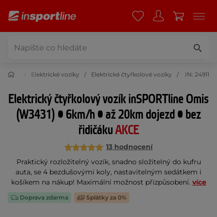
a krása
Elektrické vozíky
Elektrické čtyřkolové vozíky
IN: 24911
Elektrický čtyřkolový vozík inSPORTline Omis
(W3431) • 6km/h • až 20km dojezd • bez
řidičáku
AKCE
13 hodnocení
Praktický rozložitelný vozík, snadno složitelný do kufru
auta, se 4 bezdušovými koly, nastavitelným sedátkem i
košíkem na nákup! Maximální možnost přizpůsobení.
více
Doprava zdarma
Splátky za 0%