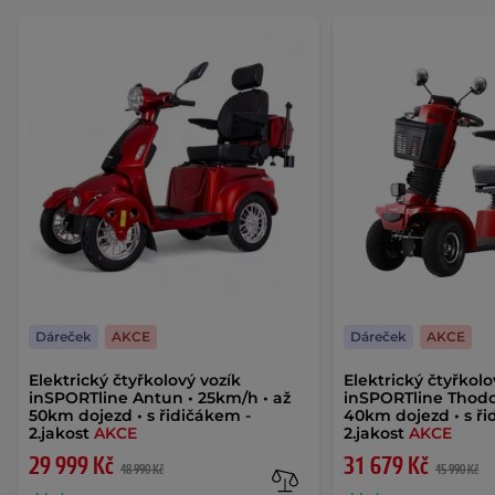
Dáreček
AKCE
Dáreček
AKCE
Elektrický čtyřkolový vozík
Elektrický čtyřkolo
inSPORTline Antun • 25km/h • až
inSPORTline Thodo
50km dojezd • s řidičákem -
40km dojezd • s ři
2.jakost
AKCE
2.jakost
AKCE
29 999 Kč
31 679 Kč
48 990 Kč
45 990 Kč