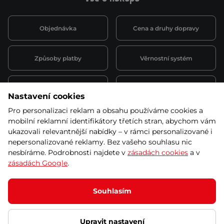
Objednávka
Cena a druhy dopravy
Způsoby platby
Věrnostní systém
Montáž a servis
Reklamace a záruka
Nastavení cookies
Pro personalizaci reklam a obsahu používáme cookies a
Půjčovna
Kariéra
mobilní reklamní identifikátory třetích stran, abychom vám
obchodní podmínky
ukazovali relevantnější nabídky – v rámci personalizované i
nepersonalizované reklamy. Bez vašeho souhlasu nic
nesbíráme. Podrobnosti najdete v
zásadách cookies
a v
zásadách Google
.
© 2026 SEVEN SPORT s.r.o Všechna práva vyhrazena
Podle zákona o evidenci tržeb je prodávající povinen vystavit
Souhlasím
kupujícímu účtenku.
Zároveň je povinen zaevidovat přijatou tržbu u správce daně online; v
případě technického výpadku pak nejpozději do 48 hodin.
Upravit nastavení